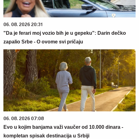
06. 08. 2026 20:31
"Da je ferari moj vozio bih je u gepeku": Darin dečko
zapalio Srbe - O ovome svi pričaju
06. 08. 2026 07:08
Evo u kojim banjama važi vaučer od 10.000 dinara -
kompletan spisak destinacija u Srbiji