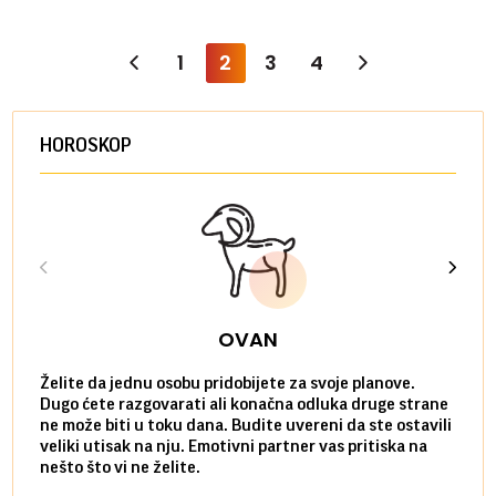
1
2
3
4
HOROSKOP
OVAN
Želite da jednu osobu pridobijete za svoje planove.
Danas
Dugo ćete razgovarati ali konačna odluka druge strane
Niste
ne može biti u toku dana. Budite uvereni da ste ostavili
povol
veliki utisak na nju. Emotivni partner vas pritiska na
a pos
nešto što vi ne želite.
više 