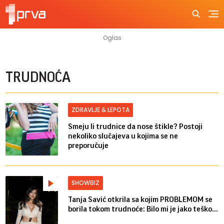
TRUDNOĆA
ZDRAVLJE & LEPOTA
Smeju li trudnice da nose štikle? Postoji
nekoliko slučajeva u kojima se ne
preporučuje
SHOWBIZ
Tanja Savić otkrila sa kojim PROBLEMOM se
borila tokom trudnoće: Bilo mi je jako teško...