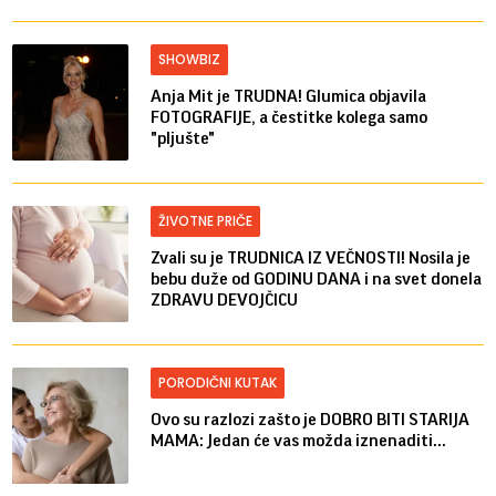
SHOWBIZ
Anja Mit je TRUDNA! Glumica objavila
FOTOGRAFIJE, a čestitke kolega samo
"pljušte"
ŽIVOTNE PRIČE
Zvali su je TRUDNICA IZ VEČNOSTI! Nosila je
bebu duže od GODINU DANA i na svet donela
ZDRAVU DEVOJČICU
PORODIČNI KUTAK
Ovo su razlozi zašto je DOBRO BITI STARIJA
MAMA: Jedan će vas možda iznenaditi...