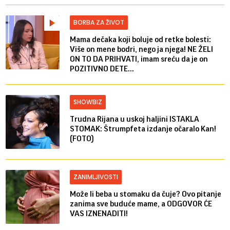
BORBA ZA ŽIVOT
Mama dečaka koji boluje od retke bolesti:
Više on mene bodri, nego ja njega! NE ŽELI
ON TO DA PRIHVATI, imam sreću da je on
POZITIVNO DETE...
SHOWBIZ
Trudna Rijana u uskoj haljini ISTAKLA
STOMAK: Štrumpfeta izdanje očaralo Kan!
(FOTO)
ZANIMLJIVOSTI
Može li beba u stomaku da čuje? Ovo pitanje
zanima sve buduće mame, a ODGOVOR ĆE
VAS IZNENADITI!