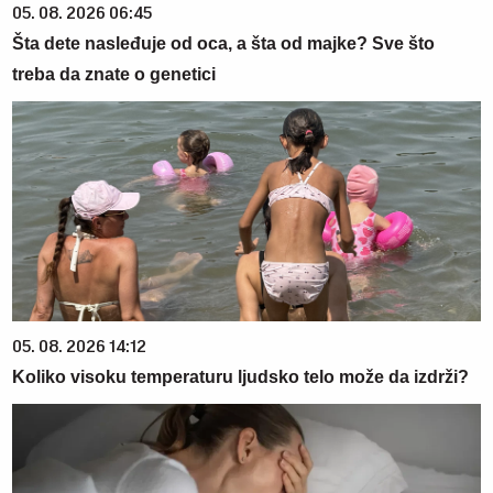
05. 08. 2026 06:45
Šta dete nasleđuje od oca, a šta od majke? Sve što
treba da znate o genetici
05. 08. 2026 14:12
Koliko visoku temperaturu ljudsko telo može da izdrži?