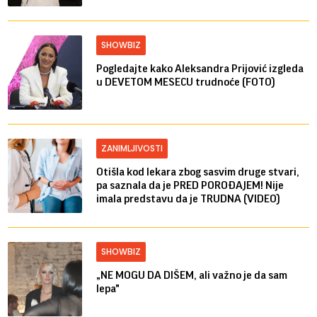
SHOWBIZ
Pogledajte kako Aleksandra Prijović izgleda
u DEVETOM MESECU trudnoće (FOTO)
ZANIMLJIVOSTI
Otišla kod lekara zbog sasvim druge stvari,
pa saznala da je PRED POROĐAJEM! Nije
imala predstavu da je TRUDNA (VIDEO)
SHOWBIZ
„NE MOGU DA DIŠEM, ali važno je da sam
lepa"