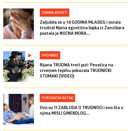
ZANIMLJIVOSTI
Zaljubila se u 14 GODINA MLAĐEG i ostala
trudna! Njena egzotična bajka iz Zanzibara
postala je NOĆNA MORA...
SHOWBIZ
Rijana TRUDNA treći put: Pevačica na
crvenom tepihu pokazala TRUDNIČKI
STOMAK! (VIDEO)
PORODIČNI KUTAK
Ovo su 11 ZABLUDA O TRUDNOĆI i evo šta o
njima MISLI GINEKOLOG...