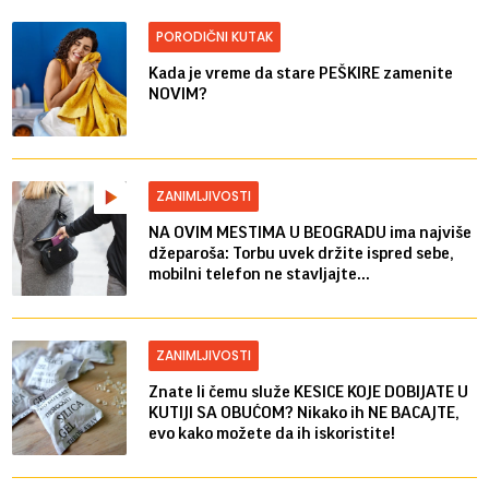
PORODIČNI KUTAK
Kada je vreme da stare PEŠKIRE zamenite
NOVIM?
ZANIMLJIVOSTI
NA OVIM MESTIMA U BEOGRADU ima najviše
džeparoša: Torbu uvek držite ispred sebe,
mobilni telefon ne stavljajte...
ZANIMLJIVOSTI
Znate li čemu služe KESICE KOJE DOBIJATE U
KUTIJI SA OBUĆOM? Nikako ih NE BACAJTE,
evo kako možete da ih iskoristite!