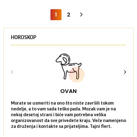
1
2
HOROSKOP
OVAN
Morate se usmeriti na ono što niste završili tokom
Sve n
nedelje, a to vam sada teško pada. Mozak vam je na
potpu
nekoj desetoj strani i biće vam potrebna velika
stvar
organizovanost da sve privedete kraju. Veče namenjeno
tempo
za druženja i kontakte sa prijateljima. Tajni flert.
najbl