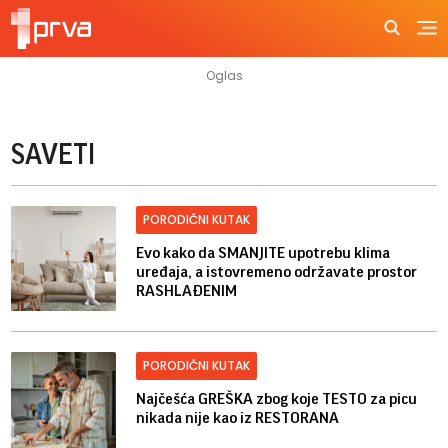
SAVETI
PORODIČNI KUTAK
Evo kako da SMANJITE upotrebu klima
uređaja, a istovremeno održavate prostor
RASHLAĐENIM
PORODIČNI KUTAK
Najčešća GREŠKA zbog koje TESTO za picu
nikada nije kao iz RESTORANA