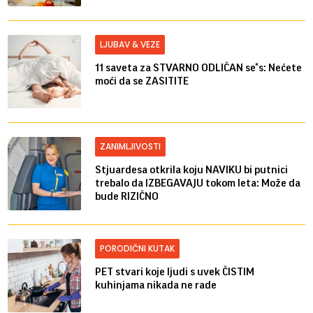
LJUBAV & VEZE
11 saveta za STVARNO ODLIČAN se*s: Nećete
moći da se ZASITITE
ZANIMLJIVOSTI
Stjuardesa otkrila koju NAVIKU bi putnici
trebalo da IZBEGAVAJU tokom leta: Može da
bude RIZIČNO
PORODIČNI KUTAK
PET stvari koje ljudi s uvek ČISTIM
kuhinjama nikada ne rade