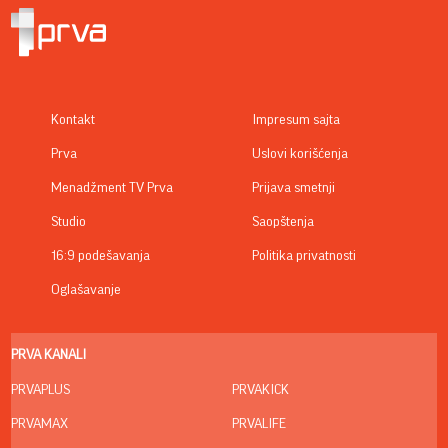
Kontakt
Impresum sajta
Prva
Uslovi korišćenja
Menadžment TV Prva
Prijava smetnji
Studio
Saopštenja
16:9 podešavanja
Politika privatnosti
Oglašavanje
PRVA KANALI
PRVAPLUS
PRVAKICK
PRVAMAX
PRVALIFE