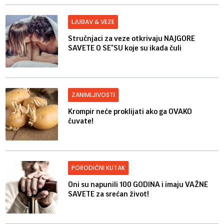
LJUBAV & VEZE
Stručnjaci za veze otkrivaju NAJGORE
SAVETE O SE*SU koje su ikada čuli
ZANIMLJIVOSTI
Krompir neće proklijati ako ga OVAKO
čuvate!
PORODIČNI KUTAK
Oni su napunili 100 GODINA i imaju VAŽNE
SAVETE za srećan život!