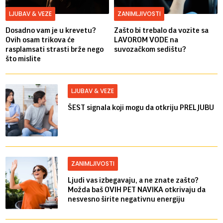
LJUBAV & VEZE
ZANIMLJIVOSTI
Dosadno vam je u krevetu?
Zašto bi trebalo da vozite sa
Ovih osam trikova će
LAVOROM VODE na
rasplamsati strasti brže nego
suvozačkom sedištu?
što mislite
LJUBAV & VEZE
ŠEST signala koji mogu da otkriju PRELJUBU
ZANIMLJIVOSTI
Ljudi vas izbegavaju, a ne znate zašto?
Možda baš OVIH PET NAVIKA otkrivaju da
nesvesno širite negativnu energiju