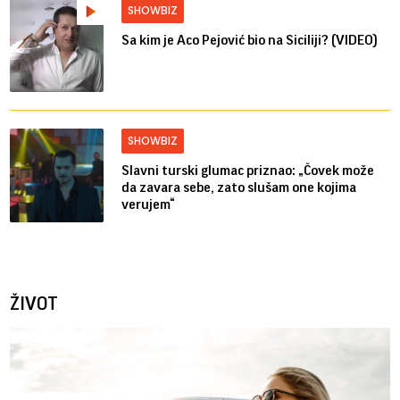
SHOWBIZ
Sa kim je Aco Pejović bio na Siciliji? (VIDEO)
SHOWBIZ
Slavni turski glumac priznao: „Čovek može
da zavara sebe, zato slušam one kojima
verujem“
ŽIVOT