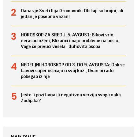
Danas je Sveti Ilija Gromovnik: Običaji su brojni, ali
jedan je posebno važan!
HOROSKOP ZA SREDU, 5. AVGUST: Bikovi vrlo
neraspoloženi, Blizanci imaju probleme na poslu,
Vage će privući vesela i duhovita osoba
NEDELJNI HOROSKOP OD 3. DO 9. AVGUSTA: Dok se
Lavovi super osećaju u svoj koži, Ovan bi rado
pobegao iz nje
Jeste li pozitivna ili negativna verzija svog znaka
Zodijaka?