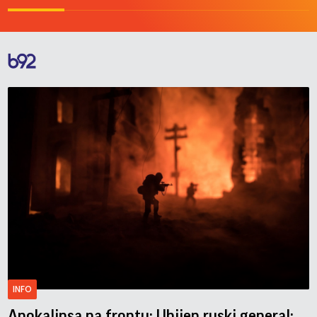
INFO
Apokalipsa na frontu; Ubijen ruski general;