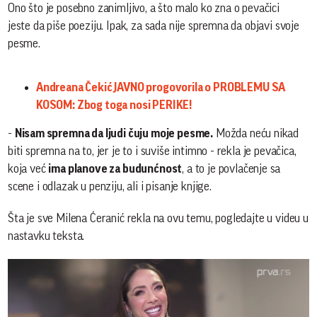
Ono što je posebno zanimljivo, a što malo ko zna o pevačici
jeste da piše poeziju. Ipak, za sada nije spremna da objavi svoje
pesme.
Andreana Čekić JAVNO progovorila o PROBLEMU SA
KOSOM: Zbog toga nosi PERIKE!
-
Nisam spremna da ljudi čuju moje pesme.
Možda neću nikad
biti spremna na to, jer je to i suviše intimno - rekla je pevačica,
koja već
ima planove za budunćnost
, a to je povlačenje sa
scene i odlazak u penziju, ali i pisanje knjige.
Šta je sve Milena Ćeranić rekla na ovu temu, pogledajte u videu u
nastavku teksta.