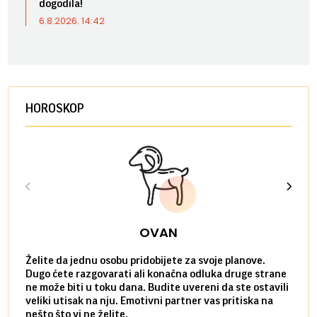
dogodila!
6.8.2026. 14:42
HOROSKOP
OVAN
Želite da jednu osobu pridobijete za svoje planove.
Danas
Dugo ćete razgovarati ali konačna odluka druge strane
Niste
ne može biti u toku dana. Budite uvereni da ste ostavili
povol
veliki utisak na nju. Emotivni partner vas pritiska na
a pos
nešto što vi ne želite.
više 