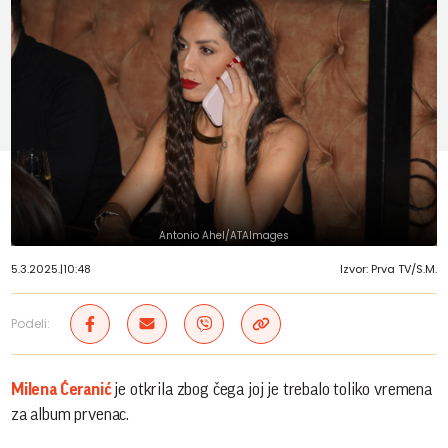
Antonio Ahel/ATAImages
5.3.2025.
|
10:48
Izvor: Prva TV/S.M.
Podeli:
Milena Ćeranić
je otkrila zbog čega joj je trebalo toliko vremena
za album prvenac.