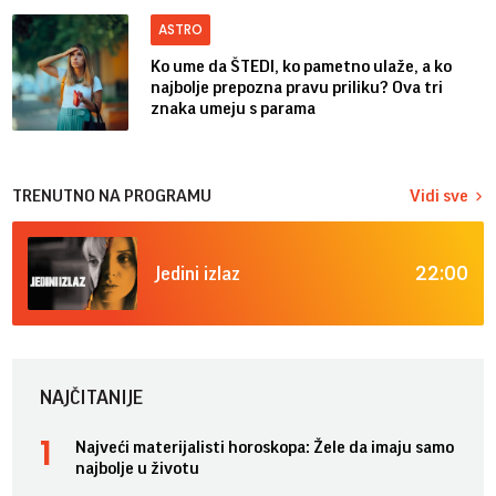
ASTRO
Ko ume da ŠTEDI, ko pametno ulaže, a ko
najbolje prepozna pravu priliku? Ova tri
znaka umeju s parama
TRENUTNO NA PROGRAMU
Vidi sve
22:00
Jedini izlaz
NAJČITANIJE
Najveći materijalisti horoskopa: Žele da imaju samo
najbolje u životu