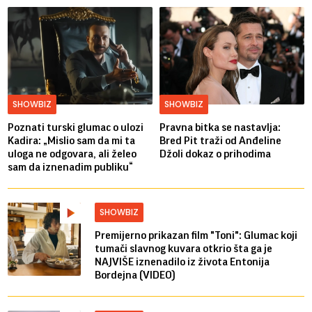
SHOWBIZ
SHOWBIZ
Poznati turski glumac o ulozi
Pravna bitka se nastavlja:
Kadira: „Mislio sam da mi ta
Bred ​​Pit traži od Anđeline
uloga ne odgovara, ali želeo
Džoli dokaz o prihodima
sam da iznenadim publiku“
SHOWBIZ
Premijerno prikazan film "Toni": Glumac koji
tumači slavnog kuvara otkrio šta ga je
NAJVIŠE iznenadilo iz života Entonija
Bordejna (VIDEO)