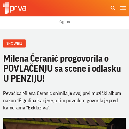
SHOWBIZ
Milena Ćeranić progovorila o
POVLAČENJU sa scene i odlasku
U PENZIJU!
Pevačica Milena Ćeranić snimila je svoj prvi muzički album
nakon 18 godina karijere, a tim povodom govorila je pred
kamerama "Exkluziva".