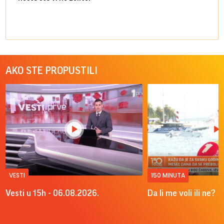
AKO STE PROPUSTILI
VESTI
150 MINUTA
Vesti u 15h - 06.08.2026.
Da li me voli ili ne?