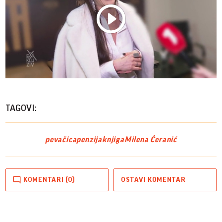
Play
Vide
TAGOVI:
pevačica
penzija
knjiga
Milena Ćeranić
KOMENTARI (0)
OSTAVI KOMENTAR