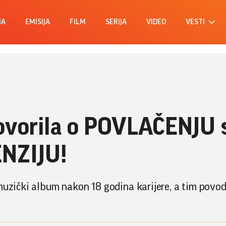
MA
EMISIJA
FILM
SERIJA
VIDEO
VESTI
govorila o POVLAČENJU 
ENZIJU!
 muzički album nakon 18 godina karijere, a tim pov