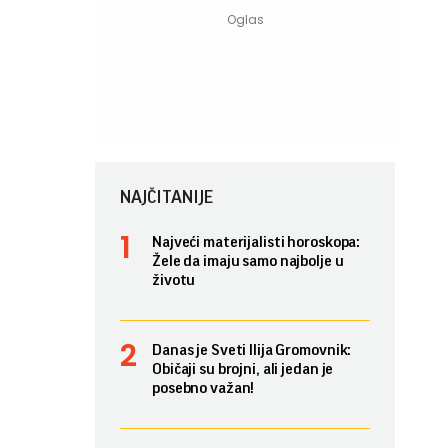
NAJČITANIJE
Najveći materijalisti horoskopa:
Žele da imaju samo najbolje u
životu
Danas je Sveti Ilija Gromovnik:
Običaji su brojni, ali jedan je
posebno važan!