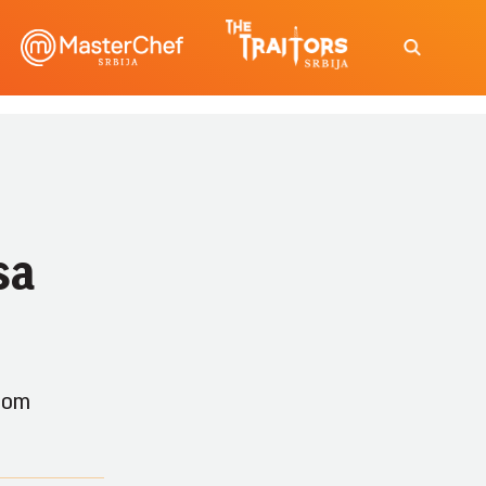
sa
odom