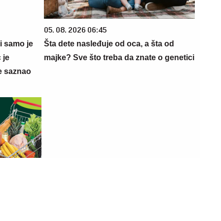
05. 08. 2026 06:45
 i samo je
Šta dete nasleđuje od oca, a šta od
 je
majke? Sve što treba da znate o genetici
e saznao
08. 08. 2026 07:00
 PerSu
Valentinina London torta za sve