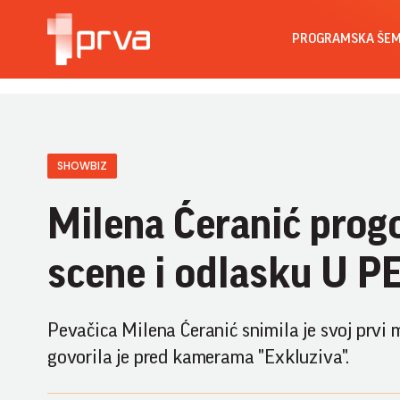
PROGRAMSKA ŠE
SHOWBIZ
Milena Ćeranić pro
scene i odlasku U P
Pevačica Milena Ćeranić snimila je svoj prvi
govorila je pred kamerama "Exkluziva".