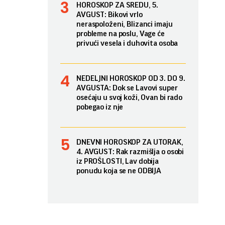
HOROSKOP ZA SREDU, 5.
AVGUST: Bikovi vrlo
neraspoloženi, Blizanci imaju
probleme na poslu, Vage će
privući vesela i duhovita osoba
NEDELJNI HOROSKOP OD 3. DO 9.
AVGUSTA: Dok se Lavovi super
osećaju u svoj koži, Ovan bi rado
pobegao iz nje
DNEVNI HOROSKOP ZA UTORAK,
4. AVGUST: Rak razmišlja o osobi
iz PROŠLOSTI, Lav dobija
ponudu koja se ne ODBIJA