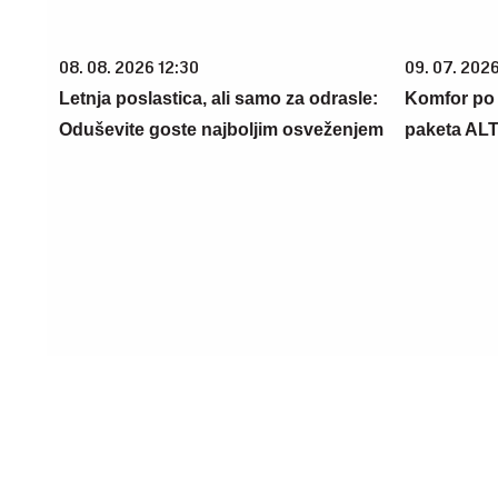
08. 08. 2026 12:30
09. 07. 202
Letnja poslastica, ali samo za odrasle:
Komfor po m
Oduševite goste najboljim osveženjem
paketa AL
23. 07. 2026 12:47
06. 08. 202
Letnje večeri u gradu više nisu
Evo u koji