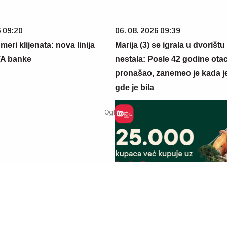
6 09:20
06. 08. 2026 09:39
eri klijenata: nova linija
Marija (3) se igrala u dvorištu
TA banke
nestala: Posle 42 godine otac
pronašao, zanemeo je kada j
gde je bila
6 07:08
03. 08. 2026 07:31
m banjama važi vaučer od
25.000 kupaca već kupuje uz