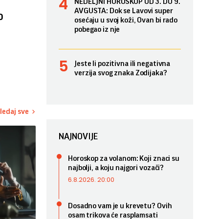
NEDELJNI HOROSKOP OD 3. DO 9.
AVGUSTA: Dok se Lavovi super
o
osećaju u svoj koži, Ovan bi rado
pobegao iz nje
Jeste li pozitivna ili negativna
verzija svog znaka Zodijaka?
ledaj sve
NAJNOVIJE
Horoskop za volanom: Koji znaci su
najbolji, a koju najgori vozači?
6.8.2026. 20:00
Dosadno vam je u krevetu? Ovih
osam trikova će rasplamsati