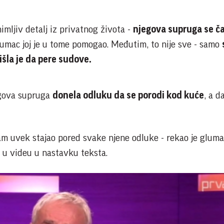
imljiv detalj iz privatnog života -
njegova supruga se č
glumac joj je u tome pomogao. Međutim, to nije sve - samo
šla je da pere sudove.
egova supruga
donela odluku da se porodi kod kuće
, a d
 sam uvek stajao pored svake njene odluke - rekao je gluma
e u videu u nastavku teksta.