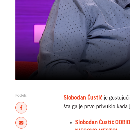
Podeli:
Slobodan Ćustić
je gostujući
šta ga je prvo privuklo kada 
Slobodan Ćustić ODBIO 