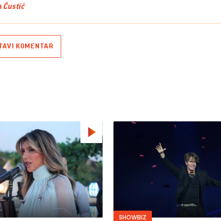
 Ćustić
TAVI KOMENTAR
SHOWBIZ