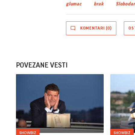
glumac
brak
Slobodan
KOMENTARI (0)
OS
POVEZANE VESTI
SHOWBIZ
SHOWBIZ