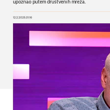
upoznao putem društvenih mreža.
12.2.2025.
|
11:16