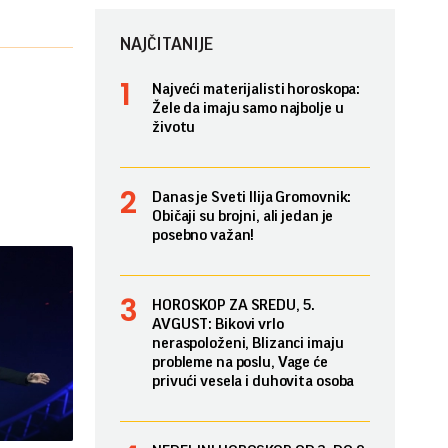
NAJČITANIJE
Najveći materijalisti horoskopa:
Žele da imaju samo najbolje u
životu
Danas je Sveti Ilija Gromovnik:
Običaji su brojni, ali jedan je
posebno važan!
HOROSKOP ZA SREDU, 5.
AVGUST: Bikovi vrlo
neraspoloženi, Blizanci imaju
probleme na poslu, Vage će
privući vesela i duhovita osoba