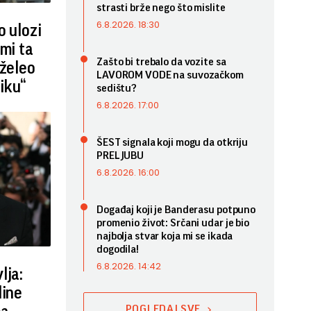
strasti brže nego što mislite
6.8.2026. 18:30
o ulozi
 mi ta
Zašto bi trebalo da vozite sa
 želeo
LAVOROM VODE na suvozačkom
iku“
sedištu?
6.8.2026. 17:00
ŠEST signala koji mogu da otkriju
PRELJUBU
6.8.2026. 16:00
Događaj koji je Banderasu potpuno
promenio život: Srčani udar je bio
najbolja stvar koja mi se ikada
dogodila!
6.8.2026. 14:42
lja:
line
POGLEDAJ SVE