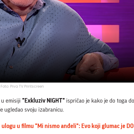
Foto: Prva TV Printscreen
 u emisiji
"Exkluziv NIGHT"
ispričao je kako je do toga do
je ugledao svoju izabranicu.
ulogu u filmu "Mi nismo anđeli": Evo koji glumac je 