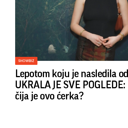
SHOWBIZ
Lepotom koju je nasledila o
UKRALA JE SVE POGLEDE: P
čija je ovo ćerka?