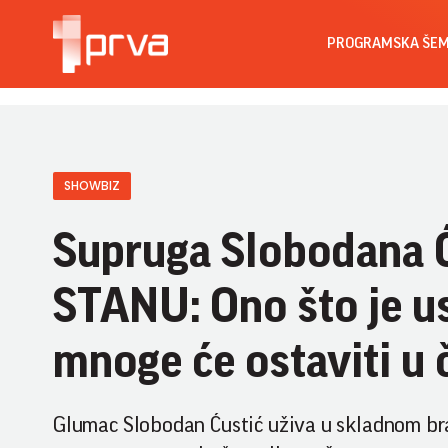
PROGRAMSKA ŠE
SHOWBIZ
Supruga Slobodana 
STANU: Ono što je 
mnoge će ostaviti u 
Glumac Slobodan Ćustić uživa u skladnom bra