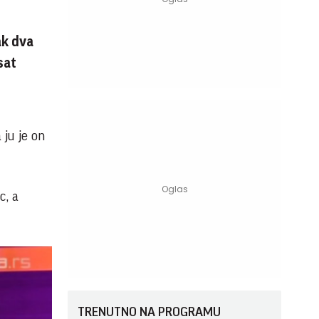
ak dva
sat
a ju je on
c, a
TRENUTNO NA PROGRAMU