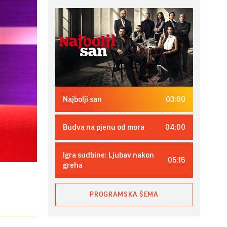
03:00
Najbolji san
04:00
Budva na pjenu od mora
Igra sudbine: Ljubav nakon
05:15
greha
PROGRAMSKA ŠEMA