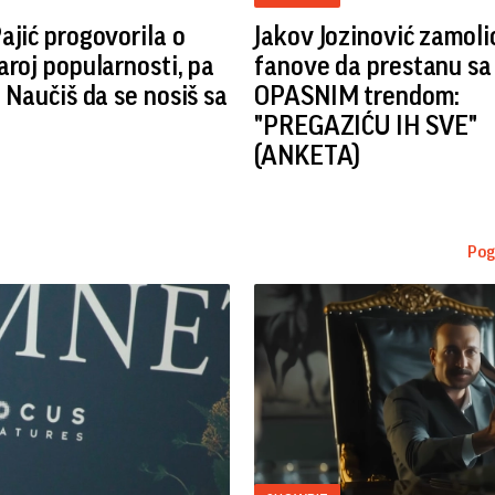
ajić progovorila o
Jakov Jozinović zamoli
aroj popularnosti, pa
fanove da prestanu sa
: Naučiš da se nosiš sa
OPASNIM trendom:
"PREGAZIĆU IH SVE"
(ANKETA)
Pog