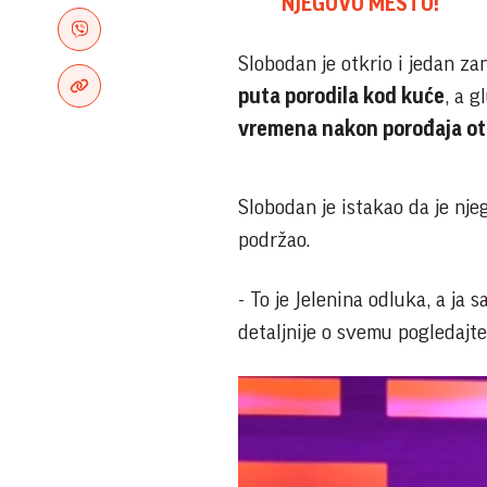
NJEGOVO MESTO!
Slobodan je otkrio i jedan zan
puta porodila kod kuće
, a 
vremena nakon porođaja oti
Slobodan je istakao da je nj
podržao.
- To je Jelenina odluka, a ja
detaljnije o svemu pogledajt