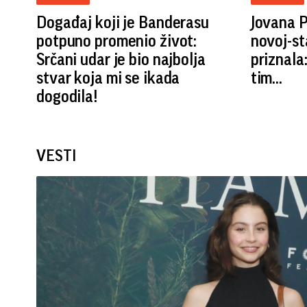
Događaj koji je Banderasu
Jovana P
potpuno promenio život:
novoj-st
Srčani udar je bio najbolja
priznala
stvar koja mi se ikada
tim...
dogodila!
VESTI