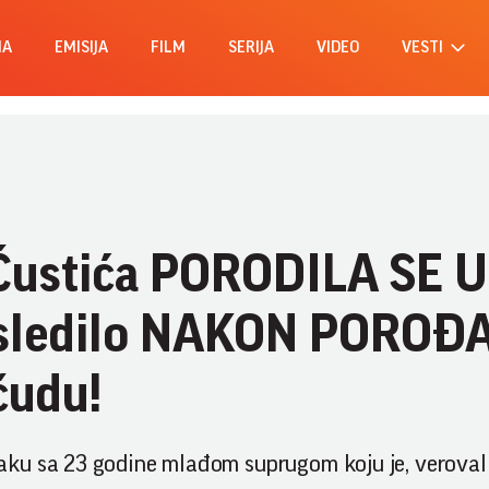
MA
EMISIJA
FILM
SERIJA
VIDEO
VESTI
Ćustića PORODILA SE U
usledilo NAKON POROĐ
čudu!
ku sa 23 godine mlađom suprugom koju je, verovali 