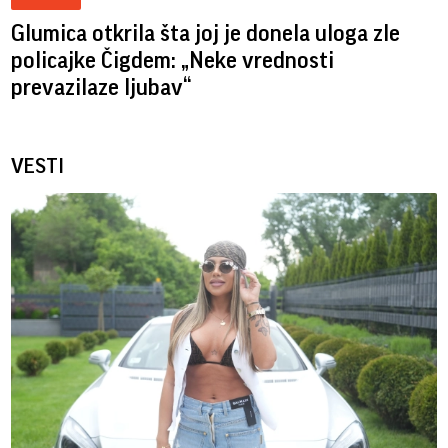
Glumica otkrila šta joj je donela uloga zle
policajke Čigdem: „Neke vrednosti
prevazilaze ljubav“
VESTI