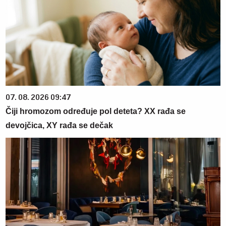
07. 08. 2026 09:47
Čiji hromozom određuje pol deteta? XX rađa se
devojčica, XY rađa se dečak