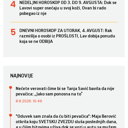
NEDELJNI HOROSKOP OD 3. DO 9. AVGUSTA: Dok se
Lavovi super osećaju u svoj koži, Ovan bi rado
pobegao iz nje
DNEVNI HOROSKOP ZA UTORAK, 4. AVGUST: Rak
razmišlja o osobi iz PROŠLOSTI, Lav dobija ponudu
koja se ne ODBIJA
NAJNOVIJE
Nećete verovati čime bi se Tanja Savić bavila da nije
pevačica: „Jako sam ponosna na to“
8.8.2026. 10:49
"Oduvek sam znala da ću biti pevačica": Maja Berović
otkrila koju SVETSKU ZVEZDU sluša poslednjih dana,
a u čijim hitovima uživa dok se vozi u autu sa mužem