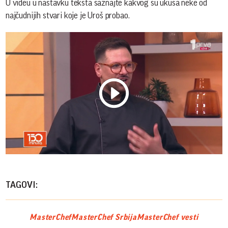
U videu u nastavku teksta saznajte kakvog su ukusa neke od
najčudnijih stvari koje je Uroš probao.
Play
Vide
TAGOVI:
MasterChef
MasterChef Srbija
MasterChef vesti