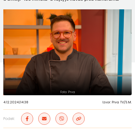
Foto: Prva
4.12.2024.
|
14:38
Izvor: Prva TV/S.M.
Podeli: