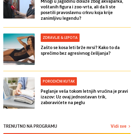
Mnogi u Jagodinu dolaze zbog akvaparka,
voštanih figura i zoo-vrta, ali da li ste
posetili pravoslavnu crkvu koja krije
zanimljivu legendu?
ZDRAVLJE & LEPOTA
Zašto se kosa leti brže mrsi? Kako to da
sprečimo bez agresivnog češljanja?
PORODIČNI KUTAK
Peglanje veša tokom letnjih vrućina je pravi
izazov: Uz ovaj jednostavan trik,
zaboravićete na peglu
TRENUTNO NA PROGRAMU
Vidi sve