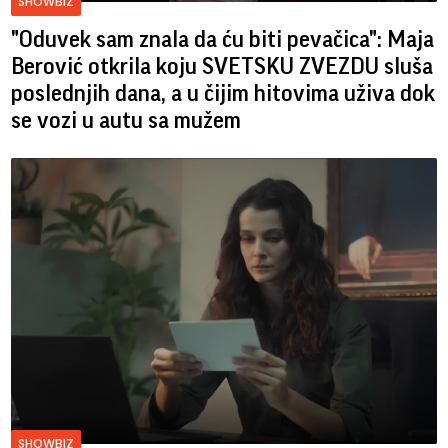
SHOWBIZ
"Oduvek sam znala da ću biti pevačica": Maja
Berović otkrila koju SVETSKU ZVEZDU sluša
poslednjih dana, a u čijim hitovima uživa dok
se vozi u autu sa mužem
SHOWBIZ