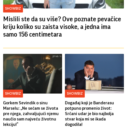
SHOWBIZ
Mislili ste da su više? Ove poznate pevačice
kriju koliko su zaista visoke, a jedna ima
samo 156 centimetara
SHOWBIZ
SHOWBIZ
Gorkem Sevindik o sinu
Događaj koji je Banderasu
Marselu: „Ne sećam se života
potpuno promenio život:
pre njega, zahvaljujući njemu
Srčani udar je bio najbolja
naučio sam najveću životnu
stvar koja mi se ikada
lekciju!“
dogodila!