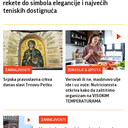
rekete do simbola elegancije i najvećih
teniskih dostignuća
ZANIMLJIVOSTI
ZDRAVLJE & LEPOTA
Srpska pravoslavna crkva
Verovali ili ne, maslinovo ulje
danas slavi Trnovu Petku
ide i uz voće: Nutricionista
otkriva kako da zaštitimo
organizam na VISOKIM
TEMPERATURAMA
ZANIMLJIVOSTI