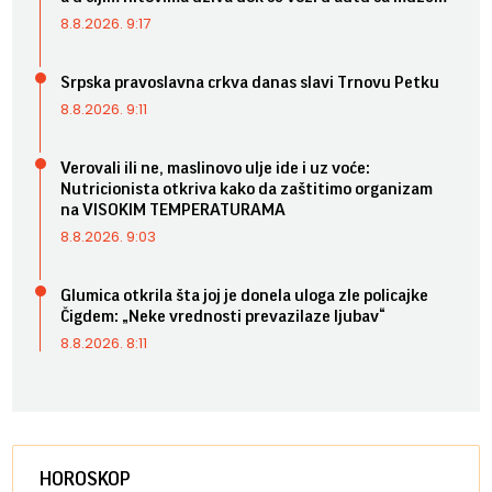
8.8.2026. 9:17
Srpska pravoslavna crkva danas slavi Trnovu Petku
8.8.2026. 9:11
Verovali ili ne, maslinovo ulje ide i uz voće:
Nutricionista otkriva kako da zaštitimo organizam
na VISOKIM TEMPERATURAMA
8.8.2026. 9:03
Glumica otkrila šta joj je donela uloga zle policajke
Čigdem: „Neke vrednosti prevazilaze ljubav“
8.8.2026. 8:11
HOROSKOP