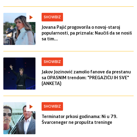
SHOWBIZ
Jovana Pajić progovorila o novoj-staroj
popularnosti, pa priznala: Naučiš da se nosiš
sa tim...
SHOWBIZ
Jakov Jozinović zamolio fanove da prestanu
sa OPASNIM trendom: "PREGAZIĆU IH SVE"
(ANKETA)
SHOWBIZ
Terminator prkosi godinama: Ni u 79.
Švarceneger ne propušta treninge