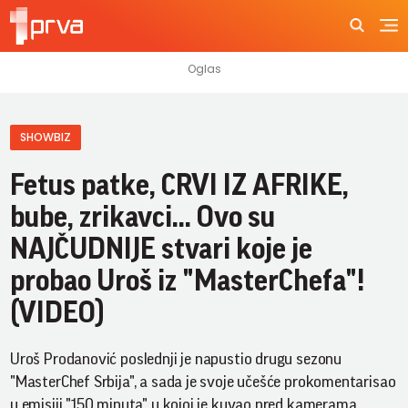
SHOWBIZ
Fetus patke, CRVI IZ AFRIKE,
bube, zrikavci... Ovo su
NAJČUDNIJE stvari koje je
probao Uroš iz "MasterChefa"!
(VIDEO)
Uroš Prodanović poslednji je napustio drugu sezonu
"MasterChef Srbija", a sada je svoje učešće prokomentarisao
u emisiji "150 minuta" u kojoj je kuvao pred kamerama.