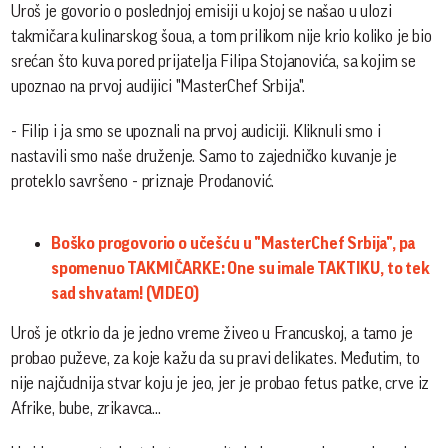
Uroš je govorio o poslednjoj emisiji u kojoj se našao u ulozi
takmičara kulinarskog šoua, a tom prilikom nije krio koliko je bio
srećan što kuva pored prijatelja Filipa Stojanovića, sa kojim se
upoznao na prvoj audijici "MasterChef Srbija".
- Filip i ja smo se upoznali na prvoj audiciji. Kliknuli smo i
nastavili smo naše druženje. Samo to zajedničko kuvanje je
proteklo savršeno - priznaje Prodanović.
Boško progovorio o učešću u "MasterChef Srbija", pa
spomenuo TAKMIČARKE: One su imale TAKTIKU, to tek
sad shvatam! (VIDEO)
Uroš je otkrio da je jedno vreme živeo u Francuskoj, a tamo je
probao puževe, za koje kažu da su pravi delikates. Međutim, to
nije najčudnija stvar koju je jeo, jer je probao fetus patke, crve iz
Afrike, bube, zrikavca...