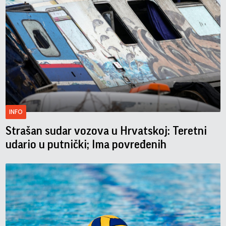
INFO
Strašan sudar vozova u Hrvatskoj: Teretni
udario u putnički; Ima povređenih