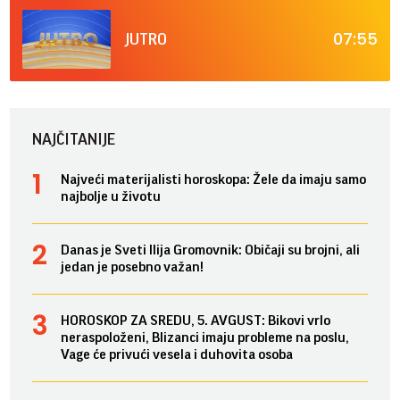
07:55
JUTRO
NAJČITANIJE
Najveći materijalisti horoskopa: Žele da imaju samo
najbolje u životu
Danas je Sveti Ilija Gromovnik: Običaji su brojni, ali
jedan je posebno važan!
HOROSKOP ZA SREDU, 5. AVGUST: Bikovi vrlo
neraspoloženi, Blizanci imaju probleme na poslu,
Vage će privući vesela i duhovita osoba