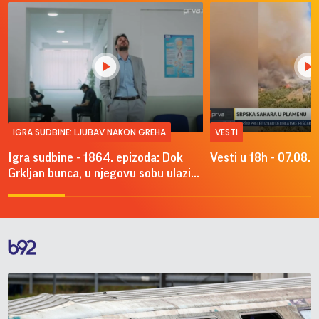
IGRA SUDBINE: LJUBAV NAKON GREHA
VESTI
Igra sudbine - 1864. epizoda: Dok
Vesti u 18h - 07.08.
Grkljan bunca, u njegovu sobu ulazi...