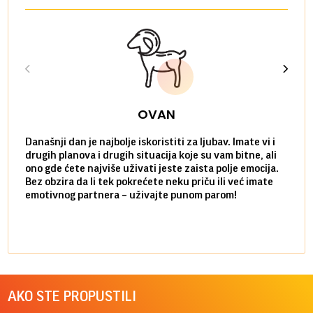
OVAN
Današnji dan je najbolje iskoristiti za ljubav. Imate vi i
Ako v
drugih planova i drugih situacija koje su vam bitne, ali
do ma
ono gde ćete najviše uživati jeste zaista polje emocija.
van g
Bez obzira da li tek pokrećete neku priču ili već imate
društ
emotivnog partnera – uživajte punom parom!
kolik
AKO STE PROPUSTILI