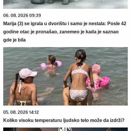
06. 08. 2026 09:39
Marija (3) se igrala u dvorištu i samo je nestala: Posle 42
godine otac je pronašao, zanemeo je kada je saznao
gde je bila
05. 08. 2026 14:12
Koliko visoku temperaturu ljudsko telo može da izdrži?