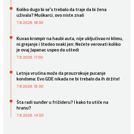
Koliko dugo bi se*s trebalo da traje da bi žena
uživala? Muškarci, ovo niste znali
7.8.2026. 18:30
Kuvao krompir na haubi auta, nije uključivao ni klimu,
ni grejanje i štedeo svaki jen: Nećete verovati koliko
je ovaj Japanac uspeo da uštedi
7.8.2026. 17:00
Letnja vrućina može da prouzrokuje pucanje
kondoma: Evo GDE nikada ne bi trebalo da ih držite!
7.8.2026. 15:30
Šta radi sunđer u frižideru? I kako to utiče na
hranu?
7.8.2026. 14:00