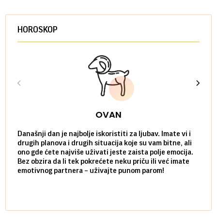
HOROSKOP
OVAN
Današnji dan je najbolje iskoristiti za ljubav. Imate vi i
Ako v
drugih planova i drugih situacija koje su vam bitne, ali
do ma
ono gde ćete najviše uživati jeste zaista polje emocija.
van g
Bez obzira da li tek pokrećete neku priču ili već imate
društ
emotivnog partnera – uživajte punom parom!
kolik