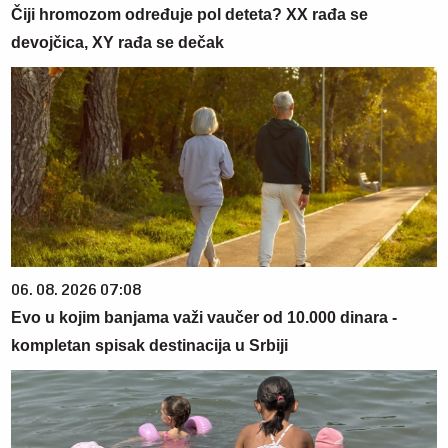
Čiji hromozom određuje pol deteta? XX rađa se
devojčica, XY rađa se dečak
06. 08. 2026 07:08
Evo u kojim banjama važi vaučer od 10.000 dinara -
kompletan spisak destinacija u Srbiji