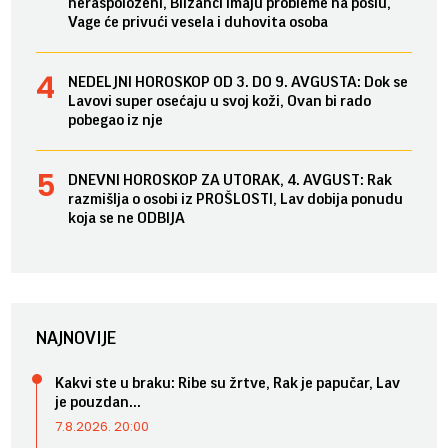
neraspoloženi, Blizanci imaju probleme na poslu,
Vage će privući vesela i duhovita osoba
NEDELJNI HOROSKOP OD 3. DO 9. AVGUSTA: Dok se
Lavovi super osećaju u svoj koži, Ovan bi rado
pobegao iz nje
DNEVNI HOROSKOP ZA UTORAK, 4. AVGUST: Rak
razmišlja o osobi iz PROŠLOSTI, Lav dobija ponudu
koja se ne ODBIJA
NAJNOVIJE
Kakvi ste u braku: Ribe su žrtve, Rak je papučar, Lav
je pouzdan...
7.8.2026. 20:00