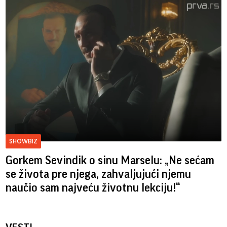
SHOWBIZ
Gorkem Sevindik o sinu Marselu: „Ne sećam
se života pre njega, zahvaljujući njemu
naučio sam najveću životnu lekciju!“