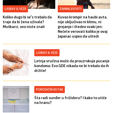
LJUBAV & VEZE
ZANIMLJIVOSTI
Koliko dugo bi se*s trebalo da
Kuvao krompir na haubi auta,
traje da bi žena uživala?
nije uključivao ni klimu, ni
Muškarci, ovo niste znali
grejanje i štedeo svaki jen:
Nećete verovati koliko je ovaj
Japanac uspeo da uštedi
LJUBAV & VEZE
Letnja vrućina može da prouzrokuje pucanje
kondoma: Evo GDE nikada ne bi trebalo da ih
držite!
PORODIČNI KUTAK
Šta radi sunđer u frižideru? I kako to utiče
na hranu?