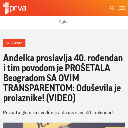
SHOWBIZ
Anđelka proslavlja 40. rođendan
i tim povodom je PROŠETALA
Beogradom SA OVIM
TRANSPARENTOM: Oduševila je
prolaznike! (VIDEO)
Poznata glumica i voditeljka danas slavi 40. rođendan!