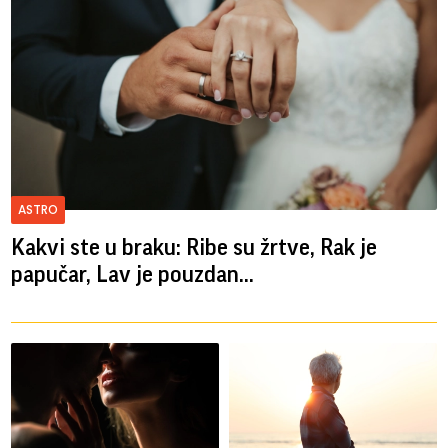
ASTRO
Kakvi ste u braku: Ribe su žrtve, Rak je
papučar, Lav je pouzdan...