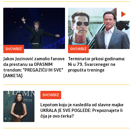
SHOWBIZ
SHOWBIZ
Jakov Jozinović zamolio fanove
Terminator prkosi godinama:
da prestanu sa OPASNIM
Ni u 79. Švarceneger ne
trendom: "PREGAZIĆU IH SVE"
propušta treninge
(ANKETA)
SHOWBIZ
Lepotom koju je nasledila od slavne majke
UKRALA JE SVE POGLEDE: Prepoznajete li
čija je ovo ćerka?