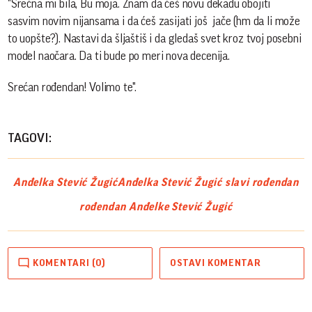
"Srećna mi bila, Bu moja. Znam da ćeš novu dekadu obojiti
sasvim novim nijansama i da ćeš zasijati još jače (hm da li može
to uopšte?). Nastavi da šljaštiš i da gledaš svet kroz tvoj posebni
model naočara. Da ti bude po meri nova decenija.
Srećan rođendan! Volimo te".
TAGOVI:
Anđelka Stević Žugić
Anđelka Stević Žugić slavi rođendan
rođendan Anđelke Stević Žugić
KOMENTARI (0)
OSTAVI KOMENTAR