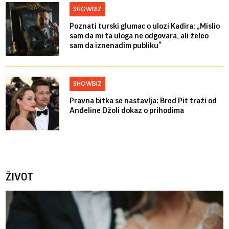
SHOWBIZ
Poznati turski glumac o ulozi Kadira: „Mislio
sam da mi ta uloga ne odgovara, ali želeo
sam da iznenadim publiku“
SHOWBIZ
Pravna bitka se nastavlja: Bred ​​Pit traži od
Anđeline Džoli dokaz o prihodima
ŽIVOT