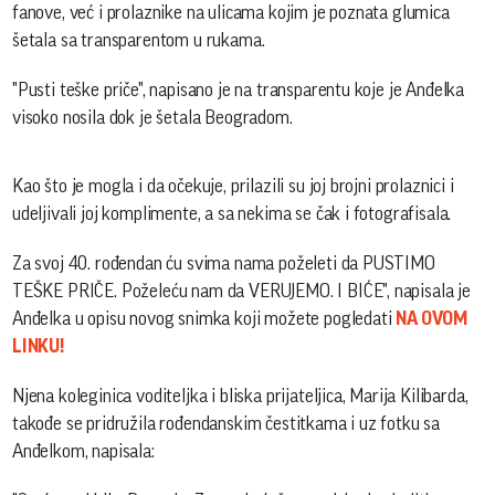
fanove, već i prolaznike na ulicama kojim je poznata glumica
šetala sa transparentom u rukama.
"Pusti teške priče", napisano je na transparentu koje je Anđelka
visoko nosila dok je šetala Beogradom.
Kao što je mogla i da očekuje, prilazili su joj brojni prolaznici i
udeljivali joj komplimente, a sa nekima se čak i fotografisala.
Za svoj 40. rođendan ću svima nama poželeti da PUSTIMO
TEŠKE PRIČE. Poželeću nam da VERUJEMO. I BIĆE", napisala je
Anđelka u opisu novog snimka koji možete pogledati
NA OVOM
LINKU!
Njena koleginica voditeljka i bliska prijateljica, Marija Kilibarda,
takođe se pridružila rođendanskim čestitkama i uz fotku sa
Anđelkom, napisala: