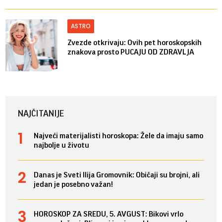
ASTRO
Zvezde otkrivaju: Ovih pet horoskopskih
znakova prosto PUCAJU OD ZDRAVLJA
NAJČITANIJE
Najveći materijalisti horoskopa: Žele da imaju samo
najbolje u životu
Danas je Sveti Ilija Gromovnik: Običaji su brojni, ali
jedan je posebno važan!
HOROSKOP ZA SREDU, 5. AVGUST: Bikovi vrlo