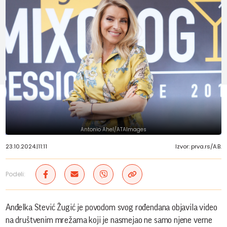
Antonio Ahel/ATAImages
23.10.2024.
|
11:11
Izvor: prva.rs/A.B.
Podeli:
Anđelka Stević Žugić je povodom svog rođendana objavila video
na društvenim mrežama koji je nasmejao ne samo njene verne