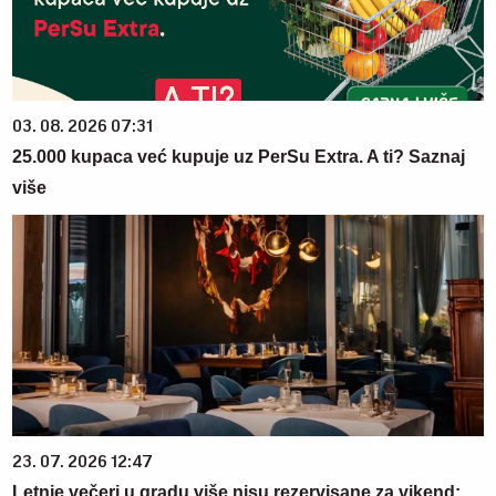
03. 08. 2026 07:31
25.000 kupaca već kupuje uz PerSu Extra. A ti? Saznaj
više
23. 07. 2026 12:47
Letnje večeri u gradu više nisu rezervisane za vikend: