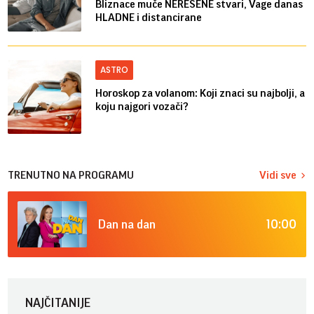
Bliznace muče NEREŠENE stvari, Vage danas
HLADNE i distancirane
ASTRO
Horoskop za volanom: Koji znaci su najbolji, a
koju najgori vozači?
TRENUTNO NA PROGRAMU
Vidi sve
10:00
Dan na dan
NAJČITANIJE