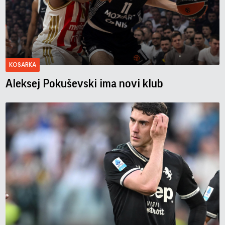
KOSARKA
Aleksej Pokuševski ima novi klub