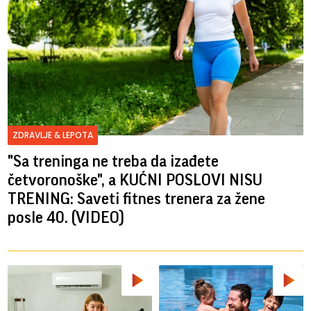
ZDRAVLJE & LEPOTA
"Sa treninga ne treba da izađete
četvoronoške", a KUĆNI POSLOVI NISU
TRENING: Saveti fitnes trenera za žene
posle 40. (VIDEO)