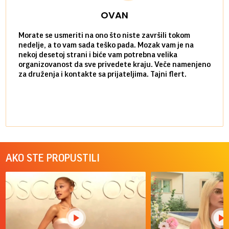
OVAN
Morate se usmeriti na ono što niste završili tokom
Sve n
nedelje, a to vam sada teško pada. Mozak vam je na
potpu
nekoj desetoj strani i biće vam potrebna velika
stvar
organizovanost da sve privedete kraju. Veče namenjeno
tempo
za druženja i kontakte sa prijateljima. Tajni flert.
najbl
AKO STE PROPUSTILI