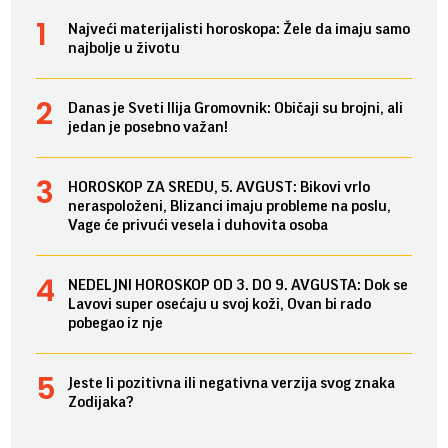
Najveći materijalisti horoskopa: Žele da imaju samo
najbolje u životu
Danas je Sveti Ilija Gromovnik: Običaji su brojni, ali
jedan je posebno važan!
HOROSKOP ZA SREDU, 5. AVGUST: Bikovi vrlo
neraspoloženi, Blizanci imaju probleme na poslu,
Vage će privući vesela i duhovita osoba
NEDELJNI HOROSKOP OD 3. DO 9. AVGUSTA: Dok se
Lavovi super osećaju u svoj koži, Ovan bi rado
pobegao iz nje
Jeste li pozitivna ili negativna verzija svog znaka
Zodijaka?