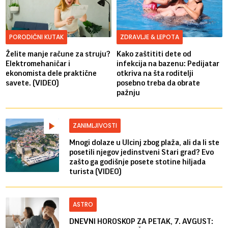
PORODIČNI KUTAK
ZDRAVLJE & LEPOTA
Želite manje račune za struju?
Kako zaštititi dete od
Elektromehaničar i
infekcija na bazenu: Pedijatar
ekonomista dele praktične
otkriva na šta roditelji
savete. (VIDEO)
posebno treba da obrate
pažnju
ZANIMLJIVOSTI
Mnogi dolaze u Ulcinj zbog plaža, ali da li ste
posetili njegov jedinstveni Stari grad? Evo
zašto ga godišnje posete stotine hiljada
turista (VIDEO)
ASTRO
DNEVNI HOROSKOP ZA PETAK, 7. AVGUST: