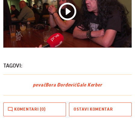
Play
Vide
TAGOVI:
pevač
Bora Đorđević
Gale Kerber
KOMENTARI (0)
OSTAVI KOMENTAR