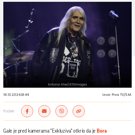
Antonio Ahel/ATAImages
16.10.2024.
|
8:44
Izvor: Prva TV/S.M.
Podeli:
Gale je pred kamerama "Exkluziva" otkrio da je
Bora