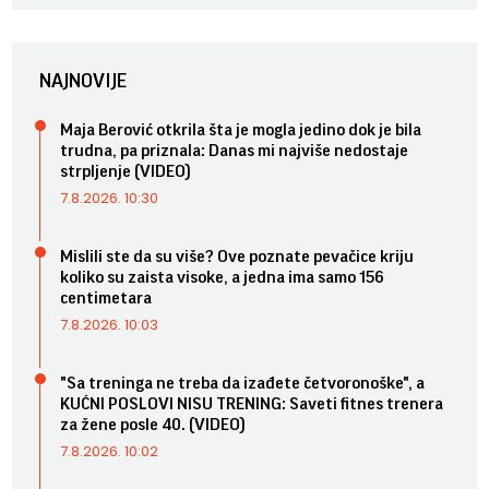
NAJNOVIJE
Maja Berović otkrila šta je mogla jedino dok je bila
trudna, pa priznala: Danas mi najviše nedostaje
strpljenje (VIDEO)
7.8.2026. 10:30
Mislili ste da su više? Ove poznate pevačice kriju
koliko su zaista visoke, a jedna ima samo 156
centimetara
7.8.2026. 10:03
"Sa treninga ne treba da izađete četvoronoške", a
KUĆNI POSLOVI NISU TRENING: Saveti fitnes trenera
za žene posle 40. (VIDEO)
7.8.2026. 10:02