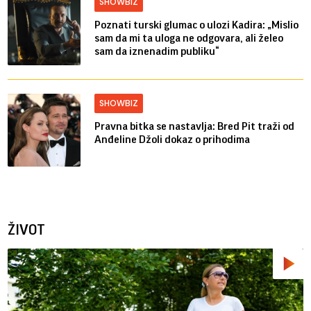
SHOWBIZ
Poznati turski glumac o ulozi Kadira: „Mislio
sam da mi ta uloga ne odgovara, ali želeo
sam da iznenadim publiku“
SHOWBIZ
Pravna bitka se nastavlja: Bred ​​Pit traži od
Anđeline Džoli dokaz o prihodima
ŽIVOT