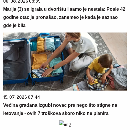
06. 08. 2026 09:39
Marija (3) se igrala u dvorištu i samo je nestala: Posle 42
godine otac je pronašao, zanemeo je kada je saznao
gde je bila
15. 07. 2026 07:44
Većina građana izgubi novac pre nego što stigne na
letovanje - ovih 7 troškova skoro niko ne planira