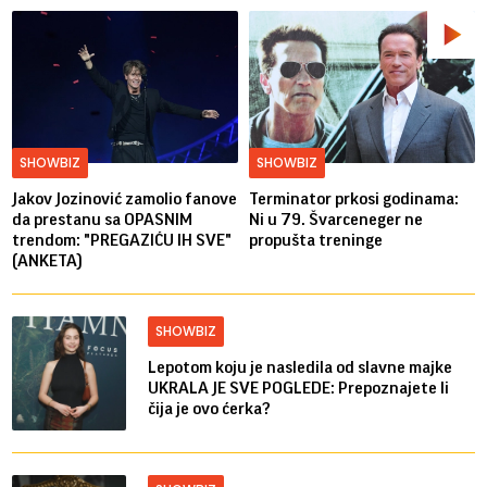
SHOWBIZ
SHOWBIZ
Jakov Jozinović zamolio fanove
Terminator prkosi godinama:
da prestanu sa OPASNIM
Ni u 79. Švarceneger ne
trendom: "PREGAZIĆU IH SVE"
propušta treninge
(ANKETA)
SHOWBIZ
Lepotom koju je nasledila od slavne majke
UKRALA JE SVE POGLEDE: Prepoznajete li
čija je ovo ćerka?