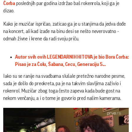
Čorba
poslednjih par godina izdržao baš rokenrola, koji ga je
dizao.
Kako je muzičar ispričao, zaticao ga je u stanjima da jedva dođe
na koncert, ali kad izađe na binu desi se nešto neverovatno -
odmah živne i krene da radi svoju priču.
Autor svih ovih LEGENDARNIH HITOVA je bio Bora Čorba:
Pisao je za Čolu, Šabana, Cecu, Generaciju 5...
Iako su se ranije na svadbama slušale pretežno narodne pesme,
sada je došlo do preokreta, pa je na takvim slavljima zaživio i
rokenrol. Muzičar zbog toga često zapeva kada bude gost na
nekom venčanju, a i o tome je govorio pred našim kamerama.