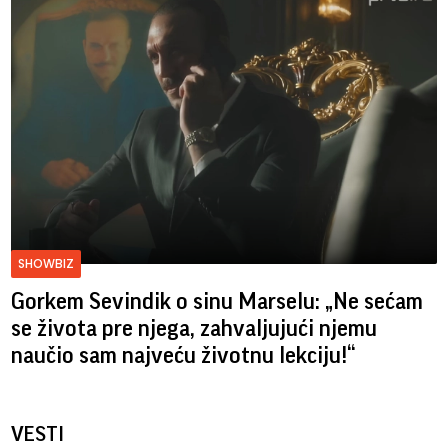
SHOWBIZ
Gorkem Sevindik o sinu Marselu: „Ne sećam
se života pre njega, zahvaljujući njemu
naučio sam najveću životnu lekciju!“
VESTI