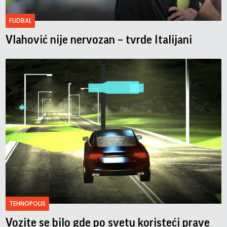
FUDBAL
Vlahović nije nervozan – tvrde Italijani
TEHNOPOLIS
Vozite se bilo gde po svetu koristeći prave