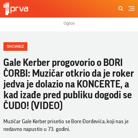
SHOWBIZ
Gale Kerber progovorio o BORI
ČORBI: Muzičar otkrio da je roker
jedva je dolazio na KONCERTE, a
kad izađe pred publiku dogodi se
ČUDO! (VIDEO)
Muzičar Gale Kerber prisetio se Bore Đorđevića, koji nas je
nedavno napustio u 73. godini.