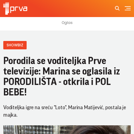
SHOWBIZ
Porodila se voditeljka Prve
televizije: Marina se oglasila iz
PORODILIŠTA - otkrila i POL
BEBE!
Voditeljka igre na sreću "Loto", Marina Matijević, postala je
majka.