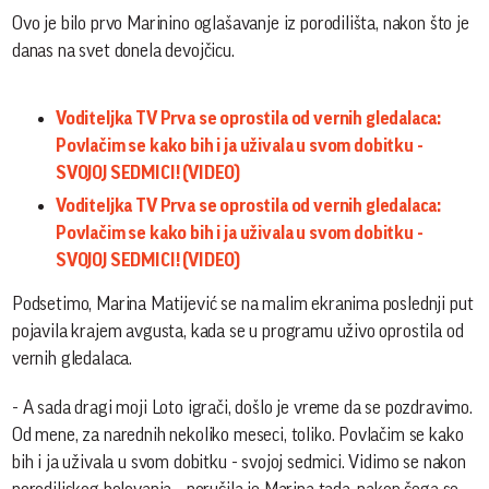
Ovo je bilo prvo Marinino oglašavanje iz porodilišta, nakon što je
danas na svet donela devojčicu.
Voditeljka TV Prva se oprostila od vernih gledalaca:
Povlačim se kako bih i ja uživala u svom dobitku -
SVOJOJ SEDMICI! (VIDEO)
Voditeljka TV Prva se oprostila od vernih gledalaca:
Povlačim se kako bih i ja uživala u svom dobitku -
SVOJOJ SEDMICI! (VIDEO)
Podsetimo, Marina Matijević se na malim ekranima poslednji put
pojavila krajem avgusta, kada se u programu uživo oprostila od
vernih gledalaca.
- A sada dragi moji Loto igrači, došlo je vreme da se pozdravimo.
Od mene, za narednih nekoliko meseci, toliko. Povlačim se kako
bih i ja uživala u svom dobitku - svojoj sedmici. Vidimo se nakon