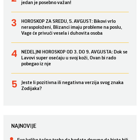
jedan je posebno važan!
HOROSKOP ZA SREDU, 5. AVGUST: Bikovi vrlo
neraspoloženi, Blizanci imaju probleme na poslu,
Vage će privući vesela i duhovita osoba
NEDELJNI HOROSKOP OD 3. DO 9. AVGUSTA: Dok se
Lavovi super osećaju u svoj koži, Ovan bi rado
pobegao iz nje
Jeste li pozitivna ili negativna verzija svog znaka
Zodijaka?
NAJNOVIJE
Evo koliko tačno treba da hodate dnevno da biste bili