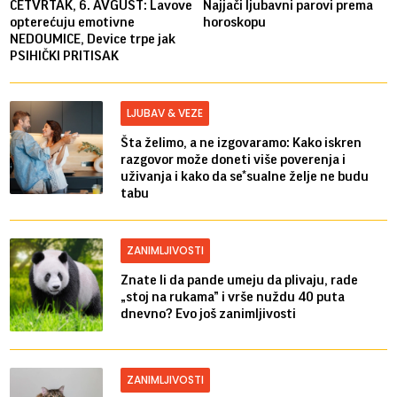
ČETVRTAK, 6. AVGUST: Lavove
Najjači ljubavni parovi prema
opterećuju emotivne
horoskopu
NEDOUMICE, Device trpe jak
PSIHIČKI PRITISAK
LJUBAV & VEZE
Šta želimo, a ne izgovaramo: Kako iskren
razgovor može doneti više poverenja i
uživanja i kako da se*sualne želje ne budu
tabu
ZANIMLJIVOSTI
Znate li da pande umeju da plivaju, rade
„stoj na rukama” i vrše nuždu 40 puta
dnevno? Evo još zanimljivosti
ZANIMLJIVOSTI