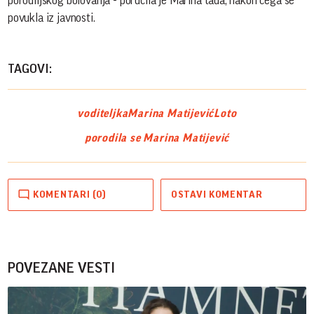
porodiljskog bolovanja - poručila je Marina tada, nakon čega se
povukla iz javnosti.
TAGOVI:
voditeljka
Marina Matijević
Loto
porodila se Marina Matijević
KOMENTARI (0)
OSTAVI KOMENTAR
POVEZANE VESTI