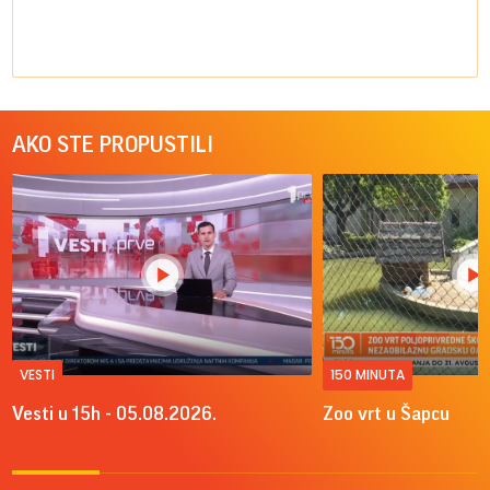
AKO STE PROPUSTILI
VESTI
150 MINUTA
Vesti u 15h - 05.08.2026.
Zoo vrt u Šapcu