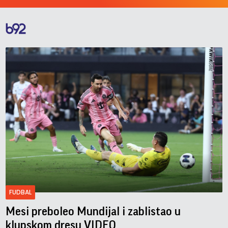
FUDBAL
Mesi preboleo Mundijal i zablistao u
klupskom dresu VIDEO