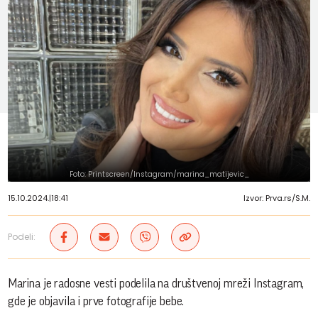
Foto: Printscreen/Instagram/marina_matijevic_
15.10.2024.
|
18:41
Izvor: Prva.rs/S.M.
Podeli:
Marina je radosne vesti podelila na društvenoj mreži Instagram,
gde je objavila i prve fotografije bebe.