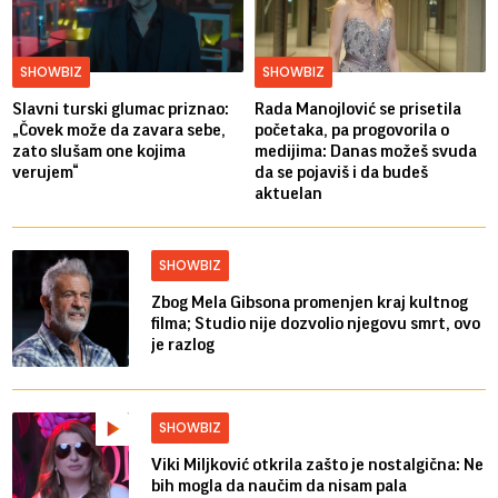
SHOWBIZ
SHOWBIZ
Slavni turski glumac priznao:
Rada Manojlović se prisetila
„Čovek može da zavara sebe,
početaka, pa progovorila o
zato slušam one kojima
medijima: Danas možeš svuda
verujem“
da se pojaviš i da budeš
aktuelan
SHOWBIZ
Zbog Mela Gibsona promenjen kraj kultnog
filma; Studio nije dozvolio njegovu smrt, ovo
je razlog
SHOWBIZ
Viki Miljković otkrila zašto je nostalgična: Ne
bih mogla da naučim da nisam pala