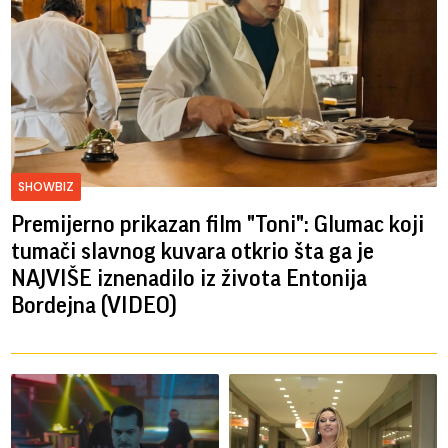
SHOWBIZ
Premijerno prikazan film "Toni": Glumac koji
tumači slavnog kuvara otkrio šta ga je
NAJVIŠE iznenadilo iz života Entonija
Bordejna (VIDEO)