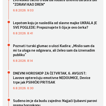
"ZDRAVI KAO DREN"
6.8.2026. 9:03
Lepotom koju je nasledila od slavne majke UKRALA JE
SVE POGLEDE: Prepoznajete li čija je ovo ćerka?
6.8.2026. 8:41
Poznati turski glumac o ulozi Kadira: „Mislio sam da
mi ta uloga ne odgovara, ali želeo sam da iznenadim
publiku“
6.8.2026. 8:14
DNEVNI HOROSKOP ZA ČETVRTAK, 6. AVGUST:
Lavove opterećuju emotivne NEDOUMICE, Device
trpe jak PSIHIČKI PRITISAK
6.8.2026. 6:30
Suđeno im je da budu zajedno: Najjači ljubavni parovi
prema horoskopu