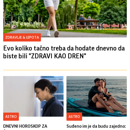
ZDRAVLJE & LEPOTA
Evo koliko tačno treba da hodate dnevno da
biste bili "ZDRAVI KAO DREN"
ASTRO
ASTRO
DNEVNI HOROSKOP ZA
Suđeno im je da budu zajedno: