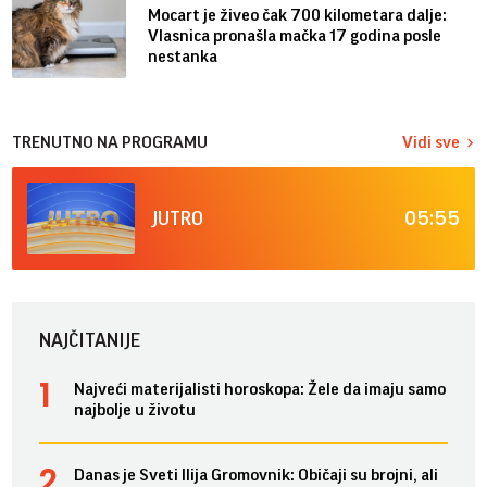
Mocart je živeo čak 700 kilometara dalje:
Vlasnica pronašla mačka 17 godina posle
nestanka
TRENUTNO NA PROGRAMU
Vidi sve
05:55
JUTRO
NAJČITANIJE
Najveći materijalisti horoskopa: Žele da imaju samo
najbolje u životu
Danas je Sveti Ilija Gromovnik: Običaji su brojni, ali