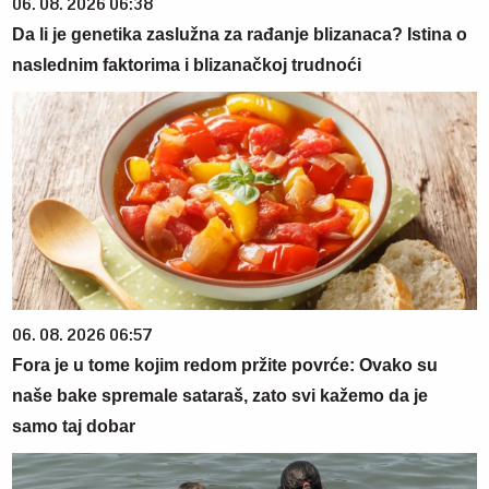
06. 08. 2026 06:38
Da li je genetika zaslužna za rađanje blizanaca? Istina o
naslednim faktorima i blizanačkoj trudnoći
06. 08. 2026 06:57
Fora je u tome kojim redom pržite povrće: Ovako su
naše bake spremale sataraš, zato svi kažemo da je
samo taj dobar