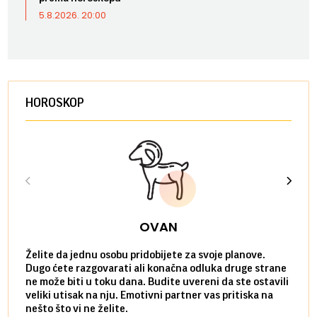
5.8.2026. 20:00
HOROSKOP
OVAN
Želite da jednu osobu pridobijete za svoje planove.
Danas
Dugo ćete razgovarati ali konačna odluka druge strane
Niste
ne može biti u toku dana. Budite uvereni da ste ostavili
povol
veliki utisak na nju. Emotivni partner vas pritiska na
a pos
nešto što vi ne želite.
više 