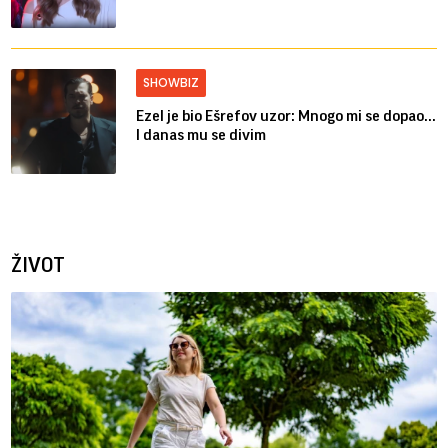
SHOWBIZ
Ezel je bio Ešrefov uzor: Mnogo mi se dopao...
I danas mu se divim
ŽIVOT