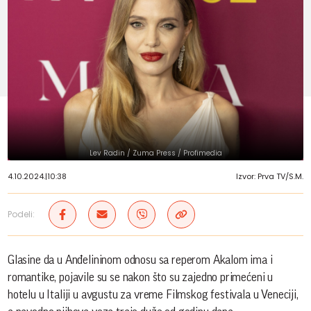
Lev Radin / Zuma Press / Profimedia
4.10.2024.
|
10:38
Izvor: Prva TV/S.M.
Podeli:
Glasine da u Anđelininom odnosu sa reperom Akalom ima i
romantike, pojavile su se nakon što su zajedno primećeni u
hotelu u Italiji u avgustu za vreme Filmskog festivala u Veneciji,