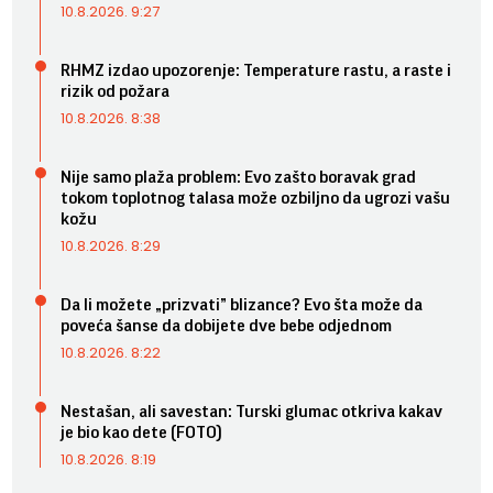
10.8.2026. 9:27
RHMZ izdao upozorenje: Temperature rastu, a raste i
rizik od požara
10.8.2026. 8:38
Nije samo plaža problem: Evo zašto boravak grad
tokom toplotnog talasa može ozbiljno da ugrozi vašu
kožu
10.8.2026. 8:29
Da li možete „prizvati” blizance? Evo šta može da
poveća šanse da dobijete dve bebe odjednom
10.8.2026. 8:22
Nestašan, ali savestan: Turski glumac otkriva kakav
je bio kao dete (FOTO)
10.8.2026. 8:19