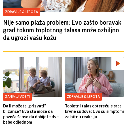
ZDRAVLJE & LEPOTA
Nije samo plaža problem: Evo zašto boravak
grad tokom toplotnog talasa može ozbiljno
da ugrozi vašu kožu
ZANIMLJIVOSTI
ZDRAVLJE & LEPOTA
Da li možete „prizvati”
Toplotni talas opterećuje srce i
blizance? Evo šta može da
krvne sudove: Ovo su simptomi
poveća šanse da dobijete dve
za hitnu reakciju
bebe odjednom