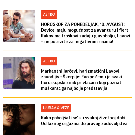
ASTRO
HOROSKOP ZA PONEDELJAK, 10. AVGUST:
Device imaju mogućnost za avanturu i flert,
Rakovima troškovi zadaju glavobolju, Lavovi
– ne potežite za negativnim rečima!
ASTRO
Markantni Jarčevi, harizmatični Lavovi,
zavodljive Škorpije: Evo po čemu je svaki
horoskopski znak privlačan i koji poznati
muškarac ga najbolje predstavlja
LJUBAV & VEZE
Kako poboljšati se*s u svakoj životnoj dobi:
Od lažnog orgazma do pravog zadovoljstva