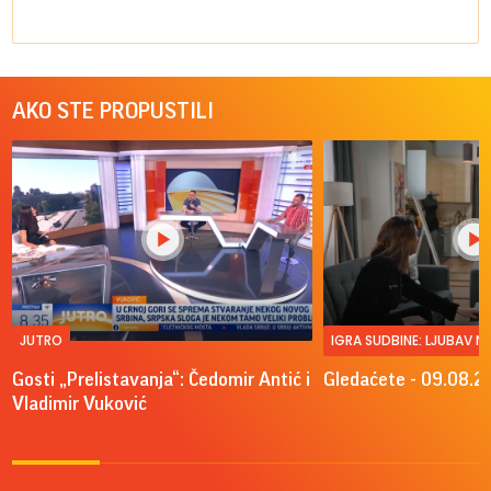
AKO STE PROPUSTILI
JUTRO
IGRA SUDBINE: LJUBAV 
Gosti „Prelistavanja“: Čedomir Antić i
Gledaćete - 09.08.2
Vladimir Vuković