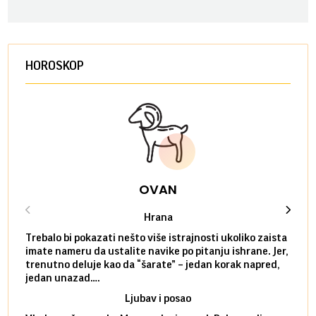
HOROSKOP
OVAN
Hrana
Trebalo bi pokazati nešto više istrajnosti ukoliko zaista
Sedmi
imate nameru da ustalite navike po pitanju ishrane. Jer,
čak p
trenutno deluje kao da “šarate” – jedan korak napred,
pokuš
jedan unazad….
unes
Ljubav i posao