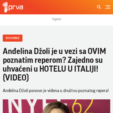
SHOWBIZ
Anđelina Džoli je u vezi sa OVIM
poznatim reperom? Zajedno su
uhvaćeni u HOTELU U ITALIJI!
(VIDEO)
Anđelina Džoli ponovo je viđena u društvu poznatog repera!