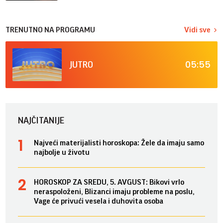
TRENUTNO NA PROGRAMU
Vidi sve
05:55
JUTRO
NAJČITANIJE
Najveći materijalisti horoskopa: Žele da imaju samo
najbolje u životu
HOROSKOP ZA SREDU, 5. AVGUST: Bikovi vrlo
neraspoloženi, Blizanci imaju probleme na poslu,
Vage će privući vesela i duhovita osoba