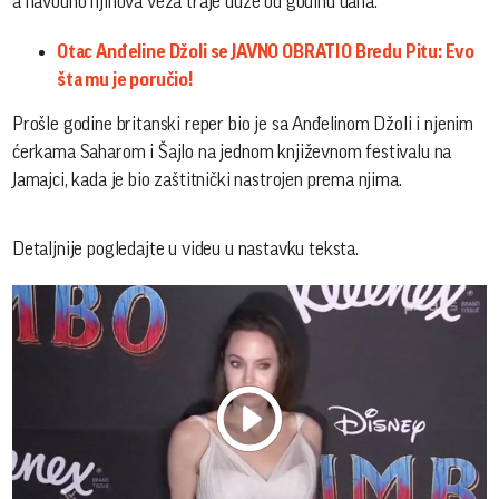
a navodno njihova veza traje duže od godinu dana.
Otac Anđeline Džoli se JAVNO OBRATIO Bredu Pitu: Evo
šta mu je poručio!
Prošle godine britanski reper bio je sa Anđelinom Džoli i njenim
ćerkama Saharom i Šajlo na jednom književnom festivalu na
Jamajci, kada je bio zaštitnički nastrojen prema njima.
Detaljnije pogledajte u videu u nastavku teksta.