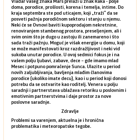
Vladar vašeg znaka Mars prelazi u znak Raka - polje
Mars 
doma, porodice, prošlosti, korena i temelja, intime. Do
rodbi
kraja septembra ste pod uticajem, koji „traži“ da se
kraja
posveti pažnja porodičnom sektoru i stanju u njemu.
dinam
Neki će se Ovnovi baviti kupoprodajom nekretnine,
istov
renoviranjem stambenog prostora, preseljenjem, ali i
brze 
svim onim što je dugo u zastoju ili zanemareno i što
za sa
sada traži pažnju. Moguć je višak energije u domu, koji
treba
se može manifestovati kroz razdražljivost i neki vid
poslu
sukoba unutar porodice. U ovoj sedmici fokus je i na
defin
vašem polju ljubavi, zabave, dece – gde imamo mlad
partn
Mesec i potpuno pomračenje Sunca. Ulazite u period
reago
novih zaljubljivanja, bavljenja mlađim članovima
mlad 
porodice (ukoliko imate decu), kao i u period koji donosi
uvode
potrebu da se ostvarite kao roditelj. Venera u polju
stamb
saradnji i partnerstava ublažava retoriku u poslovnim i
porod
emotivnim partnerstvima i daje prostor za nove
situa
poslovne saradnje.
stabi
Zdravlje
Problemi sa varenjem, aktuelna je i hronična
problematika i meteoropatske tegobe.