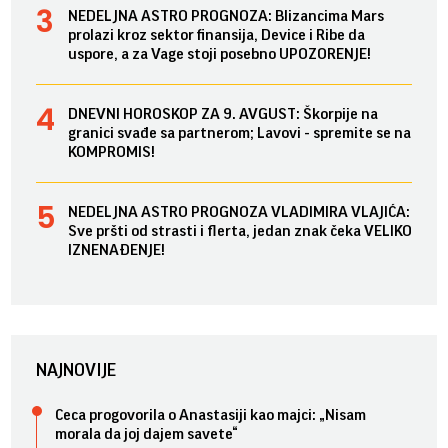
NEDELJNA ASTRO PROGNOZA: Blizancima Mars
prolazi kroz sektor finansija, Device i Ribe da
uspore, a za Vage stoji posebno UPOZORENJE!
DNEVNI HOROSKOP ZA 9. AVGUST: Škorpije na
granici svađe sa partnerom; Lavovi - spremite se na
KOMPROMIS!
NEDELJNA ASTRO PROGNOZA VLADIMIRA VLAJIĆA:
Sve pršti od strasti i flerta, jedan znak čeka VELIKO
IZNENAĐENJE!
NAJNOVIJE
Ceca progovorila o Anastasiji kao majci: „Nisam
morala da joj dajem savete“