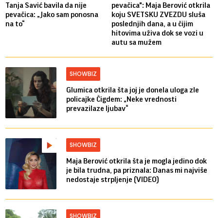
Tanja Savić bavila da nije
pevačica": Maja Berović otkrila
pevačica: „Jako sam ponosna
koju SVETSKU ZVEZDU sluša
na to“
poslednjih dana, a u čijim
hitovima uživa dok se vozi u
autu sa mužem
SHOWBIZ
Glumica otkrila šta joj je donela uloga zle
policajke Čigdem: „Neke vrednosti
prevazilaze ljubav“
SHOWBIZ
Maja Berović otkrila šta je mogla jedino dok
je bila trudna, pa priznala: Danas mi najviše
nedostaje strpljenje (VIDEO)
SHOWBIZ