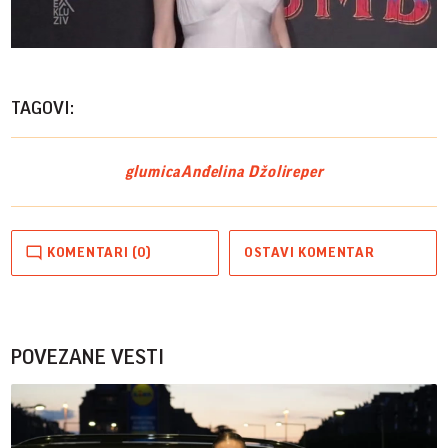
Play
Vide
TAGOVI:
glumica
Anđelina Džoli
reper
KOMENTARI (0)
OSTAVI KOMENTAR
POVEZANE VESTI