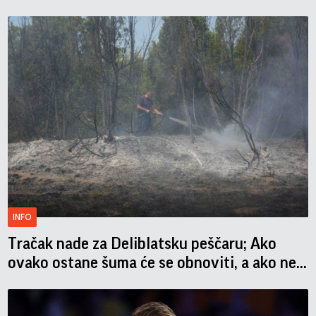
INFO
Tračak nade za Deliblatsku peščaru; Ako
ovako ostane šuma će se obnoviti, a ako ne...