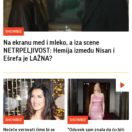
SHOWBIZ
Na ekranu med i mleko, a iza scene
NETRPELJIVOST: Hemija između Nisan i
Ešrefa je LAŽNA?
SHOWBIZ
SHOWBIZ
Nećete verovati čime bi se
"Oduvek sam znala da ću biti