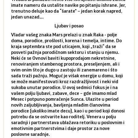
imate nameru da ustalite navike po pitanju ishrane. Jer,
čak p
trenutno deluje kao da “šarate” – jedan korak napred,
pokuš
jedan unazad….
unes
Ljubav i posao
Vladar vašeg znaka Mars prelazi u znak Raka - polje
Mars 
doma, porodice, prošlosti, korena i temelja, intime. Do
rodbi
kraja septembra ste pod uticajem, koji „traži“ da se
kraja
posveti pažnja porodičnom sektoru i stanju u njemu.
dinam
Neki će se Ovnovi baviti kupoprodajom nekretnine,
istov
renoviranjem stambenog prostora, preseljenjem, ali i
brze 
svim onim što je dugo u zastoju ili zanemareno i što
za sa
sada traži pažnju. Moguć je višak energije u domu, koji
treba
se može manifestovati kroz razdražljivost i neki vid
poslu
sukoba unutar porodice. U ovoj sedmici fokus je i na
defin
vašem polju ljubavi, zabave, dece – gde imamo mlad
partn
Mesec i potpuno pomračenje Sunca. Ulazite u period
reago
novih zaljubljivanja, bavljenja mlađim članovima
mlad 
porodice (ukoliko imate decu), kao i u period koji donosi
uvode
potrebu da se ostvarite kao roditelj. Venera u polju
stamb
saradnji i partnerstava ublažava retoriku u poslovnim i
porod
emotivnim partnerstvima i daje prostor za nove
situa
poslovne saradnje.
stabi