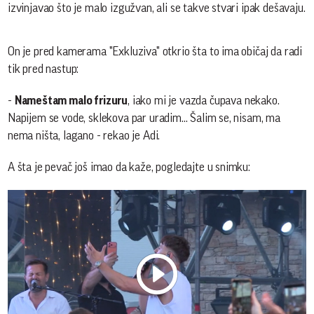
izvinjavao što je malo izgužvan, ali se takve stvari ipak dešavaju.
On je pred kamerama "Exkluziva" otkrio šta to ima običaj da radi
tik pred nastup:
-
Nameštam malo frizuru
, iako mi je vazda čupava nekako.
Napijem se vode, sklekova par uradim... Šalim se, nisam, ma
nema ništa, lagano - rekao je Adi.
A šta je pevač još imao da kaže, pogledajte u snimku: