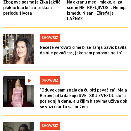
Zbog ove pesme je Žika Jakšić
Na ekranu med i mleko, a iza
plakao kao kiša u teškom
scene NETRPELJIVOST: Hemija
periodu života
između Nisan i Ešrefa je
LAŽNA?
SHOWBIZ
Nećete verovati čime bi se Tanja Savić bavila
da nije pevačica: „Jako sam ponosna na to“
SHOWBIZ
"Oduvek sam znala da ću biti pevačica": Maja
Berović otkrila koju SVETSKU ZVEZDU sluša
poslednjih dana, a u čijim hitovima uživa dok
se vozi u autu sa mužem
SHOWBIZ