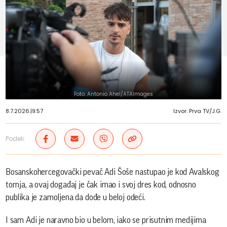
Foto: Antonio Ahel/ATAImages
8.7.2026.
|
9:57
Izvor: Prva TV/J.G.
Podeli:
Bosanskohercegovački pevač Adi Šoše nastupao je kod Avalskog
tornja, a ovaj događaj je čak imao i svoj dres kod, odnosno
publika je zamoljena da dođe u beloj odeći.
I sam Adi je naravno bio u belom, iako se prisutnim medijima