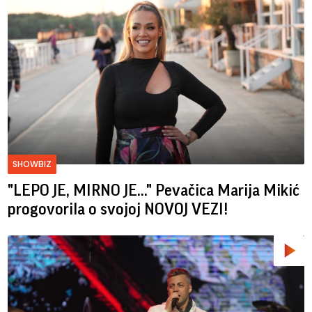
SHOWBIZ
"LEPO JE, MIRNO JE..." Pevačica Marija Mikić
progovorila o svojoj NOVOJ VEZI!