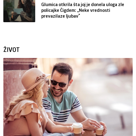
Glumica otkrila šta joj je donela uloga zle
policajke Čigdem: „Neke vrednosti
prevazilaze ljubav“
ŽIVOT