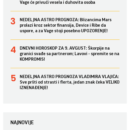
Vage će privući vesela i duhovita osoba
NEDELJNA ASTRO PROGNOZA: Blizancima Mars
prolazi kroz sektor finansija, Device i Ribe da
uspore, a za Vage stoji posebno UPOZORENJE!
DNEVNI HOROSKOP ZA 9. AVGUST: Škorpije na
granici svađe sa partnerom; Lavovi - spremite se na
KOMPROMIS!
NEDELJNA ASTRO PROGNOZA VLADIMIRA VLAJIĆA:
Sve pršti od strasti i flerta, jedan znak čeka VELIKO
IZNENAĐENJE!
NAJNOVIJE