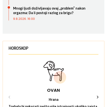
Mnogi ljudi doživljavaju ovaj „problem“ nakon
orgazma: Da li postoji razlog za brigu?
9.8.2026. 16:00
HOROSKOP
OVAN
Hrana
Trebalo bi pokazati nešto više istrajnosti ukoliko zaista
Sedmi