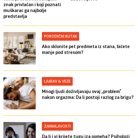
znak privlačan i koji poznati
muškarac ga najbolje
predstavlja
PORODIČNI KUTAK
Ako sklonite pet predmeta iz stana, bićete
manje pod stresom?
LJUBAV & VEZE
Mnogi ljudi doživljavaju ovaj „problem“
nakon orgazma: Da li postoji razlog za brigu?
ZANIMLJIVOSTI
Da li i vi krijete tugu iza osmeha? Psiholozi