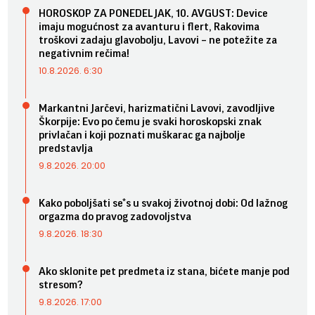
HOROSKOP ZA PONEDELJAK, 10. AVGUST: Device
imaju mogućnost za avanturu i flert, Rakovima
troškovi zadaju glavobolju, Lavovi – ne potežite za
negativnim rečima!
10.8.2026. 6:30
Markantni Jarčevi, harizmatični Lavovi, zavodljive
Škorpije: Evo po čemu je svaki horoskopski znak
privlačan i koji poznati muškarac ga najbolje
predstavlja
9.8.2026. 20:00
Kako poboljšati se*s u svakoj životnoj dobi: Od lažnog
orgazma do pravog zadovoljstva
9.8.2026. 18:30
Ako sklonite pet predmeta iz stana, bićete manje pod
stresom?
9.8.2026. 17:00