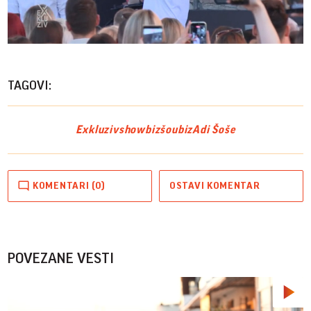
Play
Vide
TAGOVI:
Exkluziv
showbiz
šoubiz
Adi Šoše
KOMENTARI (0)
OSTAVI KOMENTAR
POVEZANE VESTI