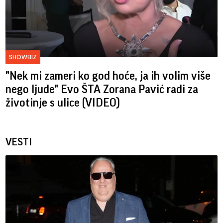
SHOWBIZ
"Nek mi zameri ko god hoće, ja ih volim više
nego ljude" Evo ŠTA Zorana Pavić radi za
životinje s ulice (VIDEO)
VESTI