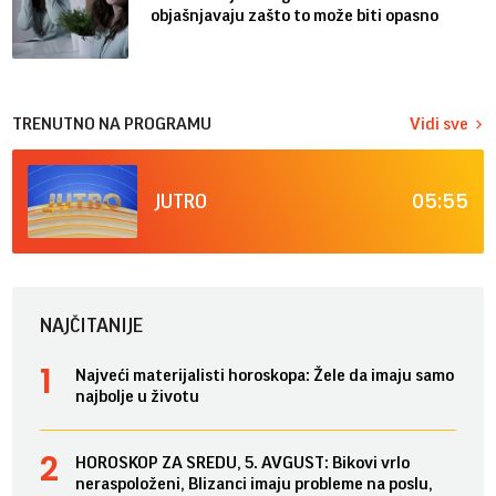
objašnjavaju zašto to može biti opasno
TRENUTNO NA PROGRAMU
Vidi sve
05:55
JUTRO
NAJČITANIJE
Najveći materijalisti horoskopa: Žele da imaju samo
najbolje u životu
HOROSKOP ZA SREDU, 5. AVGUST: Bikovi vrlo
neraspoloženi, Blizanci imaju probleme na poslu,