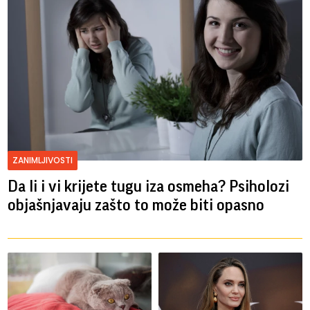
ZANIMLJIVOSTI
Da li i vi krijete tugu iza osmeha? Psiholozi
objašnjavaju zašto to može biti opasno