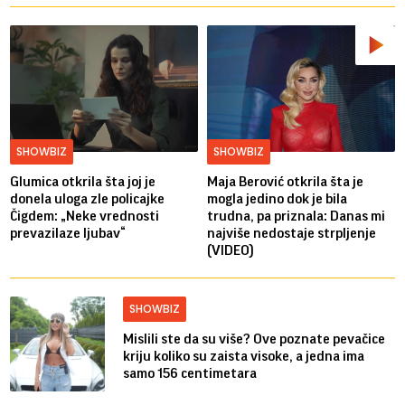
SHOWBIZ
SHOWBIZ
Glumica otkrila šta joj je
Maja Berović otkrila šta je
donela uloga zle policajke
mogla jedino dok je bila
Čigdem: „Neke vrednosti
trudna, pa priznala: Danas mi
prevazilaze ljubav“
najviše nedostaje strpljenje
(VIDEO)
SHOWBIZ
Mislili ste da su više? Ove poznate pevačice
kriju koliko su zaista visoke, a jedna ima
samo 156 centimetara