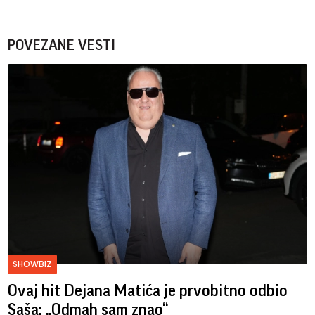
POVEZANE VESTI
SHOWBIZ
Ovaj hit Dejana Matića je prvobitno odbio
Saša: „Odmah sam znao“