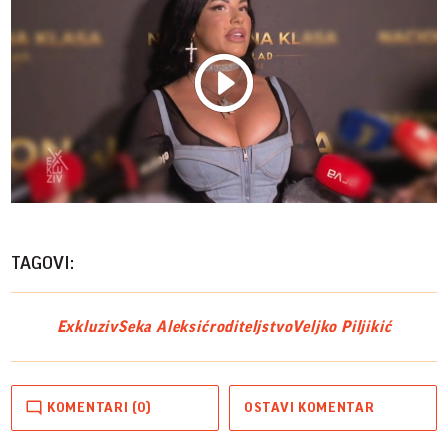
Play
Vide
TAGOVI:
Exkluziv
Seka Aleksić
roditeljstvo
Veljko Piljikić
KOMENTARI (0)
OSTAVI KOMENTAR