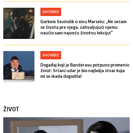
SHOWBIZ
Gorkem Sevindik o sinu Marselu: „Ne sećam
se života pre njega, zahvaljujući njemu
naučio sam najveću životnu lekciju!“
SHOWBIZ
Događaj koji je Banderasu potpuno promenio
život: Srčani udar je bio najbolja stvar koja
mi se ikada dogodila!
ŽIVOT