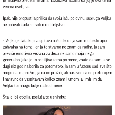
je nedavno pred kamerama "Exkluziva" istakla da joj je ova tema
veoma osetljiva.
Ipak, nije propustila priliku da svoju jaču polovinu, supruga Veljka
ne pohvali kada se radi o roditeljstvu:
- Veljko je tata koji vaspitava našu decu i ja sam mu beskrajno
zahvalna na tome, jer ja to stvarno ne znam da radim. Ja sam
previše emotivno vezana za decu, ne samo moju, nego
generalno. Jako je to osetljiva tema po mene, znate da sam ja se
dugi niz godina borila za potomstvo. Ja sam u fazonu sad, sve što
mogu da im pružim, ja ću im pružiti, ali naravno da ne preterujem
i naravno da vaspitavam koliko znam i umem, ali mislim da
Veljko to mnogo bolje radi od mene.
Šta je još otkrila, poslušajte u snimku: