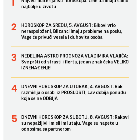
Najveći materijalisti horoskopa: Žele da imaju samo
najbolje u životu
HOROSKOP ZA SREDU, 5. AVGUST: Bikovi vrlo
neraspoloženi, Blizanci imaju probleme na poslu,
Vage će privući vesela i duhovita osoba
NEDELJNA ASTRO PROGNOZA VLADIMIRA VLAJIĆA:
Sve pršti od strasti i flerta, jedan znak čeka VELIKO
IZNENAĐENJE!
DNEVNI HOROSKOP ZA UTORAK, 4. AVGUST: Rak
razmišlja o osobi iz PROŠLOSTI, Lav dobija ponudu
koja se ne ODBIJA
DNEVNI HOROSKOP ZA SUBOTU, 8. AVGUST: Rakovi
su nepažljivi i misli im lutaju, Vage su napete u
odnosima sa partnerom