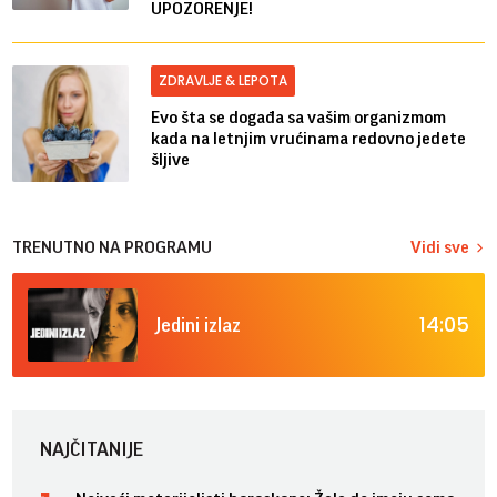
UPOZORENJE!
ZDRAVLJE & LEPOTA
Evo šta se događa sa vašim organizmom
kada na letnjim vrućinama redovno jedete
šljive
TRENUTNO NA PROGRAMU
Vidi sve
14:05
Jedini izlaz
NAJČITANIJE