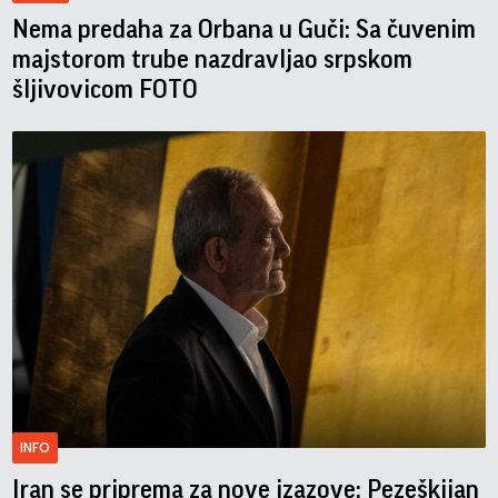
Nema predaha za Orbana u Guči: Sa čuvenim
majstorom trube nazdravljao srpskom
šljivovicom FOTO
INFO
Iran se priprema za nove izazove: Pezeškijan