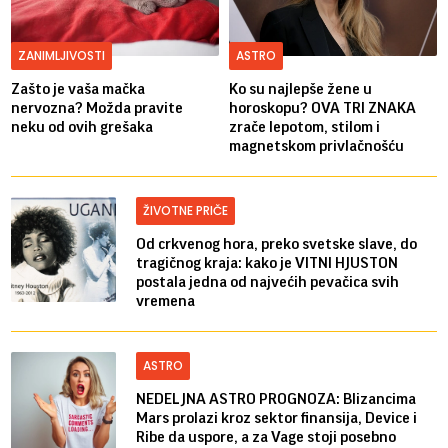
ZANIMLJIVOSTI
ASTRO
Zašto je vaša mačka
Ko su najlepše žene u
nervozna? Možda pravite
horoskopu? OVA TRI ZNAKA
neku od ovih grešaka
zrače lepotom, stilom i
magnetskom privlačnošću
ŽIVOTNE PRIČE
Od crkvenog hora, preko svetske slave, do
tragičnog kraja: kako je VITNI HJUSTON
postala jedna od najvećih pevačica svih
vremena
ASTRO
NEDELJNA ASTRO PROGNOZA: Blizancima
Mars prolazi kroz sektor finansija, Device i
Ribe da uspore, a za Vage stoji posebno