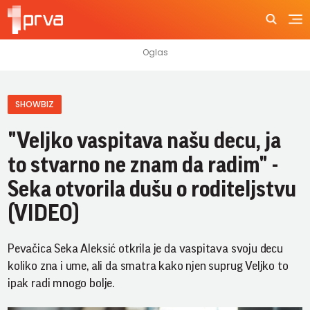
SHOWBIZ
"Veljko vaspitava našu decu, ja
to stvarno ne znam da radim" -
Seka otvorila dušu o roditeljstvu
(VIDEO)
Pevačica Seka Aleksić otkrila je da vaspitava svoju decu
koliko zna i ume, ali da smatra kako njen suprug Veljko to
ipak radi mnogo bolje.