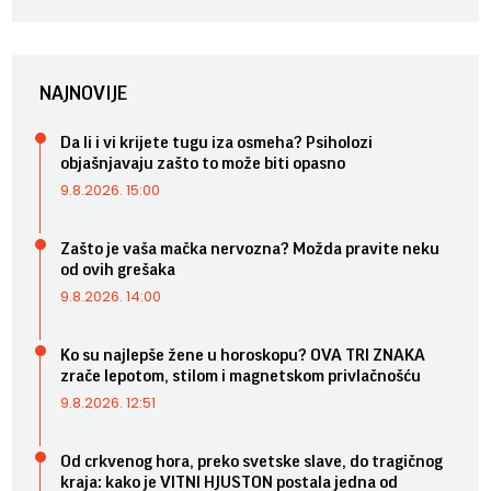
NAJNOVIJE
Da li i vi krijete tugu iza osmeha? Psiholozi
objašnjavaju zašto to može biti opasno
9.8.2026. 15:00
Zašto je vaša mačka nervozna? Možda pravite neku
od ovih grešaka
9.8.2026. 14:00
Ko su najlepše žene u horoskopu? OVA TRI ZNAKA
zrače lepotom, stilom i magnetskom privlačnošću
9.8.2026. 12:51
Od crkvenog hora, preko svetske slave, do tragičnog
kraja: kako je VITNI HJUSTON postala jedna od