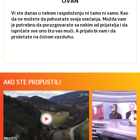
OVAN
Vi ste danas u nekom raspoloženju ni tamo ni vamo. Kao
Danas
da ne možete da pohvatate svoja osećanja. Možda vam
posve
je potrebno da porazgovarate sa nekim od prijatelja i da
susre
ispričate sve ono što vas muči. A prijalo bi vam i da
volel
prošetate na čistom vazduhu.
način
AKO STE PROPUSTILI