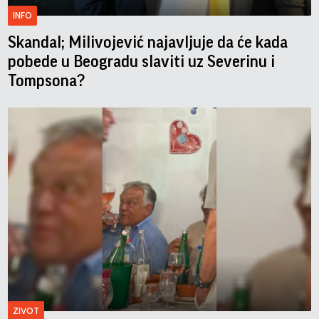
INFO
Skandal; Milivojević najavljuje da će kada
pobede u Beogradu slaviti uz Severinu i
Tompsona?
ZIVOT