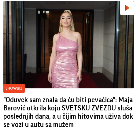
SHOWBIZ
"Oduvek sam znala da ću biti pevačica": Maja
Berović otkrila koju SVETSKU ZVEZDU sluša
poslednjih dana, a u čijim hitovima uživa dok
se vozi u autu sa mužem