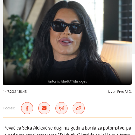
Antonio Ahel/ATAImages
14.7.2024.
|
8:45
Izvor: Prva/J.G.
Podeli:
Pevačica Seka Aleksić se dugi niz godina borila za potomstvo, pa