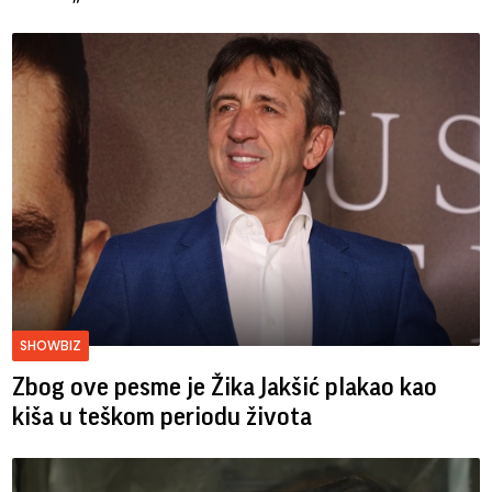
SHOWBIZ
Zbog ove pesme je Žika Jakšić plakao kao
kiša u teškom periodu života