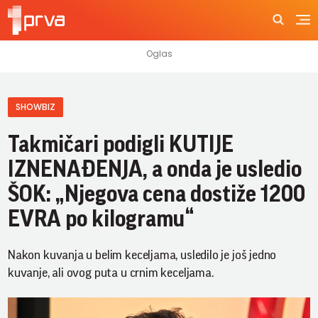
SHOWBIZ
Takmičari podigli KUTIJE
IZNENAĐENJA, a onda je usledio
ŠOK: „Njegova cena dostiže 1200
EVRA po kilogramu“
Nakon kuvanja u belim keceljama, usledilo je još jedno
kuvanje, ali ovog puta u crnim keceljama.