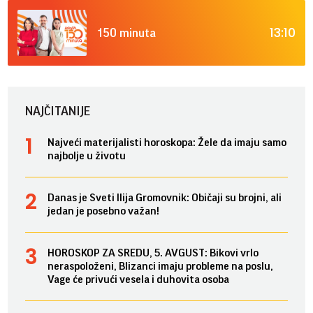
13:10
150 minuta
NAJČITANIJE
Najveći materijalisti horoskopa: Žele da imaju samo
najbolje u životu
Danas je Sveti Ilija Gromovnik: Običaji su brojni, ali
jedan je posebno važan!
HOROSKOP ZA SREDU, 5. AVGUST: Bikovi vrlo
neraspoloženi, Blizanci imaju probleme na poslu,
Vage će privući vesela i duhovita osoba