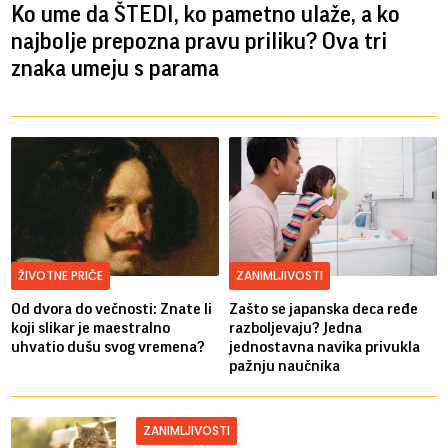
Ko ume da ŠTEDI, ko pametno ulaže, a ko
najbolje prepozna pravu priliku? Ova tri
znaka umeju s parama
ŽIVOTNE PRIČE
ZANIMLJIVOSTI
Od dvora do večnosti: Znate li
Zašto se japanska deca ređe
koji slikar je maestralno
razboljevaju? Jedna
uhvatio dušu svog vremena?
jednostavna navika privukla
pažnju naučnika
ZANIMLJIVOSTI