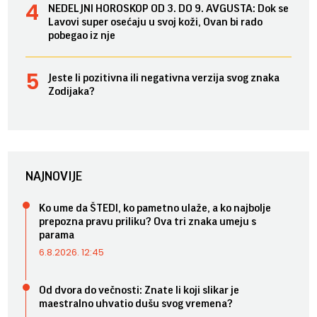
NEDELJNI HOROSKOP OD 3. DO 9. AVGUSTA: Dok se
Lavovi super osećaju u svoj koži, Ovan bi rado
pobegao iz nje
Jeste li pozitivna ili negativna verzija svog znaka
Zodijaka?
NAJNOVIJE
Ko ume da ŠTEDI, ko pametno ulaže, a ko najbolje
prepozna pravu priliku? Ova tri znaka umeju s
parama
6.8.2026. 12:45
Od dvora do večnosti: Znate li koji slikar je
maestralno uhvatio dušu svog vremena?