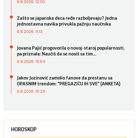
6.8.2026. 12:00
Zašto se japanska deca ređe razboljevaju? Jedna
jednostavna navika privukla pažnju naučnika
6.8.2026. 11:13
Jovana Pajić progovorila o novoj-staroj popularnosti,
pa priznala: Naučiš da se nosiš sa tim...
6.8.2026. 10:54
Jakov Jozinović zamolio fanove da prestanu sa
OPASNIM trendom: "PREGAZIĆU IH SVE" (ANKETA)
6.8.2026. 10:24
HOROSKOP