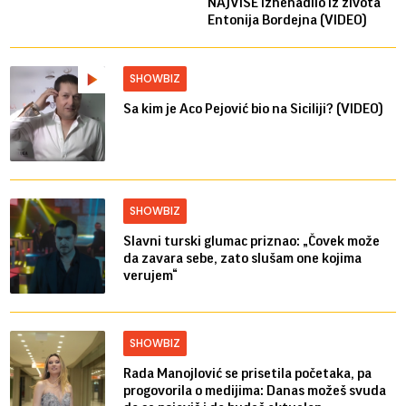
NAJVIŠE iznenadilo iz života
Entonija Bordejna (VIDEO)
SHOWBIZ
Sa kim je Aco Pejović bio na Siciliji? (VIDEO)
SHOWBIZ
Slavni turski glumac priznao: „Čovek može
da zavara sebe, zato slušam one kojima
verujem“
SHOWBIZ
Rada Manojlović se prisetila početaka, pa
progovorila o medijima: Danas možeš svuda