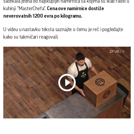
sačekala jedna od najskupljih namirnica sa kojima su ikad radili u
kuhinji "MasterChefa".
Cena ove namirnice dostiže
neverovatnih 1200 evra po kilogramu.
U videu u nastavku teksta saznajte o čemu je reč i pogledajte
kako su takmičari reagovali.
Play
Vide