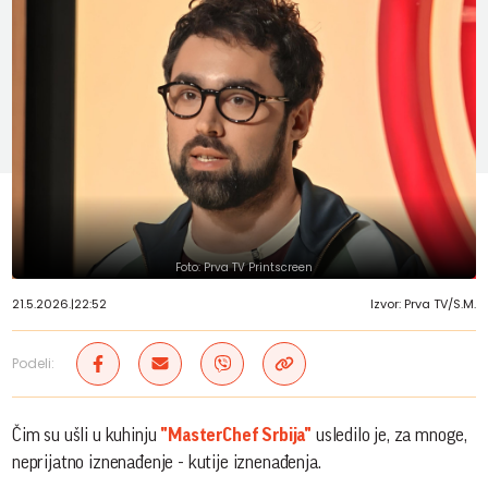
Foto: Prva TV Printscreen
21.5.2026.
|
22:52
Izvor: Prva TV/S.M.
Podeli:
Čim su ušli u kuhinju
"MasterChef Srbija"
usledilo je, za mnoge,
neprijatno iznenađenje - kutije iznenađenja.