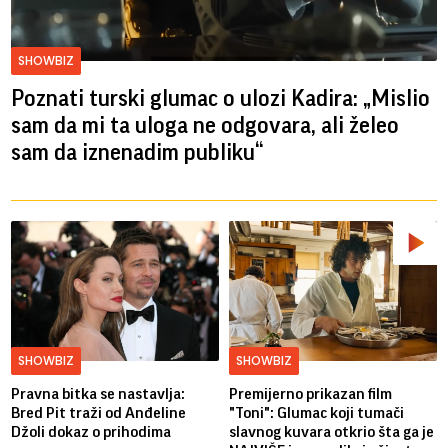
SHOWBIZ
Poznati turski glumac o ulozi Kadira: „Mislio
sam da mi ta uloga ne odgovara, ali želeo
sam da iznenadim publiku“
SHOWBIZ
SHOWBIZ
Pravna bitka se nastavlja:
Premijerno prikazan film
Bred ​​Pit traži od Anđeline
"Toni": Glumac koji tumači
Džoli dokaz o prihodima
slavnog kuvara otkrio šta ga je