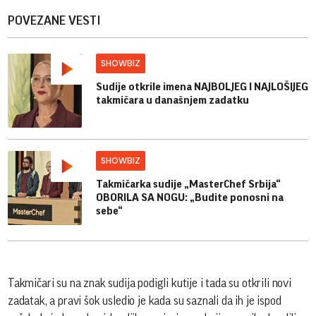
POVEZANE VESTI
SHOWBIZ
Sudije otkrile imena NAJBOLJEG I NAJLOŠIJEG
takmičara u današnjem zadatku
SHOWBIZ
Takmičarka sudije „MasterChef Srbija“
OBORILA SA NOGU: „Budite ponosni na
sebe“
Takmičari su na znak sudija podigli kutije i tada su otkrili novi
zadatak, a pravi šok usledio je kada su saznali da ih je ispod