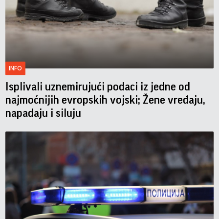
INFO
Isplivali uznemirujući podaci iz jedne od
najmoćnijih evropskih vojski; Žene vređaju,
napadaju i siluju