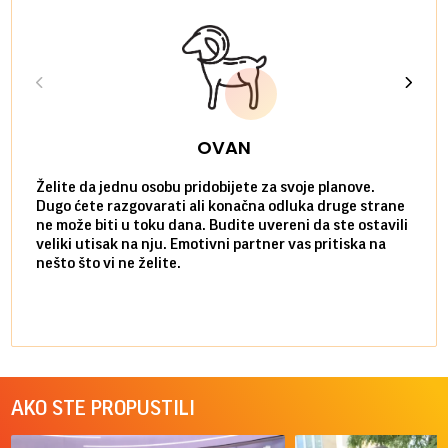
OVAN
Želite da jednu osobu pridobijete za svoje planove.
Danas
Dugo ćete razgovarati ali konačna odluka druge strane
Niste
ne može biti u toku dana. Budite uvereni da ste ostavili
povol
veliki utisak na nju. Emotivni partner vas pritiska na
a pos
nešto što vi ne želite.
više 
AKO STE PROPUSTILI