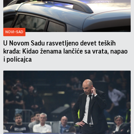
NOVI-SAD
U Novom Sadu rasvetljeno devet teških
krađa: Kidao ženama lančiće sa vrata, napao
i policajca