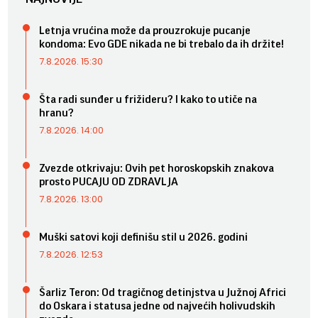
Letnja vrućina može da prouzrokuje pucanje
kondoma: Evo GDE nikada ne bi trebalo da ih držite!
7.8.2026. 15:30
Šta radi sunđer u frižideru? I kako to utiče na
hranu?
7.8.2026. 14:00
Zvezde otkrivaju: Ovih pet horoskopskih znakova
prosto PUCAJU OD ZDRAVLJA
7.8.2026. 13:00
Muški satovi koji definišu stil u 2026. godini
7.8.2026. 12:53
Šarliz Teron: Od tragičnog detinjstva u Južnoj Africi
do Oskara i statusa jedne od najvećih holivudskih