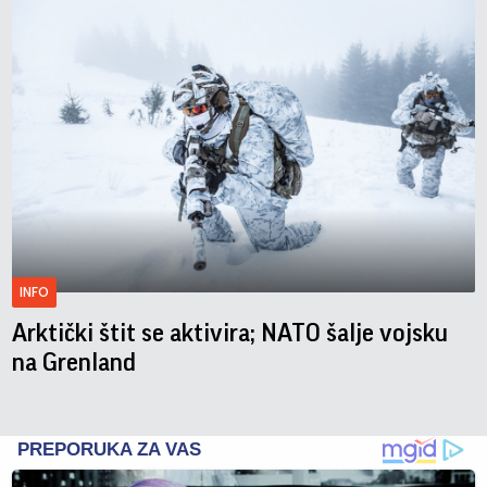
INFO
Arktički štit se aktivira; NATO šalje vojsku
na Grenland