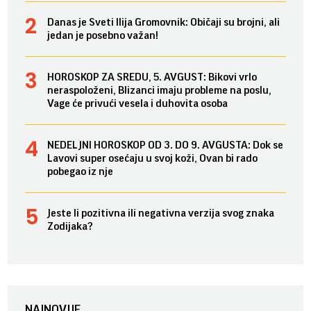
Danas je Sveti Ilija Gromovnik: Običaji su brojni, ali
jedan je posebno važan!
HOROSKOP ZA SREDU, 5. AVGUST: Bikovi vrlo
neraspoloženi, Blizanci imaju probleme na poslu,
Vage će privući vesela i duhovita osoba
NEDELJNI HOROSKOP OD 3. DO 9. AVGUSTA: Dok se
Lavovi super osećaju u svoj koži, Ovan bi rado
pobegao iz nje
Jeste li pozitivna ili negativna verzija svog znaka
Zodijaka?
NAJNOVIJE