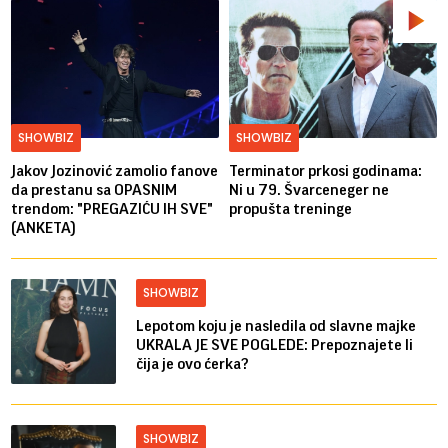
SHOWBIZ
SHOWBIZ
Jakov Jozinović zamolio fanove
Terminator prkosi godinama:
da prestanu sa OPASNIM
Ni u 79. Švarceneger ne
trendom: "PREGAZIĆU IH SVE"
propušta treninge
(ANKETA)
SHOWBIZ
Lepotom koju je nasledila od slavne majke
UKRALA JE SVE POGLEDE: Prepoznajete li
čija je ovo ćerka?
SHOWBIZ