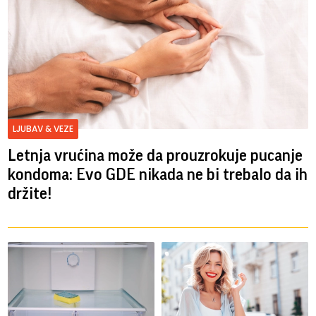
LJUBAV & VEZE
Letnja vrućina može da prouzrokuje pucanje
kondoma: Evo GDE nikada ne bi trebalo da ih
držite!