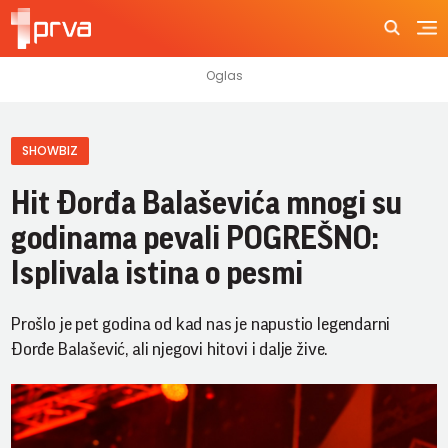
SHOWBIZ
Hit Đorđa Balaševića mnogi su
godinama pevali POGREŠNO:
Isplivala istina o pesmi
Prošlo je pet godina od kad nas je napustio legendarni
Đorđe Balašević, ali njegovi hitovi i dalje žive.