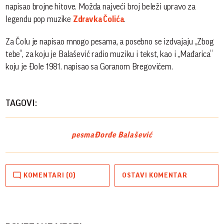
napisao brojne hitove. Možda najveći broj beleži upravo za
legendu pop muzike
Zdravka Čolića
.
Za Čolu je napisao mnogo pesama, a posebno se izdvajaju „Zbog
tebe“, za koju je Balašević radio muziku i tekst, kao i „Mađarica“
koju je Đole 1981. napisao sa Goranom Bregovićem.
TAGOVI:
pesma
Đorđe Balašević
KOMENTARI (0)
OSTAVI KOMENTAR