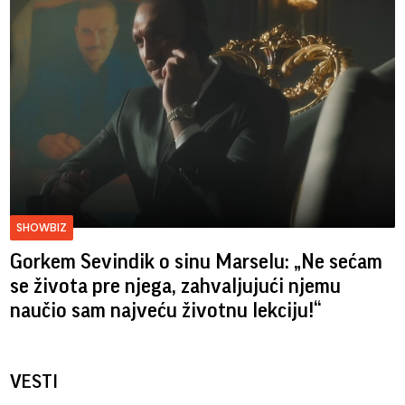
SHOWBIZ
Gorkem Sevindik o sinu Marselu: „Ne sećam
se života pre njega, zahvaljujući njemu
naučio sam najveću životnu lekciju!“
VESTI