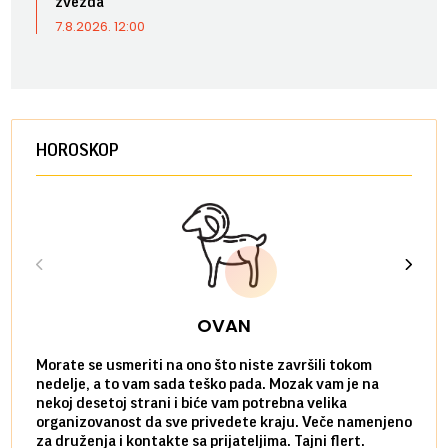
zvezda
7.8.2026. 12:00
HOROSKOP
OVAN
Morate se usmeriti na ono što niste završili tokom
Sve n
nedelje, a to vam sada teško pada. Mozak vam je na
potpu
nekoj desetoj strani i biće vam potrebna velika
stvar
organizovanost da sve privedete kraju. Veče namenjeno
tempo
za druženja i kontakte sa prijateljima. Tajni flert.
najbl