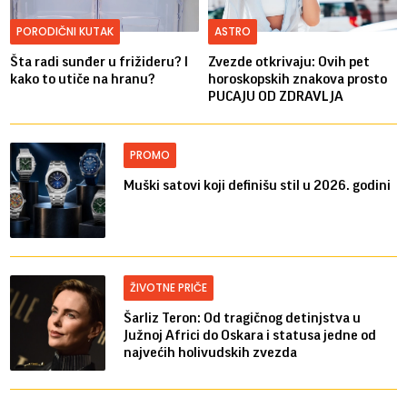
PORODIČNI KUTAK
ASTRO
Šta radi sunđer u frižideru? I
Zvezde otkrivaju: Ovih pet
kako to utiče na hranu?
horoskopskih znakova prosto
PUCAJU OD ZDRAVLJA
PROMO
Muški satovi koji definišu stil u 2026. godini
ŽIVOTNE PRIČE
Šarliz Teron: Od tragičnog detinjstva u
Južnoj Africi do Oskara i statusa jedne od
najvećih holivudskih zvezda