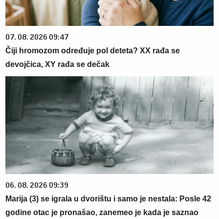
07. 08. 2026 09:47
Čiji hromozom određuje pol deteta? XX rađa se
devojčica, XY rađa se dečak
06. 08. 2026 09:39
Marija (3) se igrala u dvorištu i samo je nestala: Posle 42
godine otac je pronašao, zanemeo je kada je saznao