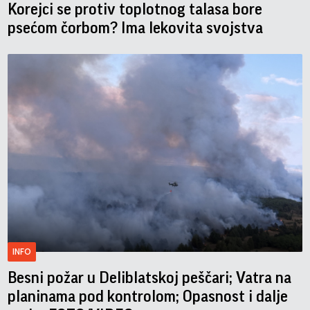
Korejci se protiv toplotnog talasa bore
psećom čorbom? Ima lekovita svojstva
INFO
Besni požar u Deliblatskoj peščari; Vatra na
planinama pod kontrolom; Opasnost i dalje