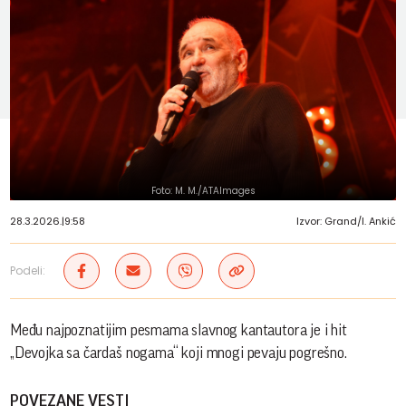
Foto: M. M./ATAImages
28.3.2026.
|
9:58
Izvor: Grand/I. Ankić
Podeli:
Među najpoznatijim pesmama slavnog kantautora je i hit
„Devojka sa čardaš nogama“ koji mnogi pevaju pogrešno.
POVEZANE VESTI