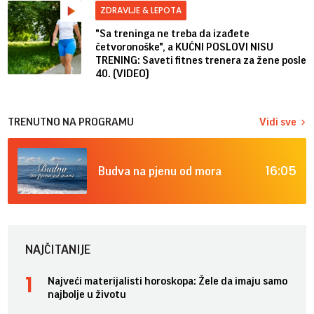
ZDRAVLJE & LEPOTA
"Sa treninga ne treba da izađete
četvoronoške", a KUĆNI POSLOVI NISU
TRENING: Saveti fitnes trenera za žene posle
40. (VIDEO)
TRENUTNO NA PROGRAMU
Vidi sve
16:05
Budva na pjenu od mora
NAJČITANIJE
Najveći materijalisti horoskopa: Žele da imaju samo
najbolje u životu