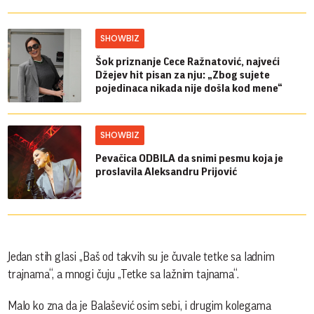
SHOWBIZ
Šok priznanje Cece Ražnatović, najveći
Džejev hit pisan za nju: „Zbog sujete
pojedinaca nikada nije došla kod mene“
SHOWBIZ
Pevačica ODBILA da snimi pesmu koja je
proslavila Aleksandru Prijović
Jedan stih glasi „Baš od takvih su je čuvale tetke sa ladnim
trajnama“, a mnogi čuju „Tetke sa lažnim tajnama“.
Malo ko zna da je Balašević osim sebi, i drugim kolegama