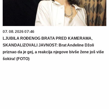
07. 08. 2026 07:46
LJUBILA ROĐENOG BRATA PRED KAMERAMA,
SKANDALIZOVALI JAVNOST: Brat Anđeline Džoli
priznao da je gej, a reakcija njegove bivše žene još više
šokira! (FOTO)