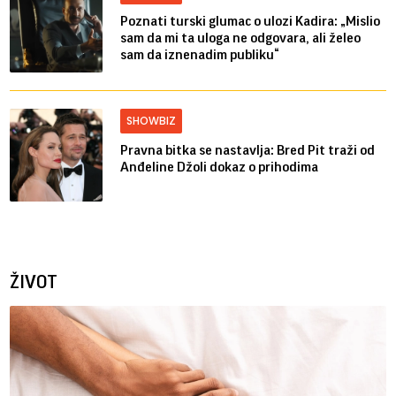
Poznati turski glumac o ulozi Kadira: „Mislio
sam da mi ta uloga ne odgovara, ali želeo
sam da iznenadim publiku“
SHOWBIZ
Pravna bitka se nastavlja: Bred ​​Pit traži od
Anđeline Džoli dokaz o prihodima
ŽIVOT