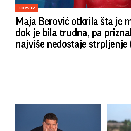
SHOWBIZ
Maja Berović otkrila šta je 
dok je bila trudna, pa prizn
najviše nedostaje strpljenje