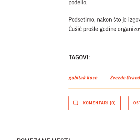
podelio.
Podsetimo, nakon što je izgo
Ćušić prošle godine organizo
TAGOVI:
gubitak kose
Zvezde Gran
KOMENTARI (0)
OS