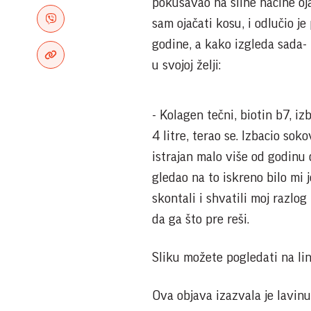
pokušavao na silne načine oj
sam ojačati kosu, i odlučio je
godine, a kako izgleda sada- 
u svojoj želji:
- Kolagen tečni, biotin b7, i
4 litre, terao se. Izbacio s
istrajan malo više od godinu 
gledao na to iskreno bilo mi 
skontali i shvatili moj razlo
da ga što pre reši.
Sliku možete pogledati na l
Ova objava izazvala je lavinu