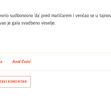
vorio sudbonosno ‘da’ pred matičarem i venčao se u tajnos
vao je gala svadbeno veselje.
da
Anid Ćušić
TAVI KOMENTAR