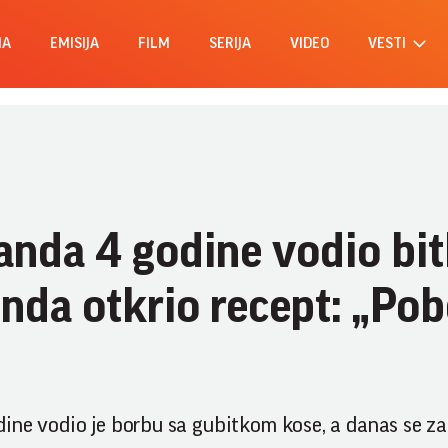
MA
EMISIJA
FILM
SERIJA
VIDEO
VESTI
nda 4 godine vodio bi
nda otkrio recept: „Po
ine vodio je borbu sa gubitkom kose, a danas se za