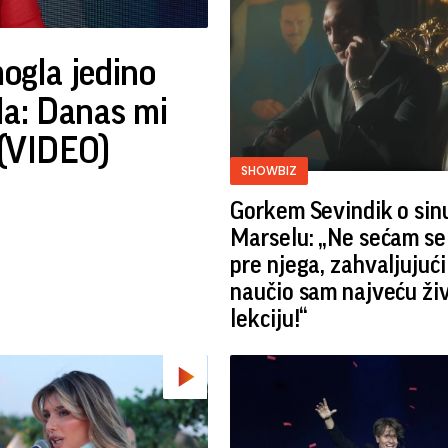
mogla jedino
ala: Danas mi
 (VIDEO)
SHOWBIZ
Gorkem Sevindik o sin
Marselu: „Ne sećam se
pre njega, zahvaljujuć
naučio sam najveću ži
lekciju!“