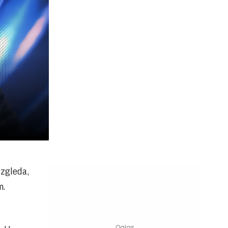
izgleda,
m.