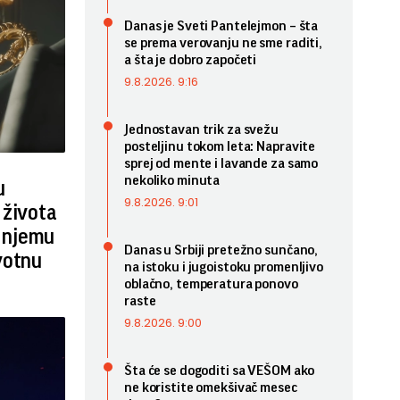
Danas je Sveti Pantelejmon – šta
se prema verovanju ne sme raditi,
a šta je dobro započeti
9.8.2026. 9:16
Jednostavan trik za svežu
posteljinu tokom leta: Napravite
sprej od mente i lavande za samo
nekoliko minuta
u
9.8.2026. 9:01
 života
i njemu
Danas u Srbiji pretežno sunčano,
votnu
na istoku i jugoistoku promenljivo
oblačno, temperatura ponovo
raste
9.8.2026. 9:00
Šta će se dogoditi sa VEŠOM ako
ne koristite omekšivač mesec