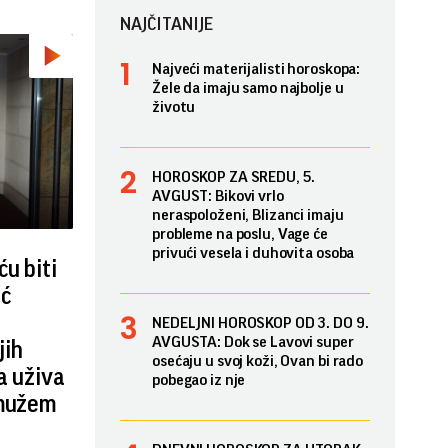
NAJČITANIJE
Najveći materijalisti horoskopa:
Žele da imaju samo najbolje u
životu
HOROSKOP ZA SREDU, 5.
AVGUST: Bikovi vrlo
neraspoloženi, Blizanci imaju
probleme na poslu, Vage će
privući vesela i duhovita osoba
u biti
ić
NEDELJNI HOROSKOP OD 3. DO 9.
AVGUSTA: Dok se Lavovi super
jih
osećaju u svoj koži, Ovan bi rado
a uživa
pobegao iz nje
 mužem