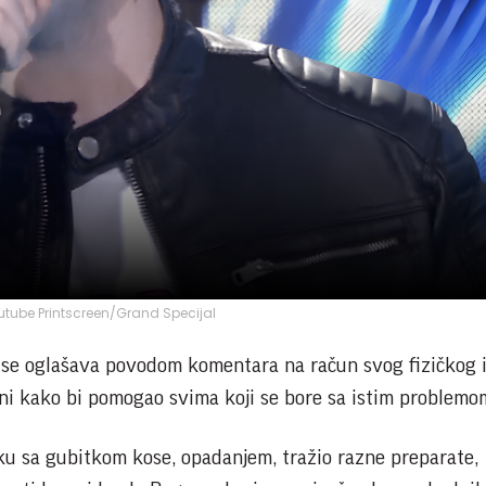
utube Printscreen/Grand Specijal
a se oglašava povodom komentara na račun svog fizičkog 
ini kako bi pomogao svima koji se bore sa istim problemo
tku sa gubitkom kose, opadanjem, tražio razne preparate,