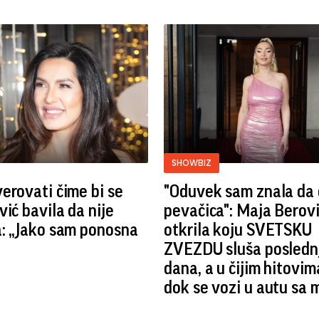
SHOWBIZ
erovati čime bi se
"Oduvek sam znala da ć
vić bavila da nije
pevačica": Maja Berov
: „Jako sam ponosna
otkrila koju SVETSKU
ZVEZDU sluša posledn
dana, a u čijim hitovim
dok se vozi u autu sa