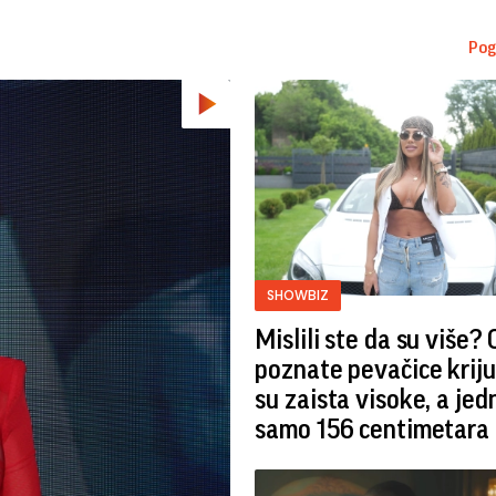
Pog
SHOWBIZ
Mislili ste da su više?
poznate pevačice kriju
su zaista visoke, a jed
samo 156 centimetara