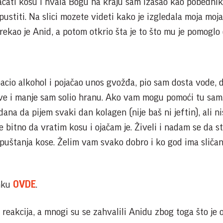
acati kosu i hvala Bogu na kraju sam izašao kao pobedni
 pustiti. Na slici mozete videti kako je izgledala moja moj
rekao je Anid, a potom otkrio šta je to što mu je pomoglo
zbacio alkohol i pojačao unos gvožđa, pio sam dosta vode,
okove i manje sam solio hranu. Ako vam mogu pomoći tu sam
dana da pijem svaki dan kolagen (nije baš ni jeftin), ali n
je bitno da vratim kosu i ojačam je. Živeli i nadam se da s
g puštanja kose. Želim vam svako dobro i ko god ima sliča
inku
OVDE
.
 reakcija, a mnogi su se zahvalili Anidu zbog toga što je 