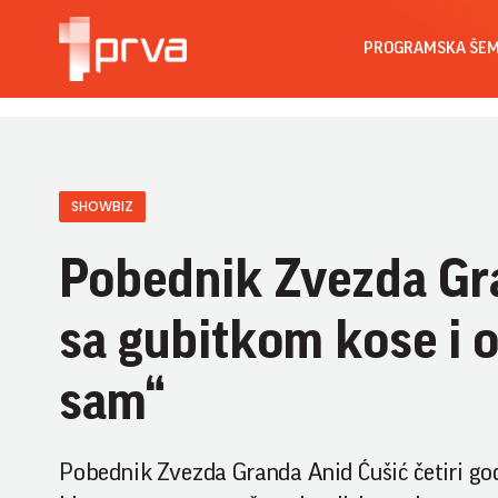
PROGRAMSKA ŠE
SHOWBIZ
Pobednik Zvezda Gra
sa gubitkom kose i o
sam“
Pobednik Zvezda Granda Anid Ćušić četiri god