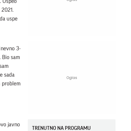
k. Uspeo
a 2021.
 da uspe
 dnevno 3-
. Bio sam
isam
te sada
n problem
ovo javno
TRENUTNO NA PROGRAMU