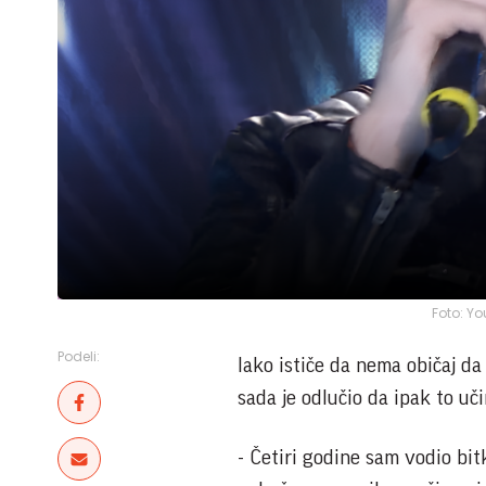
Foto: Yo
Podeli:
Iako ističe da nema običaj d
sada je odlučio da ipak to uč
- Četiri godine sam vodio bi