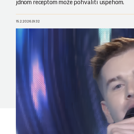
jdnom receptom može pohvaliti uspehom.
15.2.2026.
|
9:32