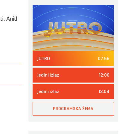
ti, Anid
07:55
JUTRO
12:00
Jedini izlaz
13:04
Jedini izlaz
PROGRAMSKA ŠEMA