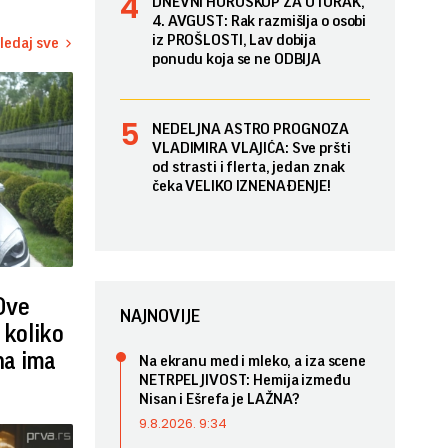
DNEVNI HOROSKOP ZA UTORAK,
4. AVGUST: Rak razmišlja o osobi
iz PROŠLOSTI, Lav dobija
ledaj sve
ponudu koja se ne ODBIJA
NEDELJNA ASTRO PROGNOZA
VLADIMIRA VLAJIĆA: Sve pršti
od strasti i flerta, jedan znak
čeka VELIKO IZNENAĐENJE!
 Ove
NAJNOVIJE
 koliko
na ima
Na ekranu med i mleko, a iza scene
NETRPELJIVOST: Hemija između
Nisan i Ešrefa je LAŽNA?
9.8.2026. 9:34