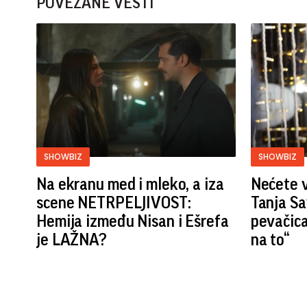
POVEZANE VESTI
SHOWBIZ
SHOWBIZ
Na ekranu med i mleko, a iza
Nećete v
scene NETRPELJIVOST:
Tanja Sa
Hemija između Nisan i Ešrefa
pevačica
je LAŽNA?
na to“