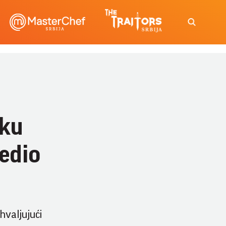
tku
bedio
hvaljujući