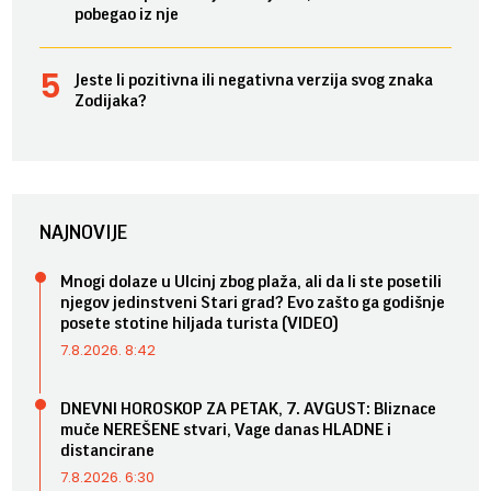
pobegao iz nje
Jeste li pozitivna ili negativna verzija svog znaka
Zodijaka?
NAJNOVIJE
Mnogi dolaze u Ulcinj zbog plaža, ali da li ste posetili
njegov jedinstveni Stari grad? Evo zašto ga godišnje
posete stotine hiljada turista (VIDEO)
7.8.2026. 8:42
DNEVNI HOROSKOP ZA PETAK, 7. AVGUST: Bliznace
muče NEREŠENE stvari, Vage danas HLADNE i
distancirane
7.8.2026. 6:30