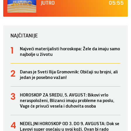
05:55
JUTRO
NAJČITANIJE
Najveći materijalisti horoskopa: Žele da imaju samo
najbolje u životu
Danas je Sveti Ilija Gromovnik: Običaji su brojni, ali
jedan je posebno važan!
HOROSKOP ZA SREDU, 5. AVGUST: Bikovi vrlo
neraspoloženi, Blizanci imaju probleme na poslu,
Vage će privući vesela i duhovita osoba
NEDELJNI HOROSKOP OD 3. DO 9. AVGUSTA: Dok se
Lavovi super osećaju u svoj koži, Ovan bi rado