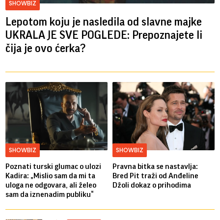
SHOWBIZ
Lepotom koju je nasledila od slavne majke
UKRALA JE SVE POGLEDE: Prepoznajete li
čija je ovo ćerka?
SHOWBIZ
SHOWBIZ
Poznati turski glumac o ulozi
Pravna bitka se nastavlja:
Kadira: „Mislio sam da mi ta
Bred ​​Pit traži od Anđeline
uloga ne odgovara, ali želeo
Džoli dokaz o prihodima
sam da iznenadim publiku“