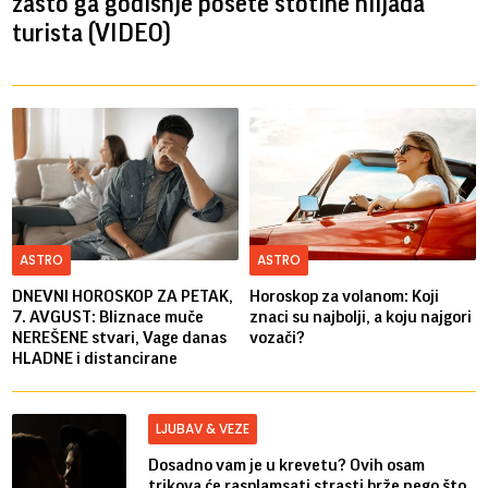
zašto ga godišnje posete stotine hiljada
turista (VIDEO)
ASTRO
ASTRO
DNEVNI HOROSKOP ZA PETAK,
Horoskop za volanom: Koji
7. AVGUST: Bliznace muče
znaci su najbolji, a koju najgori
NEREŠENE stvari, Vage danas
vozači?
HLADNE i distancirane
LJUBAV & VEZE
Dosadno vam je u krevetu? Ovih osam
trikova će rasplamsati strasti brže nego što