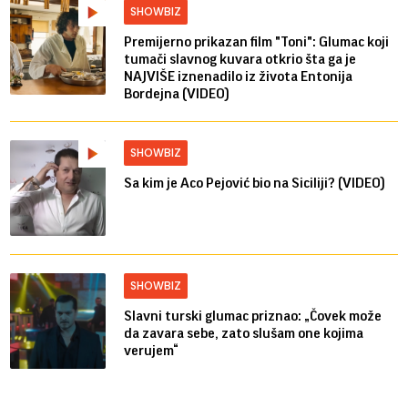
SHOWBIZ
Premijerno prikazan film "Toni": Glumac koji
tumači slavnog kuvara otkrio šta ga je
NAJVIŠE iznenadilo iz života Entonija
Bordejna (VIDEO)
SHOWBIZ
Sa kim je Aco Pejović bio na Siciliji? (VIDEO)
SHOWBIZ
Slavni turski glumac priznao: „Čovek može
da zavara sebe, zato slušam one kojima
verujem“