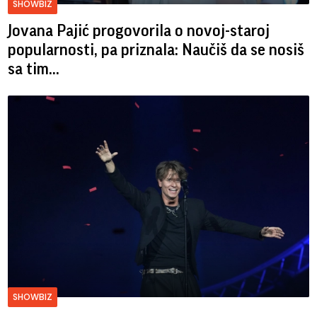
SHOWBIZ
Jovana Pajić progovorila o novoj-staroj
popularnosti, pa priznala: Naučiš da se nosiš
sa tim...
SHOWBIZ