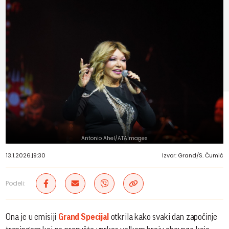
Antonio Ahel/ATAImages
13.1.2026.
|
9:30
Izvor: Grand/S. Čumić
Podeli:
Ona je u emisiji
Grand Specijal
otkrila kako svaki dan započinje