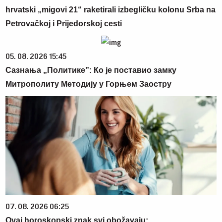
hrvatski „migovi 21“ raketirali izbegličku kolonu Srba na
Petrovačkoj i Prijedorskoj cesti
05. 08. 2026 15:45
Сазнања „Политике”: Ко је поставио замку
Митрополиту Методију у Горњем Заостру
07. 08. 2026 06:25
Ovaj horoskopski znak svi obožavaju: