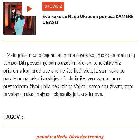
SHOWBIZ
Evo kako se Neda Ukraden ponaša KAMERE
UGASE!
- Malo jeste neuobičajeno, ali nema čovek koji može da prati moj
tempo. Biti pevač nije samo uzeti mikrofon, to je čitav niz
priprema koji prethode onome što ljudi vide. Ja sam neko po
paralelno na nekoliko slojeva funkciiniše, verovatno sam u
prethodnom životu bila neki zidar. Volim i sama da uživam, zato
ja volan u ruke i hajmo - objasnila je Ukradenova.
TAGOVI:
pevačica
Neda Ukraden
trening