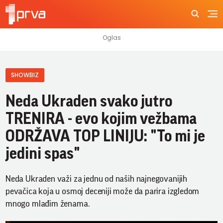
SHOWBIZ
Neda Ukraden svako jutro
TRENIRA - evo kojim vežbama
ODRŽAVA TOP LINIJU: "To mi je
jedini spas"
Neda Ukraden važi za jednu od naših najnegovanijih
pevačica koja u osmoj deceniji može da parira izgledom
mnogo mlađim ženama.