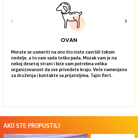
OVAN
Morate se usmeriti na ono što niste završili tokom
Sve n
nedelje, a to vam sada teško pada. Mozak vam je na
potpu
nekoj desetoj strani i biće vam potrebna velika
stvar
organizovanost da sve privedete kraju. Veče namenjeno
tempo
za druženja i kontakte sa prijateljima. Tajni flert.
najbl
AKO STE PROPUSTILI