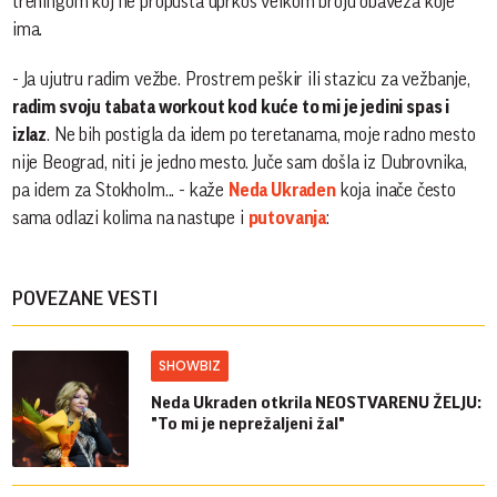
treningom koj ne propušta uprkos velkom broju obaveza koje
ima.
- Ja ujutru radim vežbe. Prostrem peškir ili stazicu za vežbanje,
radim svoju tabata workout kod kuće to mi je jedini spas i
izlaz
. Ne bih postigla da idem po teretanama, moje radno mesto
nije Beograd, niti je jedno mesto. Juče sam došla iz Dubrovnika,
pa idem za Stokholm... - kaže
Neda Ukraden
koja inače često
sama odlazi kolima na nastupe i
putovanja
:
POVEZANE VESTI
SHOWBIZ
Neda Ukraden otkrila NEOSTVARENU ŽELJU:
"To mi je neprežaljeni žal"