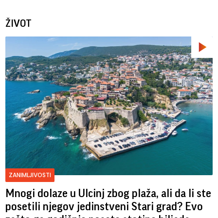
ŽIVOT
ZANIMLJIVOSTI
Mnogi dolaze u Ulcinj zbog plaža, ali da li ste
posetili njegov jedinstveni Stari grad? Evo