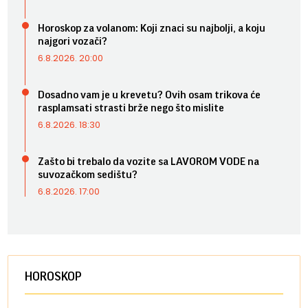
Horoskop za volanom: Koji znaci su najbolji, a koju
najgori vozači?
6.8.2026. 20:00
Dosadno vam je u krevetu? Ovih osam trikova će
rasplamsati strasti brže nego što mislite
6.8.2026. 18:30
Zašto bi trebalo da vozite sa LAVOROM VODE na
suvozačkom sedištu?
6.8.2026. 17:00
HOROSKOP