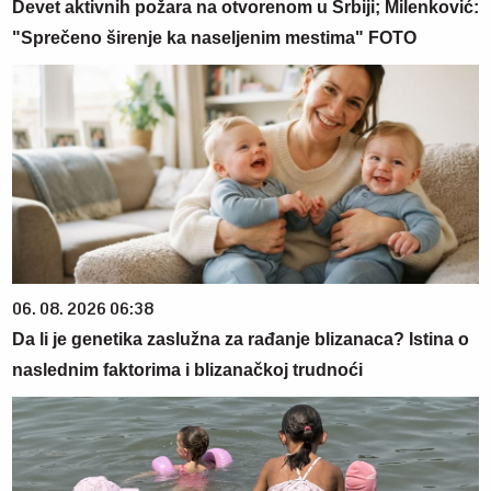
Devet aktivnih požara na otvorenom u Srbiji; Milenković:
"Sprečeno širenje ka naseljenim mestima" FOTO
06. 08. 2026 06:38
Da li je genetika zaslužna za rađanje blizanaca? Istina o
naslednim faktorima i blizanačkoj trudnoći