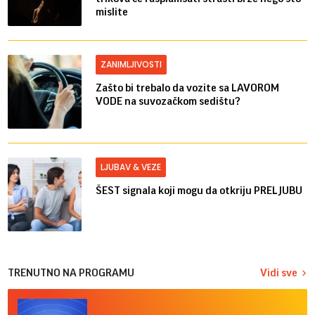
mislite
ZANIMLJIVOSTI
Zašto bi trebalo da vozite sa LAVOROM
VODE na suvozačkom sedištu?
LJUBAV & VEZE
ŠEST signala koji mogu da otkriju PRELJUBU
TRENUTNO NA PROGRAMU
Vidi sve