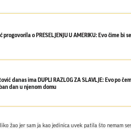
ić progovorila o PRESELJENJU U AMERIKU: Evo čime bi s
tović danas ima DUPLI RAZLOG ZA SLAVLJE: Evo po čem
eban dan u njenom domu
 toliko žao jer sam ja kao jedinica uvek patila što nemam ses