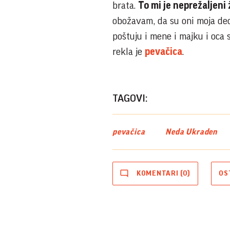
brata.
To mi je neprežaljeni 
obožavam, da su oni moja deca
poštuju i mene i majku i oca
rekla je
pevačica
.
TAGOVI:
pevačica
Neda Ukraden
KOMENTARI (0)
OS