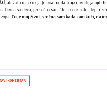
žal
, ali zato mi je moja Jelena rodila troje divnih, ja njih to
. Divna su deca, presećna sam što su normalni, lepi i zdr
 svoga.
To je moj život, srećna sam kada sam kući, da i
TAVI KOMENTAR