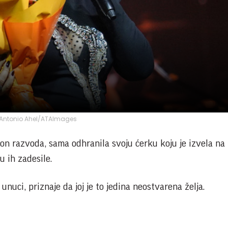
Antonio Ahel/ATAImages
on razvoda, sama odhranila svoju ćerku koju je izvela na
 ih zadesile.
unuci, priznaje da joj je to jedina neostvarena želja.