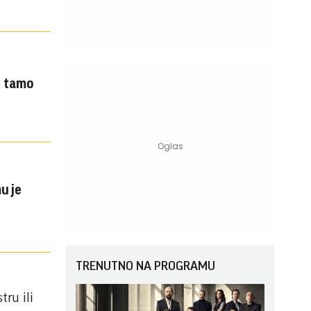
e tamo
u je
TRENUTNO NA PROGRAMU
tru ili