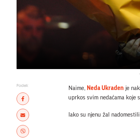
Podeli:
Naime,
Neda Ukraden
je nak
uprkos svim nedaćama koje su
Iako su njenu žal nadomestili 