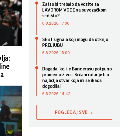
Zašto bi trebalo da vozite sa
LAVOROM VODE na suvozačkom
sedištu?
6.8.2026. 17:00
ŠEST signala koji mogu da otkriju
PRELJUBU
6.8.2026. 16:00
lja:
line
Događaj koji je Banderasu potpuno
ma
promenio život: Srčani udar je bio
najbolja stvar koja mi se ikada
dogodila!
6.8.2026. 14:42
POGLEDAJ SVE