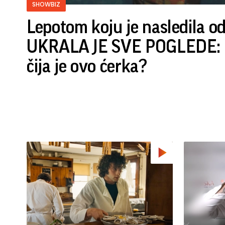
SHOWBIZ
Lepotom koju je nasledila o
UKRALA JE SVE POGLEDE: P
čija je ovo ćerka?