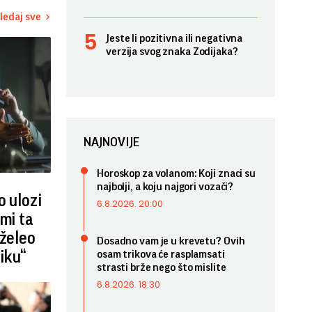
ledaj sve
Jeste li pozitivna ili negativna
verzija svog znaka Zodijaka?
NAJNOVIJE
Horoskop za volanom: Koji znaci su
najbolji, a koju najgori vozači?
o ulozi
6.8.2026. 20:00
 mi ta
 želeo
Dosadno vam je u krevetu? Ovih
iku“
osam trikova će rasplamsati
strasti brže nego što mislite
6.8.2026. 18:30