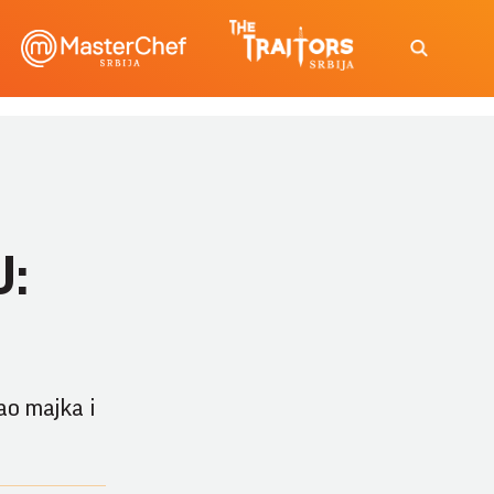
U:
kao majka i