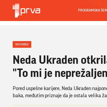
PROGRAMSKA ŠE
SHOWBIZ
Neda Ukraden otkr
"To mi je neprežaljen
Pored uspešne karijere, Neda Ukraden najponos
baka, međutim priznaje da je ostala velika ža