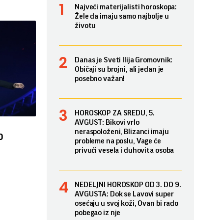
Najveći materijalisti horoskopa:
Žele da imaju samo najbolje u
životu
Danas je Sveti Ilija Gromovnik:
Običaji su brojni, ali jedan je
posebno važan!
HOROSKOP ZA SREDU, 5.
AVGUST: Bikovi vrlo
neraspoloženi, Blizanci imaju
o
probleme na poslu, Vage će
privući vesela i duhovita osoba
NEDELJNI HOROSKOP OD 3. DO 9.
AVGUSTA: Dok se Lavovi super
osećaju u svoj koži, Ovan bi rado
pobegao iz nje