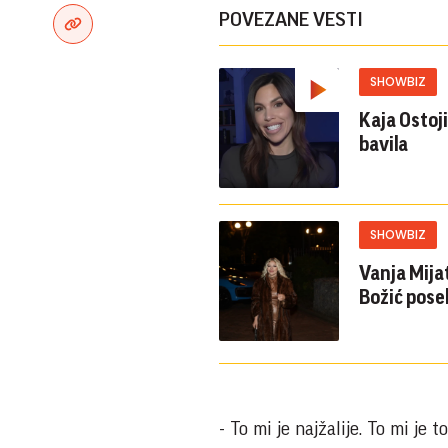
POVEZANE VESTI
SHOWBIZ
Kaja Ostoj
bavila
SHOWBIZ
Vanja Mija
Božić pos
- To mi je najžalije. To mi je