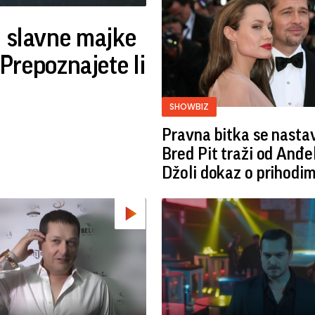
d slavne majke
repoznajete li
SHOWBIZ
Pravna bitka se nastav
Bred ​​Pit traži od Anđe
Džoli dokaz o prihodi