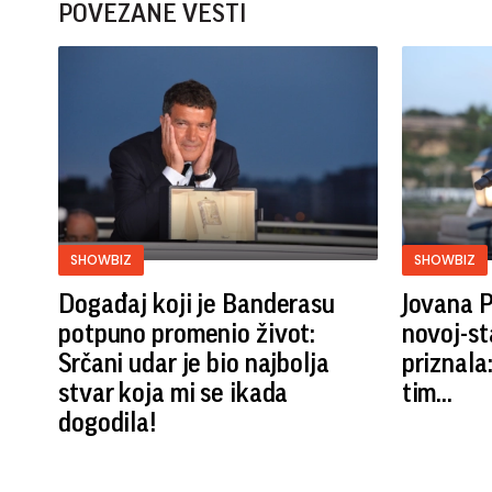
POVEZANE VESTI
SHOWBIZ
SHOWBIZ
Događaj koji je Banderasu
Jovana P
potpuno promenio život:
novoj-st
Srčani udar je bio najbolja
priznala
stvar koja mi se ikada
tim...
dogodila!