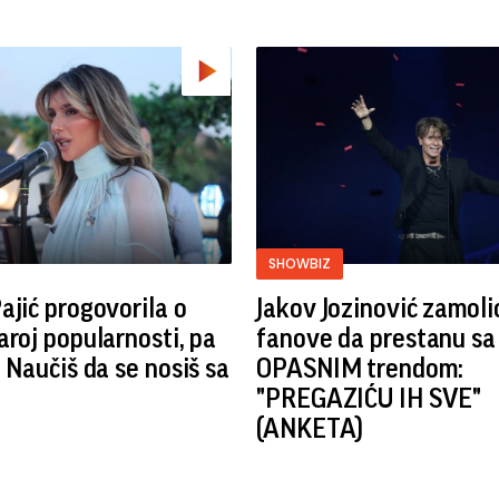
SHOWBIZ
ajić progovorila o
Jakov Jozinović zamoli
aroj popularnosti, pa
fanove da prestanu sa
: Naučiš da se nosiš sa
OPASNIM trendom:
"PREGAZIĆU IH SVE"
(ANKETA)