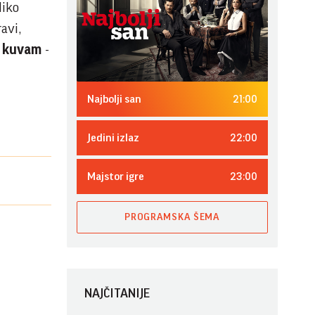
liko
avi,
m kuvam
-
21:00
Najbolji san
22:00
Jedini izlaz
23:00
Majstor igre
PROGRAMSKA ŠEMA
NAJČITANIJE