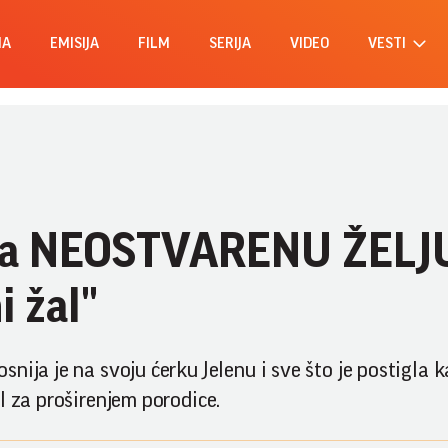
MA
EMISIJA
FILM
SERIJA
VIDEO
VESTI
ila NEOSTVARENU ŽELJ
i žal"
nija je na svoju ćerku Jelenu i sve što je postigla 
l za proširenjem porodice.