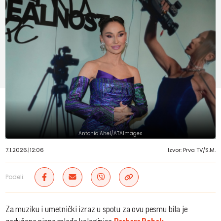
Antonio Ahel/ATAImages
7.1.2026.
|
12:06
Izvor: Prva TV/S.M.
Podeli:
Za muziku i umetnički izraz u spotu za ovu pesmu bila je