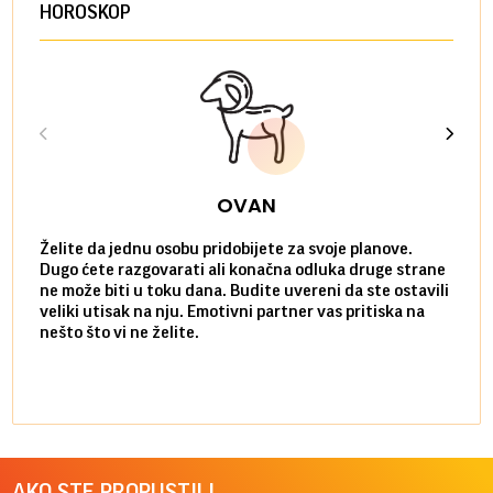
HOROSKOP
OVAN
Želite da jednu osobu pridobijete za svoje planove.
Danas
Dugo ćete razgovarati ali konačna odluka druge strane
Niste
ne može biti u toku dana. Budite uvereni da ste ostavili
povol
veliki utisak na nju. Emotivni partner vas pritiska na
a pos
nešto što vi ne želite.
više 
AKO STE PROPUSTILI