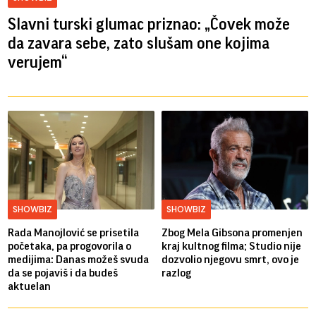
Slavni turski glumac priznao: „Čovek može
da zavara sebe, zato slušam one kojima
verujem“
SHOWBIZ
SHOWBIZ
Rada Manojlović se prisetila
Zbog Mela Gibsona promenjen
početaka, pa progovorila o
kraj kultnog filma; Studio nije
medijima: Danas možeš svuda
dozvolio njegovu smrt, ovo je
da se pojaviš i da budeš
razlog
aktuelan