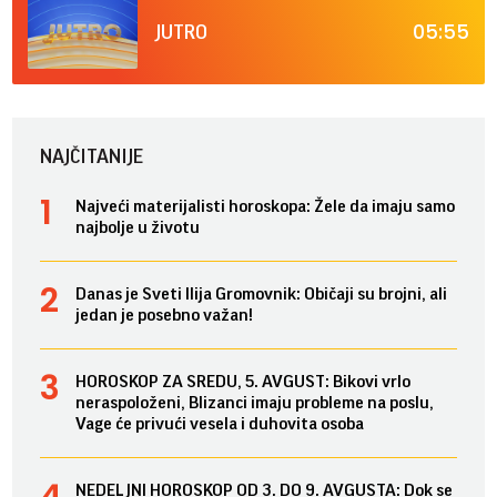
05:55
JUTRO
NAJČITANIJE
Najveći materijalisti horoskopa: Žele da imaju samo
najbolje u životu
Danas je Sveti Ilija Gromovnik: Običaji su brojni, ali
jedan je posebno važan!
HOROSKOP ZA SREDU, 5. AVGUST: Bikovi vrlo
neraspoloženi, Blizanci imaju probleme na poslu,
Vage će privući vesela i duhovita osoba
NEDELJNI HOROSKOP OD 3. DO 9. AVGUSTA: Dok se