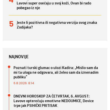
Lavovi super osećaju u svoj koži, Ovan bi rado
pobegao iz nje
Jeste li pozitivna ili negativna verzija svog znaka
Zodijaka?
NAJNOVIJE
Poznati turski glumac o ulozi Kadira: „Mislio sam da
mi ta uloga ne odgovara, ali želeo sam da iznenadim
publiku“
6.8.2026. 8:14
DNEVNI HOROSKOP ZA ČETVRTAK, 6. AVGUST:
Lavove opterećuju emotivne NEDOUMICE, Device
trpe jak PSIHIČKI PRITISAK