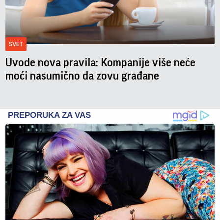
SVET
Uvode nova pravila: Kompanije više neće
moći nasumično da zovu građane