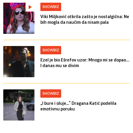
SHOWBIZ
Viki Miljković otkrila zašto je nostalgična: Ne
bih mogla da naučim da nisam pala
SHOWBIZ
Ezel je bio Ešrefov uzor: Mnogo mi se dopao...
I danas mu se divim
SHOWBIZ
„I bure i oluje…“ Dragana Katić podelila
emotivnu poruku