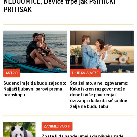
NEDOUMICE, Device trpe jak PSIHIČKI
PRITISAK
ASTRO
LJUBAV & VEZE
Suđeno im je da budu zajedno:
Šta želimo, a ne izgovaramo:
Najjači ljubavni parovi prema
Kako iskren razgovor može
horoskopu
doneti više poverenja i
uživanja i kako da se*sualne
želje ne budu tabu
ZANIMLJIVOSTI
Znate li da pande umeju da plivaju, rade