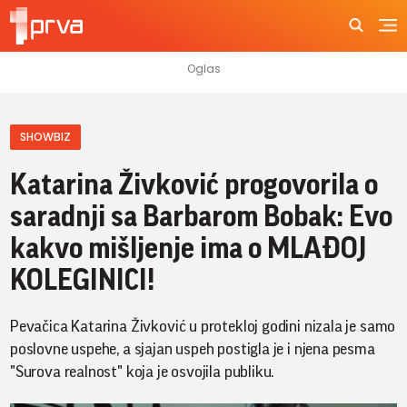
SHOWBIZ
Katarina Živković progovorila o
saradnji sa Barbarom Bobak: Evo
kakvo mišljenje ima o MLAĐOJ
KOLEGINICI!
Pevačica Katarina Živković u protekloj godini nizala je samo
poslovne uspehe, a sjajan uspeh postigla je i njena pesma
"Surova realnost" koja je osvojila publiku.