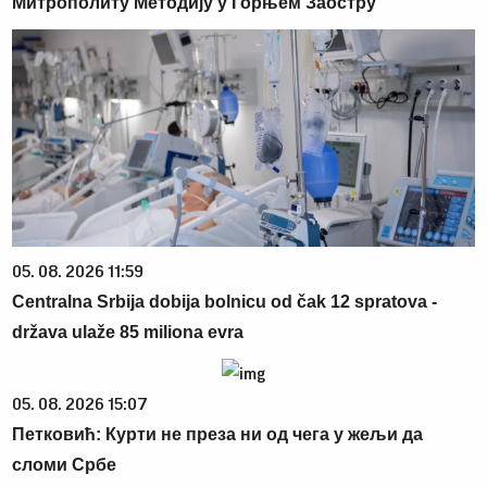
Митрополиту Методију у Горњем Заостру
05. 08. 2026 11:59
Centralna Srbija dobija bolnicu od čak 12 spratova -
država ulaže 85 miliona evra
05. 08. 2026 15:07
Петковић: Курти не преза ни од чега у жељи да
сломи Србе