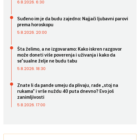
6.8.2026. 6:30
Suđeno im je da budu zajedno: Najjači ljubavni parovi
prema horoskopu
5.8.2026. 20:00
Šta želimo, a ne izgovaramo: Kako iskren razgovor
može doneti više poverenja i uživanja i kako da
se*sualne želje ne budu tabu
5.8.2026. 18:30
Znate li da pande umeju da plivaju, rade „stoj na
rukama” i vrše nuždu 40 puta dnevno? Evo još
zanimljivosti
5.8.2026. 17:00