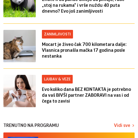
„stoj na rukama” i vrše nuždu 40 puta
dnevno? Evo još zanimljivosti
ZANIMLJIVOSTI
Mocart je živeo čak 700 kilometara dalje:
Vlasnica pronašla mačka 17 godina posle
nestanka
LJUBAV & VEZE
Evo koliko dana BEZ KONTAKTA je potrebno
da vaš BIVŠI partner ZABORAVI na vas i od
čega to zavisi
TRENUTNO NA PROGRAMU
Vidi sve