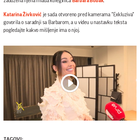
zadužena njena mlađa koleginica
Barbara Bobak
.
Katarina Živković
je sada otvoreno pred kamerama "Exkluziva"
govorila o saradnji sa Barbarom, a u videu u nastavku teksta
pogledajte kakvo mišljenje ima o njoj.
Play
Vide
TAGOVI: