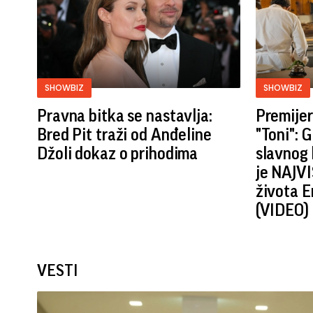
SHOWBIZ
SHOWBIZ
Pravna bitka se nastavlja:
Premijer
Bred ​​Pit traži od Anđeline
"Toni": 
Džoli dokaz o prihodima
slavnog 
je NAJVI
života E
(VIDEO)
VESTI