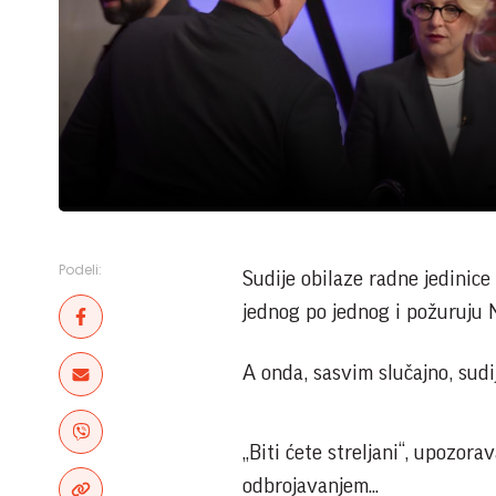
Podeli:
Sudije obilaze radne jedinice
jednog po jednog i požuruju N
A onda, sasvim slučajno, sudi
„Biti ćete streljani“, upozor
odbrojavanjem...