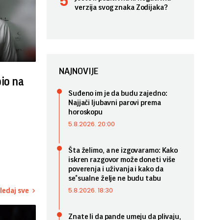
verzija svog znaka Zodijaka?
NAJNOVIJE
bio na
Suđeno im je da budu zajedno:
Najjači ljubavni parovi prema
horoskopu
5.8.2026. 20:00
Šta želimo, a ne izgovaramo: Kako
iskren razgovor može doneti više
poverenja i uživanja i kako da
se*sualne želje ne budu tabu
5.8.2026. 18:30
ledaj sve
Znate li da pande umeju da plivaju,