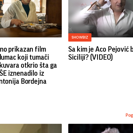
SHOWBIZ
no prikazan film
Sa kim je Aco Pejović 
Glumac koji tumači
Siciliji? (VIDEO)
kuvara otkrio šta ga
ŠE iznenadilo iz
ntonija Bordejna
Pog