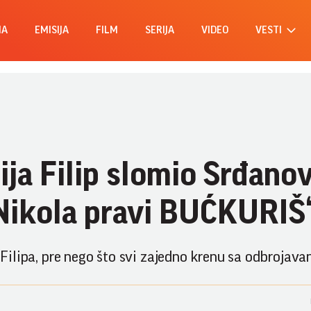
MA
EMISIJA
FILM
SERIJA
VIDEO
VESTI
ja Filip slomio Srđano
Nikola pravi BUĆKURIŠ“.
 Filipa, pre nego što svi zajedno krenu sa odbrojavan