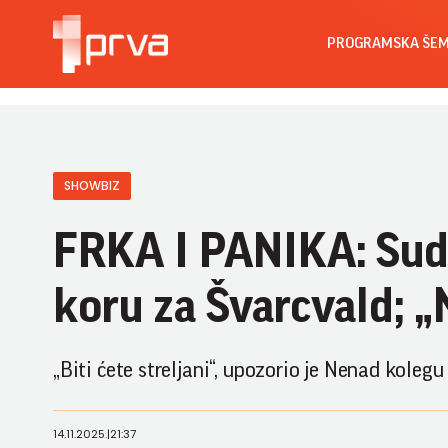
PROGRAMSKA ŠE
SHOWBIZ
FRKA I PANIKA: Sudi
koru za Švarcvald; „
„Biti ćete streljani“, upozorio je Nenad kolegu
14.11.2025.
|
21:37