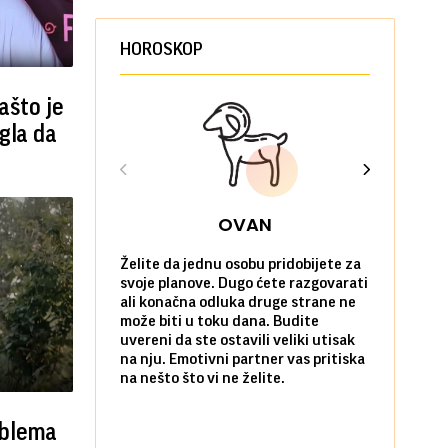
HOROSKOP
zašto je
gla da
OVAN
Želite da jednu osobu pridobijete za
Danas možet
svoje planove. Dugo ćete razgovarati
će vas iznen
ali konačna odluka druge strane ne
da verujete
može biti u toku dana. Budite
povoljne po 
uvereni da ste ostavili veliki utisak
poradujete 
na nju. Emotivni partner vas pritiska
razočarate
na nešto što vi ne želite.
komunikacij
Flertovanje
blema