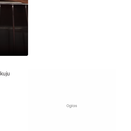
ikuju