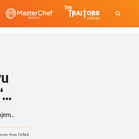
vu
..
jem...
Izvor: Prva TV/M.K.