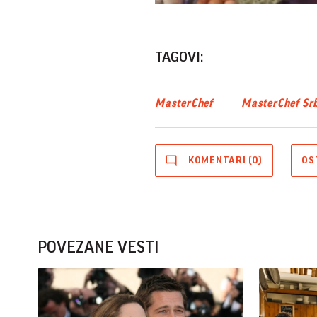
TAGOVI:
MasterChef
MasterChef Srb
KOMENTARI (0)
OS
POVEZANE VESTI