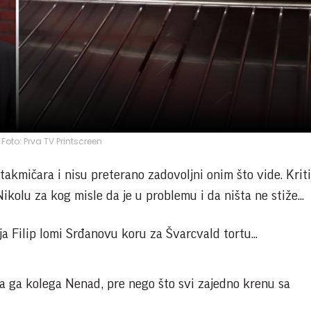
Foto: Prva TV Printscreen
 takmičara i nisu preterano zadovoljni onim što vide. Krit
ikolu za kog misle da je u problemu i da ništa ne stiže...
ja Filip lomi Srđanovu koru za Švarcvald tortu...
ava ga kolega Nenad, pre nego što svi zajedno krenu sa