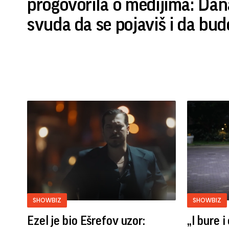
progovorila o medijima: Da
svuda da se pojaviš i da bu
SHOWBIZ
SHOWBIZ
Ezel je bio Ešrefov uzor:
„I bure 