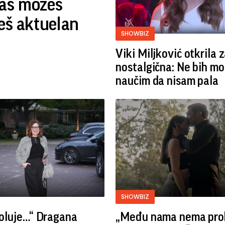
nas možeš
deš aktuelan
SHOWBIZ
Viki Miljković otkrila 
nostalgična: Ne bih mo
naučim da nisam pala
SHOWBIZ
i oluje…“ Dragana
„Među nama nema pro