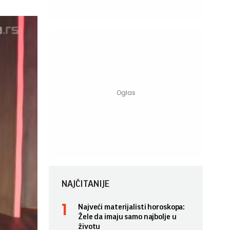
NAJČITANIJE
Najveći materijalisti horoskopa:
Žele da imaju samo najbolje u
životu