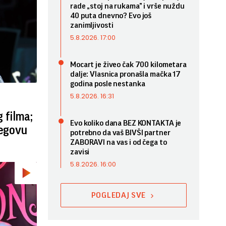
rade „stoj na rukama” i vrše nuždu
40 puta dnevno? Evo još
zanimljivosti
5.8.2026. 17:00
Mocart je živeo čak 700 kilometara
dalje: Vlasnica pronašla mačka 17
godina posle nestanka
5.8.2026. 16:31
 filma;
Evo koliko dana BEZ KONTAKTA je
jegovu
potrebno da vaš BIVŠI partner
ZABORAVI na vas i od čega to
zavisi
5.8.2026. 16:00
POGLEDAJ SVE