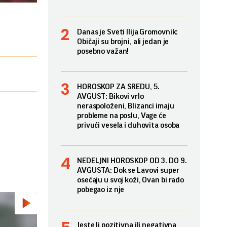
Danas je Sveti Ilija Gromovnik:
Običaji su brojni, ali jedan je
posebno važan!
HOROSKOP ZA SREDU, 5.
AVGUST: Bikovi vrlo
neraspoloženi, Blizanci imaju
probleme na poslu, Vage će
privući vesela i duhovita osoba
NEDELJNI HOROSKOP OD 3. DO 9.
AVGUSTA: Dok se Lavovi super
osećaju u svoj koži, Ovan bi rado
pobegao iz nje
Jeste li pozitivna ili negativna