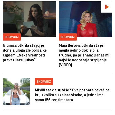
SHOWBIZ
SHOWBIZ
Glumica otkrila šta joj je
Maja Berović otkrila šta je
donela uloga zle policajke
mogla jedino dok je bila
Čigdem: „Neke vrednosti
trudna, pa priznala: Danas mi
prevazilaze ljubav“
najviše nedostaje strpljenje
(VIDEO)
SHOWBIZ
Mislili ste da su više? Ove poznate pevačice
kriju koliko su zaista visoke, a jedna ima
samo 156 centimetara