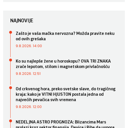
NAJNOVIJE
Zašto je vaša mačka nervozna? Možda pravite neku
od ovih grešaka
9.8.2026. 14:00
Ko su najlepše žene u horoskopu? OVA TRI ZNAKA
zrače lepotom, stilom i magnetskom privlačnošću
9.8.2026. 12:51
Od crkvenog hora, preko svetske slave, do tragičnog
kraja: kako je VITNI HJUSTON postala jedna od
najvećih pevačica svih vremena
9.8.2026. 12:00
NEDELJNA ASTRO PROGNOZA: Blizancima Mars
prolazi kroz sektor finansija, Device i Ribe da uspore,