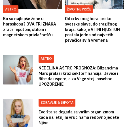
ASTRO
ŽIVOTNE PRIČE
Ko su najlepše žene u
Od crkvenog hora, preko
horoskopu? OVA TRI ZNAKA
svetske slave, do tragičnog
zrače lepotom, stilom i
kraja: kako je VITNI HJUSTON
magnetskom privlačnošću
postala jedna od najvećih
pevačica svih vremena
ASTRO
NEDELJNA ASTRO PROGNOZA: Blizancima
Mars prolazi kroz sektor finansija, Device i
Ribe da uspore, a za Vage stoji posebno
UPOZORENJE!
ZDRAVLJE & LEPOTA
Evo šta se događa sa vašim organizmom
kada na letnjim vrućinama redovno jedete
šljive