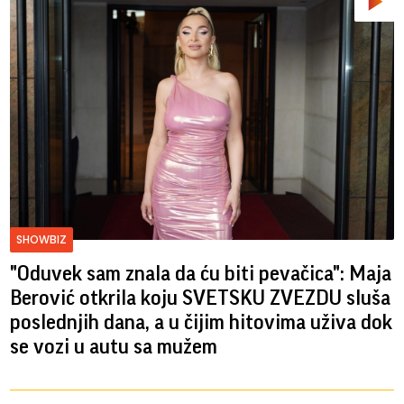
SHOWBIZ
"Oduvek sam znala da ću biti pevačica": Maja
Berović otkrila koju SVETSKU ZVEZDU sluša
poslednjih dana, a u čijim hitovima uživa dok
se vozi u autu sa mužem