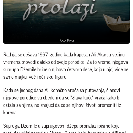
Foto: Prva
Radnja se dešava 1967. godine kada kapetan Ali Akarsu većinu
vremena provodi daleko od svoje porodice. Za to vreme, njegova
supruga Džemile brine o njihovo četvoro dece, koja u njoj vide ne
samo majku, već i očinsku figuru.
Kada se jednog dana Ali konačno vraća sa putovanja, članovi
njegove porodice su ubeđeni da se "glava kuće" vraća kako bi
ostala sa njima, ne znajući da će se njihovi životi promeniti iz
korena.
Supruga Džemile u suprugovom džepu pronalazi pismo koje