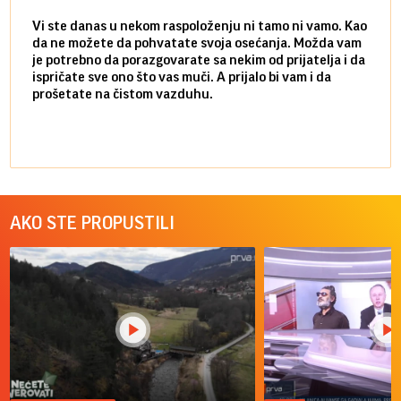
Vi ste danas u nekom raspoloženju ni tamo ni vamo. Kao
Danas
da ne možete da pohvatate svoja osećanja. Možda vam
posve
je potrebno da porazgovarate sa nekim od prijatelja i da
susre
ispričate sve ono što vas muči. A prijalo bi vam i da
volel
prošetate na čistom vazduhu.
način
AKO STE PROPUSTILI