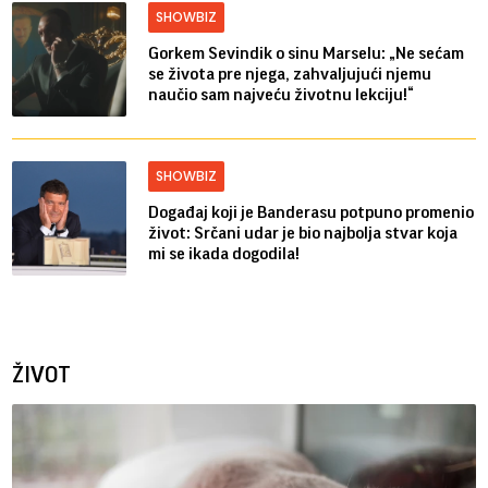
SHOWBIZ
Gorkem Sevindik o sinu Marselu: „Ne sećam
se života pre njega, zahvaljujući njemu
naučio sam najveću životnu lekciju!“
SHOWBIZ
Događaj koji je Banderasu potpuno promenio
život: Srčani udar je bio najbolja stvar koja
mi se ikada dogodila!
ŽIVOT