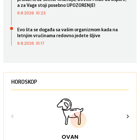
a za Vage stoji posebno UPOZORENJE!
9.8.2026. 10:23
Evo šta se događa sa vašim organizmom kada na
letnjim vrućinama redovno jedete šljive
9.8.2026. 10:17
HOROSKOP
OVAN