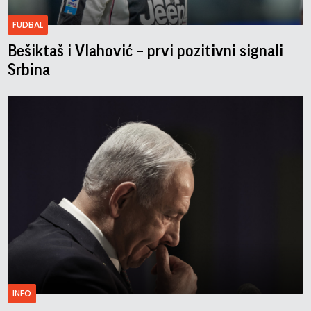
FUDBAL
Bešiktaš i Vlahović – prvi pozitivni signali
Srbina
INFO