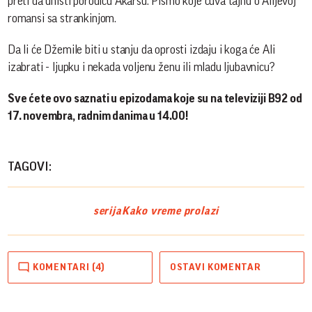
preti da uništi porodicu Akarsu. Pismo koje čuva tajnu o Alijevoj
romansi sa strankinjom.
Da li će Džemile biti u stanju da oprosti izdaju i koga će Ali
izabrati - ljupku i nekada voljenu ženu ili mladu ljubavnicu?
Sve ćete ovo saznati u epizodama koje su na televiziji B92 od
17. novembra, radnim danima u 14.00!
TAGOVI:
serija
Kako vreme prolazi
KOMENTARI (4)
OSTAVI KOMENTAR