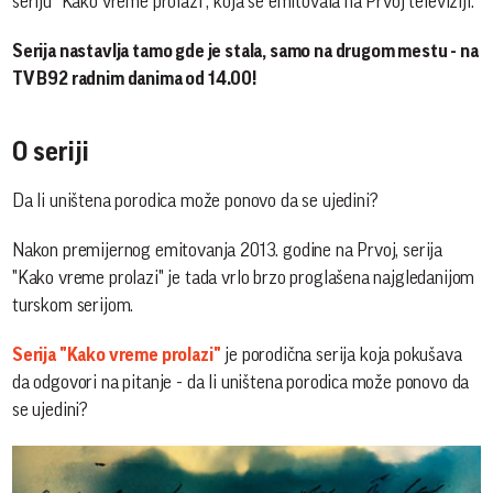
seriju "Kako vreme prolazi", koja se emitovala na Prvoj televiziji.
Serija nastavlja tamo gde je stala, samo na drugom mestu - na
TV B92 radnim danima od 14.00!
O seriji
Da li uništena porodica može ponovo da se ujedini?
Nakon premijernog emitovanja 2013. godine na Prvoj, serija
"Kako vreme prolazi" je tada vrlo brzo proglašena najgledanijom
turskom serijom.
Serija "Kako vreme prolazi"
je porodična serija koja pokušava
da odgovori na pitanje - da li uništena porodica može ponovo da
se ujedini?