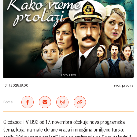
Foto: Prva
13.11.2025.
|
8:00
Izvor: prva.rs
Podeli:
Gledaoce TV B92 od 17. novembra očekuje nova programska
šema, koja na male ekrane vraća i mnogima omiljenu tursku