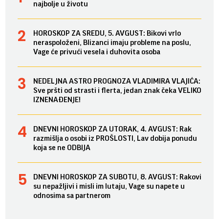
najbolje u životu
HOROSKOP ZA SREDU, 5. AVGUST: Bikovi vrlo
neraspoloženi, Blizanci imaju probleme na poslu,
Vage će privući vesela i duhovita osoba
NEDELJNA ASTRO PROGNOZA VLADIMIRA VLAJIĆA:
Sve pršti od strasti i flerta, jedan znak čeka VELIKO
IZNENAĐENJE!
DNEVNI HOROSKOP ZA UTORAK, 4. AVGUST: Rak
razmišlja o osobi iz PROŠLOSTI, Lav dobija ponudu
koja se ne ODBIJA
DNEVNI HOROSKOP ZA SUBOTU, 8. AVGUST: Rakovi
su nepažljivi i misli im lutaju, Vage su napete u
odnosima sa partnerom