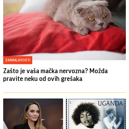
ZANIMLJIVOSTI
Zašto je vaša mačka nervozna? Možda
pravite neku od ovih grešaka