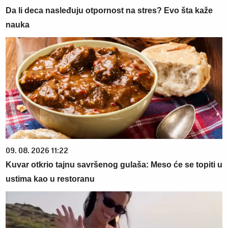
Da li deca nasleđuju otpornost na stres? Evo šta kaže
nauka
09. 08. 2026 11:22
Kuvar otkrio tajnu savršenog gulaša: Meso će se topiti u
ustima kao u restoranu