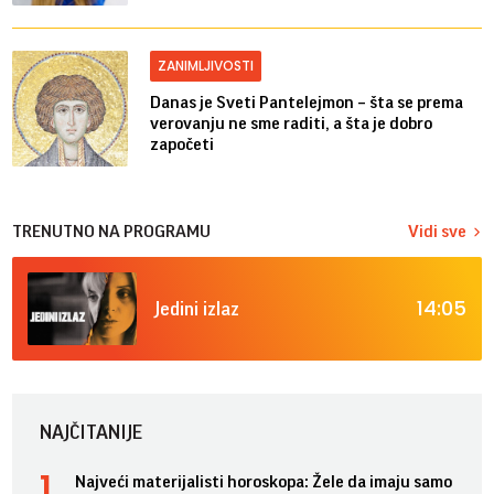
ZANIMLJIVOSTI
Danas je Sveti Pantelejmon – šta se prema
verovanju ne sme raditi, a šta je dobro
započeti
TRENUTNO NA PROGRAMU
Vidi sve
14:05
Jedini izlaz
NAJČITANIJE
Najveći materijalisti horoskopa: Žele da imaju samo