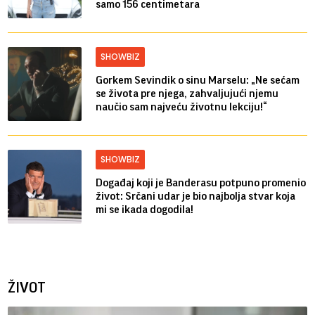
samo 156 centimetara
SHOWBIZ
Gorkem Sevindik o sinu Marselu: „Ne sećam
se života pre njega, zahvaljujući njemu
naučio sam najveću životnu lekciju!“
SHOWBIZ
Događaj koji je Banderasu potpuno promenio
život: Srčani udar je bio najbolja stvar koja
mi se ikada dogodila!
ŽIVOT