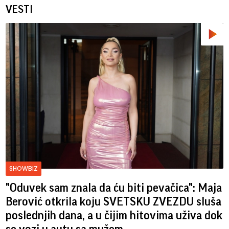
VESTI
SHOWBIZ
"Oduvek sam znala da ću biti pevačica": Maja
Berović otkrila koju SVETSKU ZVEZDU sluša
poslednjih dana, a u čijim hitovima uživa dok