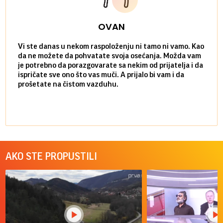
OVAN
Vi ste danas u nekom raspoloženju ni tamo ni vamo. Kao
Danas
da ne možete da pohvatate svoja osećanja. Možda vam
posve
je potrebno da porazgovarate sa nekim od prijatelja i da
susre
ispričate sve ono što vas muči. A prijalo bi vam i da
volel
prošetate na čistom vazduhu.
način
AKO STE PROPUSTILI