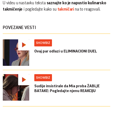
U videu u nastavku teksta
saznajte ko je napustio kulinarsko
takmičenje
i pogledajte kako su
takmičari
na to reagovali.
POVEZANE VESTI
SHOWBIZ
Ovaj par odlazi u ELIMINACIONI DUEL
SHOWBIZ
Sudije insistirale da Mia proba ŽABLJE
BATAKE: Pogledajte njenu REAKCIJU