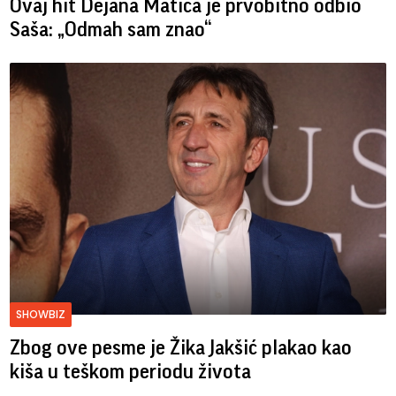
Ovaj hit Dejana Matića je prvobitno odbio
Saša: „Odmah sam znao“
SHOWBIZ
Zbog ove pesme je Žika Jakšić plakao kao
kiša u teškom periodu života