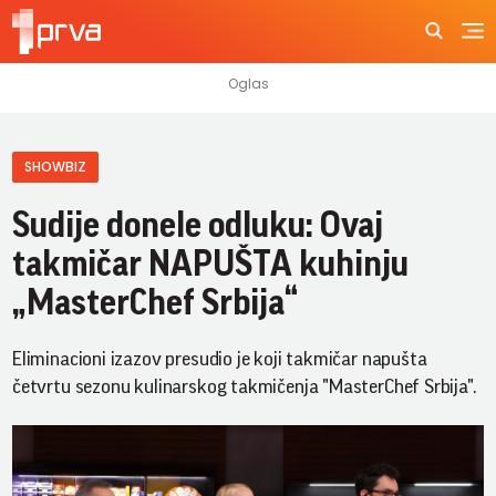
SHOWBIZ
Sudije donele odluku: Ovaj
takmičar NAPUŠTA kuhinju
„MasterChef Srbija“
Eliminacioni izazov presudio je koji takmičar napušta
četvrtu sezonu kulinarskog takmičenja "MasterChef Srbija".