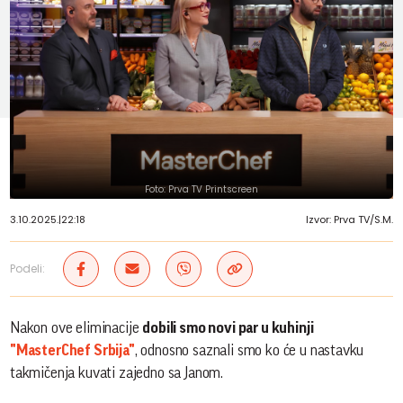
Foto: Prva TV Printscreen
3.10.2025.
|
22:18
Izvor: Prva TV/S.M.
Podeli:
Nakon ove eliminacije
dobili smo novi par u kuhinji
"MasterChef Srbija"
, odnosno saznali smo ko će u nastavku
takmičenja kuvati zajedno sa Janom.