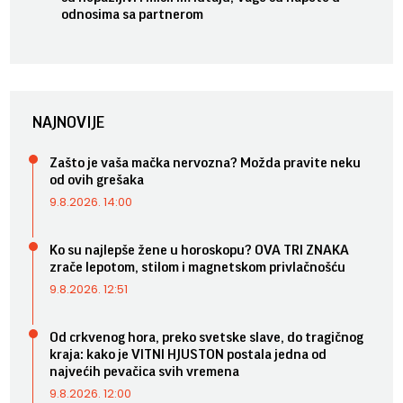
odnosima sa partnerom
NAJNOVIJE
Zašto je vaša mačka nervozna? Možda pravite neku
od ovih grešaka
9.8.2026. 14:00
Ko su najlepše žene u horoskopu? OVA TRI ZNAKA
zrače lepotom, stilom i magnetskom privlačnošću
9.8.2026. 12:51
Od crkvenog hora, preko svetske slave, do tragičnog
kraja: kako je VITNI HJUSTON postala jedna od
najvećih pevačica svih vremena
9.8.2026. 12:00