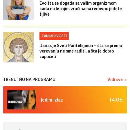
Evo šta se događa sa vašim organizmom
kada na letnjim vrućinama redovno jedete
šljive
ZANIMLJIVOSTI
Danas je Sveti Pantelejmon – šta se prema
verovanju ne sme raditi, a šta je dobro
započeti
TRENUTNO NA PROGRAMU
Vidi sve
14:05
Jedini izlaz