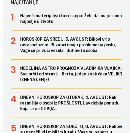
NAJČITANIJE
Najveći materijalisti horoskopa: Žele da imaju samo
najbolje u životu
HOROSKOP ZA SREDU, 5. AVGUST: Bikovi vrlo
neraspoloženi, Blizanci imaju probleme na poslu,
Vage će privući vesela i duhovita osoba
NEDELJNA ASTRO PROGNOZA VLADIMIRA VLAJIĆA:
Sve pršti od strasti i flerta, jedan znak čeka VELIKO
IZNENAĐENJE!
DNEVNI HOROSKOP ZA UTORAK, 4. AVGUST: Rak
razmišlja o osobi iz PROŠLOSTI, Lav dobija ponudu
koja se ne ODBIJA
DNEVNI HOROSKOP ZA SUBOTU, 8. AVGUST: Rakovi
su nepažljivi i misli im lutaju, Vage su napete u