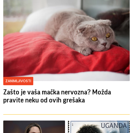
ZANIMLJIVOSTI
Zašto je vaša mačka nervozna? Možda
pravite neku od ovih grešaka