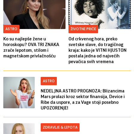
ASTRO
ŽIVOTNE PRIČE
Ko su najlepše žene u
Od crkvenog hora, preko
horoskopu? OVA TRI ZNAKA
svetske slave, do tragičnog
zrače lepotom, stilom i
kraja: kako je VITNI HJUSTON
magnetskom privlačnošću
postala jedna od najvećih
pevačica svih vremena
ASTRO
NEDELJNA ASTRO PROGNOZA: Blizancima
Mars prolazi kroz sektor finansija, Device i
Ribe da uspore, a za Vage stoji posebno
UPOZORENJE!
ZDRAVLJE & LEPOTA