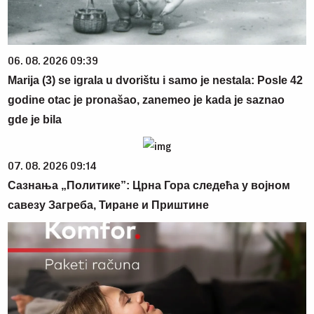
06. 08. 2026 09:39
Marija (3) se igrala u dvorištu i samo je nestala: Posle 42
godine otac je pronašao, zanemeo je kada je saznao
gde je bila
07. 08. 2026 09:14
Сазнања „Политике”: Црна Гора следећа у војном
савезу Загреба, Тиране и Приштине