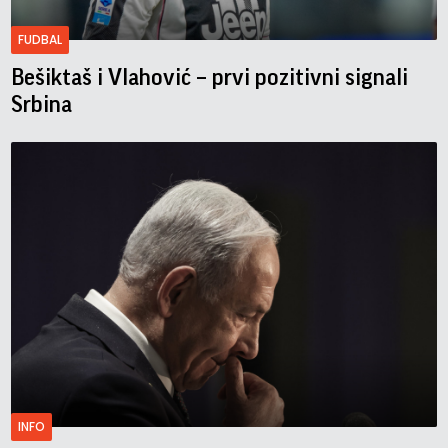
FUDBAL
Bešiktaš i Vlahović – prvi pozitivni signali
Srbina
INFO