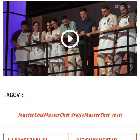
Play
Vide
TAGOVI:
MasterChef
MasterChef Srbija
MasterChef vesti