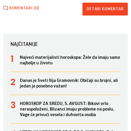
KOMENTARI (0)
OSTAVI KOMENTAR
NAJČITANIJE
Najveći materijalisti horoskopa: Žele da imaju samo
najbolje u životu
Danas je Sveti Ilija Gromovnik: Običaji su brojni, ali
jedan je posebno važan!
HOROSKOP ZA SREDU, 5. AVGUST: Bikovi vrlo
neraspoloženi, Blizanci imaju probleme na poslu,
Vage će privući vesela i duhovita osoba