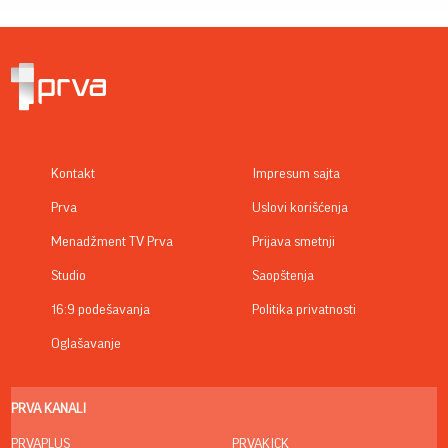
Kontakt
Impresum sajta
Prva
Uslovi korišćenja
Menadžment TV Prva
Prijava smetnji
Studio
Saopštenja
16:9 podešavanja
Politika privatnosti
Oglašavanje
PRVA KANALI
PRVAPLUS
PRVAKICK