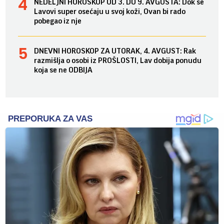
NEDELJNI HOROSKOP OD 3. DO 9. AVGUSTA: Dok se
Lavovi super osećaju u svoj koži, Ovan bi rado
pobegao iz nje
DNEVNI HOROSKOP ZA UTORAK, 4. AVGUST: Rak
razmišlja o osobi iz PROŠLOSTI, Lav dobija ponudu
koja se ne ODBIJA