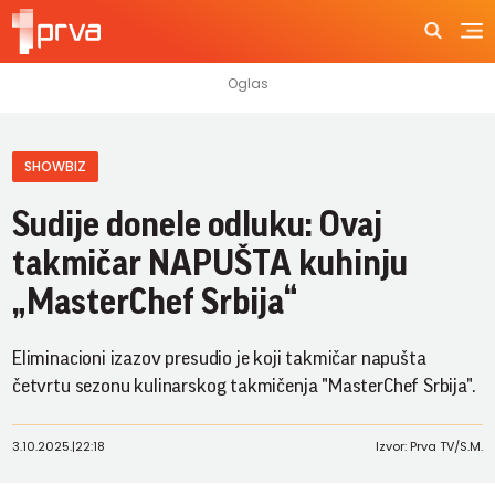
SHOWBIZ
Sudije donele odluku: Ovaj
takmičar NAPUŠTA kuhinju
„MasterChef Srbija“
Eliminacioni izazov presudio je koji takmičar napušta
četvrtu sezonu kulinarskog takmičenja "MasterChef Srbija".
3.10.2025.
|
22:18
Izvor: Prva TV/S.M.