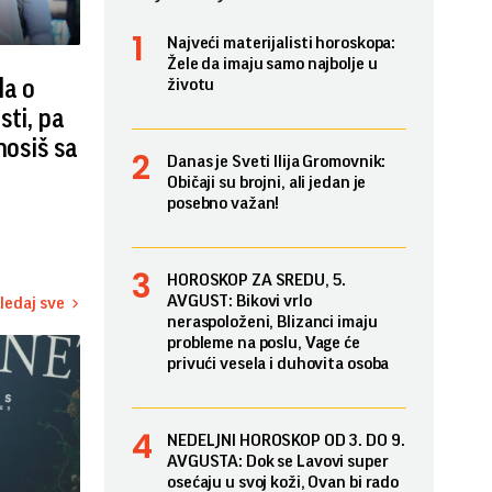
Najveći materijalisti horoskopa:
Žele da imaju samo najbolje u
la o
životu
sti, pa
nosiš sa
Danas je Sveti Ilija Gromovnik:
Običaji su brojni, ali jedan je
posebno važan!
HOROSKOP ZA SREDU, 5.
AVGUST: Bikovi vrlo
ledaj sve
neraspoloženi, Blizanci imaju
probleme na poslu, Vage će
privući vesela i duhovita osoba
NEDELJNI HOROSKOP OD 3. DO 9.
AVGUSTA: Dok se Lavovi super
osećaju u svoj koži, Ovan bi rado