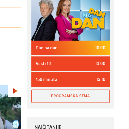
10:00
Dan na dan
13:00
Vesti 13
13:10
150 minuta
PROGRAMSKA ŠEMA
NAJČITANIJE