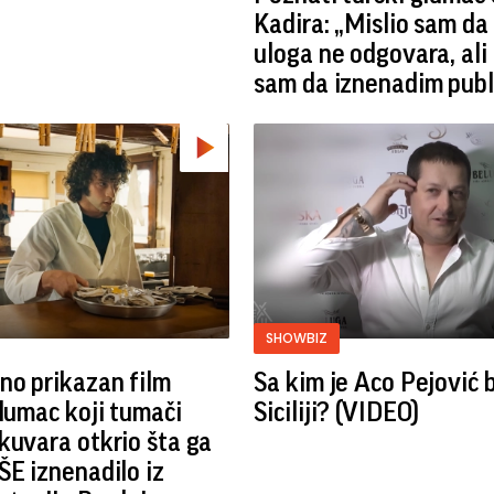
Kadira: „Mislio sam da
uloga ne odgovara, ali
sam da iznenadim publ
SHOWBIZ
no prikazan film
Sa kim je Aco Pejović 
Glumac koji tumači
Siciliji? (VIDEO)
kuvara otkrio šta ga
ŠE iznenadilo iz