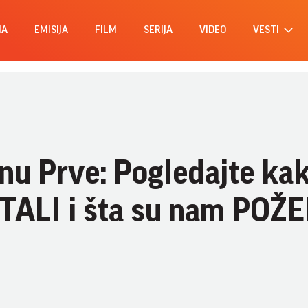
MA
EMISIJA
FILM
SERIJA
VIDEO
VESTI
nu Prve: Pogledajte ka
ALI i šta su nam POŽE