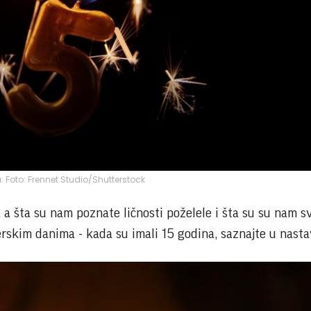
a: Foto: Frennet Studio/Shutterstock
 a šta su nam poznate ličnosti poželele i šta su su nam sv
erskim danima - kada su imali 15 godina, saznajte u nasta