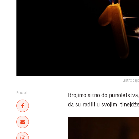
Ilustracij
Podeli:
Brojimo sitno do punoletstva,
da su radili u svojim tinejdž