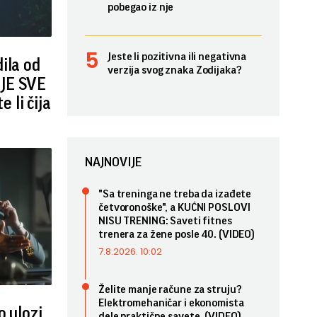
pobegao iz nje
Jeste li pozitivna ili negativna
ila od
verzija svog znaka Zodijaka?
JE SVE
 li čija
NAJNOVIJE
"Sa treninga ne treba da izađete
četvoronoške", a KUĆNI POSLOVI
NISU TRENING: Saveti fitnes
trenera za žene posle 40. (VIDEO)
7.8.2026. 10:02
Želite manje račune za struju?
Elektromehaničar i ekonomista
o ulozi
dele praktične savete. (VIDEO)