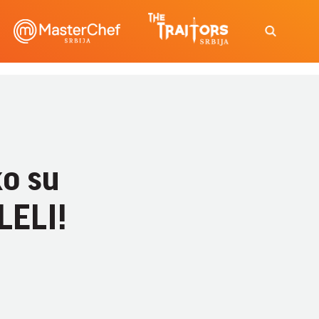
ko su
LELI!