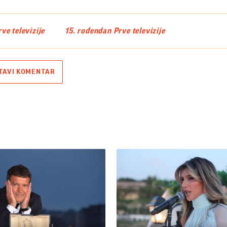
ve televizije
15. rođendan Prve televizije
TAVI KOMENTAR