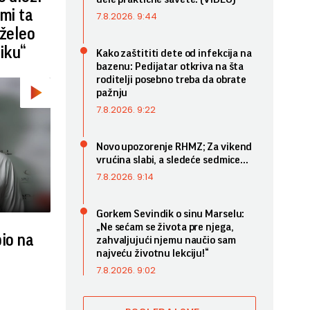
 mi ta
7.8.2026. 9:44
 želeo
iku“
Kako zaštititi dete od infekcija na
bazenu: Pedijatar otkriva na šta
roditelji posebno treba da obrate
pažnju
7.8.2026. 9:22
Novo upozorenje RHMZ; Za vikend
vrućina slabi, a sledeće sedmice...
7.8.2026. 9:14
Gorkem Sevindik o sinu Marselu:
„Ne sećam se života pre njega,
bio na
zahvaljujući njemu naučio sam
najveću životnu lekciju!“
7.8.2026. 9:02