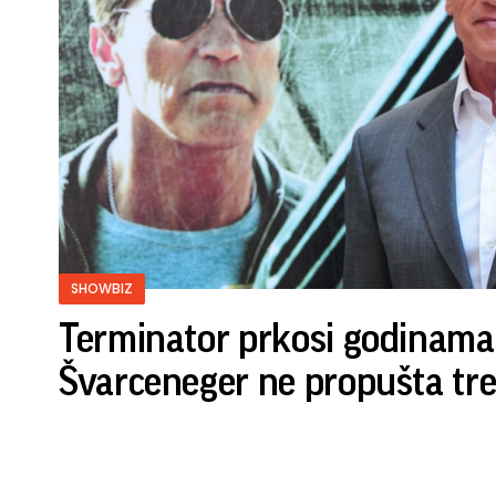
SHOWBIZ
Terminator prkosi godinama:
Švarceneger ne propušta tr