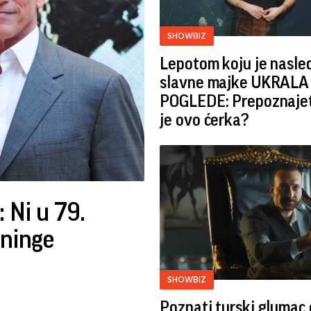
SHOWBIZ
Lepotom koju je nasled
slavne majke UKRALA 
POGLEDE: Prepoznajete
je ovo ćerka?
 Ni u 79.
eninge
SHOWBIZ
Poznati turski glumac 