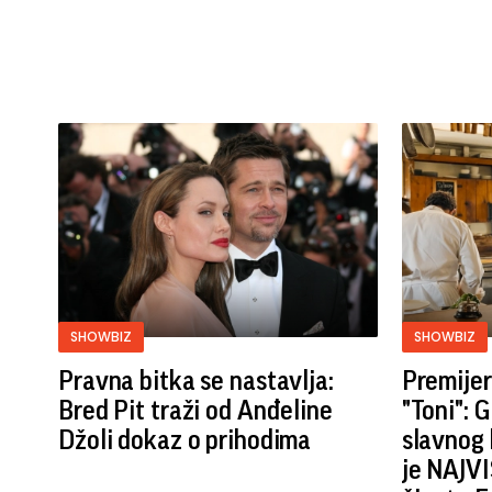
SHOWBIZ
SHOWBIZ
Pravna bitka se nastavlja:
Premijer
Bred ​​Pit traži od Anđeline
"Toni": 
Džoli dokaz o prihodima
slavnog 
je NAJVI