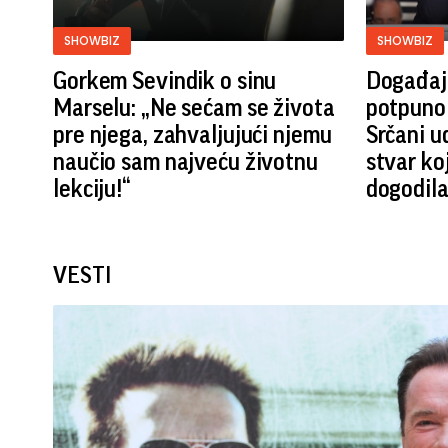
SHOWBIZ
SHOWBIZ
Gorkem Sevindik o sinu
Događaj 
Marselu: „Ne sećam se života
potpuno 
pre njega, zahvaljujući njemu
Srčani ud
naučio sam najveću životnu
stvar ko
lekciju!“
dogodila
VESTI