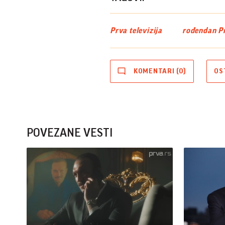
Prva televizija
rođendan Pr
KOMENTARI (0)
OS
POVEZANE VESTI