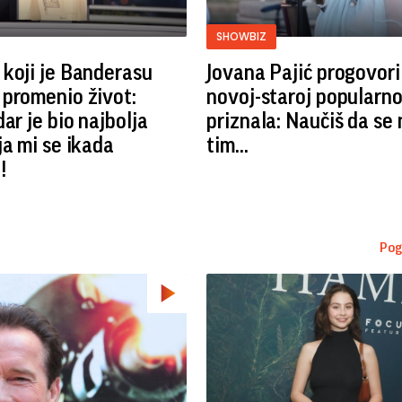
SHOWBIZ
koji je Banderasu
Jovana Pajić progovori
promenio život:
novoj-staroj popularno
ar je bio najbolja
priznala: Naučiš da se 
ja mi se ikada
tim...
!
Pog