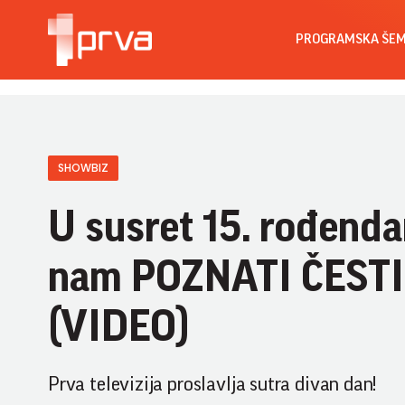
PROGRAMSKA ŠE
SHOWBIZ
U susret 15. rođenda
nam POZNATI ČESTIT
(VIDEO)
Prva televizija proslavlja sutra divan dan!