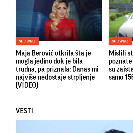
SHOWBIZ
SHOWBIZ
Maja Berović otkrila šta je
Mislili 
mogla jedino dok je bila
poznate 
trudna, pa priznala: Danas mi
su zaist
najviše nedostaje strpljenje
samo 15
(VIDEO)
VESTI