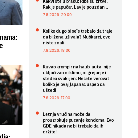
Kakvi ste u braku: Ribe su žrtve,
Rak je papučar, Lav je pouzdan...
7.8.2026. 20:00
Koliko dugo bi se*s trebalo da traje
inama:
da bi žena uživala? Muškarci, ovo
niste znali
e
7.8.2026. 18:30
Kuvao krompir na haubi auta, nije
uključivao ni klimu, ni grejanje i
štedeo svaki jen: Nećete verovati
koliko je ovaj Japanac uspeo da
uštedi
7.8.2026. 17:00
Letnja vrućina može da
prouzrokuje pucanje kondoma: Evo
GDE nikada ne bi trebalo da ih
držite!
lja: