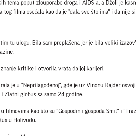
kih tema poput zlouporabe droga i AIDS-a, a Džoli je kasn
 tog filma osećala kao da je "dala sve što ima" i da nije s
im tu ulogu. Bila sam preplašena jer je bila veliki izazov"
azine.
iznanje kritike i otvorila vrata daljoj karijeri.
irala je u "Neprilagođenoj", gde je uz Vinonu Rajder osvoj
 i Zlatni globus sa samo 24 godine.
u filmovima kao što su "Gospodin i gospođa Smit" i "Traž
atus u Holivudu.