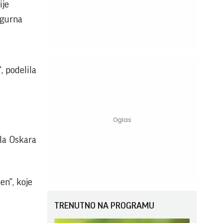
ije
igurna
, podelila
ila Oskara
en", koje
TRENUTNO NA PROGRAMU