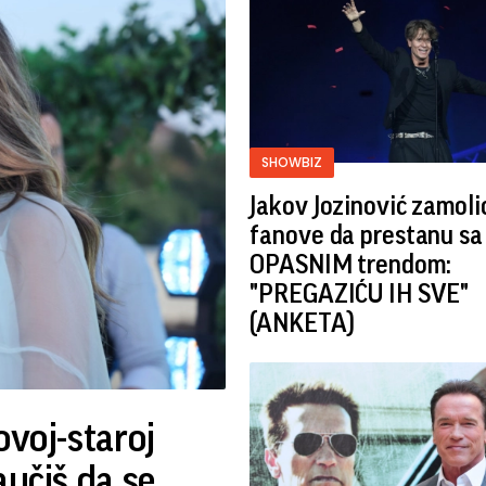
SHOWBIZ
Jakov Jozinović zamoli
fanove da prestanu sa
OPASNIM trendom:
"PREGAZIĆU IH SVE"
(ANKETA)
ovoj-staroj
aučiš da se