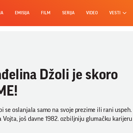
MA
EMISIJA
FILM
SERIJA
VIDEO
VESTI
elina Džoli je skoro
ME!
i se oslanjala samo na svoje prezime ili rani uspeh.
 Vojta, još davne 1982. ozbiljniju glumačku karijer