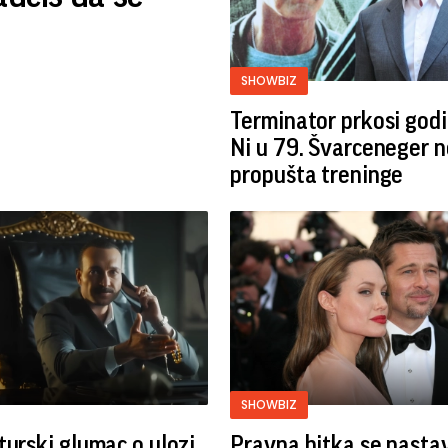
SHOWBIZ
Terminator prkosi god
Ni u 79. Švarceneger n
propušta treninge
SHOWBIZ
turski glumac o ulozi
Pravna bitka se nastav