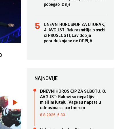
pobegao iz nje
DNEVNI HOROSKOP ZA UTORAK,
4. AVGUST: Rak razmišlja o osobi
iz PROŠLOSTI, Lav dobija
ponudu koja se ne ODBIJA
o
NAJNOVIJE
DNEVNI HOROSKOP ZA SUBOTU, 8.
AVGUST: Rakovi su nepažljivi i
misli im lutaju, Vage su napete u
odnosima sa partnerom
8.8.2026. 6:30