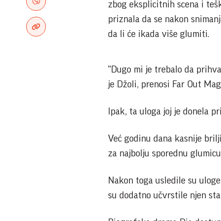
zbog eksplicitnih scena i teš
priznala da se nakon snimanja
da li će ikada više glumiti.
"Dugo mi je trebalo da prihvat
je Džoli, prenosi Far Out Mag
Ipak, ta uloga joj je donela pr
Već godinu dana kasnije brilj
za najbolju sporednu glumicu
Nakon toga usledile su uloge 
su dodatno učvrstile njen st