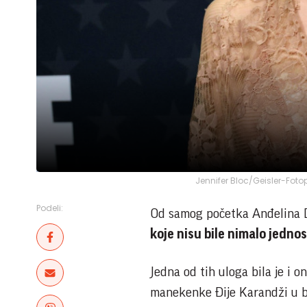
Jennifer Bloc/Geisler-Foto
Podeli:
Od samog početka Anđelina D
koje nisu bile nimalo jedno
Jedna od tih uloga bila je i 
manekenke Đije Karandži u bi