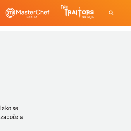
 Iako se
u započela