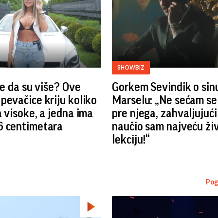
SHOWBIZ
ste da su više? Ove
Gorkem Sevindik o sin
pevačice kriju koliko
Marselu: „Ne sećam se
a visoke, a jedna ima
pre njega, zahvaljujuć
6 centimetara
naučio sam najveću ži
lekciju!“
Pog