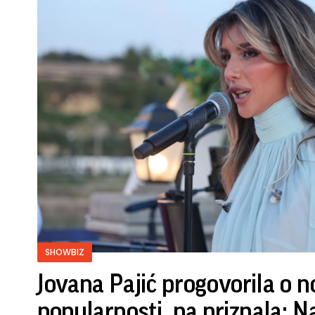
SHOWBIZ
Jovana Pajić progovorila o n
popularnosti, pa priznala: N