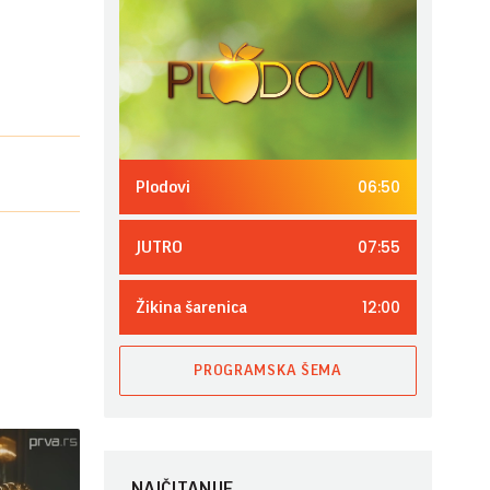
06:50
Plodovi
07:55
JUTRO
12:00
Žikina šarenica
PROGRAMSKA ŠEMA
NAJČITANIJE