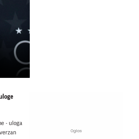
uloge
me - uloga
overzan