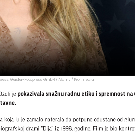
press, Geisler-Fotopress GmbH / Alamy / Profimedia
žoli je
pokazivala snažnu radnu etiku i spremnost na 
stavne.
ona koja ju je zamalo naterala da potpuno odustane od glu
ografskoj drami "Đija" iz 1998. godine. Film je bio kontr