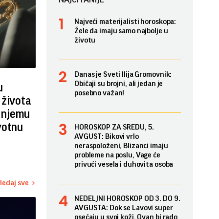
Najveći materijalisti horoskopa:
Žele da imaju samo najbolje u
životu
Danas je Sveti Ilija Gromovnik:
Običaji su brojni, ali jedan je
u
posebno važan!
 života
i njemu
votnu
HOROSKOP ZA SREDU, 5.
AVGUST: Bikovi vrlo
neraspoloženi, Blizanci imaju
probleme na poslu, Vage će
privući vesela i duhovita osoba
ledaj sve
NEDELJNI HOROSKOP OD 3. DO 9.
AVGUSTA: Dok se Lavovi super
osećaju u svoj koži, Ovan bi rado