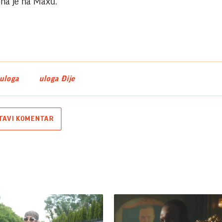
na je na Maxu.
uloga
uloga Đije
TAVI KOMENTAR