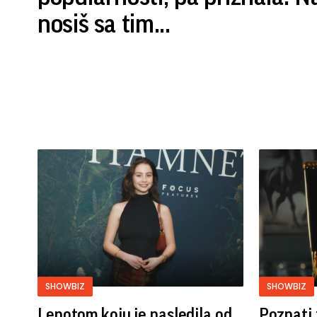
nosiš sa tim...
SHOWBIZ
SHOWBIZ
Lepotom koju je nasledila od
Poznati 