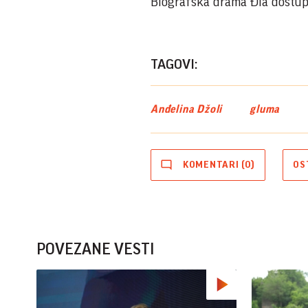
Biografska drama Đia dostup
TAGOVI:
Anđelina Džoli
gluma
KOMENTARI (0)
OS
POVEZANE VESTI