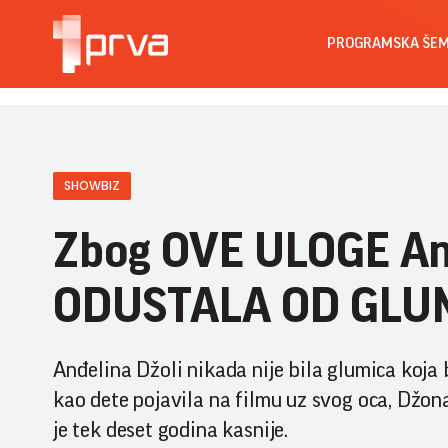
PROGRAMSKA ŠE
SHOWBIZ
Zbog OVE ULOGE Anđ
ODUSTALA OD GLU
Anđelina Džoli nikada nije bila glumica koja b
kao dete pojavila na filmu uz svog oca, Džona
je tek deset godina kasnije.