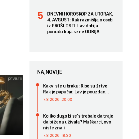
DNEVNI HOROSKOP ZA UTORAK,
4. AVGUST: Rak razmišlja o osobi
iz PROŠLOSTI, Lav dobija
ponudu koja se ne ODBIJA
NAJNOVIJE
Kakvi ste u braku: Ribe su žrtve,
Rak je papučar, Lav je pouzdan...
7.8.2026. 20:00
Koliko dugo bi se*s trebalo da traje
da bi žena uživala? Muškarci, ovo
niste znali
7.8.2026. 18:30