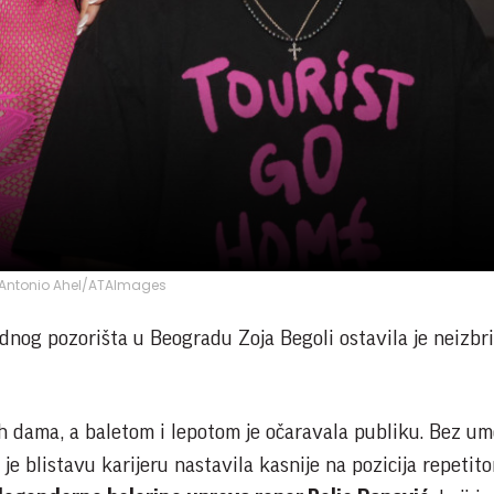
Antonio Ahel/ATAImages
dnog pozorišta u Beogradu Zoja Begoli ostavila je neizbri
ih dama, a baletom i lepotom je očaravala publiku. Bez um
 je blistavu karijeru nastavila kasnije na pozicija repetito