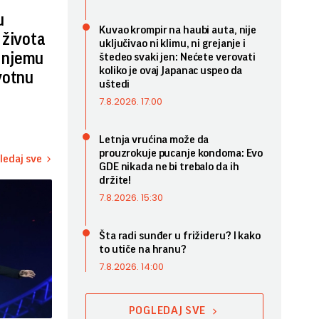
u
Kuvao krompir na haubi auta, nije
 života
uključivao ni klimu, ni grejanje i
i njemu
štedeo svaki jen: Nećete verovati
koliko je ovaj Japanac uspeo da
votnu
uštedi
7.8.2026. 17:00
Letnja vrućina može da
prouzrokuje pucanje kondoma: Evo
ledaj sve
GDE nikada ne bi trebalo da ih
držite!
7.8.2026. 15:30
Šta radi sunđer u frižideru? I kako
to utiče na hranu?
7.8.2026. 14:00
POGLEDAJ SVE