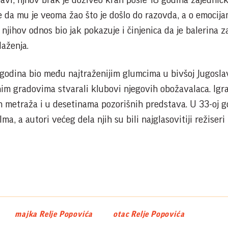
bavi, njhov brak je doživeo krah posle 18 godina zajednič
je da mu je veoma žao što je došlo do razovda, a o emocij
e njihov odnos bio jak pokazuje i činjenica da je balerina 
laženja.
godina bio među najtraženijim glumcima u bivšoj Jugoslavi
nim gradovima stvarali klubovi njegovih obožavalaca. Igra
h metraža i u desetinama pozorišnih predstava. U 33-oj g
ma, a autori većeg dela njih su bili najglasovitiji režiseri
majka Relje Popovića
otac Relje Popovića