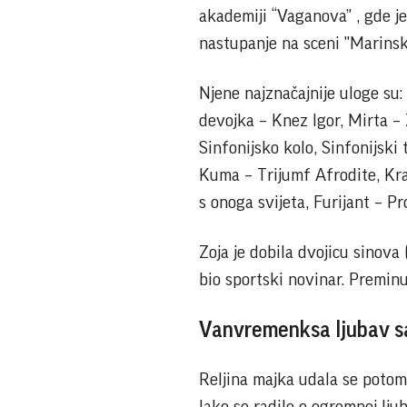
akademiji “Vaganova” , gde je
nastupanje na sceni "Marins
Nјene najznačajnije uloge su:
devojka – Knez Igor, Mirta – 
Sinfonijsko kolo, Sinfonijski
Kuma – Trijumf Afrodite, Krak
s onoga svijeta, Furijant – P
Zoja je dobila dvojicu sinova
bio sportski novinar.
Preminuo
Vanvremenksa ljubav s
Reljina majka udala se poto