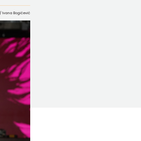
il/ Ivana Bogićević