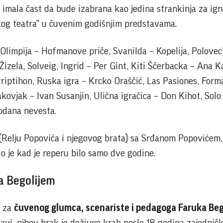
 imala čast da bude izabrana kao jedina strankinja za igr
kog teatra" u čuvenim godišnjim predstavama.
 Olimpija – Hofmanove priče, Svanilda – Kopelija, Polove
Žizela, Solveig, Ingrid – Per Gint, Kiti Ščerbacka – Ana K
 triptihon, Ruska igra – Krcko Oraščić, Las Pasiones, Form
ovjak – Ivan Susanjin, Ulična igračica – Don Kihot, Solo
rodana nevesta.
 (Relju Popovića i njegovog brata) sa Srđanom Popovićem, 
 je kad je reperu bilo samo dve godine.
a Begolijem
m za
čuvenog glumca, scenariste i pedagoga Faruka Bego