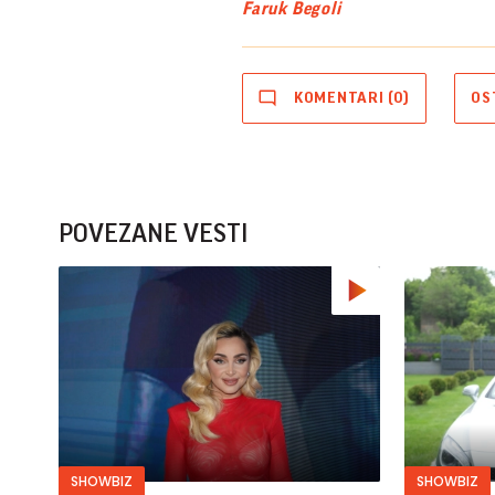
Faruk Begoli
KOMENTARI (0)
OS
POVEZANE VESTI
SHOWBIZ
SHOWBIZ