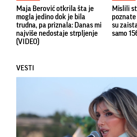
Maja Berović otkrila šta je
Mislili 
mogla jedino dok je bila
poznate 
trudna, pa priznala: Danas mi
su zaist
najviše nedostaje strpljenje
samo 15
(VIDEO)
VESTI