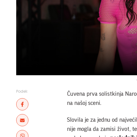
Podeli:
Čuvena prva solistkinja Naro
na našoj sceni.
Slovila je za jednu od najveć
nije mogla da zamisi život, te