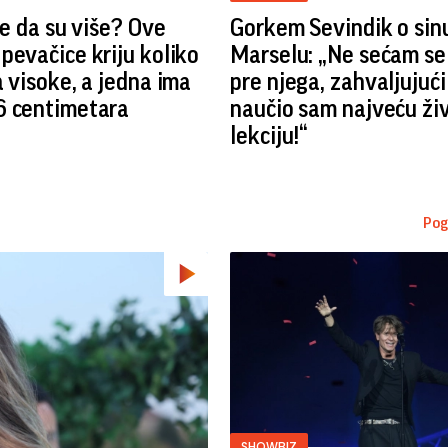
ste da su više? Ove
Gorkem Sevindik o sin
pevačice kriju koliko
Marselu: „Ne sećam se
a visoke, a jedna ima
pre njega, zahvaljujuć
6 centimetara
naučio sam najveću ži
lekciju!“
Pog
SHOWBIZ