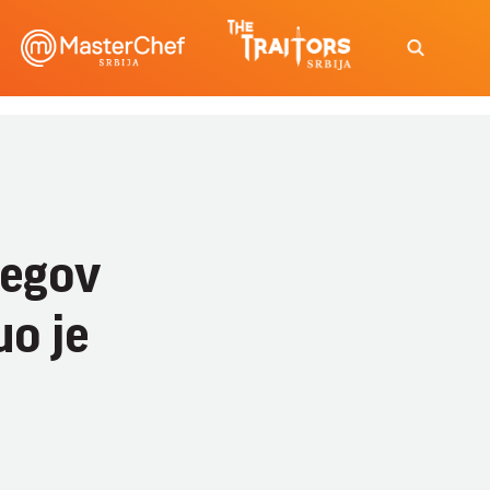
jegov
uo je