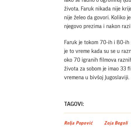
Iako se radilo o ogromnoj lju
života. Faruk nikada nije kri
nije želeo da govori. Koliko j
njegovo prezima i nakon razi
Faruk je tokom 70-ih i 80-ih 
je to vreme kada su se u raz
oko 70 igranih filmova razni
života za sobom je imao 33 fil
vremena u bivšoj Jugoslaviji.
TAGOVI:
Relja Popović
Zoja Begoli