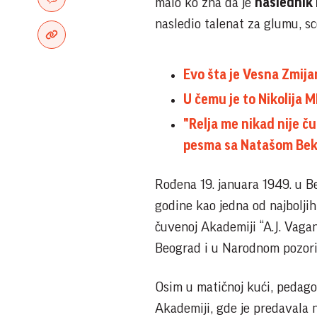
malo ko zna da je
naslednik 
nasledio talenat za glumu, s
Evo šta je Vesna Zmijan
U čemu je to Nikolija
"Relja me nikad nije č
pesma sa Natašom Bekv
Rođena 19. januara 1949. u Be
godine kao jedna od najbolјi
čuvenoj Akademiji “A.J. Vagan
Beograd i u Narodnom pozoriš
Osim u matičnoj kući, pedagoš
Akademiji, gde je predavala 