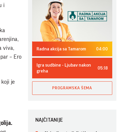
u i
cka
arenjina,
a viva,
04:00
Radna akcija sa Tamarom
 par – Ero
Igra sudbine - Ljubav nakon
05:18
greha
koji je
PROGRAMSKA ŠEMA
NAJČITANIJE
lija.