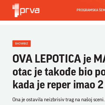
PROGRAMSKA ŠE
SHOWBIZ
OVA LEPOTICA je MA
otac je takođe bio p
kada je reper imao 2
Ona je ostavila neizbrisiv trag na našoj sceni.