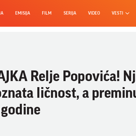
MA
EMISIJA
FILM
SERIJA
VIDEO
VESTI
JKA Relje Popovića! N
oznata ličnost, a premin
 godine