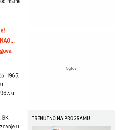
je od mame
je!
NAO...
egova
čo” 1965.
 u
1967. u
a BK
TRENUTNO NA PROGRAMU
iznanje u