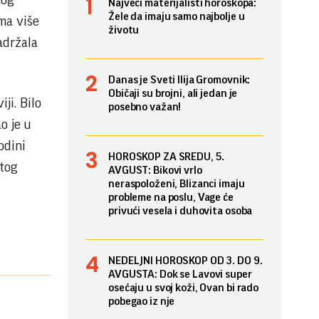
kog
Najveći materijalisti horoskopa:
Žele da imaju samo najbolje u
ama više
životu
zadržala
Danas je Sveti Ilija Gromovnik:
Običaji su brojni, ali jedan je
ji. Bilo
posebno važan!
o je u
odini
HOROSKOP ZA SREDU, 5.
 tog
AVGUST: Bikovi vrlo
neraspoloženi, Blizanci imaju
probleme na poslu, Vage će
privući vesela i duhovita osoba
NEDELJNI HOROSKOP OD 3. DO 9.
AVGUSTA: Dok se Lavovi super
osećaju u svoj koži, Ovan bi rado
pobegao iz nje