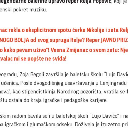
legendarne balerine upravo reper Relja Popović
, koji 
censki pokret muziku.
ac rekla o eksplicitnom spotu ćerke Nikolije i zeta Rel
 MNOGO BOLJA od svog supruga Relje? Reper JAVNO PRIZ
uo kako pevam uživo"! Vesna Zmijanac o svom zetu: Nj
alac mi se uopšte ne sviđa!
ogradu, Zoja Begoli završila je baletsku školu “Lujo Davi
h učenica. Posle dvogodišnjeg usavršavanja u Lenjingradu
ova”, kao stipendistkinja Narodnog pozorišta, vratila se 
tu ostala do kraja igračke i pedagoške karijere.
kim radom bavila se i u baletskoj školi “Lujo Davičo” i n
na igračkom i glumačkom odseku. Doživela je izuzetno pr