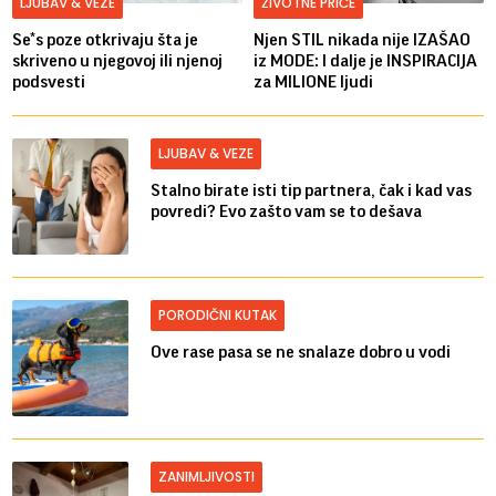
LJUBAV & VEZE
ŽIVOTNE PRIČE
Se*s poze otkrivaju šta je
Njen STIL nikada nije IZAŠAO
skriveno u njegovoj ili njenoj
iz MODE: I dalje je INSPIRACIJA
podsvesti
za MILIONE ljudi
LJUBAV & VEZE
Stalno birate isti tip partnera, čak i kad vas
povredi? Evo zašto vam se to dešava
PORODIČNI KUTAK
Ove rase pasa se ne snalaze dobro u vodi
ZANIMLJIVOSTI