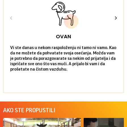
OVAN
Vi ste danas u nekom raspoloženju ni tamo ni vamo. Kao
Danas
da ne možete da pohvatate svoja osećanja. Možda vam
posve
je potrebno da porazgovarate sa nekim od prijatelja i da
susre
ispričate sve ono što vas muči. A prijalo bi vam i da
volel
prošetate na čistom vazduhu.
način
AKO STE PROPUSTILI