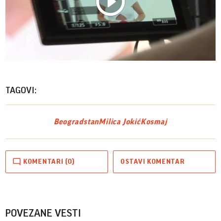
Play
Vide
TAGOVI:
Beograd
stan
Milica Jokić
Kosmaj
KOMENTARI (0)
OSTAVI KOMENTAR
POVEZANE VESTI