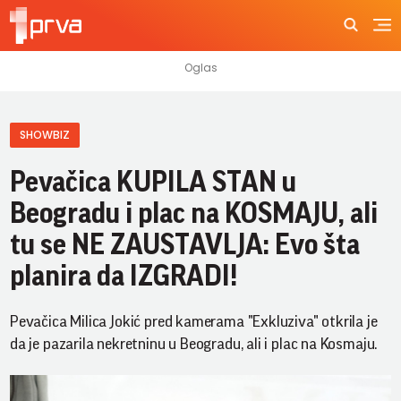
SHOWBIZ
Pevačica KUPILA STAN u
Beogradu i plac na KOSMAJU, ali
tu se NE ZAUSTAVLJA: Evo šta
planira da IZGRADI!
Pevačica Milica Jokić pred kamerama "Exkluziva" otkrila je
da je pazarila nekretninu u Beogradu, ali i plac na Kosmaju.