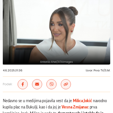
Antonio Ahel/ATAImages
4.6.2025.
|
11:36
Izvor: Prva TV/S.M.
Podeli:
Nedavno se u medijima pojavila vest da je
Milica Jokić
navodno
kupila plac na Bukulji, kao i da joj je
Vesna Zmijanac
prva