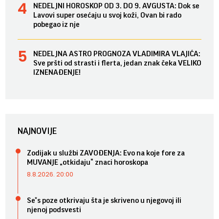
NEDELJNI HOROSKOP OD 3. DO 9. AVGUSTA: Dok se
Lavovi super osećaju u svoj koži, Ovan bi rado
pobegao iz nje
NEDELJNA ASTRO PROGNOZA VLADIMIRA VLAJIĆA:
Sve pršti od strasti i flerta, jedan znak čeka VELIKO
IZNENAĐENJE!
NAJNOVIJE
Zodijak u službi ZAVOĐENJA: Evo na koje fore za
MUVANJE „otkidaju“ znaci horoskopa
8.8.2026. 20:00
Se*s poze otkrivaju šta je skriveno u njegovoj ili
njenoj podsvesti