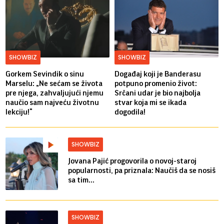
SHOWBIZ
SHOWBIZ
Gorkem Sevindik o sinu
Događaj koji je Banderasu
Marselu: „Ne sećam se života
potpuno promenio život:
pre njega, zahvaljujući njemu
Srčani udar je bio najbolja
naučio sam najveću životnu
stvar koja mi se ikada
lekciju!“
dogodila!
SHOWBIZ
Jovana Pajić progovorila o novoj-staroj
popularnosti, pa priznala: Naučiš da se nosiš
sa tim...
SHOWBIZ