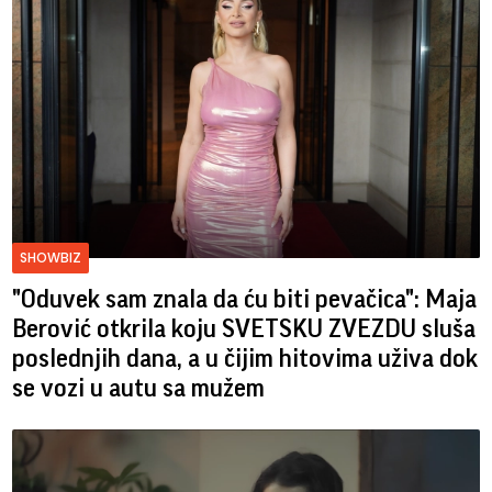
SHOWBIZ
"Oduvek sam znala da ću biti pevačica": Maja
Berović otkrila koju SVETSKU ZVEZDU sluša
poslednjih dana, a u čijim hitovima uživa dok
se vozi u autu sa mužem