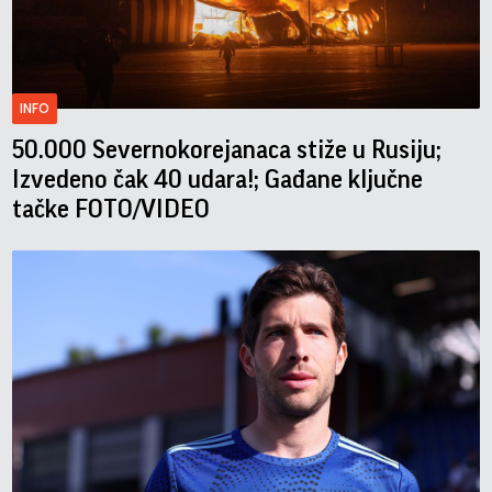
INFO
50.000 Severnokorejanaca stiže u Rusiju;
Izvedeno čak 40 udara!; Gađane ključne
tačke FOTO/VIDEO