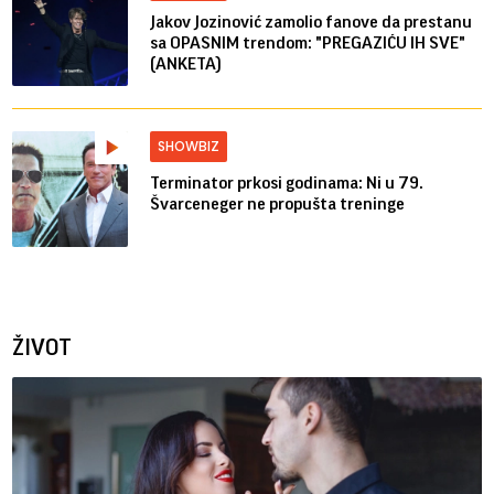
Jakov Jozinović zamolio fanove da prestanu
sa OPASNIM trendom: "PREGAZIĆU IH SVE"
(ANKETA)
SHOWBIZ
Terminator prkosi godinama: Ni u 79.
Švarceneger ne propušta treninge
ŽIVOT