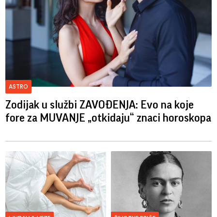
ASTRO
Zodijak u službi ZAVOĐENJA: Evo na koje
fore za MUVANJE „otkidaju“ znaci horoskopa