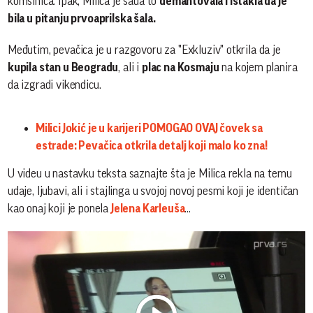
komšinica. Ipak, Milica je sada to
demantovala i istakla da je
bila u pitanju prvoaprilska šala.
Međutim, pevačica je u razgovoru za "Exkluziv" otkrila da je
kupila stan u Beogradu
, ali i
plac na Kosmaju
na kojem planira
da izgradi vikendicu.
Milici Jokić je u karijeri POMOGAO OVAJ čovek sa
estrade: Pevačica otkrila detalj koji malo ko zna!
U videu u nastavku teksta saznajte šta je Milica rekla na temu
udaje, ljubavi, ali i stajlinga u svojoj novoj pesmi koji je identičan
kao onaj koji je ponela
Jelena Karleuša
...