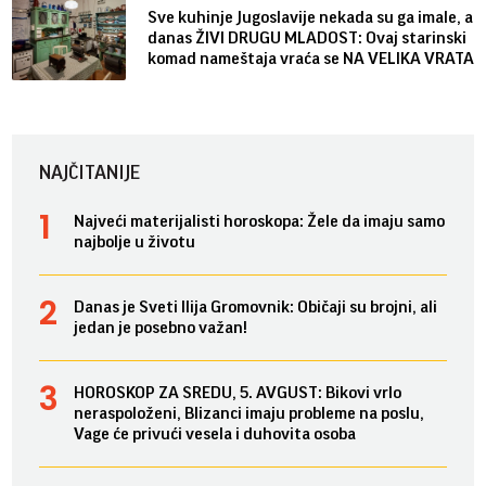
Sve kuhinje Jugoslavije nekada su ga imale, a
danas ŽIVI DRUGU MLADOST: Ovaj starinski
komad nameštaja vraća se NA VELIKA VRATA
NAJČITANIJE
Najveći materijalisti horoskopa: Žele da imaju samo
najbolje u životu
Danas je Sveti Ilija Gromovnik: Običaji su brojni, ali
jedan je posebno važan!
HOROSKOP ZA SREDU, 5. AVGUST: Bikovi vrlo
neraspoloženi, Blizanci imaju probleme na poslu,
Vage će privući vesela i duhovita osoba