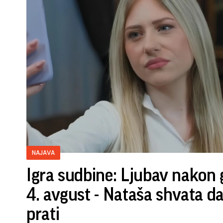
NAJAVA
Igra sudbine: Ljubav nakon 
4. avgust - Nataša shvata d
prati