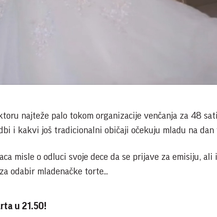
Play
Video
ktoru najteže palo tokom organizacije venčanja za 48 sat
i i kakvi još tradicionalni običaji očekuju mladu na dan
aca misle o odluci svoje dece da se prijave za emisiju, ali i
 za odabir mladenačke torte...
rta u 21.50!