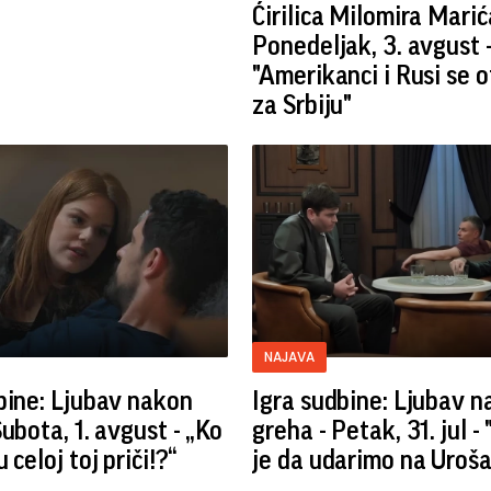
Ćirilica Milomira Marić
Ponedeljak, 3. avgust 
"Amerikanci i Rusi se 
za Srbiju"
NAJAVA
bine: Ljubav nakon
Igra sudbine: Ljubav 
Subota, 1. avgust - „Ko
greha - Petak, 31. jul 
 celoj toj priči!?“
je da udarimo na Uroša