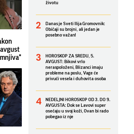
životu
Danas je Sveti Ilija Gromovnik:
Običaji su brojni, ali jedan je
posebno važan!
nakon
 avgust
HOROSKOP ZA SREDU, 5.
umnjiva"
AVGUST: Bikovi vrlo
neraspoloženi, Blizanci imaju
probleme na poslu, Vage će
privući vesela i duhovita osoba
NEDELJNI HOROSKOP OD 3. DO 9.
AVGUSTA: Dok se Lavovi super
osećaju u svoj koži, Ovan bi rado
pobegao iz nje