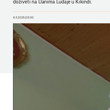
doživeti na Danima Ludaje u Kikindi.
6.3.2025.
|
23:30