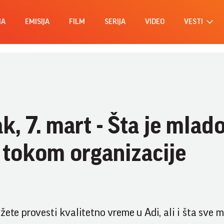
MA
EMISIJA
FILM
SERIJA
VIDEO
VESTI
k, 7. mart - Šta je mlad
 tokom organizacije
žete provesti kvalitetno vreme u Adi, ali i šta sve 