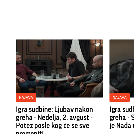
NAJAVA
NAJAVA
Igra sudbine: Ljubav nakon
Igra sud
greha - Nedelja, 2. avgust -
greha - 
Potez posle kog će se sve
je Nada u
promeniti...