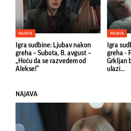
NAJAVA
NAJAVA
Igra sudbine: Ljubav nakon
Igra sud
greha – Subota, 8. avgust –
greha - 
„Hoću da se razvedem od
Grkljan 
Alekse!“
ulazi...
NAJAVA