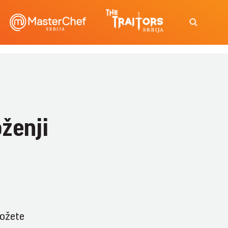
oženji
možete