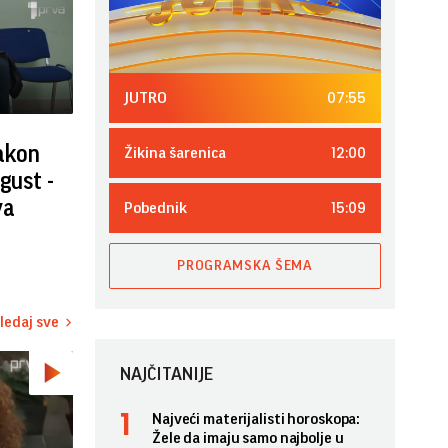
07:55
JUTRO
nakon
12:00
Žikina šarenica
gust -
va
15:09
Pobednik
PROGRAMSKA ŠEMA
ledaj sve
NAJČITANIJE
Najveći materijalisti horoskopa:
Žele da imaju samo najbolje u