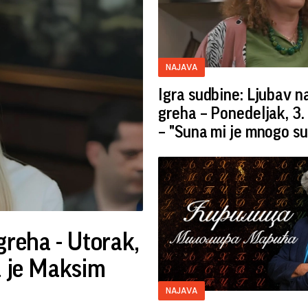
NAJAVA
Igra sudbine: Ljubav 
greha – Ponedeljak, 3.
– "Suna mi je mnogo s
greha - Utorak,
a je Maksim
NAJAVA