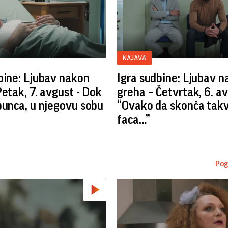
NAJAVA
bine: Ljubav nakon
Igra sudbine: Ljubav 
Petak, 7. avgust - Dok
greha – Četvrtak, 6. av
bunca, u njegovu sobu
“Ovako da skonča tak
faca…”
Pog