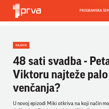
PROGRAMSKA ŠE
NAJAVA
48 sati svadba - Peta
Viktoru najteže palo
venčanja?
U novoj epizodi Miki otkriva na koji način mo