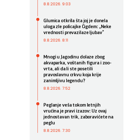
8.8.2026. 9:03
Glumica otkrila šta joj je donela
uloga zle policajke Čigdem: „Neke
vrednosti prevazilaze ljubav“
8.8.2026. 8:11
Mnogi u Jagodinu dolaze zbog
akvaparka, voštanih figura i zoo-
vrta, ali da li ste posetili
pravoslavnu crkvu koja krije
zanimljivu legendu?
8.8.2026. 7:52
Peglanje veša tokom letnjih
vrućina je pravi izazov: Uz ovaj
jednostavan trik, zaboravićete na
peglu
8.8.2026. 7:30