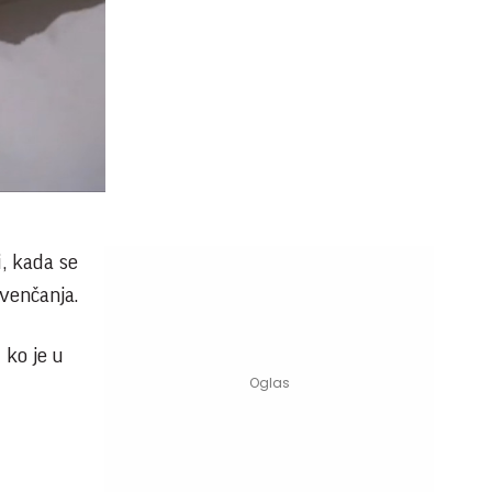
i, kada se
 venčanja.
 ko je u