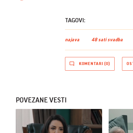
TAGOVI:
najava
48 sati svadba
KOMENTARI (0)
OS
POVEZANE VESTI