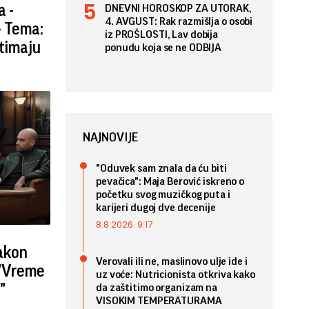
a -
DNEVNI HOROSKOP ZA UTORAK,
4. AVGUST: Rak razmišlja o osobi
- Tema:
iz PROŠLOSTI, Lav dobija
otimaju
ponudu koja se ne ODBIJA
NAJNOVIJE
"Oduvek sam znala da ću biti
pevačica": Maja Berović iskreno o
početku svog muzičkog puta i
karijeri dugoj dve decenije
8.8.2026. 9:17
nakon
Verovali ili ne, maslinovo ulje ide i
- "Vreme
uz voće: Nutricionista otkriva kako
"
da zaštitimo organizam na
VISOKIM TEMPERATURAMA