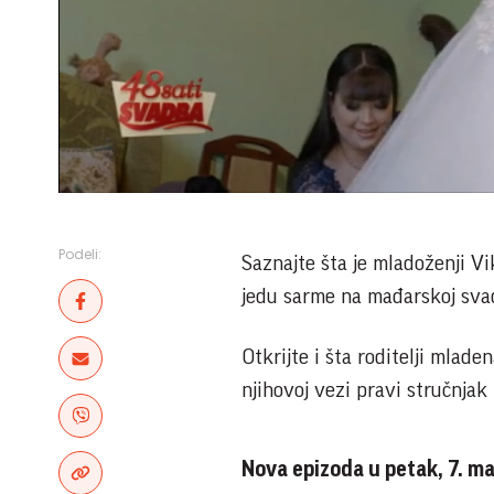
Podeli:
Saznajte šta je mladoženji Vi
jedu sarme na mađarskoj svadb
Otkrijte i šta roditelji mladen
njihovoj vezi pravi stručnjak
Nova epizoda u petak, 7. ma