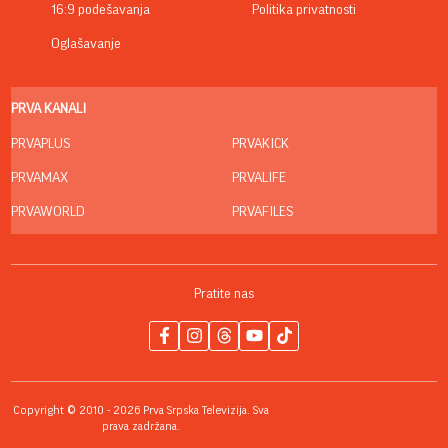
16:9 podešavanja
Politika privatnosti
Oglašavanje
PRVA KANALI
PRVAPLUS
PRVAKICK
PRVAMAX
PRVALIFE
PRVAWORLD
PRVAFILES
Pratite nas
Copyright © 2010 - 2026 Prva Srpska Televizija. Sva
prava zadržana.