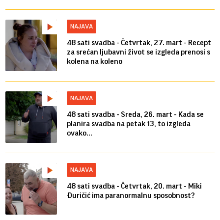
NAJAVA
48 sati svadba - Četvrtak, 27. mart - Recept
za srećan ljubavni život se izgleda prenosi s
kolena na koleno
NAJAVA
48 sati svadba - Sreda, 26. mart - Kada se
planira svadba na petak 13, to izgleda
ovako...
NAJAVA
48 sati svadba - Četvrtak, 20. mart - Miki
Đuričić ima paranormalnu sposobnost?