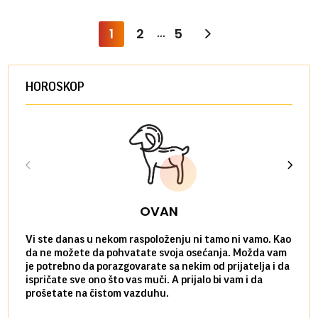
1
2
5
...
HOROSKOP
OVAN
Vi ste danas u nekom raspoloženju ni tamo ni vamo. Kao
Danas
da ne možete da pohvatate svoja osećanja. Možda vam
posve
je potrebno da porazgovarate sa nekim od prijatelja i da
susre
ispričate sve ono što vas muči. A prijalo bi vam i da
volel
prošetate na čistom vazduhu.
način