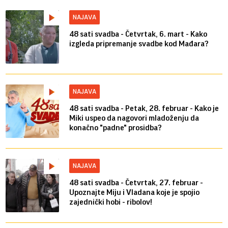
NAJAVA
48 sati svadba - Četvrtak, 6. mart - Kako
izgleda pripremanje svadbe kod Mađara?
NAJAVA
48 sati svadba - Petak, 28. februar - Kako je
Miki uspeo da nagovori mladoženju da
konačno "padne" prosidba?
NAJAVA
48 sati svadba - Četvrtak, 27. februar -
Upoznajte Miju i Vladana koje je spojio
zajednički hobi - ribolov!