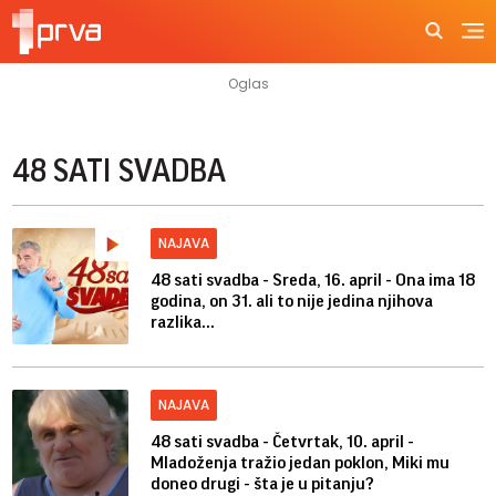
48 SATI SVADBA
NAJAVA
48 sati svadba - Sreda, 16. april - Ona ima 18
godina, on 31. ali to nije jedina njihova
razlika...
NAJAVA
48 sati svadba - Četvrtak, 10. april -
Mladoženja tražio jedan poklon, Miki mu
doneo drugi - šta je u pitanju?