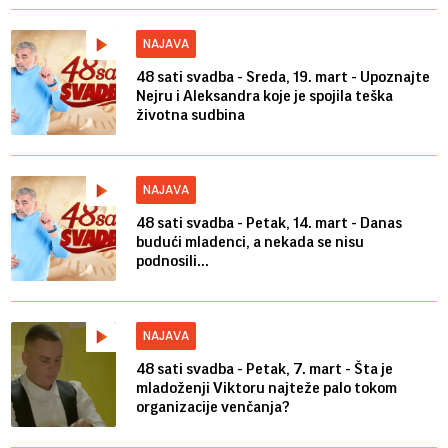
NAJAVA
48 sati svadba - Sreda, 19. mart - Upoznajte
Nejru i Aleksandra koje je spojila teška
životna sudbina
NAJAVA
48 sati svadba - Petak, 14. mart - Danas
budući mladenci, a nekada se nisu
podnosili...
NAJAVA
48 sati svadba - Petak, 7. mart - Šta je
mladoženji Viktoru najteže palo tokom
organizacije venčanja?