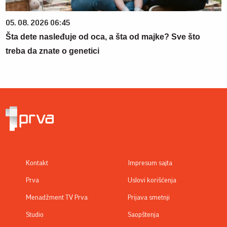
05. 08. 2026 06:45
Šta dete nasleđuje od oca, a šta od majke? Sve što
treba da znate o genetici
Kontakt
Impresum sajta
Prva
Uslovi korišćenja
Menadžment TV Prva
Prijava smetnji
Studio
Saopštenja