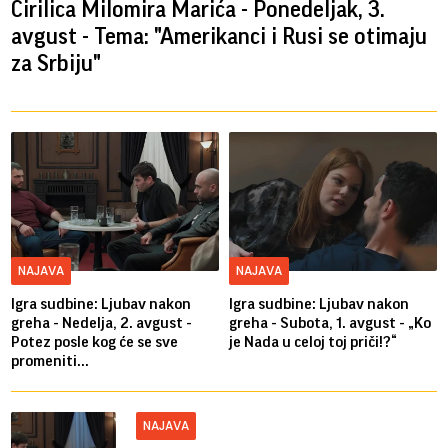
Ćirilica Milomira Marića - Ponedeljak, 3.
avgust - Tema: "Amerikanci i Rusi se otimaju
za Srbiju"
NAJAVA
NAJAVA
Igra sudbine: Ljubav nakon
Igra sudbine: Ljubav nakon
greha - Nedelja, 2. avgust -
greha - Subota, 1. avgust - „Ko
Potez posle kog će se sve
je Nada u celoj toj priči!?“
promeniti...
NAJAVA