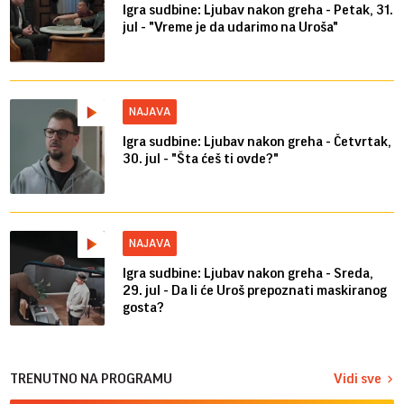
Igra sudbine: Ljubav nakon greha - Petak, 31.
jul - "Vreme je da udarimo na Uroša"
NAJAVA
Igra sudbine: Ljubav nakon greha - Četvrtak,
30. jul - "Šta ćeš ti ovde?"
NAJAVA
Igra sudbine: Ljubav nakon greha - Sreda,
29. jul - Da li će Uroš prepoznati maskiranog
gosta?
TRENUTNO NA PROGRAMU
Vidi sve