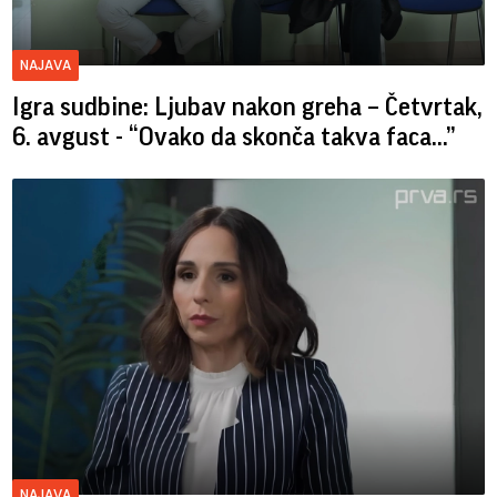
NAJAVA
Igra sudbine: Ljubav nakon greha – Četvrtak,
6. avgust - “Ovako da skonča takva faca…”
NAJAVA