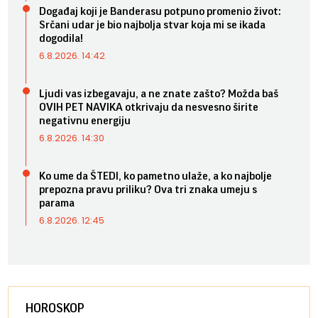
Događaj koji je Banderasu potpuno promenio život:
Srčani udar je bio najbolja stvar koja mi se ikada
dogodila!
6.8.2026. 14:42
Ljudi vas izbegavaju, a ne znate zašto? Možda baš
OVIH PET NAVIKA otkrivaju da nesvesno širite
negativnu energiju
6.8.2026. 14:30
Ko ume da ŠTEDI, ko pametno ulaže, a ko najbolje
prepozna pravu priliku? Ova tri znaka umeju s
parama
6.8.2026. 12:45
HOROSKOP