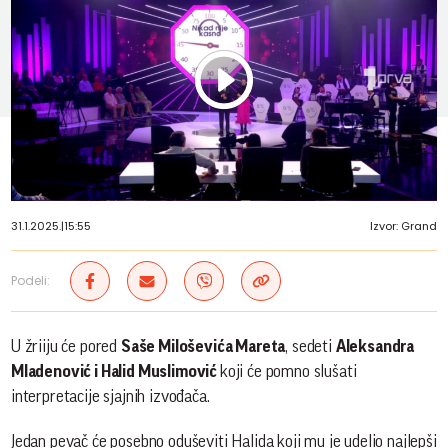
Play
Vide
31.1.2025.
|
15:55
Izvor: Grand
Podeli:
U žriiju će pored
Saše Miloševića Mareta
, sedeti
Aleksandra
Mladenović i Halid Muslimović
koji će pomno slušati
interpretacije sjajnih izvođača.
Jedan pevač će posebno oduševiti Halida koji mu je udelio najlepši