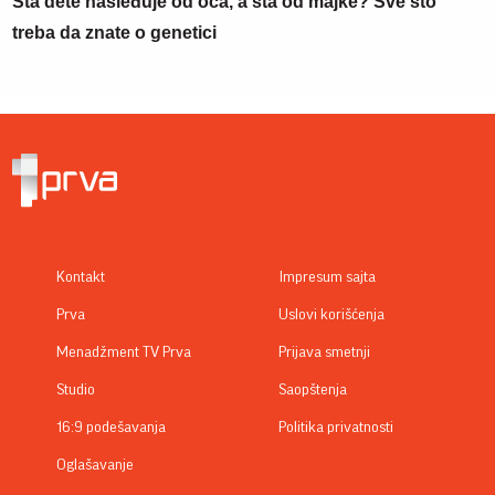
Šta dete nasleđuje od oca, a šta od majke? Sve što
treba da znate o genetici
Kontakt
Impresum sajta
Prva
Uslovi korišćenja
Menadžment TV Prva
Prijava smetnji
Studio
Saopštenja
16:9 podešavanja
Politika privatnosti
Oglašavanje