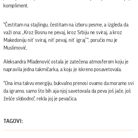
kompliment.
"Čestitam na stajlingu, čestitam na izboru pesme, a izgleda da
važi ona: „Kroz Bosnu ne pevaj, kroz Srbiju ne sviraj, a kroz
Makedoniju nit’ sviraj, nit’ pevaj, nit’ igraj“", poručio mu je
Muslimović.
Aleksandra Mladenović ostala je zatečena atmosferom koju je
napravila jedna takmičarka, a koju je iskreno posavetovala.
"Ona ima takvu energiju, bukvalno prenosi ovamo da moramo svi
da igramo, samo što bih aja njoj savetovala da peva još jače, još
žešće slobodno", rekla joj je pevačica.
TAGOVI: