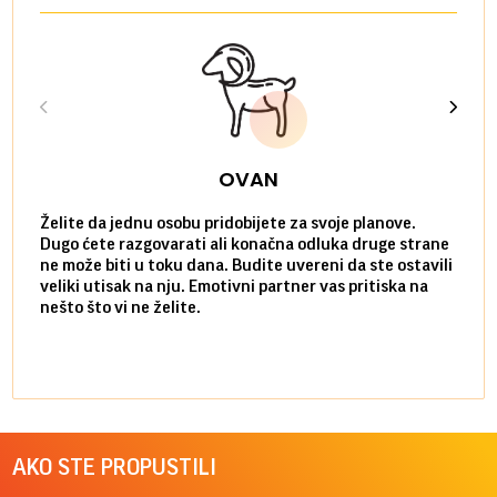
OVAN
Želite da jednu osobu pridobijete za svoje planove.
Danas
Dugo ćete razgovarati ali konačna odluka druge strane
Niste
ne može biti u toku dana. Budite uvereni da ste ostavili
povol
veliki utisak na nju. Emotivni partner vas pritiska na
a pos
nešto što vi ne želite.
više 
AKO STE PROPUSTILI