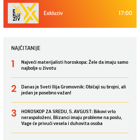
17:00
Exkluziv
NAJČITANIJE
Najveći materijalisti horoskopa: Žele da imaju samo
najbolje u životu
Danas je Sveti Ilija Gromovnik: Običaji su brojni, ali
jedan je posebno važan!
HOROSKOP ZA SREDU, 5. AVGUST: Bikovi vrlo
neraspoloženi, Blizanci imaju probleme na poslu,
Vage će privući vesela i duhovita osoba