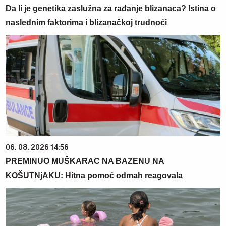
Da li je genetika zaslužna za rađanje blizanaca? Istina o
naslednim faktorima i blizanačkoj trudnoći
06. 08. 2026 14:56
PREMINUO MUŠKARAC NA BAZENU NA
KOŠUTNjAKU: Hitna pomoć odmah reagovala