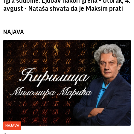
Igra sudbine: Ljubav nakon greha - Utorak, 4.
avgust - Nataša shvata da je Maksim prati
NAJAVA
NAJAVA