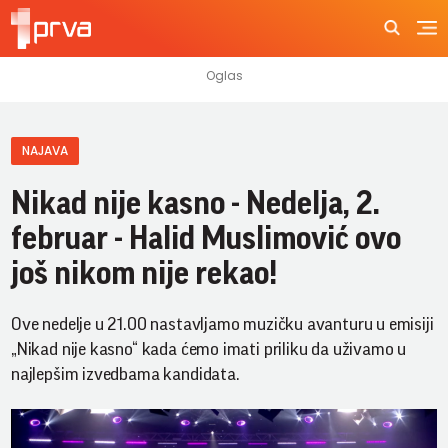
NAJAVA
Nikad nije kasno - Nedelja, 2.
februar - Halid Muslimović ovo
još nikom nije rekao!
Ove nedelje u 21.00 nastavljamo muzičku avanturu u emisiji
„Nikad nije kasno“ kada ćemo imati priliku da uživamo u
najlepšim izvedbama kandidata.