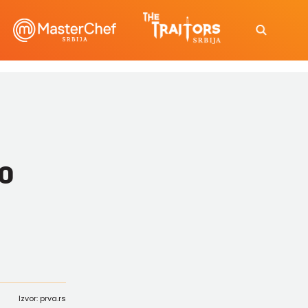
no
Izvor: prva.rs