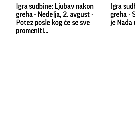
Igra sudbine: Ljubav nakon
Igra sud
greha - Nedelja, 2. avgust -
greha - 
Potez posle kog će se sve
je Nada u
promeniti...