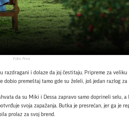
Foto: Prva
lu razdragani i dolaze da joj čestitaju. Pripreme za veliku
e dobio premeštaj tamo gde su želeli, još jedan razlog za s
 shvata da su Miki i Dessa zapravo samo doprineli selu, a
otvrđuje svoja zapažanja. Butka je presrećan, jer ga je r
bila prolaz za svoj brend.