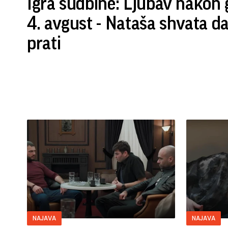
Igra sudbine: Ljubav nakon 
4. avgust - Nataša shvata d
prati
NAJAVA
NAJAVA