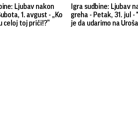
bine: Ljubav nakon
Igra sudbine: Ljubav 
Subota, 1. avgust - „Ko
greha - Petak, 31. jul 
 celoj toj priči!?“
je da udarimo na Uroša