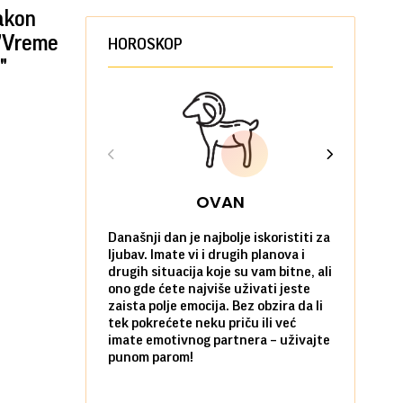
nakon
- "Vreme
HOROSKOP
"
OVAN
Današnji dan je najbolje iskoristiti za
Ako već hoć
ljubav. Imate vi i drugih planova i
da u tome 
drugih situacija koje su vam bitne, ali
onda je za 
ono gde ćete najviše uživati jeste
pobegnete 
zaista polje emocija. Bez obzira da li
dan. I to p
tek pokrećete neku priču ili već
prijatelja i
imate emotivnog partnera – uživajte
sami koliko 
punom parom!
pozitivnom