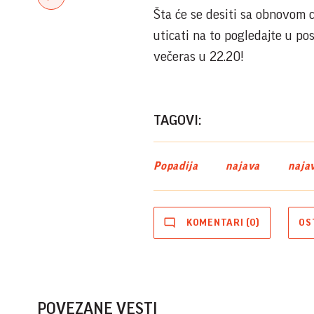
Šta će se desiti sa obnovom 
uticati na to pogledajte u po
večeras u 22.20!
TAGOVI:
Popadija
najava
naja
KOMENTARI (0)
OS
POVEZANE VESTI