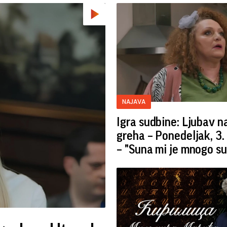
NAJAVA
Igra sudbine: Ljubav 
greha – Ponedeljak, 3.
– "Suna mi je mnogo s