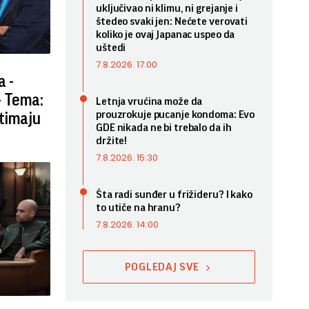
uključivao ni klimu, ni grejanje i
štedeo svaki jen: Nećete verovati
koliko je ovaj Japanac uspeo da
uštedi
7.8.2026. 17:00
a -
- Tema:
Letnja vrućina može da
prouzrokuje pucanje kondoma: Evo
otimaju
GDE nikada ne bi trebalo da ih
držite!
7.8.2026. 15:30
Šta radi sunđer u frižideru? I kako
to utiče na hranu?
7.8.2026. 14:00
POGLEDAJ SVE