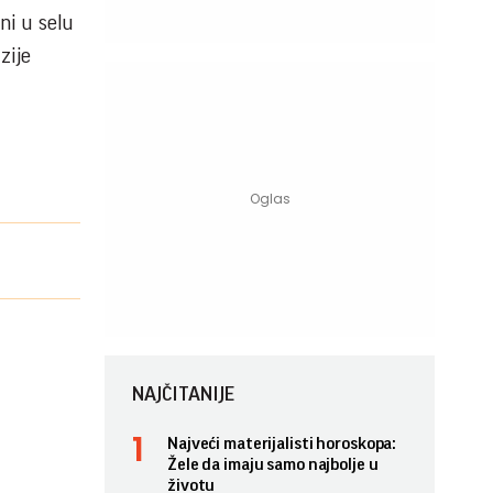
ni u selu
zije
NAJČITANIJE
Najveći materijalisti horoskopa:
Žele da imaju samo najbolje u
životu