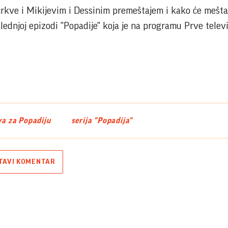
crkve i Mikijevim i Dessinim premeštajem i kako će mešta
slednjoj epizodi "Popadije" koja je na programu Prve televi
va za Popadiju
serija "Popadija"
TAVI KOMENTAR