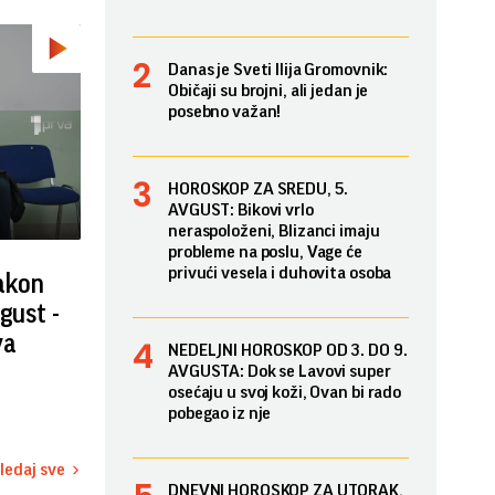
Danas je Sveti Ilija Gromovnik:
Običaji su brojni, ali jedan je
posebno važan!
HOROSKOP ZA SREDU, 5.
AVGUST: Bikovi vrlo
neraspoloženi, Blizanci imaju
probleme na poslu, Vage će
privući vesela i duhovita osoba
nakon
gust -
va
NEDELJNI HOROSKOP OD 3. DO 9.
AVGUSTA: Dok se Lavovi super
osećaju u svoj koži, Ovan bi rado
pobegao iz nje
ledaj sve
DNEVNI HOROSKOP ZA UTORAK,