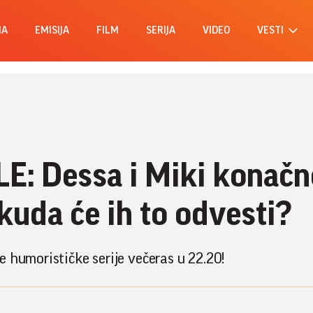
MA
EMISIJA
FILM
SERIJA
VIDEO
VESTI
ALE: Dessa i Miki konač
 kuda će ih to odvesti?
 humorističke serije večeras u 22.20!