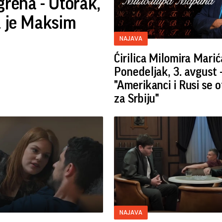
greha - Utorak,
a je Maksim
NAJAVA
Ćirilica Milomira Marić
Ponedeljak, 3. avgust 
"Amerikanci i Rusi se 
za Srbiju"
NAJAVA