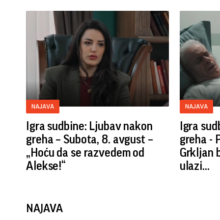
NAJAVA
NAJAVA
Igra sudbine: Ljubav nakon
Igra sud
greha – Subota, 8. avgust –
greha - 
„Hoću da se razvedem od
Grkljan 
Alekse!“
ulazi...
NAJAVA