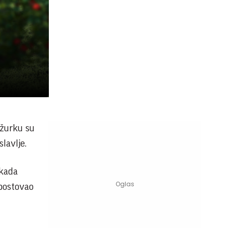
 žurku su
lavlje.
 kada
epostovao