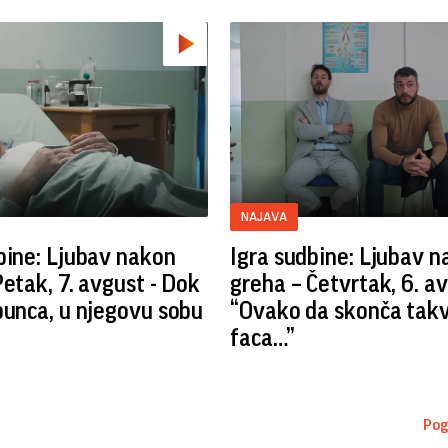
NAJAVA
bine: Ljubav nakon
Igra sudbine: Ljubav 
Petak, 7. avgust - Dok
greha – Četvrtak, 6. av
bunca, u njegovu sobu
“Ovako da skonča tak
faca…”
Pog