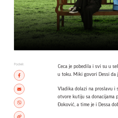
Podeli:
Ceca je pobedila i svi su u se
u toku. Miki govori Dessi da j
Vladika dolazi na proslavu i
otvore kutiju sa donacijama p
Đoković, a time je i Dessa do