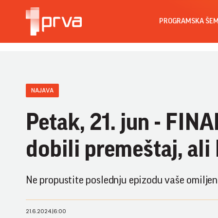
PROGRAMSKA ŠE
NAJAVA
Petak, 21. jun - FIN
dobili premeštaj, ali
Ne propustite poslednju epizodu vaše omiljene
21.6.2024.
|
6:00