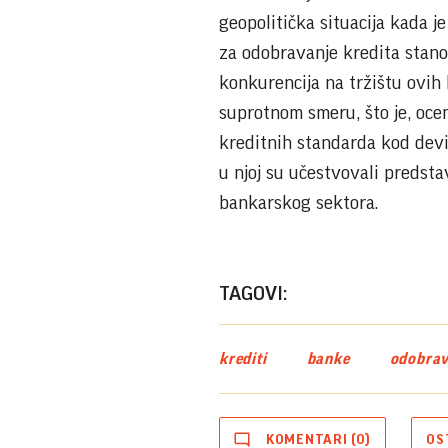
geopolitička situacija kada 
za odobravanje kredita stanov
konkurencija na tržištu ovih 
suprotnom smeru, što je, oce
kreditnih standarda kod deviz
u njoj su učestvovali predsta
bankarskog sektora.
TAGOVI:
krediti
banke
odobrav
KOMENTARI (0)
OS