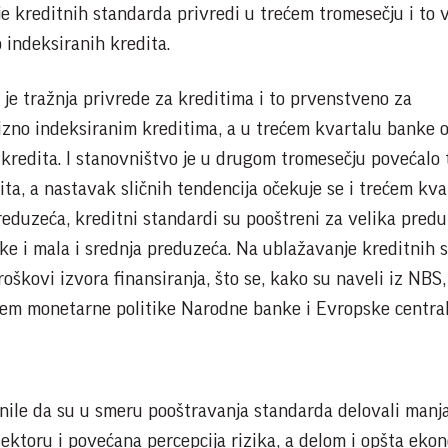
 kreditnih standarda privredi u trećem tromesečju i to 
 indeksiranih kredita.
e tražnja privrede za kreditima i to prvenstveno za
izno indeksiranim kreditima, a u trećem kvartalu banke 
 kredita. I stanovništvo je u drugom tromesečju povećalo 
a, a nastavak sličnih tendencija očekuje se i trećem kva
eduzeća, kreditni standardi su pooštreni za velika predu
ike i mala i srednja preduzeća. Na ublažavanje kreditnih 
troškovi izvora finansiranja, što se, kako su naveli iz NBS
jem monetarne politike Narodne banke i Evropske centra
nile da su u smeru pooštravanja standarda delovali manj
ktoru i povećana percepcija rizika, a delom i opšta eko