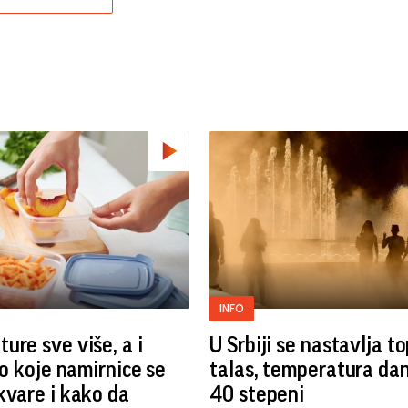
INFO
ure sve više, a i
U Srbiji se nastavlja to
vo koje namirnice se
talas, temperatura da
kvare i kako da
40 stepeni