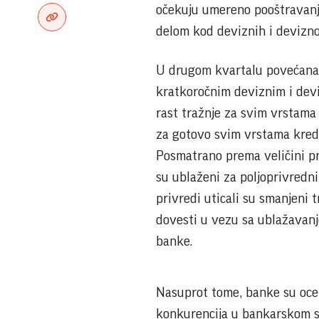
očekuju umereno pooštravanje
delom kod deviznih i devizno
U drugom kvartalu povećana j
kratkoročnim deviznim i dev
rast tražnje za svim vrstama
za gotovo svim vrstama kredit
Posmatrano prema veličini pr
su ublaženi za poljoprivredn
privredi uticali su smanjeni 
dovesti u vezu sa ublažavan
banke.
Nasuprot tome, banke su oce
konkurencija u bankarskom se