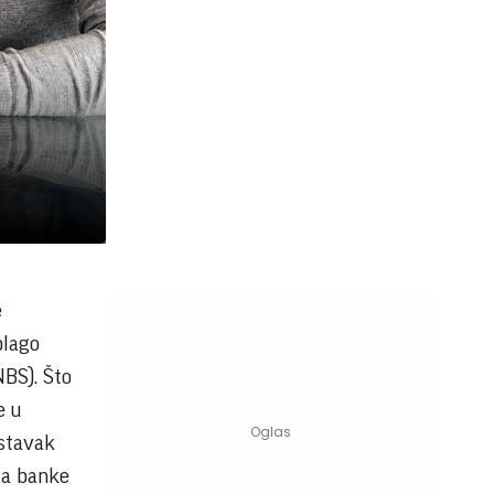
e
blago
NBS). Što
e u
astavak
da banke