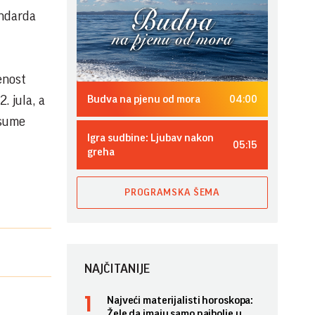
andarda
enost
04:00
. jula, a
Budva na pjenu od mora
 sume
Igra sudbine: Ljubav nakon
05:15
greha
PROGRAMSKA ŠEMA
NAJČITANIJE
Najveći materijalisti horoskopa:
Žele da imaju samo najbolje u