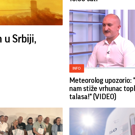
u Srbiji,
INFO
Meteorolog upozorio: 
nam stiže vrhunac top
talasa!" (VIDEO)