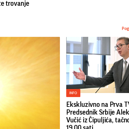
e trovanje
Pog
INFO
Ekskluzivno na Prva T
Predsednik Srbije Ale
Vučić iz Čipuljića, tačn
19.00 sati