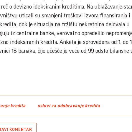
je reč o devizno ideksiranim kreditima. Na ublažavanje st
ništvu uticali su smanjeni troškovi izvora finansiranja i
kredita, dok je situacija na tržištu nekretnina delovala u
njuju iz centralne banke, verovatno opredelilo nepromenj
no indeksiranih kredita. Anketa je sprovedena od 1. do 12
vnici 18 banaka, čije učešće je veće od 99 odsto bilansne
anje kredita
uslovi za odobravanje kredita
TAVI KOMENTAR