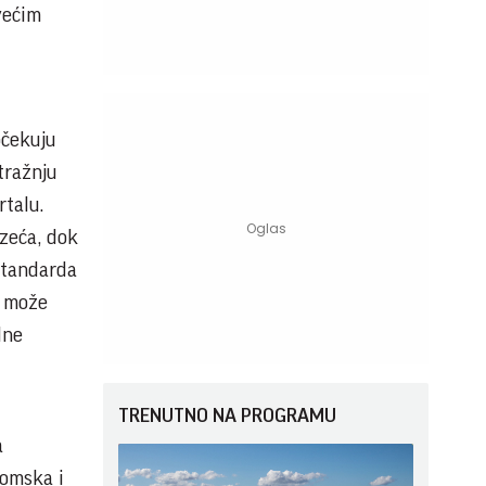
većim
očekuju
tražnju
rtalu.
zeća, dok
standarda
, može
lne
TRENUTNO NA PROGRAMU
a
nomska i