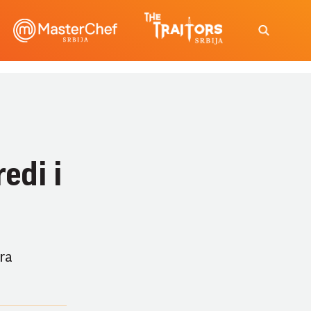
edi i
ra