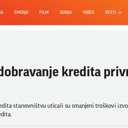
MA
EMISIJA
FILM
SERIJA
VIDEO
VESTI
dobravanje kredita privr
ita stanovništvu uticali su smanjeni troškovi izvo
dita.