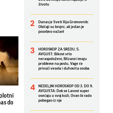
životu
Danas je Sveti Ilija Gromovnik:
Običaji su brojni, ali jedan je
posebno važan!
HOROSKOP ZA SREDU, 5.
AVGUST: Bikovi vrlo
neraspoloženi, Blizanci imaju
probleme na poslu, Vage će
privući vesela i duhovita osoba
NEDELJNI HOROSKOP OD 3. DO 9.
AVGUSTA: Dok se Lavovi super
plotni
osećaju u svoj koži, Ovan bi rado
pobegao iz nje
nas do