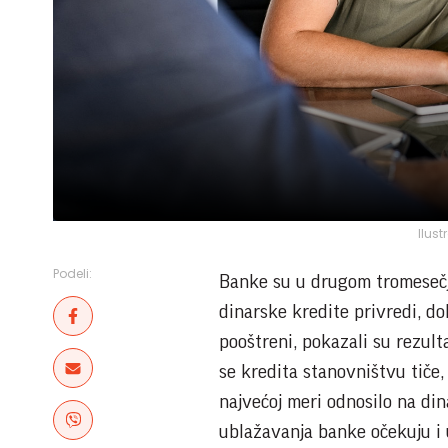
Ilust
Podeli:
Banke su u drugom tromesečj
dinarske kredite privredi, d
pooštreni, pokazali su rezult
se kredita stanovništvu tiče,
najvećoj meri odnosilo na din
ublažavanja banke očekuju i 