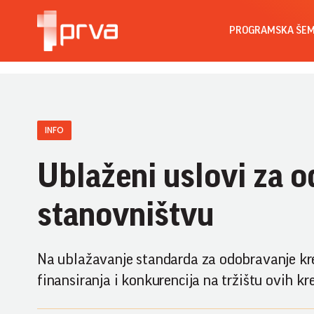
PROGRAMSKA ŠE
INFO
Ublaženi uslovi za o
stanovništvu
Na ublažavanje standarda za odobravanje kred
finansiranja i konkurencija na tržištu ovih kre