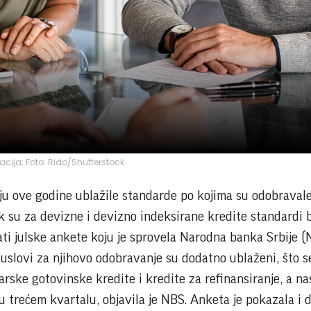
racija; Foto: Rido/Shutterstock
u ove godine ublažile standarde po kojima su odobraval
ok su za devizne i devizno indeksirane kredite standardi 
ati julske ankete koju je sprovela Narodna banka Srbije (
 uslovi za njihovo odobravanje su dodatno ublaženi, što s
arske gotovinske kredite i kredite za refinansiranje, a n
u trećem kvartalu, objavila je NBS. Anketa je pokazala i 