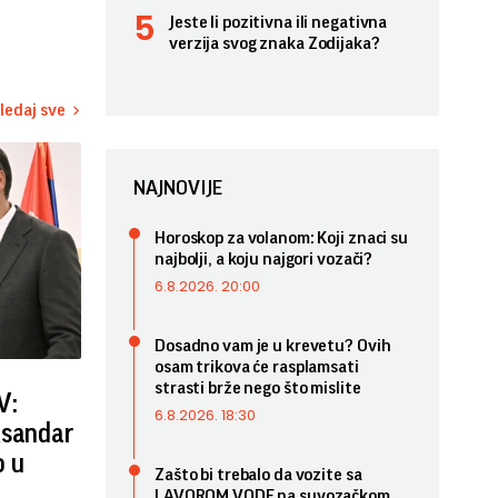
Jeste li pozitivna ili negativna
verzija svog znaka Zodijaka?
ledaj sve
NAJNOVIJE
Horoskop za volanom: Koji znaci su
najbolji, a koju najgori vozači?
6.8.2026. 20:00
Dosadno vam je u krevetu? Ovih
osam trikova će rasplamsati
strasti brže nego što mislite
V:
6.8.2026. 18:30
ksandar
o u
Zašto bi trebalo da vozite sa
LAVOROM VODE na suvozačkom