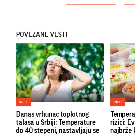
POVEZANE VESTI
INFO
INFO
Danas vrhunac toplotnog
Temperat
talasa u Srbiji: Temperature
rizici: E
do 40 stepeni, nastavljaju se
najbrže 