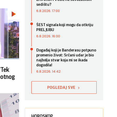
sedištu?
6.8.2026. 17:00
ŠEST signala koji mogu da otkriju
PRELJUBU
6.8.2026. 16:00
Događaj koji je Banderasu potpuno
promenio život: Srčani udar je bio
najbolja stvar koja mi se ikada
dogodila!
"Tek
6.8.2026. 14:42
lotnog
POGLEDAJ SVE
HOROSKOP