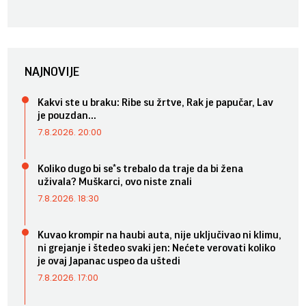
NAJNOVIJE
Kakvi ste u braku: Ribe su žrtve, Rak je papučar, Lav
je pouzdan...
7.8.2026. 20:00
Koliko dugo bi se*s trebalo da traje da bi žena
uživala? Muškarci, ovo niste znali
7.8.2026. 18:30
Kuvao krompir na haubi auta, nije uključivao ni klimu,
ni grejanje i štedeo svaki jen: Nećete verovati koliko
je ovaj Japanac uspeo da uštedi
7.8.2026. 17:00