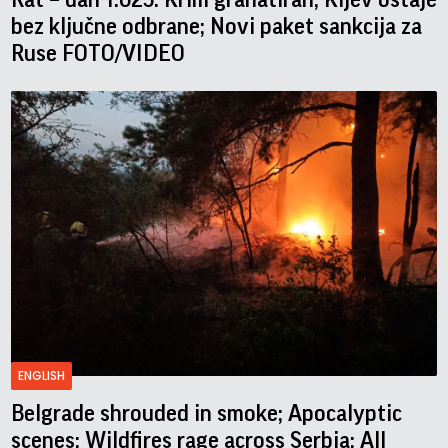
bez ključne odbrane; Novi paket sankcija za
Ruse FOTO/VIDEO
ENGLISH
Belgrade shrouded in smoke; Apocalyptic
scenes; Wildfires rage across Serbia; All