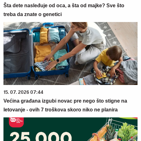
Šta dete nasleđuje od oca, a šta od majke? Sve što
treba da znate o genetici
15. 07. 2026 07:44
Većina građana izgubi novac pre nego što stigne na
letovanje - ovih 7 troškova skoro niko ne planira