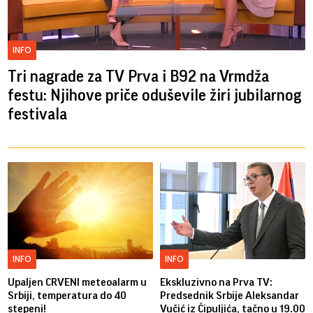
INFO
Tri nagrade za TV Prva i B92 na Vrmdža
festu: Njihove priče oduševile žiri jubilarnog
festivala
INFO
INFO
Upaljen CRVENI meteoalarm u
Ekskluzivno na Prva TV:
Srbiji, temperatura do 40
Predsednik Srbije Aleksandar
stepeni!
Vučić iz Čipuljića, tačno u 19.00