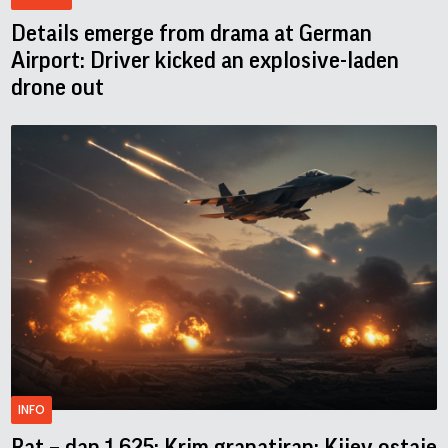
Details emerge from drama at German
Airport: Driver kicked an explosive-laden
drone out
INFO
Rat – dan 1.625: Krim granatiran; Kijev ostaje