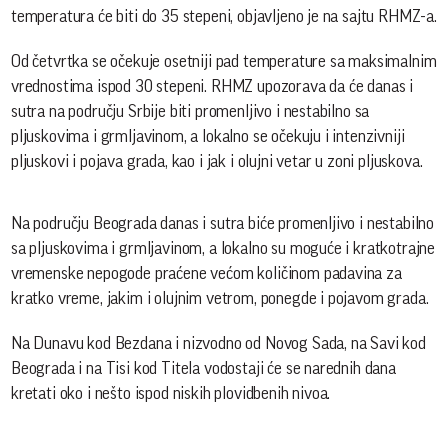
temperatura će biti do 35 stepeni, objavljeno je na sajtu RHMZ-a.
Od četvrtka se očekuje osetniji pad temperature sa maksimalnim
vrednostima ispod 30 stepeni. RHMZ upozorava da će danas i
sutra na području Srbije biti promenljivo i nestabilno sa
pljuskovima i grmljavinom, a lokalno se očekuju i intenzivniji
pljuskovi i pojava grada, kao i jak i olujni vetar u zoni pljuskova.
Na području Beograda danas i sutra biće promenljivo i nestabilno
sa pljuskovima i grmljavinom, a lokalno su moguće i kratkotrajne
vremenske nepogode praćene većom količinom padavina za
kratko vreme, jakim i olujnim vetrom, ponegde i pojavom grada.
Na Dunavu kod Bezdana i nizvodno od Novog Sada, na Savi kod
Beograda i na Tisi kod Titela vodostaji će se narednih dana
kretati oko i nešto ispod niskih plovidbenih nivoa.