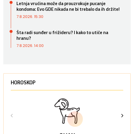
Letnja vrućina može da prouzrokuje pucanje
kondoma: Evo GDE nikada ne bi trebalo da ih držite!
7.8.2026. 15:30
Šta radi sunđer u frižideru? I kako to utiče na
hranu?
7.8.2026. 14:00
HOROSKOP