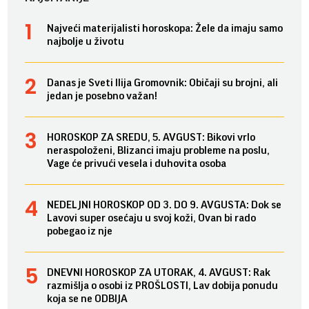
Najveći materijalisti horoskopa: Žele da imaju samo
najbolje u životu
Danas je Sveti Ilija Gromovnik: Običaji su brojni, ali
jedan je posebno važan!
HOROSKOP ZA SREDU, 5. AVGUST: Bikovi vrlo
neraspoloženi, Blizanci imaju probleme na poslu,
Vage će privući vesela i duhovita osoba
NEDELJNI HOROSKOP OD 3. DO 9. AVGUSTA: Dok se
Lavovi super osećaju u svoj koži, Ovan bi rado
pobegao iz nje
DNEVNI HOROSKOP ZA UTORAK, 4. AVGUST: Rak
razmišlja o osobi iz PROŠLOSTI, Lav dobija ponudu
koja se ne ODBIJA