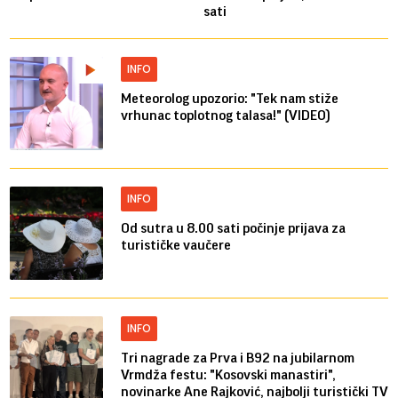
sati
INFO
Meteorolog upozorio: "Tek nam stiže
vrhunac toplotnog talasa!" (VIDEO)
INFO
Od sutra u 8.00 sati počinje prijava za
turističke vaučere
INFO
Tri nagrade za Prva i B92 na jubilarnom
Vrmdža festu: "Kosovski manastiri",
novinarke Ane Rajković, najbolji turistički TV