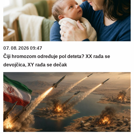
07. 08. 2026 09:47
Čiji hromozom određuje pol deteta? XX rađa se
devojčica, XY rađa se dečak