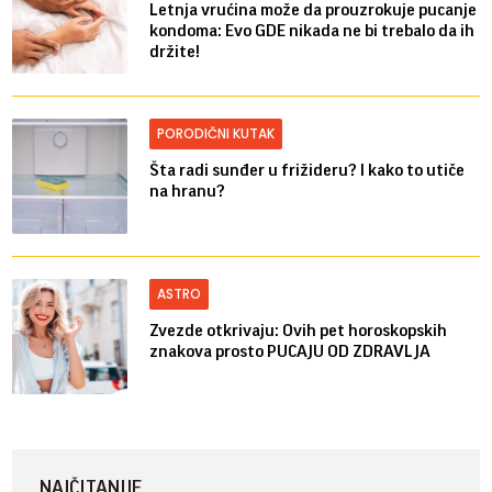
Letnja vrućina može da prouzrokuje pucanje
kondoma: Evo GDE nikada ne bi trebalo da ih
držite!
PORODIČNI KUTAK
Šta radi sunđer u frižideru? I kako to utiče
na hranu?
ASTRO
Zvezde otkrivaju: Ovih pet horoskopskih
znakova prosto PUCAJU OD ZDRAVLJA
NAJČITANIJE