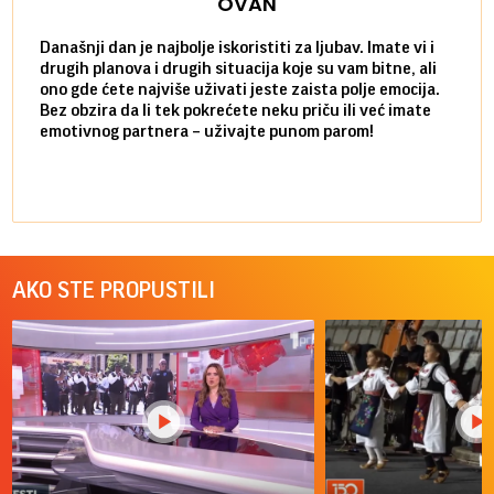
OVAN
Današnji dan je najbolje iskoristiti za ljubav. Imate vi i
Ako v
drugih planova i drugih situacija koje su vam bitne, ali
do ma
ono gde ćete najviše uživati jeste zaista polje emocija.
van g
Bez obzira da li tek pokrećete neku priču ili već imate
društ
emotivnog partnera – uživajte punom parom!
kolik
AKO STE PROPUSTILI