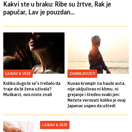
Kakvi ste u braku: Ribe su žrtve, Rak je
papučar, Lav je pouzdan...
LJUBAV & VEZE
ZANIMLJIVOSTI
Koliko dugo bi se*s trebalo da
Kuvao krompir na haubi auta,
traje da bi žena uživala?
nije uključivao ni klimu, ni
Muškarci, ovo niste znali
grejanje i štedeo svaki jen:
Nećete verovati koliko je ovaj
Japanac uspeo da uštedi
LJUBAV & VEZE