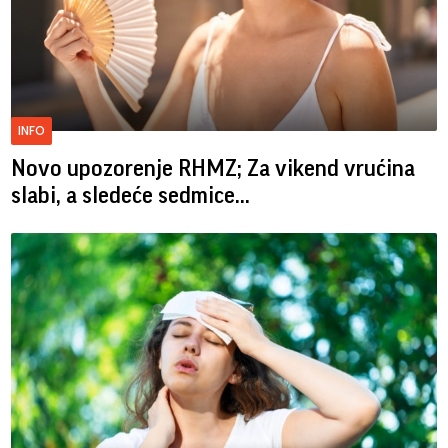
INFO
Novo upozorenje RHMZ; Za vikend vrućina
slabi, a sledeće sedmice...