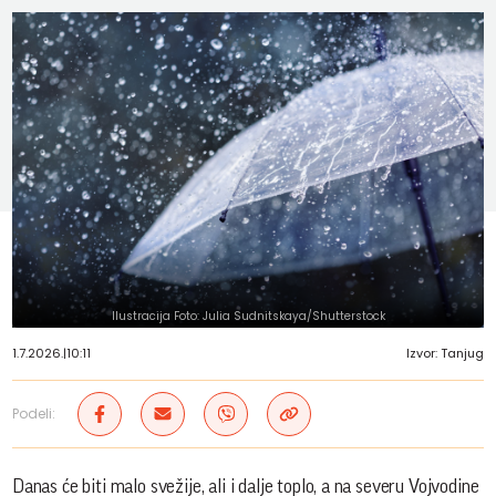
Ilustracija Foto: Julia Sudnitskaya/Shutterstock
1.7.2026.
|
10:11
Izvor: Tanjug
Podeli:
Danas će biti malo svežije, ali i dalje toplo, a na severu Vojvodine