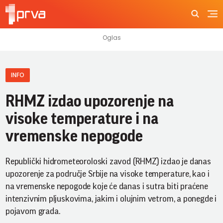
INFO
RHMZ izdao upozorenje na
visoke temperature i na
vremenske nepogode
Republički hidrometeoroloski zavod (RHMZ) izdao je danas
upozorenje za područje Srbije na visoke temperature, kao i
na vremenske nepogode koje će danas i sutra biti praćene
intenzivnim pljuskovima, jakim i olujnim vetrom, a ponegde i
pojavom grada.