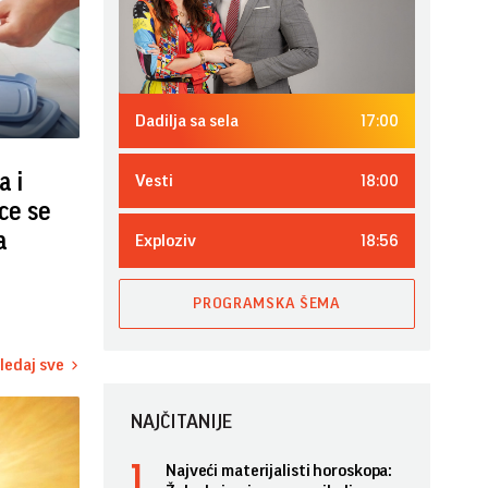
17:00
Dadilja sa sela
a i
18:00
Vesti
ice se
a
18:56
Exploziv
PROGRAMSKA ŠEMA
ledaj sve
NAJČITANIJE
Najveći materijalisti horoskopa: