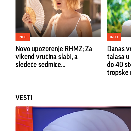
INFO
INFO
Novo upozorenje RHMZ; Za
Danas v
vikend vrućina slabi, a
talasa u
sledeće sedmice...
do 40 st
tropske 
VESTI