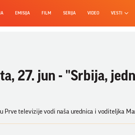
MA
EMISIJA
FILM
SERIJA
VIDEO
VESTI
, 27. jun - "Srbija, jed
u Prve televizije vodi naša urednica i voditeljka Mar