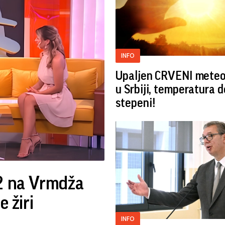
INFO
Upaljen CRVENI mete
u Srbiji, temperatura 
stepeni!
92 na Vrmdža
e žiri
INFO