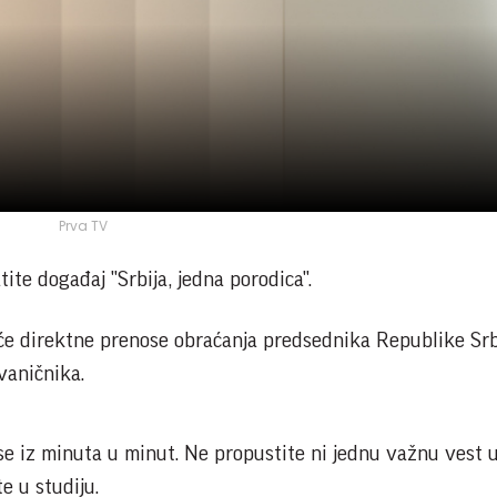
Prva TV
ite događaj "Srbija, jedna porodica".
eće direktne prenose obraćanja predsednika Republike Srb
vaničnika.
 se iz minuta u minut. Ne propustite ni jednu važnu vest 
e u studiju.