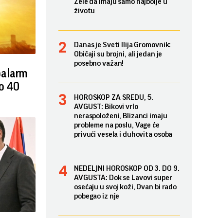
Žele da imaju samo najbolje u
životu
Danas je Sveti Ilija Gromovnik:
Običaji su brojni, ali jedan je
posebno važan!
oalarm
do 40
HOROSKOP ZA SREDU, 5.
AVGUST: Bikovi vrlo
neraspoloženi, Blizanci imaju
probleme na poslu, Vage će
privući vesela i duhovita osoba
NEDELJNI HOROSKOP OD 3. DO 9.
AVGUSTA: Dok se Lavovi super
osećaju u svoj koži, Ovan bi rado
pobegao iz nje