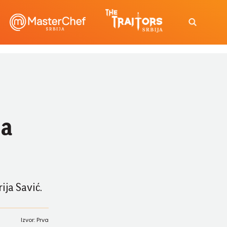
na
ija Savić.
Izvor: Prva