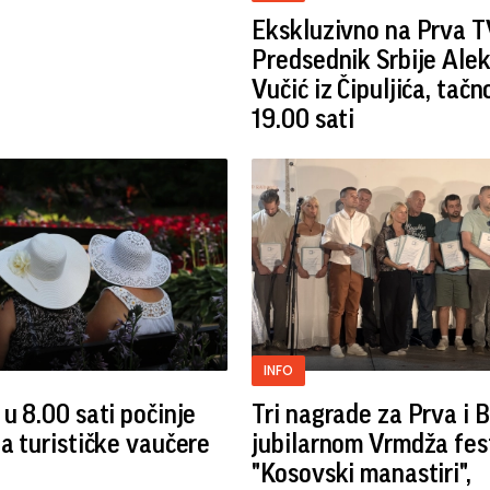
Ekskluzivno na Prva T
Predsednik Srbije Ale
Vučić iz Čipuljića, tačn
19.00 sati
INFO
 u 8.00 sati počinje
Tri nagrade za Prva i 
za turističke vaučere
jubilarnom Vrmdža fes
"Kosovski manastiri",