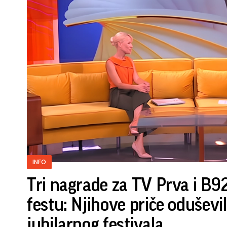
INFO
Tri nagrade za TV Prva i B
festu: Njihove priče oduševil
jubilarnog festivala