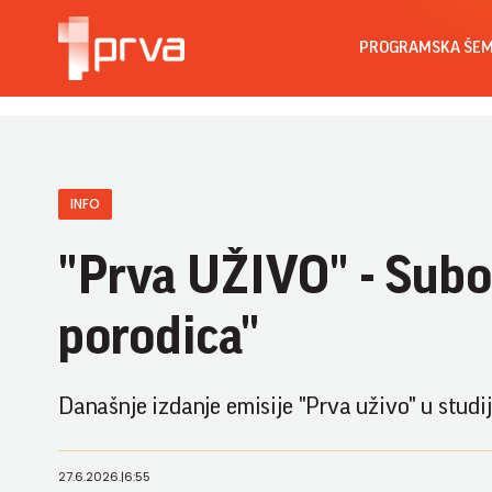
PROGRAMSKA ŠE
INFO
"Prva UŽIVO" - Subota
porodica"
Današnje izdanje emisije "Prva uživo" u studij
27.6.2026.
|
6:55