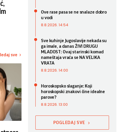
ć,
ilm
Ove rase pasa se ne snalaze dobro
u vodi
8.8.2026. 14:54
Sve kuhinje Jugoslavije nekada su
ga imale, a danas ŽIVI DRUGU
MLADOST: Ovaj starinski komad
ledaj sve
nameštaja vraća se NA VELIKA
VRATA
8.8.2026. 14:00
Horoskopsko slaganje: Koji
horoskopski znakovi čine idealne
parove?
8.8.2026. 13:00
POGLEDAJ SVE