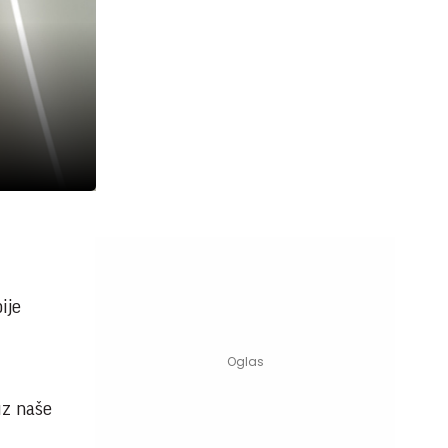
ije
uz naše