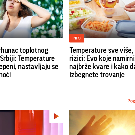
INFO
rhunac toplotnog
Temperature sve više, 
 Srbiji: Temperature
rizici: Evo koje namirn
epeni, nastavljaju se
najbrže kvare i kako d
noći
izbegnete trovanje
Pog