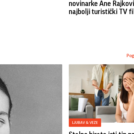
novinarke Ane Rajkovi
najbolji turistički TV f
Pog
LJUBAV & VEZE