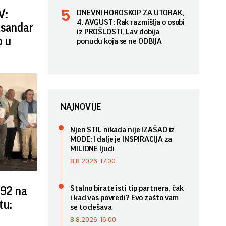
V:
DNEVNI HOROSKOP ZA UTORAK,
4. AVGUST: Rak razmišlja o osobi
ksandar
iz PROŠLOSTI, Lav dobija
o u
ponudu koja se ne ODBIJA
NAJNOVIJE
Njen STIL nikada nije IZAŠAO iz
MODE: I dalje je INSPIRACIJA za
MILIONE ljudi
8.8.2026. 17:00
Stalno birate isti tip partnera, čak
B92 na
i kad vas povredi? Evo zašto vam
tu:
se to dešava
8.8.2026. 16:00