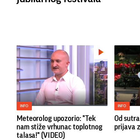
INFO
INFO
Meteorolog upozorio: "Tek
Od sutra
nam stiže vrhunac toplotnog
prijava 
talasa!" (VIDEO)