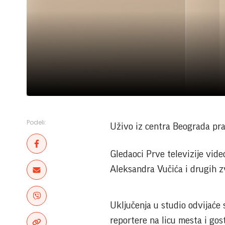
Podeli:
Uživo iz centra Beograda prat
Gledaoci Prve televizije vid
Aleksandra Vučića i drugih z
Uključenja u studio odvijaće
reportere na licu mesta i gost