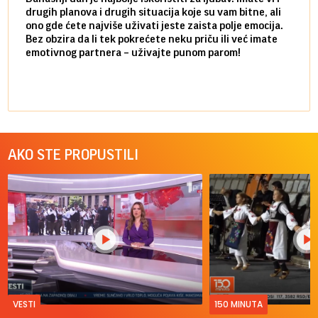
drugih planova i drugih situacija koje su vam bitne, ali
do ma
ono gde ćete najviše uživati jeste zaista polje emocija.
van g
Bez obzira da li tek pokrećete neku priču ili već imate
društ
emotivnog partnera – uživajte punom parom!
kolik
AKO STE PROPUSTILI
VESTI
150 MINUTA