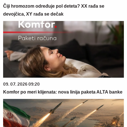
Čiji hromozom određuje pol deteta? XX rađa se
devojčica, XY rađa se dečak
09. 07. 2026 09:20
Komfor po meri klijenata: nova linija paketa ALTA banke