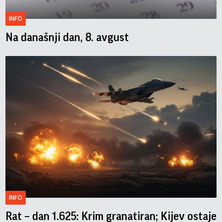
INFO
Na današnji dan, 8. avgust
INFO
Rat – dan 1.625: Krim granatiran; Kijev ostaje