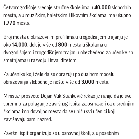
Četvorogodišnje srednje stručne škole imaju
40.000
slobodnih
mesta, a u muzičkim, baletskim i likovnim školama ima ukupno
1.770
mesta.
Broj mesta u obrazovnim profilima u trogodišnjem trajanju je
oko
14.000
, dok je više od
800
mesta u školama u
dvogodišnjem i trogodišnjem trajanju obezbeđeno za učenike sa
smetnjama u razvoju i invaliditetom.
Za učenike koji žele da se obrazuju po dualnom modelu
obrazovanja slobodno je nešto više od
3.000
mesta.
Ministar prosvete Dejan Vuk Stanković rekao je ranije da je sve
spremno za polaganje završnog ispita za osmake i da u srednjim
školama ima dovoljno mesta da se upišu svi učenici koji
završavaju osmi razred.
Završni ispit organizuje se u osnovnoj školi, a u posebnim