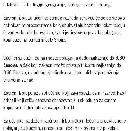
odabrali - iz biologije, geografije, istorije, fizike ili hemije.
Završni ispit za učenike osmog razreda sprovodiće se po strogo
definisanim procedurama koje obuhvataju bezbednu distribuciju,
čuvanje i kontrolu testova, kao i jedinstvena pravila polaganja
koja važe na teritoriji cele Srbije.
Učenici su dužni da na mesto polaganja dođu najkasnije do
8.30
časova
, a đak koji zakasni može pristupiti ispitu najkasnije do
9.30 časova, uz odobrenje direktora škole, ali bez produženja
vremena za rad.
Završni ispit polažu svi učenici koji završavaju osmi razred, kao i
odrasli koji stiču osnovno obrazovanje u skladu sa zakonom
kojim se uređuje obrazovanje odraslih.
Za učenike na dužem kućnom ili bolničkom lečenju predviđeno je
polaganje u kućnim, odnosno bolničkim uslovima, uz posebne