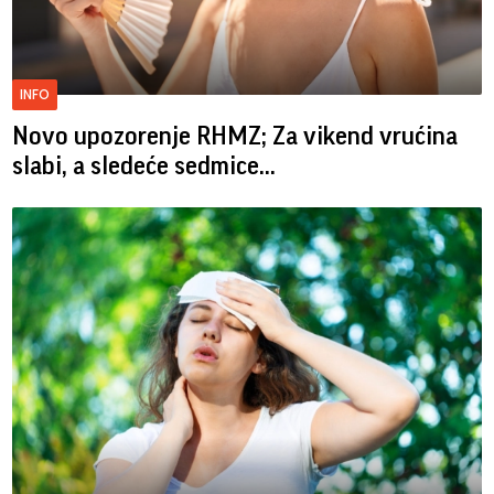
INFO
Novo upozorenje RHMZ; Za vikend vrućina
slabi, a sledeće sedmice...