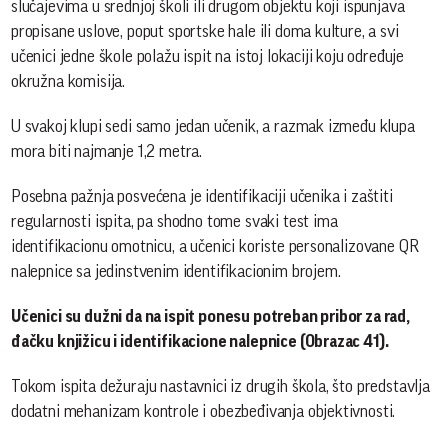
slučajevima u srednjoj školi ili drugom objektu koji ispunjava
propisane uslove, poput sportske hale ili doma kulture, a svi
učenici jedne škole polažu ispit na istoj lokaciji koju određuje
okružna komisija.
U svakoj klupi sedi samo jedan učenik, a razmak između klupa
mora biti najmanje 1,2 metra.
Posebna pažnja posvećena je identifikaciji učenika i zaštiti
regularnosti ispita, pa shodno tome svaki test ima
identifikacionu omotnicu, a učenici koriste personalizovane QR
nalepnice sa jedinstvenim identifikacionim brojem.
Učenici su dužni da na ispit ponesu potreban pribor za rad,
đačku knjižicu i identifikacione nalepnice (Obrazac 41).
Tokom ispita dežuraju nastavnici iz drugih škola, što predstavlja
dodatni mehanizam kontrole i obezbeđivanja objektivnosti.