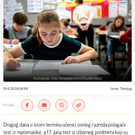
Ilustracija; Foto: Rawpixel.com/Shutterstock
15.6.2026.
|
8:59
Izvor: Tanjug
Podeli:
Drugog dana u istom terminu učenici osmog razreda polagaće
test iz matematike, a 17. juna test iz izbornog predmeta koji su