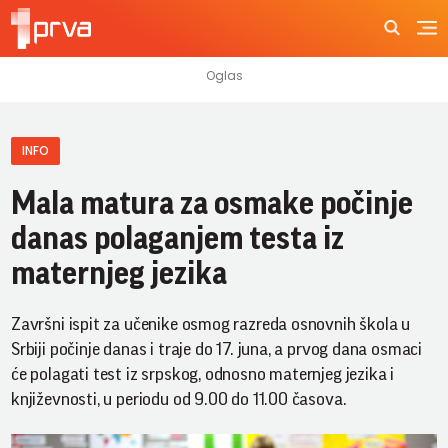
INFO
Mala matura za osmake počinje
danas polaganjem testa iz
maternjeg jezika
Završni ispit za učenike osmog razreda osnovnih škola u
Srbiji počinje danas i traje do 17. juna, a prvog dana osmaci
će polagati test iz srpskog, odnosno maternjeg jezika i
književnosti, u periodu od 9.00 do 11.00 časova.