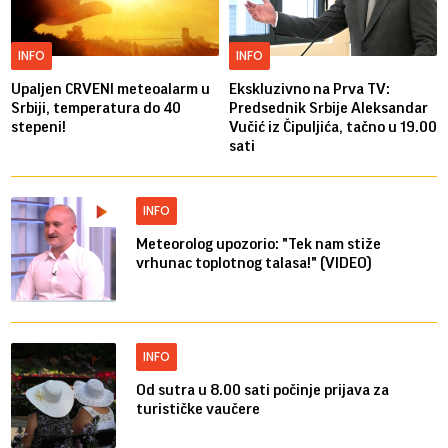
INFO
INFO
Upaljen CRVENI meteoalarm u
Ekskluzivno na Prva TV:
Srbiji, temperatura do 40
Predsednik Srbije Aleksandar
stepeni!
Vučić iz Čipuljića, tačno u 19.00
sati
INFO
Meteorolog upozorio: "Tek nam stiže
vrhunac toplotnog talasa!" (VIDEO)
INFO
Od sutra u 8.00 sati počinje prijava za
turističke vaučere