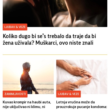
LJUBAV & VEZE
Koliko dugo bi se*s trebalo da traje da bi
žena uživala? Muškarci, ovo niste znali
ZANIMLJIVOSTI
LJUBAV & VEZE
Kuvao krompir na haubi auta,
Letnja vrućina može da
nije uključivao ni klimu, ni
prouzrokuje pucanje kondoma: