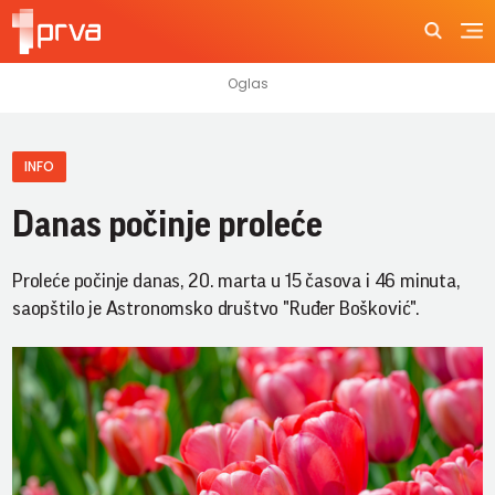
INFO
Danas počinje proleće
Proleće počinje danas, 20. marta u 15 časova i 46 minuta,
saopštilo je Astronomsko društvo "Ruđer Bošković".