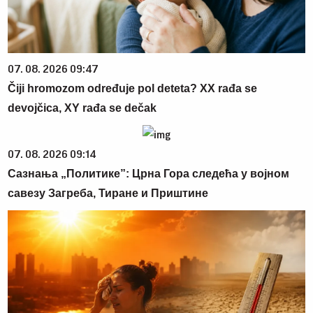
07. 08. 2026 09:47
Čiji hromozom određuje pol deteta? XX rađa se
devojčica, XY rađa se dečak
07. 08. 2026 09:14
Сазнања „Политике”: Црна Гора следећа у војном
савезу Загреба, Тиране и Приштине