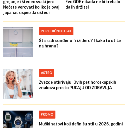
grejanje i štedeo svaki jen:
Evo GDE nikada ne bi trebalo
Nećete verovati koliko je ovaj
da ih držite!
Japanac uspeo da uštedi
PORODIČNI KUTAK
Šta radi sunđer u frižideru? I kako to utiče
na hranu?
ASTRO
Zvezde otkrivaju: Ovih pet horoskopskih
znakova prosto PUCAJU OD ZDRAVLJA
PROMO
Muški satovi koji definišu stil u 2026. godini