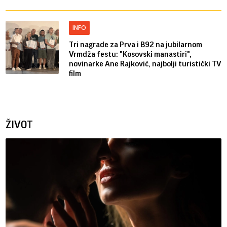
INFO
Tri nagrade za Prva i B92 na jubilarnom
Vrmdža festu: "Kosovski manastiri",
novinarke Ane Rajković, najbolji turistički TV
film
ŽIVOT