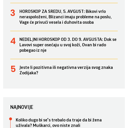
HOROSKOP ZA SREDU, 5. AVGUST: Bikovi vrlo
neraspoloženi, Blizanci imaju probleme na poslu,
Vage će privući vesela i duhovita osoba
NEDELJNI HOROSKOP OD 3. DO 9. AVGUSTA: Dok se
Lavovi super osećaju u svoj koži, Ovan bi rado
pobegao iz nje
Jeste li pozitivna ili negativna verzija svog znaka
Zodijaka?
NAJNOVIJE
Koliko dugo bi se*s trebalo da traje da bi žena
uživala? Muškarci, ovo niste znali