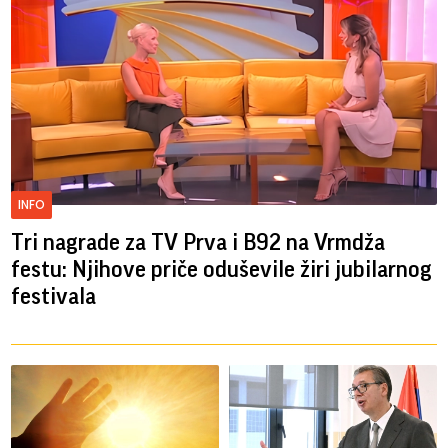
INFO
Tri nagrade za TV Prva i B92 na Vrmdža
festu: Njihove priče oduševile žiri jubilarnog
festivala