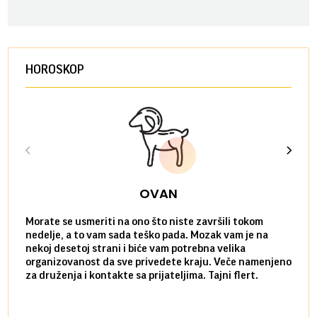
HOROSKOP
OVAN
Morate se usmeriti na ono što niste završili tokom
Sve n
nedelje, a to vam sada teško pada. Mozak vam je na
potpu
nekoj desetoj strani i biće vam potrebna velika
stvar
organizovanost da sve privedete kraju. Veče namenjeno
tempo
za druženja i kontakte sa prijateljima. Tajni flert.
najbl