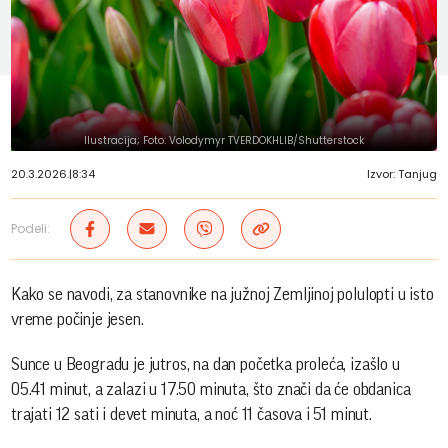
Ilustracija; Foto: Volodymyr TVERDOKHLIB/Shutterstock
20.3.2026.
|
8:34
Izvor: Tanjug
Podeli:
Kako se navodi, za stanovnike na južnoj Zemljinoj polulopti u isto
vreme počinje jesen.
Sunce u Beogradu je jutros, na dan početka proleća, izašlo u
05.41 minut, a zalazi u 17.50 minuta, što znači da će obdanica
trajati 12 sati i devet minuta, a noć 11 časova i 51 minut.