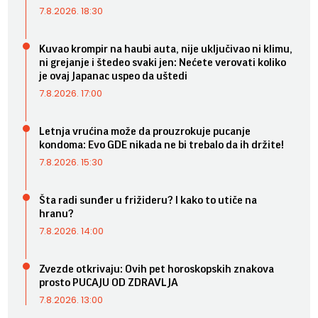
7.8.2026. 18:30
Kuvao krompir na haubi auta, nije uključivao ni klimu,
ni grejanje i štedeo svaki jen: Nećete verovati koliko
je ovaj Japanac uspeo da uštedi
7.8.2026. 17:00
Letnja vrućina može da prouzrokuje pucanje
kondoma: Evo GDE nikada ne bi trebalo da ih držite!
7.8.2026. 15:30
Šta radi sunđer u frižideru? I kako to utiče na
hranu?
7.8.2026. 14:00
Zvezde otkrivaju: Ovih pet horoskopskih znakova
prosto PUCAJU OD ZDRAVLJA
7.8.2026. 13:00