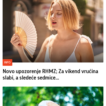
INFO
Novo upozorenje RHMZ; Za vikend vrućina
slabi, a sledeće sedmice...