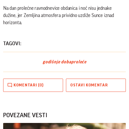
Na dan prolećne ravnodnevice obdanica i noć nisu jednake
dužine, jer Zemljina atmosfera prividno uzdiže Sunce iznad
horizonta.
TAGOVI:
godišnje doba
proleće
KOMENTARI (0)
OSTAVI KOMENTAR
POVEZANE VESTI