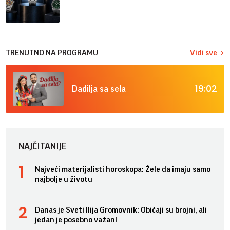
TRENUTNO NA PROGRAMU
Vidi sve
19:02
Dadilja sa sela
NAJČITANIJE
Najveći materijalisti horoskopa: Žele da imaju samo
najbolje u životu
Danas je Sveti Ilija Gromovnik: Običaji su brojni, ali
jedan je posebno važan!