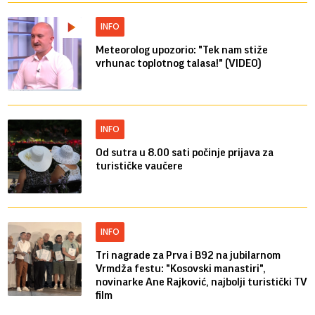
INFO
Meteorolog upozorio: "Tek nam stiže
vrhunac toplotnog talasa!" (VIDEO)
INFO
Od sutra u 8.00 sati počinje prijava za
turističke vaučere
INFO
Tri nagrade za Prva i B92 na jubilarnom
Vrmdža festu: "Kosovski manastiri",
novinarke Ane Rajković, najbolji turistički TV
film