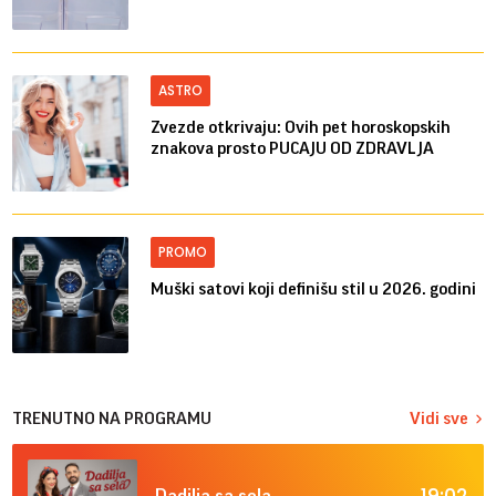
ASTRO
Zvezde otkrivaju: Ovih pet horoskopskih
znakova prosto PUCAJU OD ZDRAVLJA
PROMO
Muški satovi koji definišu stil u 2026. godini
TRENUTNO NA PROGRAMU
Vidi sve
19:02
Dadilja sa sela