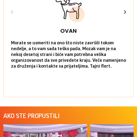
OVAN
Morate se usmeriti na ono što niste završili tokom
Sve n
nedelje, a to vam sada teško pada. Mozak vam je na
potpu
nekoj desetoj strani i biće vam potrebna velika
stvar
organizovanost da sve privedete kraju. Veče namenjeno
tempo
za druženja i kontakte sa prijateljima. Tajni flert.
najbl
AKO STE PROPUSTILI