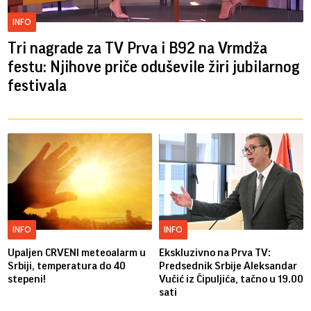
INFO
Tri nagrade za TV Prva i B92 na Vrmdža
festu: Njihove priče oduševile žiri jubilarnog
festivala
INFO
INFO
Upaljen CRVENI meteoalarm u
Ekskluzivno na Prva TV:
Srbiji, temperatura do 40
Predsednik Srbije Aleksandar
stepeni!
Vučić iz Čipuljića, tačno u 19.00
sati