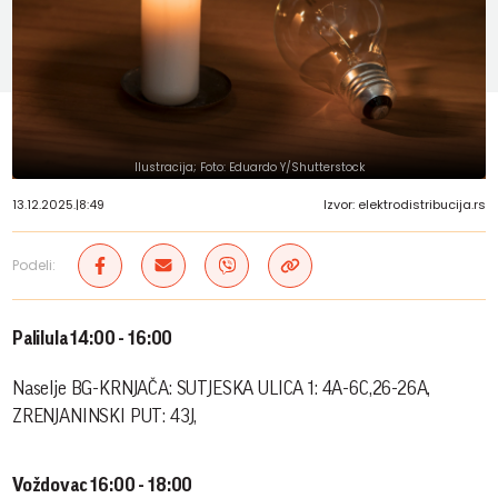
Ilustracija; Foto: Eduardo Y/Shutterstock
13.12.2025.
|
8:49
Izvor: elektrodistribucija.rs
Podeli:
Palilula 14:00 - 16:00
Naselje BG-KRNJAČA: SUTJESKA ULICA 1: 4A-6C,26-26A,
ZRENJANINSKI PUT: 43J,
Voždovac 16:00 - 18:00