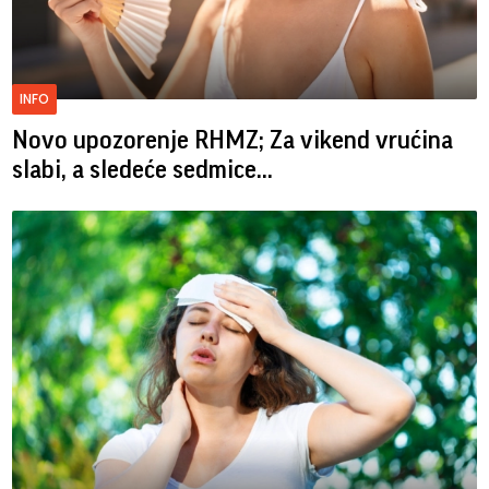
INFO
Novo upozorenje RHMZ; Za vikend vrućina
slabi, a sledeće sedmice...