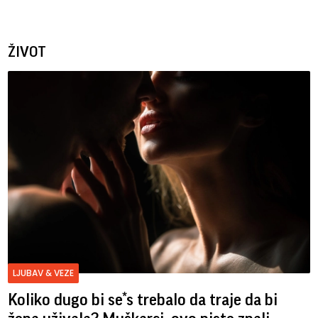
ŽIVOT
LJUBAV & VEZE
Koliko dugo bi se*s trebalo da traje da bi