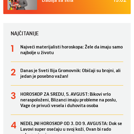
NAJČITANIJE
Najveći materijalisti horoskopa: Žele da imaju samo
najbolje u životu
Danas je Sveti Ilija Gromovnik: Običaji su brojni, ali
jedan je posebno važan!
HOROSKOP ZA SREDU, 5. AVGUST: Bikovi vrlo
neraspoloženi, Blizanci imaju probleme na poslu,
Vage će privući vesela i duhovita osoba
NEDELJNI HOROSKOP OD 3. DO 9. AVGUSTA: Dok se
Lavovi super osećaju u svoj koži, Ovan bi rado