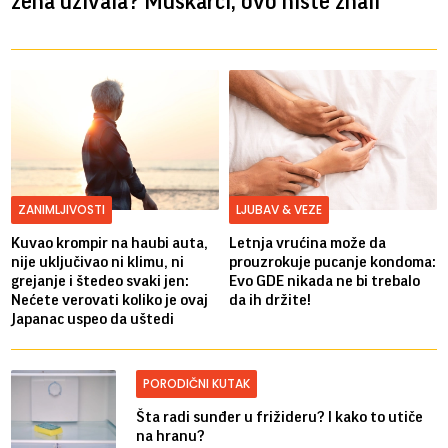
žena uživala? Muškarci, ovo niste znali
ZANIMLJIVOSTI
LJUBAV & VEZE
Kuvao krompir na haubi auta,
Letnja vrućina može da
nije uključivao ni klimu, ni
prouzrokuje pucanje kondoma:
grejanje i štedeo svaki jen:
Evo GDE nikada ne bi trebalo
Nećete verovati koliko je ovaj
da ih držite!
Japanac uspeo da uštedi
PORODIČNI KUTAK
Šta radi sunđer u frižideru? I kako to utiče
na hranu?