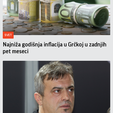
SVET
Najniža godišnja inflacija u Grčkoj u zadnjih
pet meseci