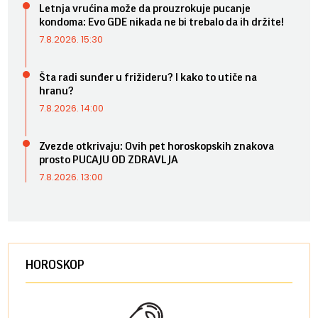
Letnja vrućina može da prouzrokuje pucanje
kondoma: Evo GDE nikada ne bi trebalo da ih držite!
7.8.2026. 15:30
Šta radi sunđer u frižideru? I kako to utiče na
hranu?
7.8.2026. 14:00
Zvezde otkrivaju: Ovih pet horoskopskih znakova
prosto PUCAJU OD ZDRAVLJA
7.8.2026. 13:00
HOROSKOP