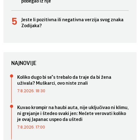
pobegao iz nje
Jeste li pozitivna ili negativna verzija svog znaka
Zodijaka?
NAJNOVIJE
Koliko dugo bi se*s trebalo da traje da bi žena
uživala? Muškarci, ovo niste znali
7.8.2026. 18:30
Kuvao krompir na haubi auta, nije uključivao ni klimu,
ni grejanje i štedeo svaki jen: Nećete verovati koliko
je ovaj Japanac uspeo da uštedi
7.8.2026. 17:00