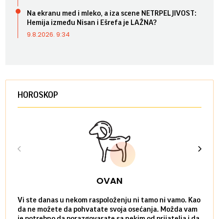
Na ekranu med i mleko, a iza scene NETRPELJIVOST:
Hemija između Nisan i Ešrefa je LAŽNA?
9.8.2026. 9:34
HOROSKOP
OVAN
Vi ste danas u nekom raspoloženju ni tamo ni vamo. Kao
Danas
da ne možete da pohvatate svoja osećanja. Možda vam
posve
je potrebno da porazgovarate sa nekim od prijatelja i da
susre