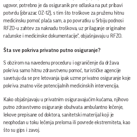
ugovor, potrebno je da osiguranik pre odlaska na put pribavi
potvrdu (obrazac OZ-12), s tim što troškove za pruženu hitnu
medicinsku pomoć plaća sam, a po povratku u Srbiju podnosi
RFZO-u zahtev za naknadu troškova, uz prilaganje originalne
računske i medicinske dokumentacije", objašnjavaju u RFZO.
Šta sve pokriva privatno putno osiguranje?
S obzirom na navedenu proceduru i ograničenje da država
pokriva samo hitnu zdravstvenu pomoć, turističke agencije
savetuju da se pre letovanja ipak uzme privatno osiguranje koje
pokriva znatno više potencijalnih medicinskih intervencija.
Kako objašnjavaju u privatnim osiguravajućim kućama, njihovo
putno zdravstveno osiguranje obuhvata ambulantno lečenje,
lekove prepisane od doktora, sanitetski materijal koji je
neophodan u toku lečenja preloma ili povrede ekstremiteta, kao
što su gips i zavoj.