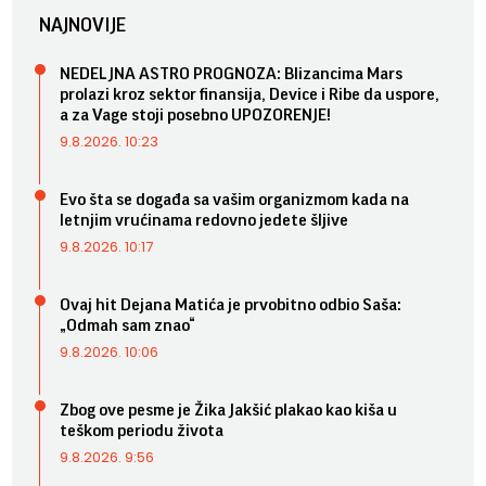
NAJNOVIJE
NEDELJNA ASTRO PROGNOZA: Blizancima Mars
prolazi kroz sektor finansija, Device i Ribe da uspore,
a za Vage stoji posebno UPOZORENJE!
9.8.2026. 10:23
Evo šta se događa sa vašim organizmom kada na
letnjim vrućinama redovno jedete šljive
9.8.2026. 10:17
Ovaj hit Dejana Matića je prvobitno odbio Saša:
„Odmah sam znao“
9.8.2026. 10:06
Zbog ove pesme je Žika Jakšić plakao kao kiša u
teškom periodu života
9.8.2026. 9:56