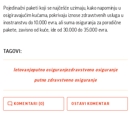
Pojedinačni paketi koji se najčešće uzimaju, kako napominju u
osigiravajućim kućama, pokrivaju iznose zdravstvenih usluga u
inostranstvu do 10.000 evra, ali suma osiguranja za porodične
pakete, zavisno od kuće, ide od 30.000 do 35.000 evra.
TAGOVI:
letovanje
putno osiguranje
zdravstveno osiguranje
putno zdravstveno osiguranje
KOMENTARI (0)
OSTAVI KOMENTAR