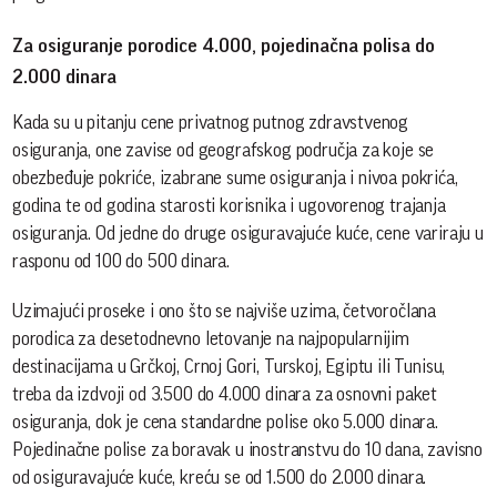
Za osiguranje porodice 4.000, pojedinačna polisa do
2.000 dinara
Kada su u pitanju cene privatnog putnog zdravstvenog
osiguranja, one zavise od geografskog područja za koje se
obezbeđuje pokriće, izabrane sume osiguranja i nivoa pokrića,
godina te od godina starosti korisnika i ugovorenog trajanja
osiguranja. Od jedne do druge osiguravajuće kuće, cene variraju u
rasponu od 100 do 500 dinara.
Uzimajući proseke i ono što se najviše uzima, četvoročlana
porodica za desetodnevno letovanje na najpopularnijim
destinacijama u Grčkoj, Crnoj Gori, Turskoj, Egiptu ili Tunisu,
treba da izdvoji od 3.500 do 4.000 dinara za osnovni paket
osiguranja, dok je cena standardne polise oko 5.000 dinara.
Pojedinačne polise za boravak u inostranstvu do 10 dana, zavisno
od osiguravajuće kuće, kreću se od 1.500 do 2.000 dinara.