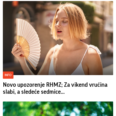
INFO
Novo upozorenje RHMZ; Za vikend vrućina
slabi, a sledeće sedmice...