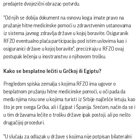
predajete dvojezični obrazac-potvrdu.
"Od njih se dobija dokument na osnovu koga imate pravo na
pružanje hitne medicinske pomoći u zdravstvenim ustanovama
iz sistema javnog zdravlja države u kojoj boravite. Osiguranik
RFZO eventualno plaća participaciju pod istim uslovima kao i
osiguranici države u kojoj boravite", preciziraju u RFZO ovaj
postupak lečenja u inostranstvu o njihovom trošku.
Kako se besplatno lečiti u Grčkoj ili Egiptu?
Pregledom spiska zemalja s kojima RFZO ima ugovor o
besplatnom pružanju hitne medicinske pomoći, u oči pada da
među njima nisu one u kojima turisti iz Srbije najčešće letuju, kao
što je pre svega Grčka, ali i Egipat i Španija. Srećom, način da se i
u tim državama lečite o trošku države ipak postoji, ali po nešto
drugačijoj proceduri.
"U slučaju za odlazak u države s kojima nije potpisan bilateralni