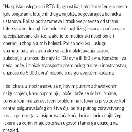
"Na spisku usluga su i RTG dijagnostika, bolničko lečenje u mestu
gde osiguranik letuje ili druga najbliža odgovarajuća bolnička
ustanova. Polisa podrazumeva i troškove prevoza od strane
hitne službe do najbliže bolnice ili najbližeg lekara, upućivanja u
specijalizovane klinike, a ako je to medicinski neophodno i
operaciju zbog akutnih bolesti. Polisa pokriva i uslugu
stomatologa, ali samo ako se radi o olakšavanju akutne
zubobolje, u iznosu do najviše 100 evra ili 150 evra. Konačno i za
nedaj bože, i trošak transporta preminulog tusite u inostranstvu,
u iznosu do 5.000 evra", navode u osiguravajućim kućama.
I do lekara u inostranstvu sa njihovim putnim zdravstvenim
osiguranjem, kako napominju, lakše i brže se dolazi. Naime,
turista koji ima zdravstveni problem na letovanju prvo zove kol
centar osiguravajućeg društva čiju polisu putnog zdravstvenog
ima, a potom ga ta osiguravajuća kuća locira i locira najbližeg
lekara sa kojim imaju potpisan ugovor i tamo ga upućuju na
pregled.