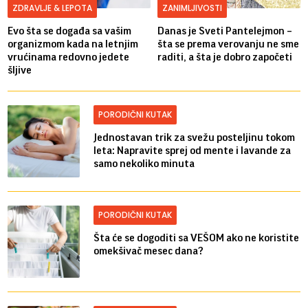
ZDRAVLJE & LEPOTA
ZANIMLJIVOSTI
Evo šta se događa sa vašim
Danas je Sveti Pantelejmon –
organizmom kada na letnjim
šta se prema verovanju ne sme
vrućinama redovno jedete
raditi, a šta je dobro započeti
šljive
PORODIČNI KUTAK
Jednostavan trik za svežu posteljinu tokom
leta: Napravite sprej od mente i lavande za
samo nekoliko minuta
PORODIČNI KUTAK
Šta će se dogoditi sa VEŠOM ako ne koristite
omekšivač mesec dana?