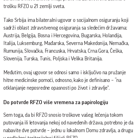
trošku RFZO u 21 zemlji sveta.
Tako Srbija ima bilateralni ugovor o socijalnom osiguranju koji
sadrži oblast zdravstvenog osiguranja sa sledećim državama:
Austrija, Belgija, Bosna i Hercegovina, Bugarska, Holandija,
Italija, Luksemburg, Mađarska, Severna Makedonija, Nemačka,
Rumunija, Slovačka, Francuska, Hrvatska, Crna Gora, Češka,
Slovenija, Turska, Tunis, Poljska i Velika Britanija.
Međutim, ovaj ugovor se odnosi samo i isključivo na pružanje
hitne medicinske pomoći, odnosno, kako je definisano – “na
otklanjanje neposredne opasnosti po život i zdravlje”.
Do potvrde RFZO više vremena za papirologiju
Sem toga, da bi RFZO snosio troškove vašeg lečenja tokom
putovanja ili letovanja nekoj od navedenih država, potrebno je da
nabavite dve potvrde – jednu u lokalnom Domu zdravlja, a drugu