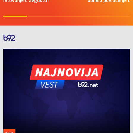
letovanje u avgustu?
donelo povlačenje D