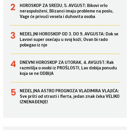
HOROSKOP ZA SREDU, 5. AVGUST: Bikovi vrlo
neraspoloženi, Blizanci imaju probleme na poslu,
Vage će privući vesela i duhovita osoba
NEDELJNI HOROSKOP OD 3. DO 9. AVGUSTA: Dok se
Lavovi super osećaju u svoj koži, Ovan bi rado
pobegao iz nje
DNEVNI HOROSKOP ZA UTORAK, 4. AVGUST: Rak
razmišlja o osobi iz PROŠLOSTI, Lav dobija ponudu
koja se ne ODBIJA
NEDELJNA ASTRO PROGNOZA VLADIMIRA VLAJIĆA:
Sve pršti od strasti i flerta, jedan znak čeka VELIKO
IZNENAĐENJE!