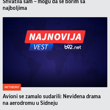
Shvatila sam – mogu da se borim sa
najboljima
AKTUELNO
Avioni se zamalo sudarili: Neviđena drama
na aerodromu u Sidneju