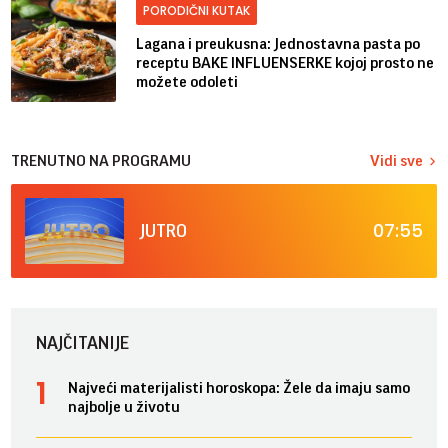
PORODIČNI KUTAK
Lagana i preukusna: Jednostavna pasta po
receptu BAKE INFLUENSERKE kojoj prosto ne
možete odoleti
TRENUTNO NA PROGRAMU
Vidi sve
07:55
JUTRO
NAJČITANIJE
Najveći materijalisti horoskopa: Žele da imaju samo
najbolje u životu