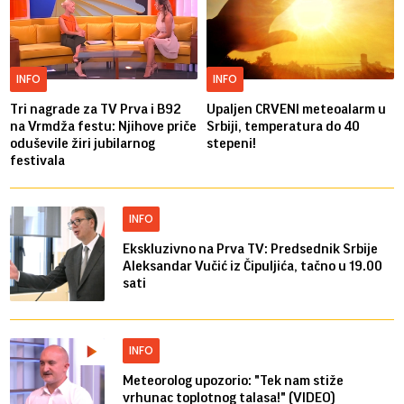
INFO
INFO
Tri nagrade za TV Prva i B92
Upaljen CRVENI meteoalarm u
na Vrmdža festu: Njihove priče
Srbiji, temperatura do 40
oduševile žiri jubilarnog
stepeni!
festivala
INFO
Ekskluzivno na Prva TV: Predsednik Srbije
Aleksandar Vučić iz Čipuljića, tačno u 19.00
sati
INFO
Meteorolog upozorio: "Tek nam stiže
vrhunac toplotnog talasa!" (VIDEO)