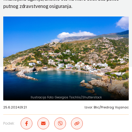
putnog zdravstvenog osiguranja.
Ilustracija Foto: Georgios Tsichlis/Shutterstock
25.6.2024.
|
9:21
Izvor: Blic/Predrag Vujanac
Podeli: