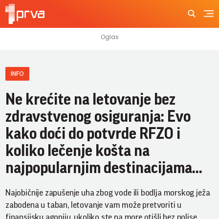
INFO
Ne krećite na letovanje bez
zdravstvenog osiguranja: Evo
kako doći do potvrde RFZO i
koliko lečenje košta na
najpopularnjim destinacijama...
Najobičnije zapušenje uha zbog vode ili bodlja morskog ježa
zabodena u taban, letovanje vam može pretvoriti u
finansijsku agoniju, ukoliko ste na more otišli bez polise