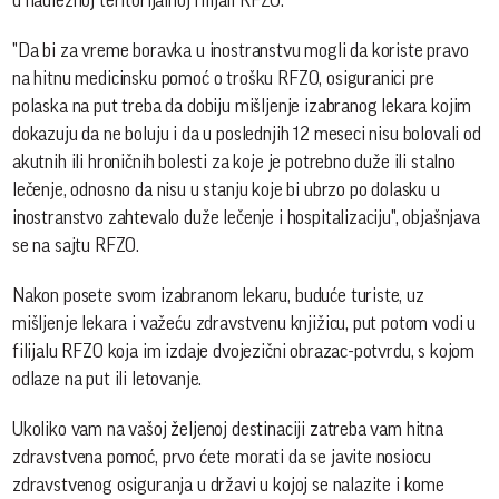
u nadležnoj teritorijalnoj filijali RFZO.
"Da bi za vreme boravka u inostranstvu mogli da koriste pravo
na hitnu medicinsku pomoć o trošku RFZO, osiguranici pre
polaska na put treba da dobiju mišljenje izabranog lekara kojim
dokazuju da ne boluju i da u poslednjih 12 meseci nisu bolovali od
akutnih ili hroničnih bolesti za koje je potrebno duže ili stalno
lečenje, odnosno da nisu u stanju koje bi ubrzo po dolasku u
inostranstvo zahtevalo duže lečenje i hospitalizaciju", objašnjava
se na sajtu RFZO.
Nakon posete svom izabranom lekaru, buduće turiste, uz
mišljenje lekara i važeću zdravstvenu knjižicu, put potom vodi u
filijalu RFZO koja im izdaje dvojezični obrazac-potvrdu, s kojom
odlaze na put ili letovanje.
Ukoliko vam na vašoj željenoj destinaciji zatreba vam hitna
zdravstvena pomoć, prvo ćete morati da se javite nosiocu
zdravstvenog osiguranja u državi u kojoj se nalazite i kome