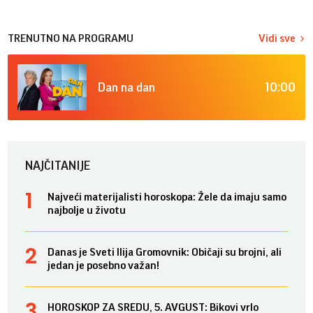
TRENUTNO NA PROGRAMU
Vidi sve
10:00
Dan na dan
NAJČITANIJE
Najveći materijalisti horoskopa: Žele da imaju samo
najbolje u životu
Danas je Sveti Ilija Gromovnik: Običaji su brojni, ali
jedan je posebno važan!
HOROSKOP ZA SREDU, 5. AVGUST: Bikovi vrlo