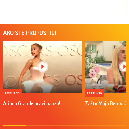
AKO STE PROPUSTILI
EXKLUZIV
EXKLUZIV
Ariana Grande pravi pauzu!
Zašto Maja Berović v