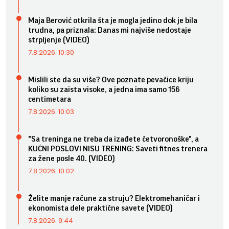
Maja Berović otkrila šta je mogla jedino dok je bila
trudna, pa priznala: Danas mi najviše nedostaje
strpljenje (VIDEO)
7.8.2026. 10:30
Mislili ste da su više? Ove poznate pevačice kriju
koliko su zaista visoke, a jedna ima samo 156
centimetara
7.8.2026. 10:03
"Sa treninga ne treba da izađete četvoronoške", a
KUĆNI POSLOVI NISU TRENING: Saveti fitnes trenera
za žene posle 40. (VIDEO)
7.8.2026. 10:02
Želite manje račune za struju? Elektromehaničar i
ekonomista dele praktične savete (VIDEO)
7.8.2026. 9:44