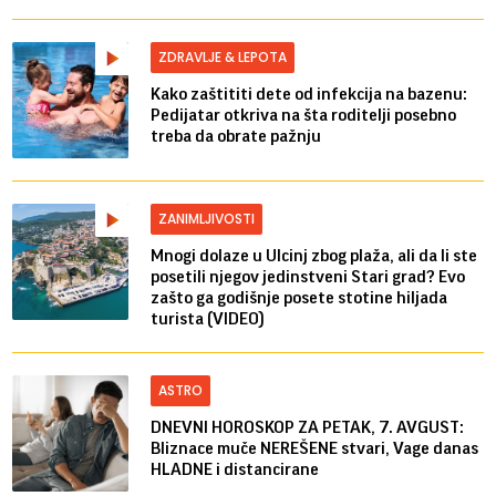
ZDRAVLJE & LEPOTA
Kako zaštititi dete od infekcija na bazenu:
Pedijatar otkriva na šta roditelji posebno
treba da obrate pažnju
ZANIMLJIVOSTI
Mnogi dolaze u Ulcinj zbog plaža, ali da li ste
posetili njegov jedinstveni Stari grad? Evo
zašto ga godišnje posete stotine hiljada
turista (VIDEO)
ASTRO
DNEVNI HOROSKOP ZA PETAK, 7. AVGUST:
Bliznace muče NEREŠENE stvari, Vage danas
HLADNE i distancirane