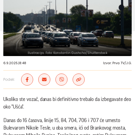
Ilustracija; Foto: Konstantin Gushcha/Shutterstock
6.9.2025.
|
8:48
Izvor: Prva TV/J.G.
Podeli:
Ukoliko ste vozač, danas bi definitivno trebalo da izbegavate deo
oko "Ušća".
Danas do 16 časova, linije 15, 84, 704, 706 i 707 će umesto
Bulevarom Nikole Tesle, u oba smera, ići od Brankovog mosta,