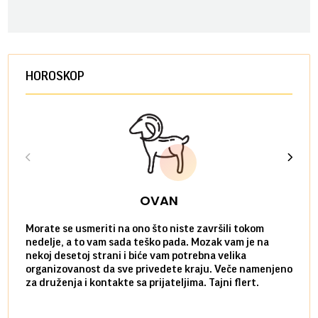
HOROSKOP
OVAN
Morate se usmeriti na ono što niste završili tokom
Sve n
nedelje, a to vam sada teško pada. Mozak vam je na
potpu
nekoj desetoj strani i biće vam potrebna velika
stvar
organizovanost da sve privedete kraju. Veče namenjeno
tempo
za druženja i kontakte sa prijateljima. Tajni flert.
najbl