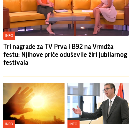
INFO
Tri nagrade za TV Prva i B92 na Vrmdža
festu: Njihove priče oduševile žiri jubilarnog
festivala
INFO
INFO