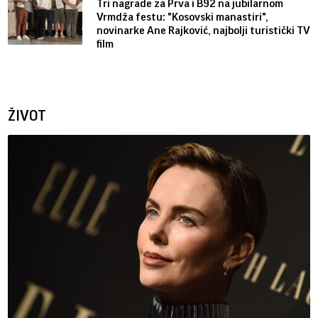
Tri nagrade za Prva i B92 na jubilarnom
Vrmdža festu: "Kosovski manastiri",
novinarke Ane Rajković, najbolji turistički TV
film
ŽIVOT