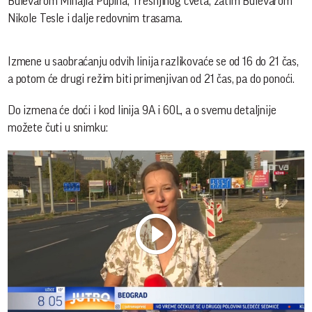
Bulevarom Mihajla Pupina, Trešnjinog cveta, zatim Bulevarom
Nikole Tesle i dalje redovnim trasama.
Izmene u saobraćanju odvih linija razlikovaće se od 16 do 21 čas,
a potom će drugi režim biti primenjivan od 21 čas, pa do ponoći.
Do izmena će doći i kod linija 9A i 60L, a o svemu detaljnije
možete čuti u snimku:
Play