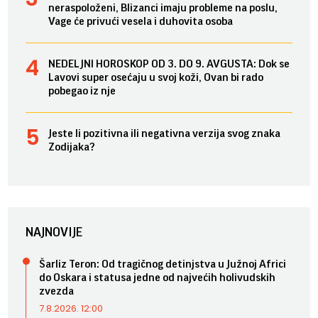
neraspoloženi, Blizanci imaju probleme na poslu,
Vage će privući vesela i duhovita osoba
NEDELJNI HOROSKOP OD 3. DO 9. AVGUSTA: Dok se
Lavovi super osećaju u svoj koži, Ovan bi rado
pobegao iz nje
Jeste li pozitivna ili negativna verzija svog znaka
Zodijaka?
NAJNOVIJE
Šarliz Teron: Od tragičnog detinjstva u Južnoj Africi
do Oskara i statusa jedne od najvećih holivudskih
zvezda
7.8.2026. 12:00