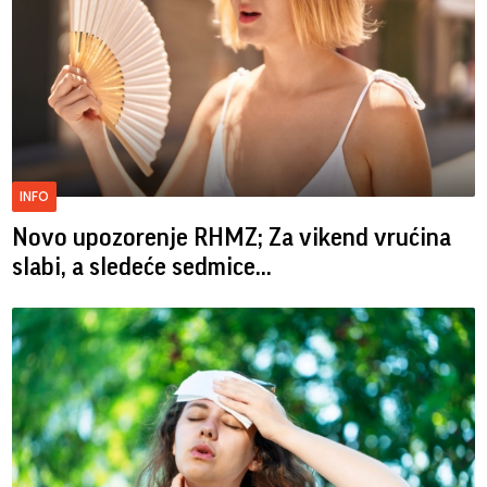
INFO
Novo upozorenje RHMZ; Za vikend vrućina
slabi, a sledeće sedmice...