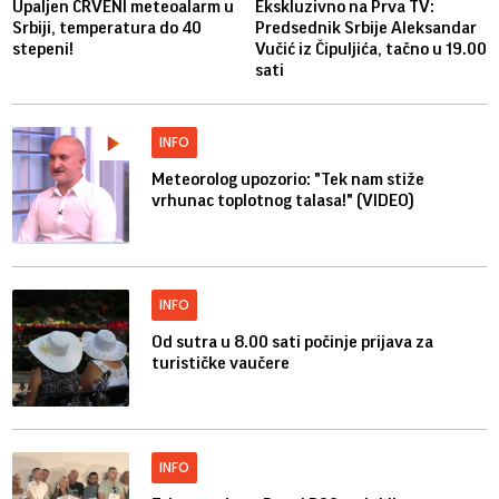
Upaljen CRVENI meteoalarm u
Ekskluzivno na Prva TV:
Srbiji, temperatura do 40
Predsednik Srbije Aleksandar
stepeni!
Vučić iz Čipuljića, tačno u 19.00
sati
INFO
Meteorolog upozorio: "Tek nam stiže
vrhunac toplotnog talasa!" (VIDEO)
INFO
Od sutra u 8.00 sati počinje prijava za
turističke vaučere
INFO