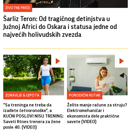
ŽIVOTNE PRIČE
Šarliz Teron: Od tragičnog detinjstva u
Južnoj Africi do Oskara i statusa jedne od
najvećih holivudskih zvezda
ZDRAVLJE & LEPOTA
PORODIČNI KUTAK
"Sa treninga ne treba da
Želite manje račune za struju?
izađete četvoronoške", a
Elektromehaničar i
KUĆNI POSLOVI NISU TRENING:
ekonomista dele praktične
Saveti fitnes trenera za žene
savete (VIDEO)
posle 40. (VIDEO)