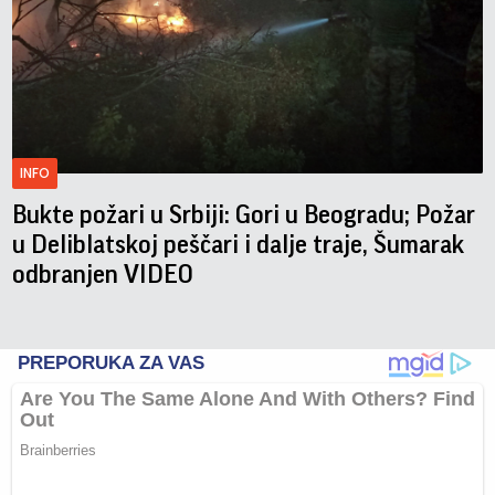
INFO
Bukte požari u Srbiji: Gori u Beogradu; Požar
u Deliblatskoj peščari i dalje traje, Šumarak
odbranjen VIDEO