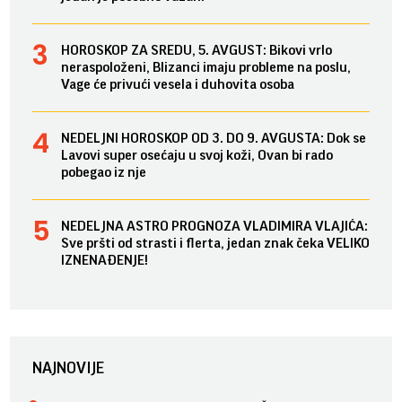
HOROSKOP ZA SREDU, 5. AVGUST: Bikovi vrlo
neraspoloženi, Blizanci imaju probleme na poslu,
Vage će privući vesela i duhovita osoba
NEDELJNI HOROSKOP OD 3. DO 9. AVGUSTA: Dok se
Lavovi super osećaju u svoj koži, Ovan bi rado
pobegao iz nje
NEDELJNA ASTRO PROGNOZA VLADIMIRA VLAJIĆA:
Sve pršti od strasti i flerta, jedan znak čeka VELIKO
IZNENAĐENJE!
NAJNOVIJE