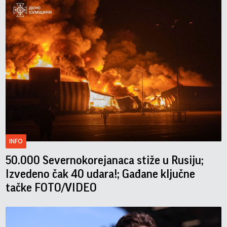
INFO
50.000 Severnokorejanaca stiže u Rusiju;
Izvedeno čak 40 udara!; Gađane ključne
tačke FOTO/VIDEO