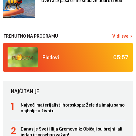
Ove rase pasa se ne snalaze dobro u vodi
TRENUTNO NA PROGRAMU
Vidi sve
05:57
Plodovi
NAJČITANIJE
Najveći materijalisti horoskopa: Žele da imaju samo
najbolje u životu
Danas je Sveti Ilija Gromovnik: Običaji su brojni, ali
jedan je posebno važan!