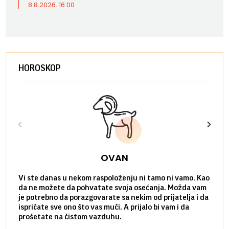
8.8.2026. 16:00
HOROSKOP
OVAN
Vi ste danas u nekom raspoloženju ni tamo ni vamo. Kao
Danas
da ne možete da pohvatate svoja osećanja. Možda vam
posve
je potrebno da porazgovarate sa nekim od prijatelja i da
susre
ispričate sve ono što vas muči. A prijalo bi vam i da
volel
prošetate na čistom vazduhu.
način