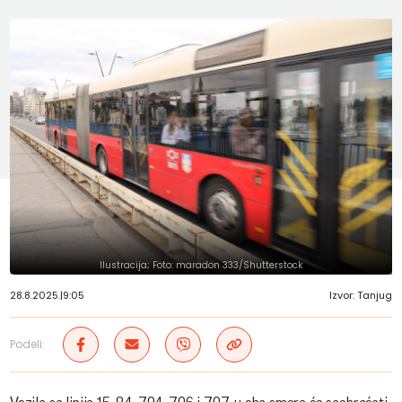
Ilustracija; Foto: maradon 333/Shutterstock
28.8.2025.
|
9:05
Izvor: Tanjug
Podeli: