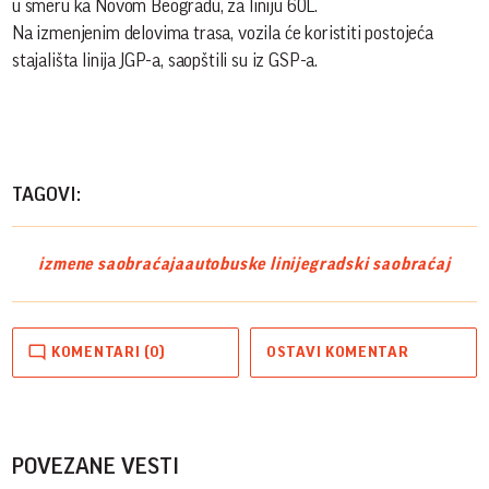
u smeru ka Novom Beogradu, za liniju 60L.
Na izmenjenim delovima trasa, vozila će koristiti postojeća
stajališta linija JGP-a, saopštili su iz GSP-a.
TAGOVI:
izmene saobraćaja
autobuske linije
gradski saobraćaj
KOMENTARI (0)
OSTAVI KOMENTAR
POVEZANE VESTI