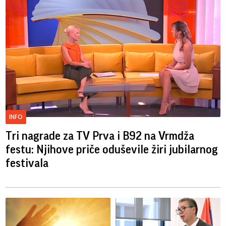
INFO
Tri nagrade za TV Prva i B92 na Vrmdža
festu: Njihove priče oduševile žiri jubilarnog
festivala