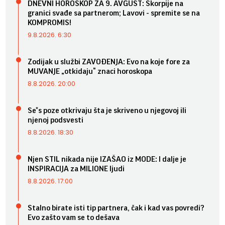
DNEVNI HOROSKOP ZA 9. AVGUST: Škorpije na
granici svađe sa partnerom; Lavovi - spremite se na
KOMPROMIS!
9.8.2026. 6:30
Zodijak u službi ZAVOĐENJA: Evo na koje fore za
MUVANJE „otkidaju“ znaci horoskopa
8.8.2026. 20:00
Se*s poze otkrivaju šta je skriveno u njegovoj ili
njenoj podsvesti
8.8.2026. 18:30
Njen STIL nikada nije IZAŠAO iz MODE: I dalje je
INSPIRACIJA za MILIONE ljudi
8.8.2026. 17:00
Stalno birate isti tip partnera, čak i kad vas povredi?
Evo zašto vam se to dešava