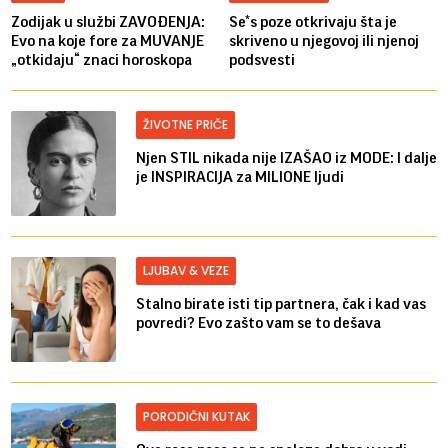
Zodijak u službi ZAVOĐENJA:
Se*s poze otkrivaju šta je
Evo na koje fore za MUVANJE
skriveno u njegovoj ili njenoj
„otkidaju“ znaci horoskopa
podsvesti
ŽIVOTNE PRIČE
Njen STIL nikada nije IZAŠAO iz MODE: I dalje
je INSPIRACIJA za MILIONE ljudi
LJUBAV & VEZE
Stalno birate isti tip partnera, čak i kad vas
povredi? Evo zašto vam se to dešava
PORODIČNI KUTAK