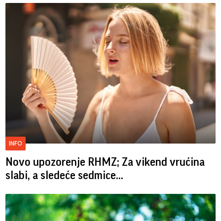
INFO
Novo upozorenje RHMZ; Za vikend vrućina
slabi, a sledeće sedmice...