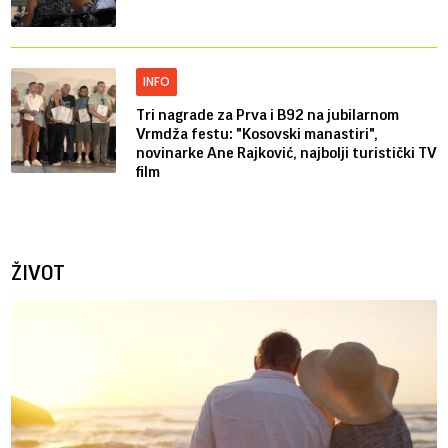
INFO
Tri nagrade za Prva i B92 na jubilarnom
Vrmdža festu: "Kosovski manastiri",
novinarke Ane Rajković, najbolji turistički TV
film
ŽIVOT