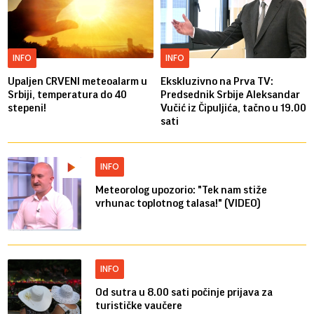
INFO
INFO
Upaljen CRVENI meteoalarm u
Ekskluzivno na Prva TV:
Srbiji, temperatura do 40
Predsednik Srbije Aleksandar
stepeni!
Vučić iz Čipuljića, tačno u 19.00
sati
INFO
Meteorolog upozorio: "Tek nam stiže
vrhunac toplotnog talasa!" (VIDEO)
INFO
Od sutra u 8.00 sati počinje prijava za
turističke vaučere