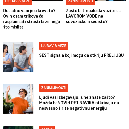
LJUBAV & VEZE
ZANIMLJIVOSTI
Dosadno vam je u krevetu?
Zašto bi trebalo da vozite sa
Ovih osam trikova će
LAVOROM VODE na
rasplamsati strasti brže nego
suvozačkom sedištu?
što mislite
LJUBAV & VEZE
ŠEST signala koji mogu da otkriju PRELJUBU
ZANIMLJIVOSTI
Ljudi vas izbegavaju, a ne znate zašto?
Možda baš OVIH PET NAVIKA otkrivaju da
nesvesno širite negativnu energiju