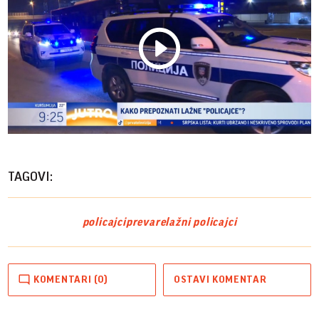
Play
Vide
TAGOVI:
policajci
prevare
lažni policajci
KOMENTARI (0)
OSTAVI KOMENTAR