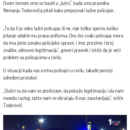
Ovom temom smo se bavili u „Jutru“, kada smo pravnika
Nemanju Todorovića pitali kako prepoznati lažne policajce.
„To da li je neko lažni policajac ili ne, nije toliko sporno, koliko
pitanje odakle mu prava uniforma. Ono što svaki policajac mora
da ima jeste oznaku policijske uprave, i ime, prezime i broj
značke, odnosno legitimaciju“, govori pravnik i ističe da je veći
problem sa policajcima u civilu.
U situaciji kada nas sretnu policajci u civilu, takođe postoji
određeni protokol.
„Dužni su da nam se predstave, da pokažu legitimaciju i da nam
navedu razlog zašto nam se obraćaju ili nas zaustavljaju“, ističe
Todorović.