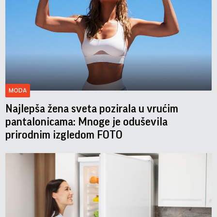
MODA
Najlepša žena sveta pozirala u vrućim
pantalonicama: Mnoge je oduševila
prirodnim izgledom FOTO