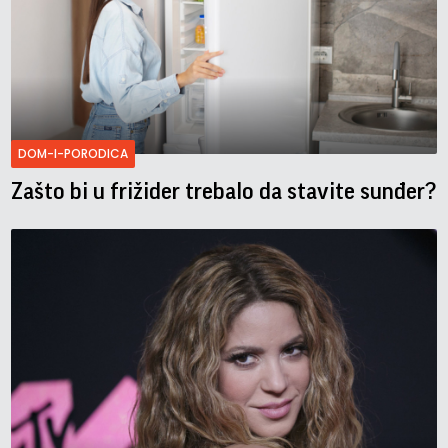
DOM-I-PORODICA
Zašto bi u frižider trebalo da stavite sunđer?