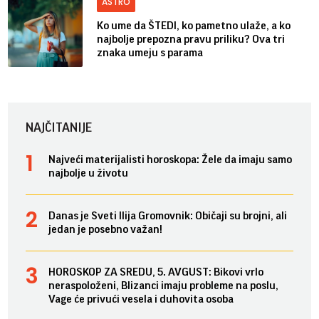
ASTRO
Ko ume da ŠTEDI, ko pametno ulaže, a ko
najbolje prepozna pravu priliku? Ova tri
znaka umeju s parama
NAJČITANIJE
Najveći materijalisti horoskopa: Žele da imaju samo
najbolje u životu
Danas je Sveti Ilija Gromovnik: Običaji su brojni, ali
jedan je posebno važan!
HOROSKOP ZA SREDU, 5. AVGUST: Bikovi vrlo
neraspoloženi, Blizanci imaju probleme na poslu,
Vage će privući vesela i duhovita osoba