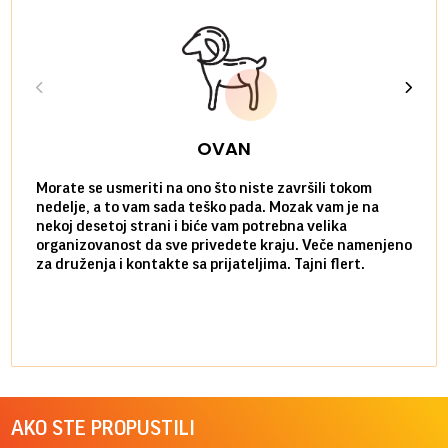
OVAN
Morate se usmeriti na ono što niste završili tokom
Sve n
nedelje, a to vam sada teško pada. Mozak vam je na
potpu
nekoj desetoj strani i biće vam potrebna velika
stvar
organizovanost da sve privedete kraju. Veče namenjeno
tempo
za druženja i kontakte sa prijateljima. Tajni flert.
najbl
AKO STE PROPUSTILI