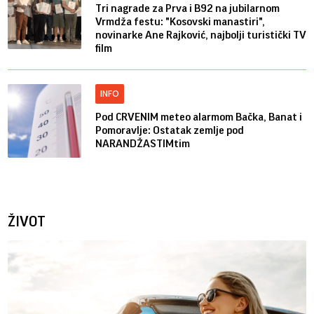
Tri nagrade za Prva i B92 na jubilarnom
Vrmdža festu: "Kosovski manastiri",
novinarke Ane Rajković, najbolji turistički TV
film
INFO
Pod CRVENIM meteo alarmom Bačka, Banat i
Pomoravlje: Ostatak zemlje pod
NARANDŽASTIMtim
ŽIVOT