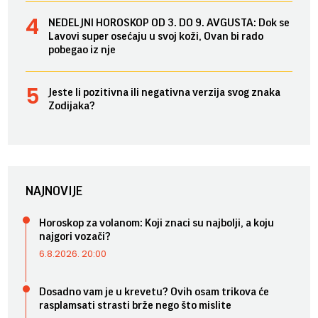
NEDELJNI HOROSKOP OD 3. DO 9. AVGUSTA: Dok se
Lavovi super osećaju u svoj koži, Ovan bi rado
pobegao iz nje
Jeste li pozitivna ili negativna verzija svog znaka
Zodijaka?
NAJNOVIJE
Horoskop za volanom: Koji znaci su najbolji, a koju
najgori vozači?
6.8.2026. 20:00
Dosadno vam je u krevetu? Ovih osam trikova će
rasplamsati strasti brže nego što mislite