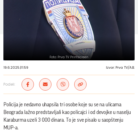
Foto: Prva TV Printscreen
19.6.2025.
|
11:59
Izvor: Prva TV/A.B.
Podeli:
Policija je nedavno uhapsila tri osobe koje su se na ulicama
Beograda lažno predstavljali kao policajci i od devojke u naselju
Karaburma uzeli 3 000 dinara. To je sve pisalo u saopštenju
MUP-a.