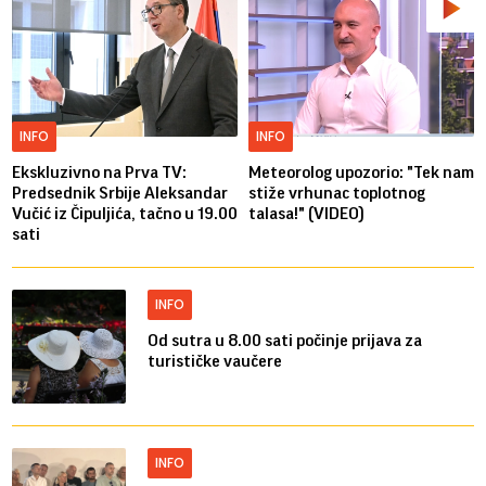
INFO
INFO
Ekskluzivno na Prva TV:
Meteorolog upozorio: "Tek nam
Predsednik Srbije Aleksandar
stiže vrhunac toplotnog
Vučić iz Čipuljića, tačno u 19.00
talasa!" (VIDEO)
sati
INFO
Od sutra u 8.00 sati počinje prijava za
turističke vaučere
INFO