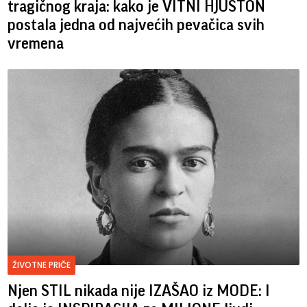
tragičnog kraja: kako je VITNI HJUSTON
postala jedna od najvećih pevačica svih
vremena
ŽIVOTNE PRIČE
Njen STIL nikada nije IZAŠAO iz MODE: I