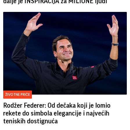
dalje je INSPIRACIJA za MILIONE ljudi
ŽIVOTNE PRIČE
Rodžer Federer: Od dečaka koji je lomio
rekete do simbola elegancije i najvećih
teniskih dostignuća