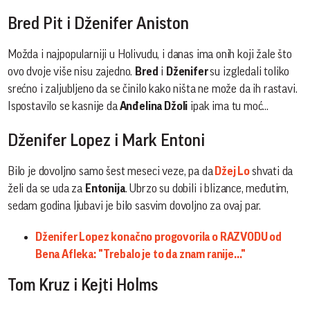
Bred Pit i Dženifer Aniston
Možda i najpopularniji u Holivudu, i danas ima onih koji žale što
ovo dvoje više nisu zajedno.
Bred
i
Dženifer
su izgledali toliko
srećno i zaljubljeno da se činilo kako ništa ne može da ih rastavi.
Ispostavilo se kasnije da
Anđelina Džoli
ipak ima tu moć...
Dženifer Lopez i Mark Entoni
Bilo je dovoljno samo šest meseci veze, pa da
Džej Lo
shvati da
želi da se uda za
Entonija
. Ubrzo su dobili i blizance, međutim,
sedam godina ljubavi je bilo sasvim dovoljno za ovaj par.
Dženifer Lopez konačno progovorila o RAZVODU od
Bena Afleka: "Trebalo je to da znam ranije..."
Tom Kruz i Kejti Holms