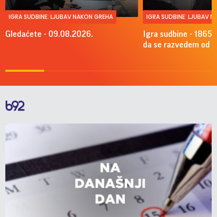
IGRA SUDBINE: LJUBAV NAKON GREHA
IGRA SUDBINE: LJUBAV 
Gledaćete - 09.08.2026.
Igra sudbine - 1865.
da se razvedem od A