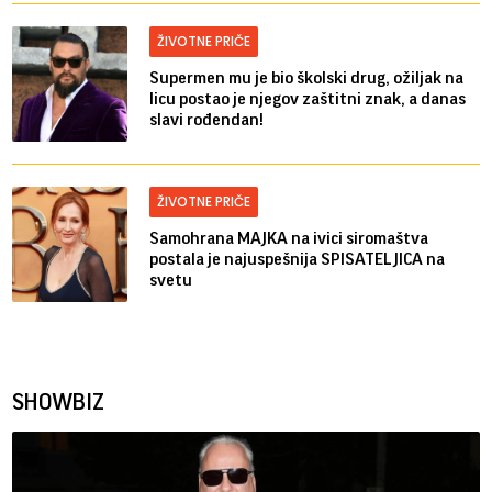
ŽIVOTNE PRIČE
Supermen mu je bio školski drug, ožiljak na
licu postao je njegov zaštitni znak, a danas
slavi rođendan!
ŽIVOTNE PRIČE
Samohrana MAJKA na ivici siromaštva
postala je najuspešnija SPISATELJICA na
svetu
SHOWBIZ