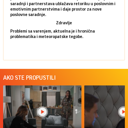
saradnji i partnerstava ublažava retoriku u poslovnim i
porod
emotivnim partnerstvima i daje prostor za nove
situa
poslovne saradnje.
stabi
Zdravlje
Problemi sa varenjem, aktuelna je i hronična
problematika i meteoropatske tegobe.
AKO STE PROPUSTILI