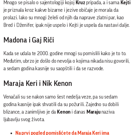
Mnogo se pisalo o sajentologiji kojoj
Kruz
pripada, a i sama
Kejti
je priznala kroz kakve bizarne i jezive običaje je morala da
prolazi. Iako su mnogi želeli od njih da naprave zlatni par, kao
Bred i Dženifer, ipak nije uspelo i Kejti je uspela da nastavi dalje.
Madona i Gaj Riči
Kada se udala te 2000. godine mnogi su pomislili kako je to to.
Međutim, ubrzo je došlo do nevolja o kojima nikada nisu govorili,
a sedam godina kasnije su saopštili i da se razvode.
Maraja Keri i Nik Kenon
Venačali su se nakon samo šest nedelja veze, pa su sedam
godina kasnije ipak shvatili da su požurili. Zajedno su dobili
blizance, a zanimljivo je da
Kenon
i danas
Maraju
naziva
ljubavlju svog života.
Na prvi pogled pomislićete da Maraja Keri ima