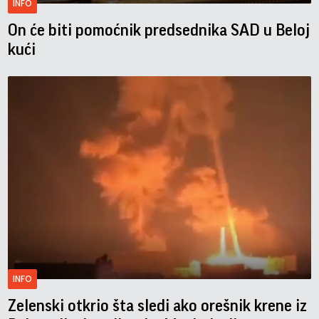
INFO
On će biti pomoćnik predsednika SAD u Beloj
kući
INFO
Zelenski otkrio šta sledi ako orešnik krene iz