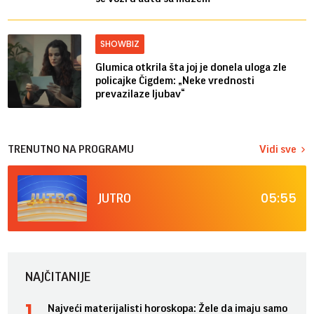
SHOWBIZ
Glumica otkrila šta joj je donela uloga zle
policajke Čigdem: „Neke vrednosti
prevazilaze ljubav“
TRENUTNO NA PROGRAMU
Vidi sve
05:55
JUTRO
NAJČITANIJE
Najveći materijalisti horoskopa: Žele da imaju samo