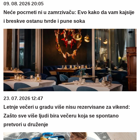
09. 08. 2026 20:05
Neće pocrneti ni u zamrzivaču: Evo kako da vam kajsije
i breskve ostanu tvrde i pune soka
23. 07. 2026 12:47
Letnje večeri u gradu više nisu rezervisane za vikend:
Zašto sve više ljudi bira večeru koja se spontano
pretvori u druženje