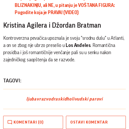
BLIZNAKINJU, ali NE, u pitanju je VOŠTANA FIGURA:
Pogodite koja je PRAVA! (VIDEO)
Kristina Agilera i Džordan Bratman
Kontroverzna pevačica upoznala je svoju "srodnu dušu" u Atlanti,
a on se zbog nje ubrzo preselio u
Los Anđeles
. Romantična
prosidba i još romantičnije venčanje pali su u senku nakon
zajedničkog saopštenja da se razvode.
TAGOVI:
ljubav
razvod
raskid
holivudski parovi
KOMENTARI (0)
OSTAVI KOMENTAR