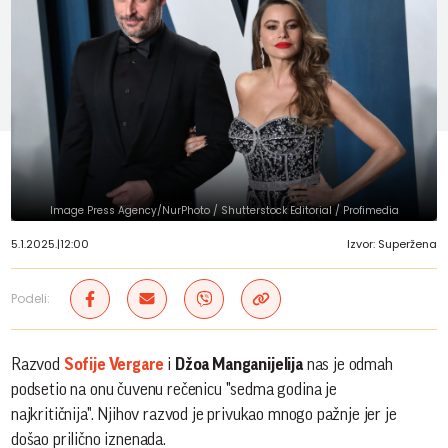
Image Press Agency/NurPhoto / Shutterstock Editorial / Profimedia
5.1.2025.
|
12:00
Izvor: Superžena
Podeli:
Razvod
Sofije Vergare
i
Džoa Manganijelija
nas je odmah
podsetio na onu čuvenu rečenicu "sedma godina je
najkritičnija". Njihov razvod je privukao mnogo pažnje jer je
došao prilično iznenada.