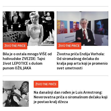
ŽIVOTNE PRIČE
ŽIVOTNE PRIČE
Bila je o ostala mnogo VIŠE od
Životna priča Endija Vorhola:
holivudske ZVEZDE: Tajni
Od siromašnog dečaka do
život LEPOTICE s dušom
kralja pop arta koji je promenio
punom OŽILJAKA
svet umetnosti
ŽIVOTNE PRIČE
Na današnji dan rođen je Luis Armstrong:
Neverovatna priča o siromašnom dečaku koji
je postao kralj džeza