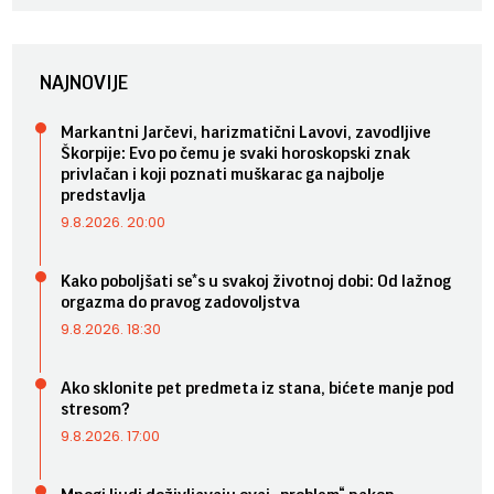
NAJNOVIJE
Markantni Jarčevi, harizmatični Lavovi, zavodljive
Škorpije: Evo po čemu je svaki horoskopski znak
privlačan i koji poznati muškarac ga najbolje
predstavlja
9.8.2026. 20:00
Kako poboljšati se*s u svakoj životnoj dobi: Od lažnog
orgazma do pravog zadovoljstva
9.8.2026. 18:30
Ako sklonite pet predmeta iz stana, bićete manje pod
stresom?
9.8.2026. 17:00