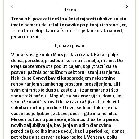
Hrana
Trebalo bi pokazati nešto više istrajnosti ukoliko zaista
Sedmi
imate nameru da ustalite navike po pitanju ishrane. Jer,
čak p
trenutno deluje kao da “šarate” – jedan korak napred,
pokuš
jedan unazad….
unes
Ljubav i posao
Vladar vašeg znaka Mars prelazi u znak Raka - polje
Mars 
doma, porodice, prošlosti, korena i temelja, intime. Do
rodbi
kraja septembra ste pod uticajem, koji „traži“ da se
kraja
posveti pažnja porodičnom sektoru i stanju u njemu.
dinam
Neki će se Ovnovi baviti kupoprodajom nekretnine,
istov
renoviranjem stambenog prostora, preseljenjem, ali i
brze 
svim onim što je dugo u zastoju ili zanemareno i što
za sa
sada traži pažnju. Moguć je višak energije u domu, koji
treba
se može manifestovati kroz razdražljivost i neki vid
poslu
sukoba unutar porodice. U ovoj sedmici fokus je i na
defin
vašem polju ljubavi, zabave, dece – gde imamo mlad
partn
Mesec i potpuno pomračenje Sunca. Ulazite u period
reago
novih zaljubljivanja, bavljenja mlađim članovima
mlad 
porodice (ukoliko imate decu), kao i u period koji donosi
uvode
potrebu da se ostvarite kao roditelj. Venera u polju
stamb