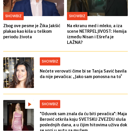
SHOWBIZ
SHOWBIZ
Zbog ove pesme je Žika Jakšić
Na ekranu med i mleko, a iza
plakao kao kiša u teškom
scene NETRPELJIVOST: Hemija
periodu života
između Nisan i Ešrefa je
LAŽNA?
SHOWBIZ
Nećete verovati čime bi se Tanja Savić bavila
da nije pevačica: „Jako sam ponosna na to“
SHOWBIZ
"Oduvek sam znala da ću biti pevačica": Maja
Berović otkrila koju SVETSKU ZVEZDU sluša
poslednjih dana, a u čijim hitovima uživa dok
se vozi u autu sa mužem