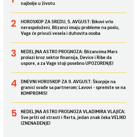
najbolje u životu
HOROSKOP ZA SREDU, 5. AVGUST: Bikovi vrlo
neraspoloženi, Blizanci imaju probleme na poslu,
Vage će privući vesela i duhovita osoba
NEDELJNA ASTRO PROGNOZA: Blizancima Mars
prolazi kroz sektor finansija, Device i Ribe da
uspore, a za Vage stoji posebno UPOZORENJE!
DNEVNI HOROSKOP ZA 9. AVGUST: Škorpije na
granici svađe sa partnerom; Lavovi - spremite se na
KOMPROMIS!
NEDELJNA ASTRO PROGNOZA VLADIMIRA VLAJIĆA:
Sve pršti od strasti i flerta, jedan znak čeka VELIKO
IZNENAĐENJE!