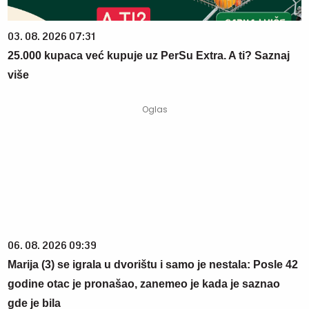
03. 08. 2026 07:31
25.000 kupaca već kupuje uz PerSu Extra. A ti? Saznaj
više
06. 08. 2026 09:39
Marija (3) se igrala u dvorištu i samo je nestala: Posle 42
godine otac je pronašao, zanemeo je kada je saznao
gde je bila