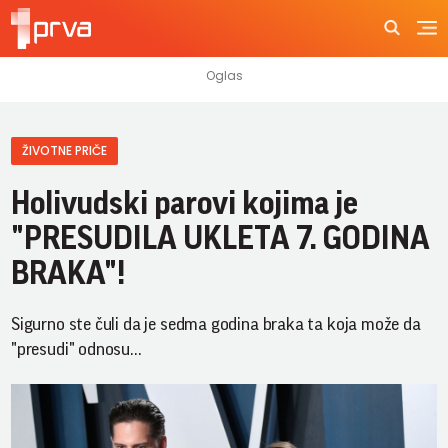
ŽIVOTNE PRIČE
Holivudski parovi kojima je
"PRESUDILA UKLETA 7. GODINA
BRAKA"!
Sigurno ste čuli da je sedma godina braka ta koja može da
"presudi" odnosu...