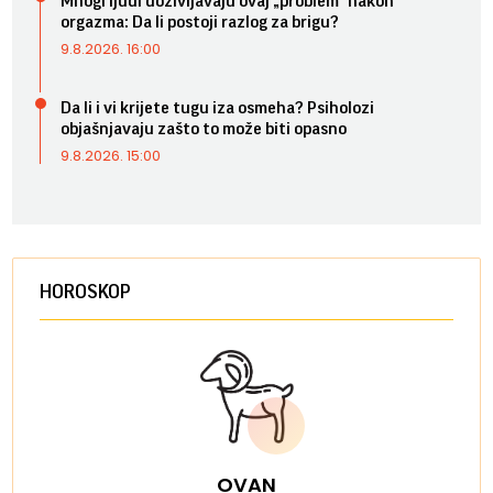
Mnogi ljudi doživljavaju ovaj „problem“ nakon
orgazma: Da li postoji razlog za brigu?
9.8.2026. 16:00
Da li i vi krijete tugu iza osmeha? Psiholozi
objašnjavaju zašto to može biti opasno
9.8.2026. 15:00
HOROSKOP
OVAN