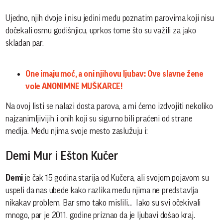
Ujedno, njih dvoje i nisu jedini među poznatim parovima koji nisu
dočekali osmu godišnjicu, uprkos tome što su važili za jako
skladan par.
One imaju moć, a oni njihovu ljubav: Ove slavne žene
vole ANONIMNE MUŠKARCE!
Na ovoj listi se nalazi dosta parova, a mi ćemo izdvojiti nekoliko
najzanimljivijih i onih koji su sigurno bili praćeni od strane
medija. Među njima svoje mesto zaslužuju i:
Demi Mur i Ešton Kučer
Demi
je čak 15 godina starija od Kučera, ali svojom pojavom su
uspeli da nas ubede kako razlika među njima ne predstavlja
nikakav problem. Bar smo tako mislili... Iako su svi očekivali
mnogo, par je 2011. godine priznao da je ljubavi došao kraj.