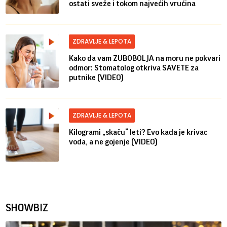
ostati sveže i tokom najvećih vrućina
ZDRAVLJE & LEPOTA
Kako da vam ZUBOBOLJA na moru ne pokvari
odmor: Stomatolog otkriva SAVETE za
putnike (VIDEO)
ZDRAVLJE & LEPOTA
Kilogrami „skaču“ leti? Evo kada je krivac
voda, a ne gojenje (VIDEO)
SHOWBIZ