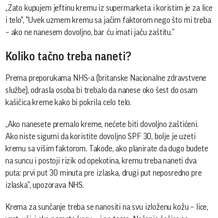
„Zato kupujem jeftinu kremu iz supermarketa i koristim je za lice
i telo", "Uvek uzmem kremu sa jačim faktorom nego što mi treba
– ako ne nanesem dovoljno, bar ću imati jaču zaštitu.”
Koliko tačno treba naneti?
Prema preporukama NHS-a (britanske Nacionalne zdravstvene
službe), odrasla osoba bi trebalo da nanese oko šest do osam
kašičica kreme kako bi pokrila celo telo.
„Ako nanesete premalo kreme, nećete biti dovoljno zaštićeni.
Ako niste sigurni da koristite dovoljno SPF 30, bolje je uzeti
kremu sa višim faktorom. Takođe, ako planirate da dugo budete
na suncu i postoji rizik od opekotina, kremu treba naneti dva
puta: prvi put 30 minuta pre izlaska, drugi put neposredno pre
izlaska”, upozorava NHS.
Krema za sunčanje treba se nanositi na svu izloženu kožu – lice,