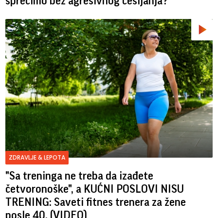
sprečimo bez agresivnog češljanja?
ZDRAVLJE & LEPOTA
"Sa treninga ne treba da izađete
četvoronoške", a KUĆNI POSLOVI NISU
TRENING: Saveti fitnes trenera za žene
posle 40. (VIDEO)