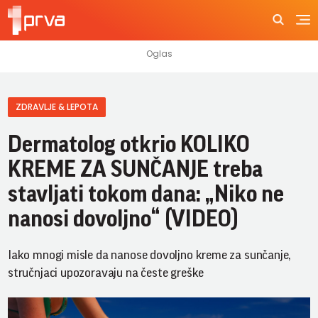
ZDRAVLJE & LEPOTA
Dermatolog otkrio KOLIKO
KREME ZA SUNČANJE treba
stavljati tokom dana: „Niko ne
nanosi dovoljno“ (VIDEO)
Iako mnogi misle da nanose dovoljno kreme za sunčanje,
stručnjaci upozoravaju na česte greške