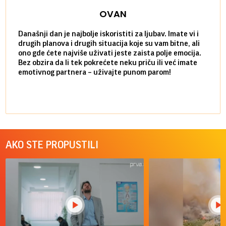
OVAN
Današnji dan je najbolje iskoristiti za ljubav. Imate vi i
Ako v
drugih planova i drugih situacija koje su vam bitne, ali
do ma
ono gde ćete najviše uživati jeste zaista polje emocija.
van g
Bez obzira da li tek pokrećete neku priču ili već imate
društ
emotivnog partnera – uživajte punom parom!
kolik
AKO STE PROPUSTILI