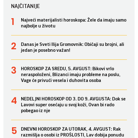
NAJČITANIJE
Najveći materijalisti horoskopa: Žele da imaju samo
najbolje u životu
Danas je Sveti Ilija Gromovnik: Običaji su brojni, ali
jedan je posebno važan!
HOROSKOP ZA SREDU, 5. AVGUST: Bikovi vrlo
neraspoloženi, Blizanci imaju probleme na poslu,
Vage će privući vesela i duhovita osoba
NEDELJNI HOROSKOP OD 3. DO 9. AVGUSTA: Dok se
Lavovi super osećaju u svoj koži, Ovan bi rado
pobegao iz nje
DNEVNI HOROSKOP ZA UTORAK, 4. AVGUST: Rak
razmišlja o osobi iz PROŠLOSTI, Lav dobija ponudu