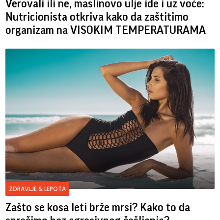
Verovali ili ne, maslinovo ulje ide i uz voće:
Nutricionista otkriva kako da zaštitimo
organizam na VISOKIM TEMPERATURAMA
ZDRAVLJE & LEPOTA
Zašto se kosa leti brže mrsi? Kako to da