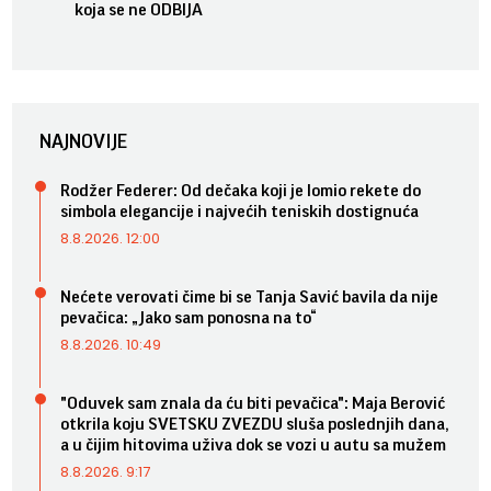
koja se ne ODBIJA
NAJNOVIJE
Rodžer Federer: Od dečaka koji je lomio rekete do
simbola elegancije i najvećih teniskih dostignuća
8.8.2026. 12:00
Nećete verovati čime bi se Tanja Savić bavila da nije
pevačica: „Jako sam ponosna na to“
8.8.2026. 10:49
"Oduvek sam znala da ću biti pevačica": Maja Berović
otkrila koju SVETSKU ZVEZDU sluša poslednjih dana,
a u čijim hitovima uživa dok se vozi u autu sa mužem
8.8.2026. 9:17