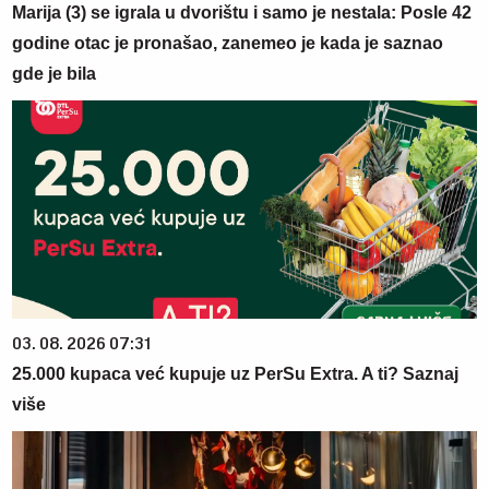
Marija (3) se igrala u dvorištu i samo je nestala: Posle 42
godine otac je pronašao, zanemeo je kada je saznao
gde je bila
03. 08. 2026 07:31
25.000 kupaca već kupuje uz PerSu Extra. A ti? Saznaj
više