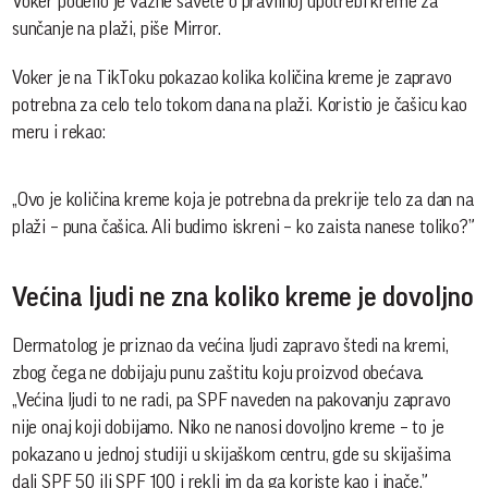
Voker podelio je važne savete o pravilnoj upotrebi kreme za
sunčanje na plaži, piše Mirror.
Voker je na TikToku pokazao kolika količina kreme je zapravo
potrebna za celo telo tokom dana na plaži. Koristio je čašicu kao
meru i rekao:
„Ovo je količina kreme koja je potrebna da prekrije telo za dan na
plaži – puna čašica. Ali budimo iskreni – ko zaista nanese toliko?”
Većina ljudi ne zna koliko kreme je dovoljno
Dermatolog je priznao da većina ljudi zapravo štedi na kremi,
zbog čega ne dobijaju punu zaštitu koju proizvod obećava.
„Većina ljudi to ne radi, pa SPF naveden na pakovanju zapravo
nije onaj koji dobijamo. Niko ne nanosi dovoljno kreme – to je
pokazano u jednoj studiji u skijaškom centru, gde su skijašima
dali SPF 50 ili SPF 100 i rekli im da ga koriste kao i inače.”