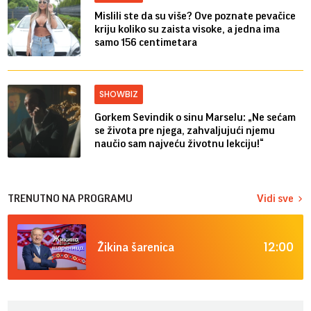
Mislili ste da su više? Ove poznate pevačice
kriju koliko su zaista visoke, a jedna ima
samo 156 centimetara
SHOWBIZ
Gorkem Sevindik o sinu Marselu: „Ne sećam
se života pre njega, zahvaljujući njemu
naučio sam najveću životnu lekciju!“
TRENUTNO NA PROGRAMU
Vidi sve
12:00
Žikina šarenica