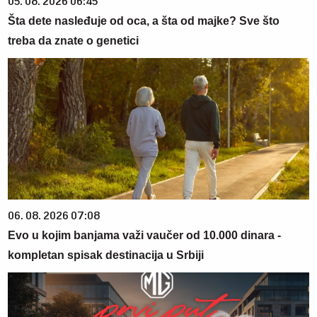
05. 08. 2026 06:45
Šta dete nasleđuje od oca, a šta od majke? Sve što
treba da znate o genetici
06. 08. 2026 07:08
Evo u kojim banjama važi vaučer od 10.000 dinara -
kompletan spisak destinacija u Srbiji