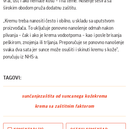
vrat, uši, i ako nemate kosu – i na teme. Nošenje šešira sa
širokim obodom pruža dodatnu zaštitu.
„Kremu treba nanositi često i obilno, u skladu sa uputstvom
proizvođača. To uključuje ponovno nanošenje odmah nakon
plivanja – čak i ako je krema vodootporna – kao i posle brisanja
peškirom, znojenja ili trljanja. Preporučuje se ponovno nanošenje
svaka dva sata jer sunce može osušiti i skinuti kremu s kože”,
poručuju iz NHS-a.
TAGOVI:
sunčanje
zaštita od sunca
nega kože
krema
krema sa zaštitnim faktorom