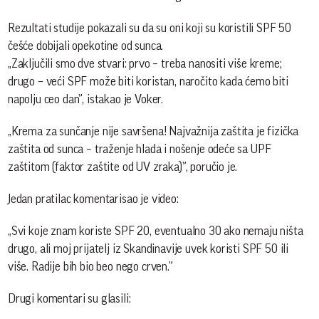
Rezultati studije pokazali su da su oni koji su koristili SPF 50
češće dobijali opekotine od sunca.
„Zaključili smo dve stvari: prvo – treba nanositi više kreme;
drugo – veći SPF može biti koristan, naročito kada ćemo biti
napolju ceo dan”, istakao je Voker.
„Krema za sunčanje nije savršena! Najvažnija zaštita je fizička
zaštita od sunca – traženje hlada i nošenje odeće sa UPF
zaštitom (faktor zaštite od UV zraka)”, poručio je.
Jedan pratilac komentarisao je video:
„Svi koje znam koriste SPF 20, eventualno 30 ako nemaju ništa
drugo, ali moj prijatelj iz Skandinavije uvek koristi SPF 50 ili
više. Radije bih bio beo nego crven.”
Drugi komentari su glasili: