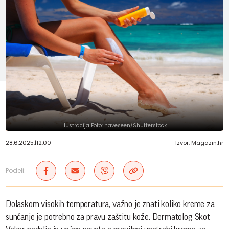
Ilustracija Foto: haveseen/Shutterstock
28.6.2025.
|
12:00
Izvor: Magazin.hr
Podeli:
Dolaskom visokih temperatura, važno je znati koliko kreme za
sunčanje je potrebno za pravu zaštitu kože. Dermatolog Skot