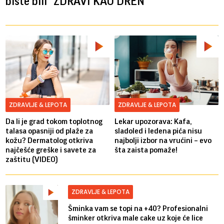
biste bili "ZDRAVI KAO DREN"
ZDRAVLJE & LEPOTA
ZDRAVLJE & LEPOTA
Da li je grad tokom toplotnog
Lekar upozorava: Kafa,
talasa opasniji od plaže za
sladoled i ledena pića nisu
kožu? Dermatolog otkriva
najbolji izbor na vrućini – evo
najčešće greške i savete za
šta zaista pomaže!
zaštitu (VIDEO)
ZDRAVLJE & LEPOTA
Šminka vam se topi na +40? Profesionalni
šminker otkriva male cake uz koje će lice