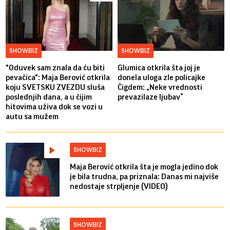
SHOWBIZ
SHOWBIZ
"Oduvek sam znala da ću biti
Glumica otkrila šta joj je
pevačica": Maja Berović otkrila
donela uloga zle policajke
koju SVETSKU ZVEZDU sluša
Čigdem: „Neke vrednosti
poslednjih dana, a u čijim
prevazilaze ljubav“
hitovima uživa dok se vozi u
autu sa mužem
SHOWBIZ
Maja Berović otkrila šta je mogla jedino dok
je bila trudna, pa priznala: Danas mi najviše
nedostaje strpljenje (VIDEO)
SHOWBIZ