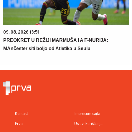
09. 08. 2026 13:51
PREOKRET U REŽIJI MARMUŠA I AIT-NURIJA:
MAnčester siti boljo od Atletika u Seulu
Kontakt
Impresum sajta
Prva
Uslovi korišćenja