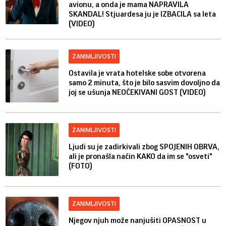
avionu, a onda je mama NAPRAVILA
SKANDAL! Stjuardesa ju je IZBACILA sa leta
(VIDEO)
ZANIMLJIVOSTI
Ostavila je vrata hotelske sobe otvorena
samo 2 minuta, što je bilo sasvim dovoljno da
joj se ušunja NEOČEKIVANI GOST (VIDEO)
ZANIMLJIVOSTI
Ljudi su je zadirkivali zbog SPOJENIH OBRVA,
ali je pronašla način KAKO da im se "osveti"
(FOTO)
ZANIMLJIVOSTI
Njegov njuh može nanjušiti OPASNOST u