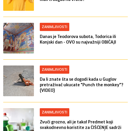
ZANIMLJIVOSTI
Danas je Teodorova subota, Todorica ili
Konjski dan - OVO su najvažniji OBIČAJI
ZANIMLJIVOSTI
Da li znate šta se dogodi kada u Guglov
pretraživač ukucate "Punch the monkey"?
(VIDEO)
ZANIMLJIVOSTI
Zvuči grozno, ali je tako! Predmet koji
svakodnevno koristite za ČIŠĆENJE sadrži