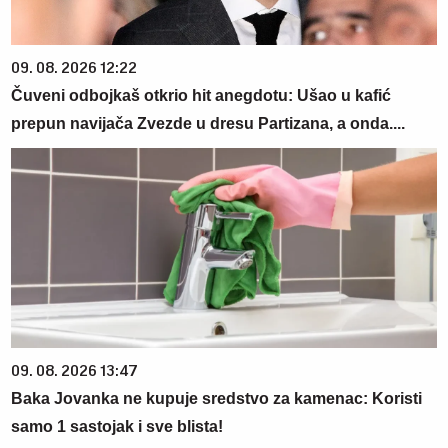
09. 08. 2026 12:22
Čuveni odbojkaš otkrio hit anegdotu: Ušao u kafić
prepun navijača Zvezde u dresu Partizana, a onda....
09. 08. 2026 13:47
Baka Jovanka ne kupuje sredstvo za kamenac: Koristi
samo 1 sastojak i sve blista!