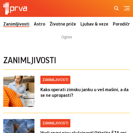
Zanimljivosti
Astro
Životne priče
Ljubav & veze
Porodični
ZANIMLJIVOSTI
ZANIMLJIVOSTI
Kako operati zimsku janku u veš mašini, a da
se ne upropasti?
ZANIMLJIVOSTI
Vreli snovi nisu slučajnost! Otkrijte ŠTA oni