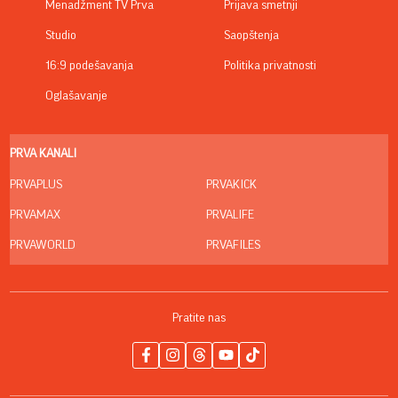
Menadžment TV Prva
Prijava smetnji
Studio
Saopštenja
16:9 podešavanja
Politika privatnosti
Oglašavanje
PRVA KANALI
PRVAPLUS
PRVAKICK
PRVAMAX
PRVALIFE
PRVAWORLD
PRVAFILES
Pratite nas