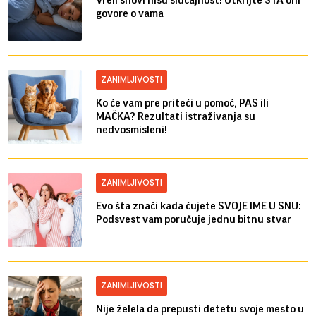
govore o vama
ZANIMLJIVOSTI
Ko će vam pre priteći u pomoć, PAS ili
MAČKA? Rezultati istraživanja su
nedvosmisleni!
ZANIMLJIVOSTI
Evo šta znači kada čujete SVOJE IME U SNU:
Podsvest vam poručuje jednu bitnu stvar
ZANIMLJIVOSTI
Nije želela da prepusti detetu svoje mesto u