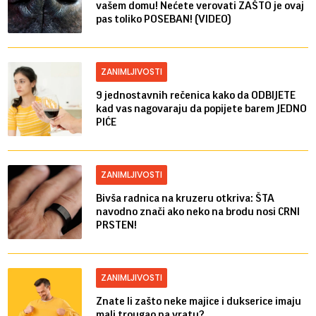
vašem domu! Nećete verovati ZAŠTO je ovaj
pas toliko POSEBAN! (VIDEO)
ZANIMLJIVOSTI
9 jednostavnih rečenica kako da ODBIJETE
kad vas nagovaraju da popijete barem JEDNO
PIĆE
ZANIMLJIVOSTI
Bivša radnica na kruzeru otkriva: ŠTA
navodno znači ako neko na brodu nosi CRNI
PRSTEN!
ZANIMLJIVOSTI
Znate li zašto neke majice i dukserice imaju
mali trougao na vratu?