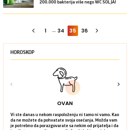
200.000 bakterija više nego WC ŠOLJA!
1
34
35
36
...
HOROSKOP
OVAN
Vi ste danas u nekom raspoloženju ni tamo ni vamo. Kao
Danas
da ne možete da pohvatate svoja osećanja. Možda vam
posve
je potrebno da porazgovarate sa nekim od prijatelja i da
susre