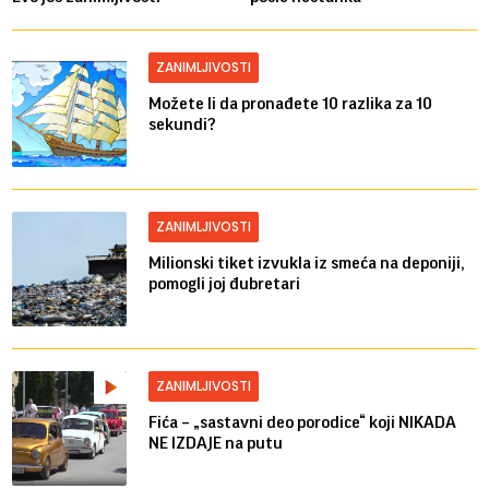
ZANIMLJIVOSTI
Možete li da pronađete 10 razlika za 10
sekundi?
ZANIMLJIVOSTI
Milionski tiket izvukla iz smeća na deponiji,
pomogli joj đubretari
ZANIMLJIVOSTI
Fića – „sastavni deo porodice“ koji NIKADA
NE IZDAJE na putu