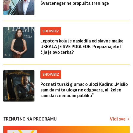
Švarceneger ne propušta treninge
SHOWBIZ
Lepotom koju je nasledila od slavne majke
UKRALA JE SVE POGLEDE: Prepoznajete li
čija je ovo ćerka?
SHOWBIZ
Poznati turski glumac o ulozi Kadira: „Mislio
sam da mi ta uloga ne odgovara, ali želeo
sam da iznenadim publiku“
TRENUTNO NA PROGRAMU
Vidi sve