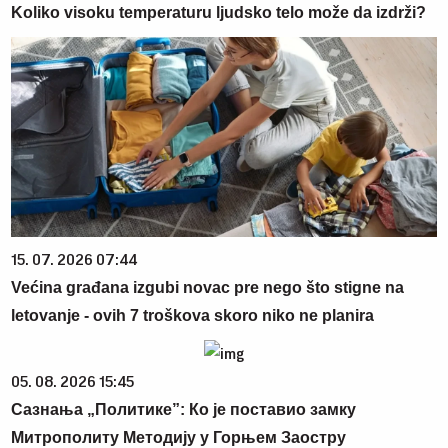
Koliko visoku temperaturu ljudsko telo može da izdrži?
15. 07. 2026 07:44
Većina građana izgubi novac pre nego što stigne na
letovanje - ovih 7 troškova skoro niko ne planira
05. 08. 2026 15:45
Сазнања „Политике”: Ко је поставио замку
Митрополиту Методију у Горњем Заостру