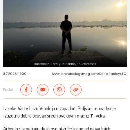
Ilustracija; Foto: yusufsiam/Shutterstock
8.7.2026.
|
17:00
Izvor: archaeologymag.com/Dario Radley/J.G.
Podeli:
Iz reke Varte blizu Vronkija u zapadnoj Poljskoj pronađen je
izuzetno dobro očuvan srednjovekovni mač iz 11. veka.
Arheolozi smatraju da je ovo otkriće jedno od najvažnijih