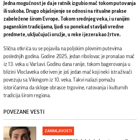
Jedna mogućnost je da je ratnik izgubio mač tokom putovanja
ili sukoba. Drugo objašnjenje se odnosi na ritualne prakse
zabeležene širom Evrope. Tokom srednjeg veka, i u ranijim
paganskim tradicijama, ljudi su ponekad stavljali vredne
predmete, uključujući oružje, u reke i jezera kao žrtve.
Slična otkrića su se pojavila na poljskim plovnim putevima
poslednjih godina. Godine 2025, jedan ribolovac je pronašao mač
iz 13. veka u Varšavi. Godinu dana ranije, tokom bagerovanja u
blizini Vloclaveka otkriven je još jedan mač koji neki istraživači
povezuju sa Vikingom iz 10. veka. Takvi nalazi pomažu
istoričarima da sklope obrasce trgovine, ratovanja i kulturnih
tradicija širom regiona.
POVEZANE VESTI
ZANIMLJIVOSTI