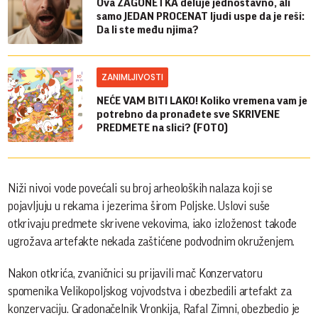
Ova ZAGONETKA deluje jednostavno, ali
samo JEDAN PROCENAT ljudi uspe da je reši:
Da li ste među njima?
ZANIMLJIVOSTI
NEĆE VAM BITI LAKO! Koliko vremena vam je
potrebno da pronađete sve SKRIVENE
PREDMETE na slici? (FOTO)
Niži nivoi vode povećali su broj arheoloških nalaza koji se
pojavljuju u rekama i jezerima širom Poljske. Uslovi suše
otkrivaju predmete skrivene vekovima, iako izloženost takođe
ugrožava artefakte nekada zaštićene podvodnim okruženjem.
Nakon otkrića, zvaničnici su prijavili mač Konzervatoru
spomenika Velikopoljskog vojvodstva i obezbedili artefakt za
konzervaciju. Gradonačelnik Vronkija, Rafal Zimni, obezbedio je