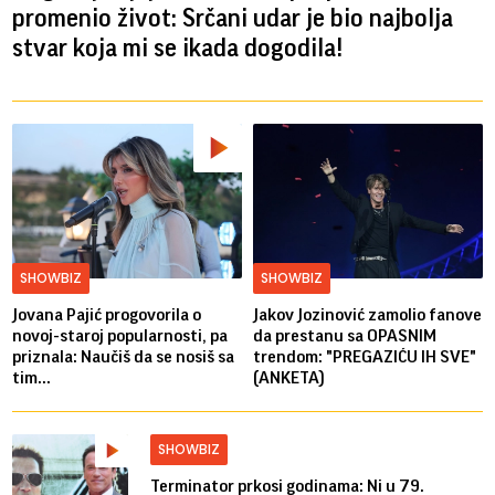
promenio život: Srčani udar je bio najbolja
stvar koja mi se ikada dogodila!
SHOWBIZ
SHOWBIZ
Jovana Pajić progovorila o
Jakov Jozinović zamolio fanove
novoj-staroj popularnosti, pa
da prestanu sa OPASNIM
priznala: Naučiš da se nosiš sa
trendom: "PREGAZIĆU IH SVE"
tim...
(ANKETA)
SHOWBIZ
Terminator prkosi godinama: Ni u 79.