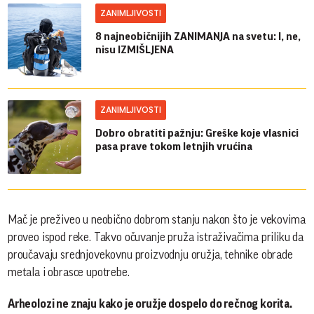
ZANIMLJIVOSTI
8 najneobičnijih ZANIMANJA na svetu: I, ne,
nisu IZMIŠLJENA
ZANIMLJIVOSTI
Dobro obratiti pažnju: Greške koje vlasnici
pasa prave tokom letnjih vrućina
Mač je preživeo u neobično dobrom stanju nakon što je vekovima
proveo ispod reke. Takvo očuvanje pruža istraživačima priliku da
proučavaju srednjovekovnu proizvodnju oružja, tehnike obrade
metala i obrasce upotrebe.
Arheolozi ne znaju kako je oružje dospelo do rečnog korita.