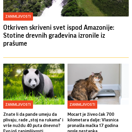
ZANIMLJIVOSTI
Otkriven skriveni svet ispod Amazonije:
Stotine drevnih građevina izronile iz
prašume
ZANIMLJIVOSTI
ZANIMLJIVOSTI
Znate li da pande umeju da
Mocart je živeo čak 700
plivaju, rade „stoj na rukama” i
kilometara dalje: Vlasnica
vrše nuždu 40 puta dnevno?
pronašla mačka 17 godina
Evo još zanimljivosti
posle nestanka