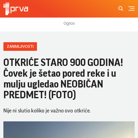
ZANIMLJIVOSTI
OTKRIĆE STARO 900 GODINA!
Čovek je šetao pored reke i u
mulju ugledao NEOBIČAN
PREDMET! (FOTO)
Nije ni slutio koliko je važno ovo otkriće.