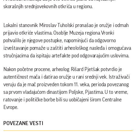
skorašnjih srednjovekovnih otkrića u regionu.
Lokalni stanovnik Miroslav Tuholski pronašao je oružje i odmah
prijavio otkriće vlastima. Osoblje Muzeja regiona Vronki
pohvalilo je njegove postupke, napominjući da odgovorno
izveštavanje pomaže u zaštiti arheološkog nasleđa i omogućava
stručnjacima da ispitaju artefakte pod odgovarajućim uslovima.
Nakon početne procene, arheolog Rišard Pjetšak potvrdio je
autentičnost mača i datirao oružje u rani srednji vek. Istraživači
veruju da je mač proizveden tokom 11. veka, perioda povezanog
sa prvom vladajućom dinastijom Poljske, Pjastima. U to vreme,
ratovanje i političke borbe bili su uobičajeni širom Centralne
Evrope.
POVEZANE VESTI