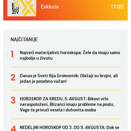
17:00
Exkluziv
NAJČITANIJE
Najveći materijalisti horoskopa: Žele da imaju samo
najbolje u životu
Danas je Sveti Ilija Gromovnik: Običaji su brojni, ali
jedan je posebno važan!
HOROSKOP ZA SREDU, 5. AVGUST: Bikovi vrlo
neraspoloženi, Blizanci imaju probleme na poslu,
Vage će privući vesela i duhovita osoba
NEDELJNI HOROSKOP OD 3. DO 9. AVGUSTA: Dok se