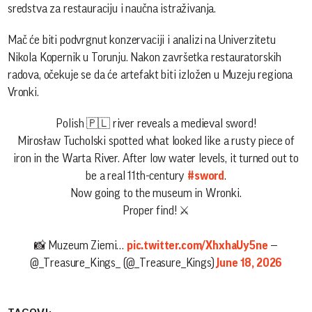
sredstva za restauraciju i naučna istraživanja.
Mač će biti podvrgnut konzervaciji i analizi na Univerzitetu
Nikola Kopernik u Torunju. Nakon završetka restauratorskih
radova, očekuje se da će artefakt biti izložen u Muzeju regiona
Vronki.
Polish 🇵🇱 river reveals a medieval sword!
Mirosław Tucholski spotted what looked like a rusty piece of
iron in the Warta River. After low water levels, it turned out to
be a real 11th-century
#sword
.
Now going to the museum in Wronki.
Proper find! ⚔️
📸 Muzeum Ziemi…
pic.twitter.com/XhxhaUy5ne
—
@_Treasure_Kings_ (@_Treasure_Kings)
June 18, 2026