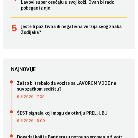
Lavovi super osećaju u svoj koži, Ovan bi rado
pobegao iz nje
Jeste li pozitivna ili negativna verzija svog znaka
Zodijaka?
NAJNOVIJE
Zašto bi trebalo da vozite sa LAVOROM VODE na
suvozačkom sedištu?
6.8.2026. 17:00
ŠEST signala koji mogu da otkriju PRELJUBU
6.8.2026. 16:00
Događaj koji je Banderasu potpuno promenio život: