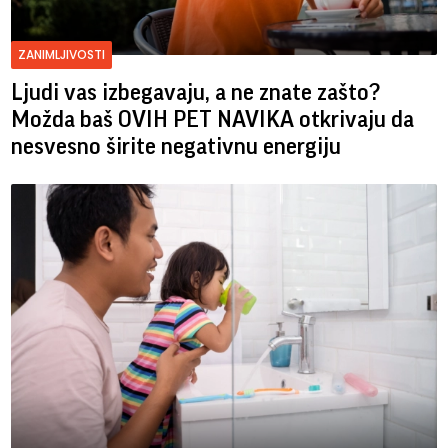
ZANIMLJIVOSTI
Ljudi vas izbegavaju, a ne znate zašto?
Možda baš OVIH PET NAVIKA otkrivaju da
nesvesno širite negativnu energiju