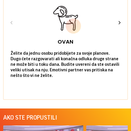
OVAN
Želite da jednu osobu pridobijete za svoje planove.
Danas
Dugo ćete razgovarati ali konačna odluka druge strane
Niste
ne može biti u toku dana. Budite uvereni da ste ostavili
povol
veliki utisak na nju. Emotivni partner vas pritiska na
a pos
nešto što vi ne želite.
više 
AKO STE PROPUSTILI