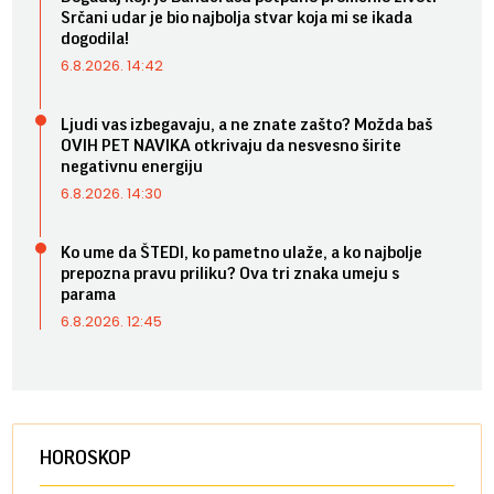
Srčani udar je bio najbolja stvar koja mi se ikada
dogodila!
6.8.2026. 14:42
Ljudi vas izbegavaju, a ne znate zašto? Možda baš
OVIH PET NAVIKA otkrivaju da nesvesno širite
negativnu energiju
6.8.2026. 14:30
Ko ume da ŠTEDI, ko pametno ulaže, a ko najbolje
prepozna pravu priliku? Ova tri znaka umeju s
parama
6.8.2026. 12:45
HOROSKOP