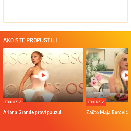
AKO STE PROPUSTILI
EXKLUZIV
EXKLUZIV
Ariana Grande pravi pauzu!
Zašto Maja Berović v