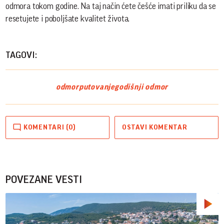
odmora tokom godine. Na taj način ćete češće imati priliku da se
resetujete i poboljšate kvalitet života.
TAGOVI:
odmor
putovanje
godišnji odmor
KOMENTARI (0)
OSTAVI KOMENTAR
POVEZANE VESTI