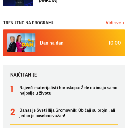
(ANKETA)
TRENUTNO NA PROGRAMU
Vidi sve
10:00
Dan na dan
NAJČITANIJE
Najveći materijalisti horoskopa: Žele da imaju samo
najbolje u životu
Danas je Sveti Ilija Gromovnik: Običaji su brojni, ali
jedan je posebno važan!