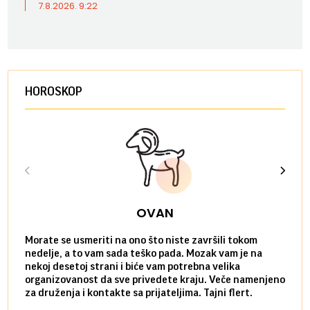
7.8.2026. 9:22
HOROSKOP
OVAN
Morate se usmeriti na ono što niste završili tokom
Sve n
nedelje, a to vam sada teško pada. Mozak vam je na
potpu
nekoj desetoj strani i biće vam potrebna velika
stvar
organizovanost da sve privedete kraju. Veče namenjeno
tempo
za druženja i kontakte sa prijateljima. Tajni flert.
najbl