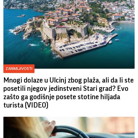
ZANIMLJIVOSTI
Mnogi dolaze u Ulcinj zbog plaža, ali da li ste
posetili njegov jedinstveni Stari grad? Evo
zašto ga godišnje posete stotine hiljada
turista (VIDEO)