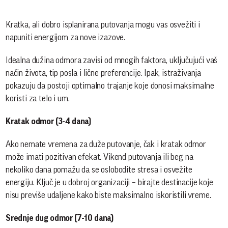
Kratka, ali dobro isplanirana putovanja mogu vas osvežiti i
napuniti energijom za nove izazove.
Idealna dužina odmora zavisi od mnogih faktora, uključujući vaš
način života, tip posla i lične preferencije. Ipak, istraživanja
pokazuju da postoji optimalno trajanje koje donosi maksimalne
koristi za telo i um.
Kratak odmor (3-4 dana)
Ako nemate vremena za duže putovanje, čak i kratak odmor
može imati pozitivan efekat. Vikend putovanja ili beg na
nekoliko dana pomažu da se oslobodite stresa i osvežite
energiju. Ključ je u dobroj organizaciji – birajte destinacije koje
nisu previše udaljene kako biste maksimalno iskoristili vreme.
Srednje dug odmor (7-10 dana)