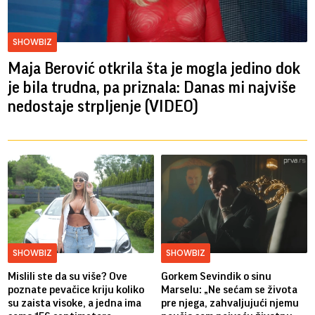
SHOWBIZ
Maja Berović otkrila šta je mogla jedino dok
je bila trudna, pa priznala: Danas mi najviše
nedostaje strpljenje (VIDEO)
SHOWBIZ
SHOWBIZ
Mislili ste da su više? Ove
Gorkem Sevindik o sinu
poznate pevačice kriju koliko
Marselu: „Ne sećam se života
su zaista visoke, a jedna ima
pre njega, zahvaljujući njemu