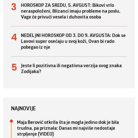
HOROSKOP ZA SREDU, 5. AVGUST: Bikovi vrlo
neraspoloženi, Blizanci imaju probleme na poslu,
Vage će privući vesela i duhovita osoba
NEDELJNI HOROSKOP OD 3. DO 9. AVGUSTA: Dok se
Lavovi super osećaju u svoj koži, Ovan bi rado
pobegao iz nje
Jeste li pozitivna ili negativna verzija svog znaka
Zodijaka?
NAJNOVIJE
Maja Berović otkrila šta je mogla jedino dok je bila
trudna, pa priznala: Danas mi najviše nedostaje
strpljenje (VIDEO)