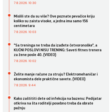
7.8.2026. 10:30
Mislili ste da su više? Ove poznate pevačice kriju
koliko su zaista visoke, a jedna ima samo 156
centimetara
7.8.2026. 10:03
"Sa treninga ne treba da izađete četvoronoške", a
KUĆNI POSLOVI NISU TRENING: Saveti fitnes trenera
za žene posle 40. (VIDEO)
7.8.2026. 10:02
Želite manje račune za struju? Elektromehaničar i
ekonomista dele praktične savete. (VIDEO)
7.8.2026. 9:44
Kako zaštititi dete od infekcija na bazenu: Pedijatar
otkriva na šta roditelji posebno treba da obrate
pažnju