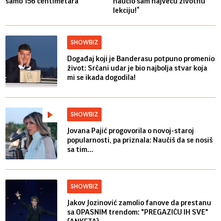
samo 156 centimetara
naučio sam najveću životnu
lekciju!“
SHOWBIZ
Događaj koji je Banderasu potpuno promenio
život: Srčani udar je bio najbolja stvar koja
mi se ikada dogodila!
SHOWBIZ
Jovana Pajić progovorila o novoj-staroj
popularnosti, pa priznala: Naučiš da se nosiš
sa tim...
SHOWBIZ
Jakov Jozinović zamolio fanove da prestanu
sa OPASNIM trendom: "PREGAZIĆU IH SVE"