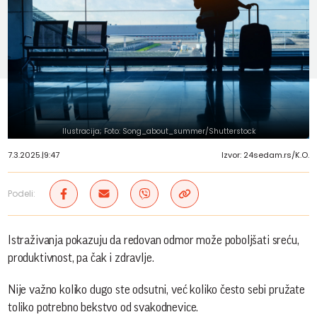
Ilustracija; Foto: Song_about_summer/Shutterstock
7.3.2025.
|
9:47
Izvor: 24sedam.rs/K.O.
Podeli:
Istraživanja pokazuju da redovan odmor može poboljšati sreću,
produktivnost, pa čak i zdravlje.
Nije važno koliko dugo ste odsutni, već koliko često sebi pružate
toliko potrebno bekstvo od svakodnevice.