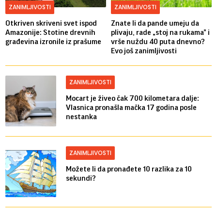
ZANIMLJIVOSTI
ZANIMLJIVOSTI
Otkriven skriveni svet ispod
Znate li da pande umeju da
Amazonije: Stotine drevnih
plivaju, rade „stoj na rukama” i
građevina izronile iz prašume
vrše nuždu 40 puta dnevno?
Evo još zanimljivosti
ZANIMLJIVOSTI
Mocart je živeo čak 700 kilometara dalje:
Vlasnica pronašla mačka 17 godina posle
nestanka
ZANIMLJIVOSTI
Možete li da pronađete 10 razlika za 10
sekundi?