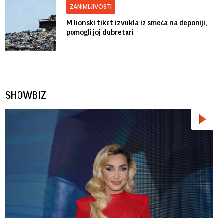
ZANIMLJIVOSTI
Milionski tiket izvukla iz smeća na deponiji,
pomogli joj đubretari
SHOWBIZ