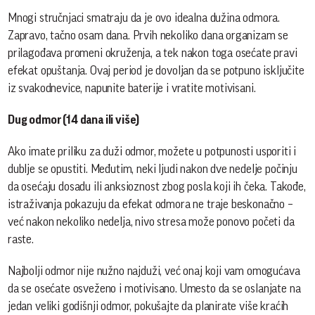
Mnogi stručnjaci smatraju da je ovo idealna dužina odmora.
Zapravo, tačno osam dana. Prvih nekoliko dana organizam se
prilagođava promeni okruženja, a tek nakon toga osećate pravi
efekat opuštanja. Ovaj period je dovoljan da se potpuno isključite
iz svakodnevice, napunite baterije i vratite motivisani.
Dug odmor (14 dana ili više)
Ako imate priliku za duži odmor, možete u potpunosti usporiti i
dublje se opustiti. Međutim, neki ljudi nakon dve nedelje počinju
da osećaju dosadu ili anksioznost zbog posla koji ih čeka. Takođe,
istraživanja pokazuju da efekat odmora ne traje beskonačno –
već nakon nekoliko nedelja, nivo stresa može ponovo početi da
raste.
Najbolji odmor nije nužno najduži, već onaj koji vam omogućava
da se osećate osveženo i motivisano. Umesto da se oslanjate na
jedan veliki godišnji odmor, pokušajte da planirate više kraćih