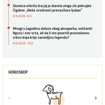
Glumica otkrila šta joj je donela uloga zle policajke
Čigdem: „Neke vrednosti prevazilaze ljubav“
8.8.2026. 8:11
Mnogi u Jagodinu dolaze zbog akvaparka, voštanih
figura i zoo-vrta, ali da li ste posetili pravoslavnu
crkvu koja krije zanimljivu legendu?
8.8.2026. 7:52
HOROSKOP