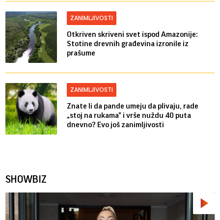
ZANIMLJIVOSTI
Otkriven skriveni svet ispod Amazonije:
Stotine drevnih građevina izronile iz
prašume
ZANIMLJIVOSTI
Znate li da pande umeju da plivaju, rade
„stoj na rukama” i vrše nuždu 40 puta
dnevno? Evo još zanimljivosti
SHOWBIZ