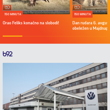
150 MINUTA
150 MINUTA
Orao Feliks konačno na slobodi!
Dan rudara 6. avgus
obeležen u Majdnap