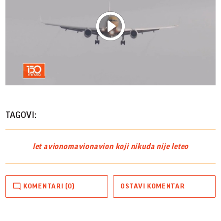
Play
Vide
TAGOVI:
let avionom
avion
avion koji nikuda nije leteo
KOMENTARI (0)
OSTAVI KOMENTAR