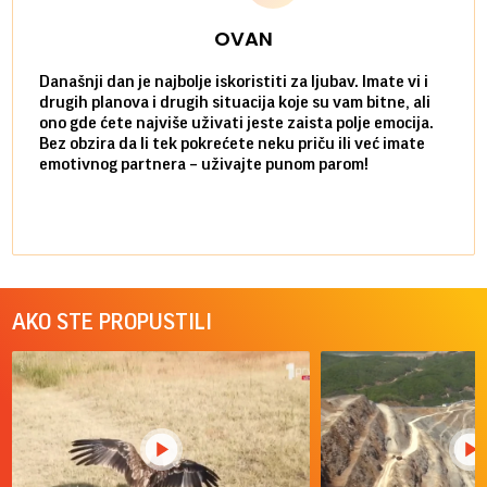
OVAN
Današnji dan je najbolje iskoristiti za ljubav. Imate vi i
Ako v
drugih planova i drugih situacija koje su vam bitne, ali
do ma
ono gde ćete najviše uživati jeste zaista polje emocija.
van g
Bez obzira da li tek pokrećete neku priču ili već imate
društ
emotivnog partnera – uživajte punom parom!
kolik
AKO STE PROPUSTILI