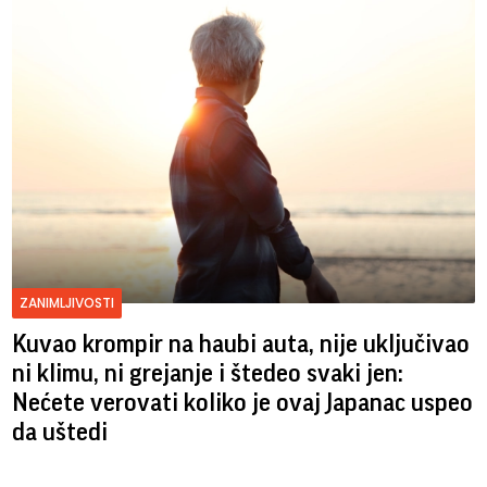
ZANIMLJIVOSTI
Kuvao krompir na haubi auta, nije uključivao
ni klimu, ni grejanje i štedeo svaki jen:
Nećete verovati koliko je ovaj Japanac uspeo
da uštedi