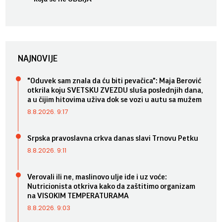
NAJNOVIJE
"Oduvek sam znala da ću biti pevačica": Maja Berović
otkrila koju SVETSKU ZVEZDU sluša poslednjih dana,
a u čijim hitovima uživa dok se vozi u autu sa mužem
8.8.2026. 9:17
Srpska pravoslavna crkva danas slavi Trnovu Petku
8.8.2026. 9:11
Verovali ili ne, maslinovo ulje ide i uz voće:
Nutricionista otkriva kako da zaštitimo organizam
na VISOKIM TEMPERATURAMA
8.8.2026. 9:03