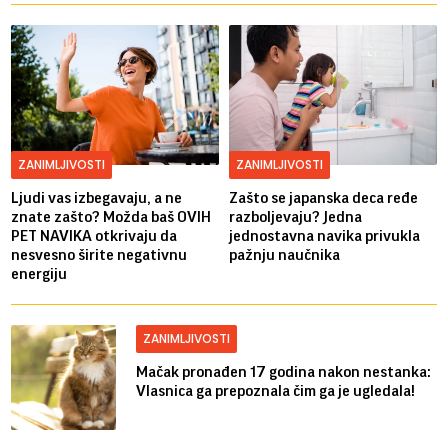
ZANIMLJIVOSTI
ZANIMLJIVOSTI
Ljudi vas izbegavaju, a ne
Zašto se japanska deca ređe
znate zašto? Možda baš OVIH
razboljevaju? Jedna
PET NAVIKA otkrivaju da
jednostavna navika privukla
nesvesno širite negativnu
pažnju naučnika
energiju
ZANIMLJIVOSTI
Mačak pronađen 17 godina nakon nestanka:
Vlasnica ga prepoznala čim ga je ugledala!