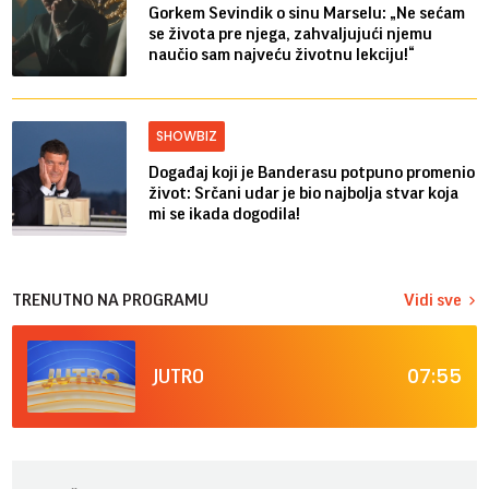
Gorkem Sevindik o sinu Marselu: „Ne sećam
se života pre njega, zahvaljujući njemu
naučio sam najveću životnu lekciju!“
SHOWBIZ
Događaj koji je Banderasu potpuno promenio
život: Srčani udar je bio najbolja stvar koja
mi se ikada dogodila!
TRENUTNO NA PROGRAMU
Vidi sve
07:55
JUTRO