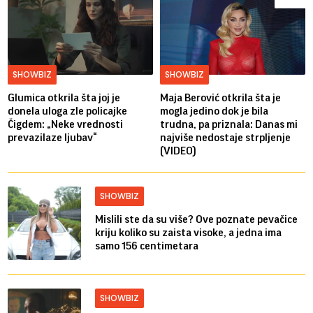
SHOWBIZ
SHOWBIZ
Glumica otkrila šta joj je
Maja Berović otkrila šta je
donela uloga zle policajke
mogla jedino dok je bila
Čigdem: „Neke vrednosti
trudna, pa priznala: Danas mi
prevazilaze ljubav“
najviše nedostaje strpljenje
(VIDEO)
SHOWBIZ
Mislili ste da su više? Ove poznate pevačice
kriju koliko su zaista visoke, a jedna ima
samo 156 centimetara
SHOWBIZ