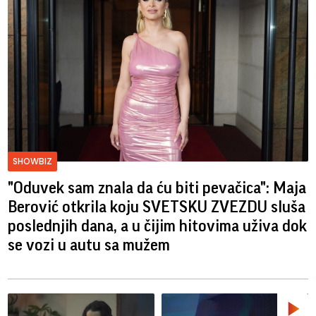
SHOWBIZ
"Oduvek sam znala da ću biti pevačica": Maja
Berović otkrila koju SVETSKU ZVEZDU sluša
poslednjih dana, a u čijim hitovima uživa dok
se vozi u autu sa mužem