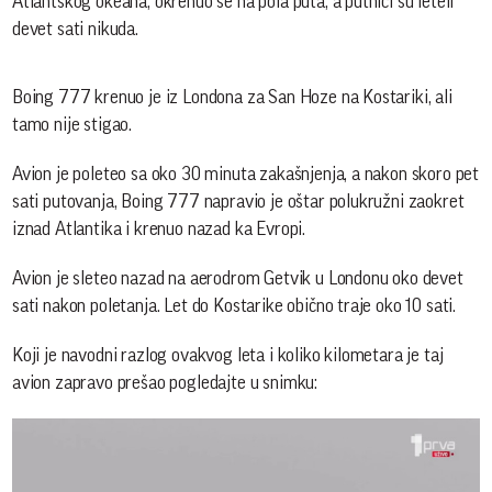
Atlantskog okeana, okrenuo se na pola puta, a putnici su leteli
devet sati nikuda.
Boing 777 krenuo je iz Londona za San Hoze na Kostariki, ali
tamo nije stigao.
Avion je poleteo sa oko 30 minuta zakašnjenja, a nakon skoro pet
sati putovanja, Boing 777 napravio je oštar polukružni zaokret
iznad Atlantika i krenuo nazad ka Evropi.
Avion je sleteo nazad na aerodrom Getvik u Londonu oko devet
sati nakon poletanja. Let do Kostarike obično traje oko 10 sati.
Koji je navodni razlog ovakvog leta i koliko kilometara je taj
avion zapravo prešao pogledajte u snimku: