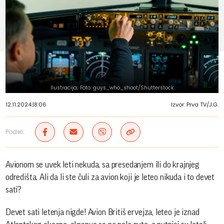
Ilustracija; Foto: guys_who_shoot/Shutterstock
12.11.2024.
|
8:06
Izvor: Prva TV/J.G.
Podeli:
Avionom se uvek leti nekuda, sa presedanjem ili do krajnjeg
odredišta. Ali da li ste čuli za avion koji je leteo nikuda i to devet
sati?
Devet sati letenja nigde! Avion Britiš ervejza, leteo je iznad