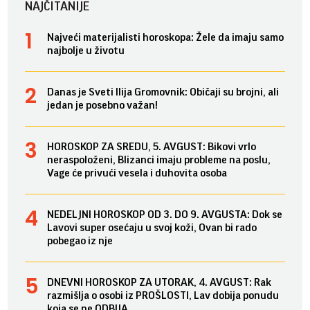
NAJČITANIJE
Najveći materijalisti horoskopa: Žele da imaju samo
najbolje u životu
Danas je Sveti Ilija Gromovnik: Običaji su brojni, ali
jedan je posebno važan!
HOROSKOP ZA SREDU, 5. AVGUST: Bikovi vrlo
neraspoloženi, Blizanci imaju probleme na poslu,
Vage će privući vesela i duhovita osoba
NEDELJNI HOROSKOP OD 3. DO 9. AVGUSTA: Dok se
Lavovi super osećaju u svoj koži, Ovan bi rado
pobegao iz nje
DNEVNI HOROSKOP ZA UTORAK, 4. AVGUST: Rak
razmišlja o osobi iz PROŠLOSTI, Lav dobija ponudu
koja se ne ODBIJA