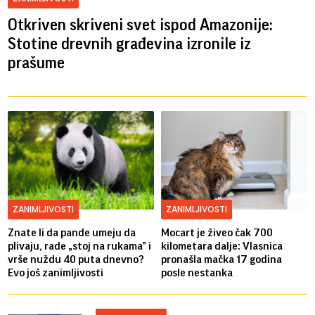
Otkriven skriveni svet ispod Amazonije:
Stotine drevnih građevina izronile iz
prašume
ZANIMLJIVOSTI
ZANIMLJIVOSTI
Znate li da pande umeju da
Mocart je živeo čak 700
plivaju, rade „stoj na rukama” i
kilometara dalje: Vlasnica
vrše nuždu 40 puta dnevno?
pronašla mačka 17 godina
Evo još zanimljivosti
posle nestanka