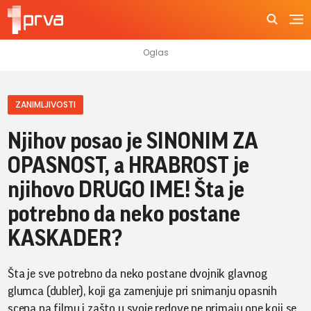
ZANIMLJIVOSTI
Njihov posao je SINONIM ZA
OPASNOST, a HRABROST je
njihovo DRUGO IME! Šta je
potrebno da neko postane
KASKADER?
Šta je sve potrebno da neko postane dvojnik glavnog
glumca (dubler), koji ga zamenjuje pri snimanju opasnih
scena na filmu i zašto u svoje redove ne primaju one koji se