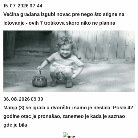
15. 07. 2026 07:44
Većina građana izgubi novac pre nego što stigne na
letovanje - ovih 7 troškova skoro niko ne planira
06. 08. 2026 09:39
Marija (3) se igrala u dvorištu i samo je nestala: Posle 42
godine otac je pronašao, zanemeo je kada je saznao
gde je bila