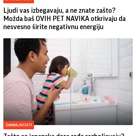
Ljudi vas izbegavaju, a ne znate zašto?
Možda baš OVIH PET NAVIKA otkrivaju da
nesvesno širite negativnu energiju
ZANIMLJIVOSTI