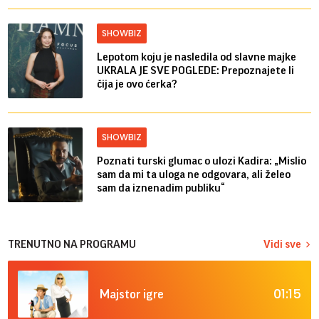
SHOWBIZ
Lepotom koju je nasledila od slavne majke
UKRALA JE SVE POGLEDE: Prepoznajete li
čija je ovo ćerka?
SHOWBIZ
Poznati turski glumac o ulozi Kadira: „Mislio
sam da mi ta uloga ne odgovara, ali želeo
sam da iznenadim publiku“
TRENUTNO NA PROGRAMU
Vidi sve
01:15
Majstor igre