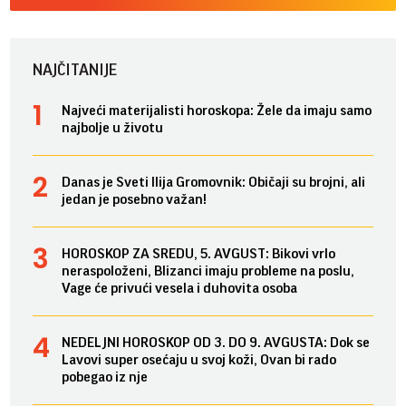
NAJČITANIJE
Najveći materijalisti horoskopa: Žele da imaju samo
najbolje u životu
Danas je Sveti Ilija Gromovnik: Običaji su brojni, ali
jedan je posebno važan!
HOROSKOP ZA SREDU, 5. AVGUST: Bikovi vrlo
neraspoloženi, Blizanci imaju probleme na poslu,
Vage će privući vesela i duhovita osoba
NEDELJNI HOROSKOP OD 3. DO 9. AVGUSTA: Dok se
Lavovi super osećaju u svoj koži, Ovan bi rado
pobegao iz nje