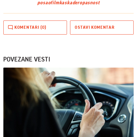
posao
film
kaskader
opasnost
KOMENTARI (0)
OSTAVI KOMENTAR
POVEZANE VESTI