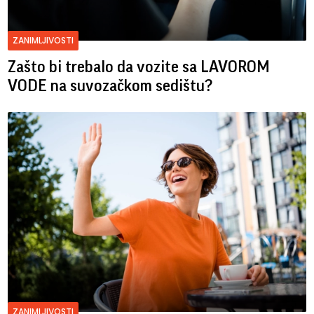
ZANIMLJIVOSTI
Zašto bi trebalo da vozite sa LAVOROM
VODE na suvozačkom sedištu?
ZANIMLJIVOSTI