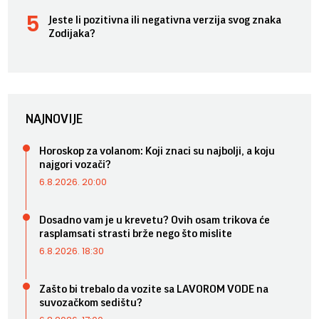
Jeste li pozitivna ili negativna verzija svog znaka
Zodijaka?
NAJNOVIJE
Horoskop za volanom: Koji znaci su najbolji, a koju
najgori vozači?
6.8.2026. 20:00
Dosadno vam je u krevetu? Ovih osam trikova će
rasplamsati strasti brže nego što mislite
6.8.2026. 18:30
Zašto bi trebalo da vozite sa LAVOROM VODE na
suvozačkom sedištu?