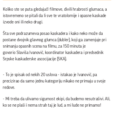
Koliko ste se puta gledajućI filmove, divili hrabrosti glumaca, a
istovremeno se pitali da li sve te vratolomije i opasne kaskade
izvode oni ili neko drugi.
Šta sve podrazumeva posao kaskadera i kako neko može da
postane dvojnik glavnog glumca (dubler), koji ga zamenjuje pri
snimanju opasnih scena na filmu, za 150 minuta je
govorio Slaviša Ivanović, koordinator kaskadera i predsednik
Srpske kaskaderske ascocijacije (SKA).
- To je spisak od nekih 20 uslova - istakao je Ivanović, pa
precizirao da samo jednu kategoriju nikako ne primaju u svoje
redove.
- Mi treba da ulivamo sigurnost ekipi, da budemo nesutrašivi. Ali,
ko se ne plaši i nema strah taj je lud, a mi lude ne primamo!