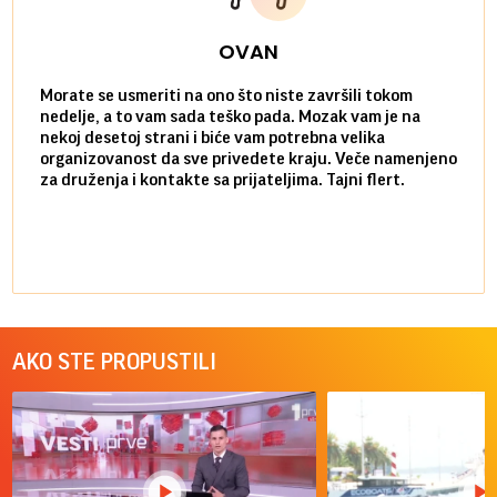
OVAN
Morate se usmeriti na ono što niste završili tokom
Sve n
nedelje, a to vam sada teško pada. Mozak vam je na
potpu
nekoj desetoj strani i biće vam potrebna velika
stvar
organizovanost da sve privedete kraju. Veče namenjeno
tempo
za druženja i kontakte sa prijateljima. Tajni flert.
najbl
AKO STE PROPUSTILI