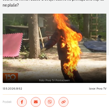
ne plaše?
Foto: Prva TV Printscreen
13.5.2026.
|
9:52
Izvor: Prva TV
Podeli: