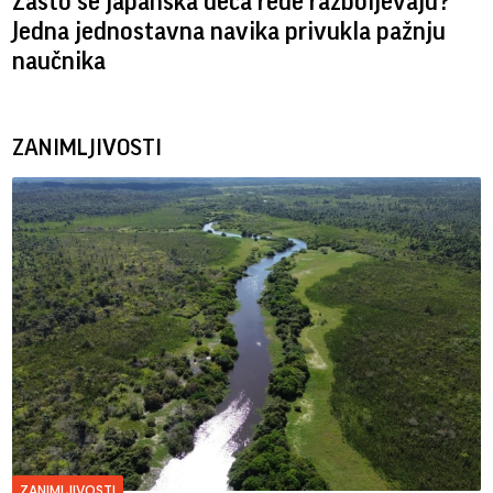
Zašto se japanska deca ređe razboljevaju?
Jedna jednostavna navika privukla pažnju
naučnika
ZANIMLJIVOSTI
ZANIMLJIVOSTI