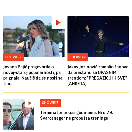
SHOWBIZ
SHOWBIZ
Jovana Pajić progovorila o
Jakov Jozinović zamolio fanove
novoj-staroj popularnosti, pa
da prestanu sa OPASNIM
priznala: Naučiš da se nosiš sa
trendom: "PREGAZIĆU IH SVE"
tim...
(ANKETA)
SHOWBIZ
Terminator prkosi godinama: Ni u 79.
Švarceneger ne propušta treninge