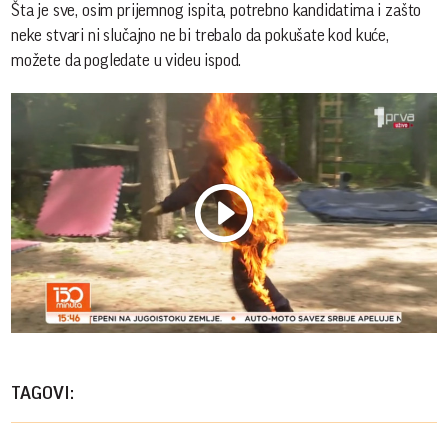
Šta je sve, osim prijemnog ispita, potrebno kandidatima i zašto
neke stvari ni slučajno ne bi trebalo da pokušate kod kuće,
možete da pogledate u videu ispod.
Play
Vide
TAGOVI: