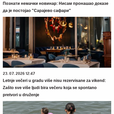
Познати немачки новинар: Нисам пронашао доказе
да је постојао "Сарајево сафари"
23. 07. 2026 12:47
Letnje večeri u gradu više nisu rezervisane za vikend:
Zašto sve više ljudi bira večeru koja se spontano
pretvori u druženje