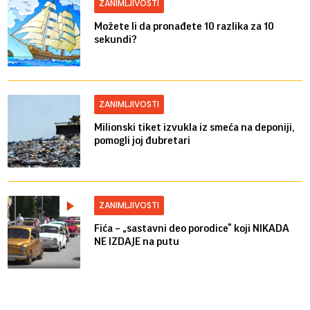
ZANIMLJIVOSTI
Možete li da pronađete 10 razlika za 10
sekundi?
ZANIMLJIVOSTI
Milionski tiket izvukla iz smeća na deponiji,
pomogli joj đubretari
ZANIMLJIVOSTI
Fića – „sastavni deo porodice“ koji NIKADA
NE IZDAJE na putu