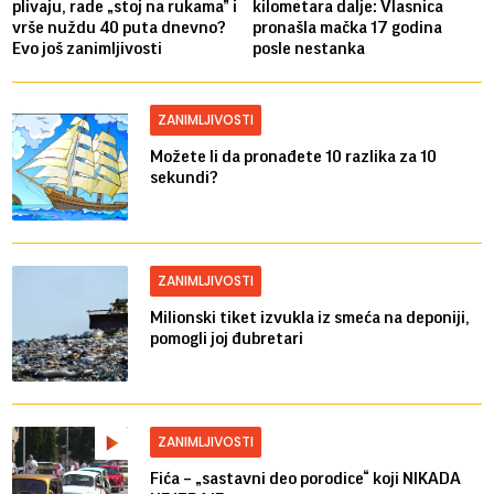
plivaju, rade „stoj na rukama” i
kilometara dalje: Vlasnica
vrše nuždu 40 puta dnevno?
pronašla mačka 17 godina
Evo još zanimljivosti
posle nestanka
ZANIMLJIVOSTI
Možete li da pronađete 10 razlika za 10
sekundi?
ZANIMLJIVOSTI
Milionski tiket izvukla iz smeća na deponiji,
pomogli joj đubretari
ZANIMLJIVOSTI
Fića – „sastavni deo porodice“ koji NIKADA