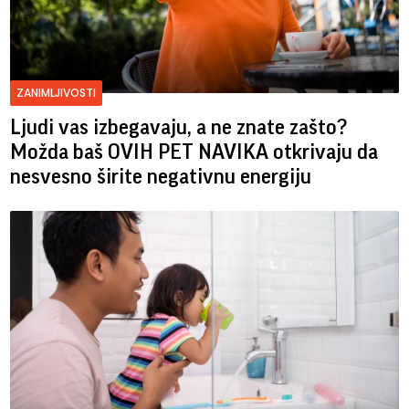
ZANIMLJIVOSTI
Ljudi vas izbegavaju, a ne znate zašto?
Možda baš OVIH PET NAVIKA otkrivaju da
nesvesno širite negativnu energiju