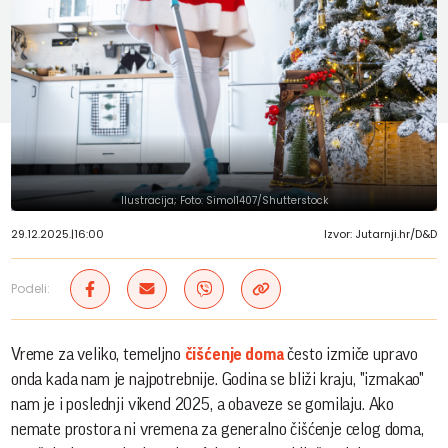
Ilustracija; Foto: Simol1407/Shutterstock
29.12.2025.
|
16:00
Izvor: Jutarnji.hr/D&D
Podeli:
Vreme za veliko, temeljno
čišćenje doma
često izmiče upravo
onda kada nam je najpotrebnije. Godina se bliži kraju, "izmakao"
nam je i poslednji vikend 2025, a obaveze se gomilaju. Ako
nemate prostora ni vremena za generalno čišćenje celog doma,