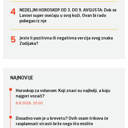
NEDELJNI HOROSKOP OD 3. DO 9. AVGUSTA: Dok se
Lavovi super osećaju u svoj koži, Ovan bi rado
pobegao iz nje
Jeste li pozitivna ili negativna verzija svog znaka
Zodijaka?
NAJNOVIJE
Horoskop za volanom: Koji znaci su najbolji, a koju
najgori vozači?
6.8.2026. 20:00
Dosadno vam je u krevetu? Ovih osam trikova će
rasplamsati strasti brže nego što mislite