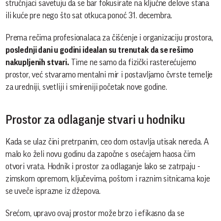
stručnjaci savetuju da se bar fokusirate na ključne delove stana
ili kuće pre nego što sat otkuca ponoć 31. decembra.
Prema rečima profesionalaca za čišćenje i organizaciju prostora,
poslednji dani u godini idealan su trenutak da se rešimo
nakupljenih stvari.
Time ne samo da fizički rasterećujemo
prostor, već stvaramo mentalni mir i postavljamo čvrste temelje
za uredniji, svetliji i smireniji početak nove godine.
Prostor za odlaganje stvari u hodniku
Kada se ulaz čini pretrpanim, ceo dom ostavlja utisak nereda. A
malo ko želi novu godinu da započne s osećajem haosa čim
otvori vrata. Hodnik i prostor za odlaganje lako se zatrpaju -
zimskom opremom, ključevima, poštom i raznim sitnicama koje
se uveče isprazne iz džepova.
Srećom, upravo ovaj prostor može brzo i efikasno da se