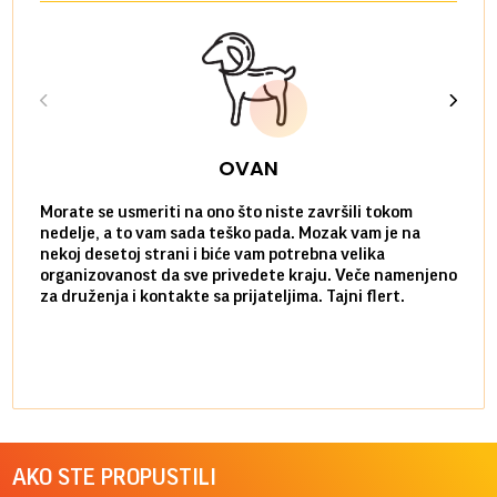
OVAN
Morate se usmeriti na ono što niste završili tokom
Sve n
nedelje, a to vam sada teško pada. Mozak vam je na
potpu
nekoj desetoj strani i biće vam potrebna velika
stvar
organizovanost da sve privedete kraju. Veče namenjeno
tempo
za druženja i kontakte sa prijateljima. Tajni flert.
najbl
AKO STE PROPUSTILI