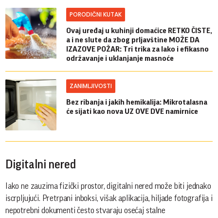
PORODIČNI KUTAK
Ovaj uređaj u kuhinji domaćice RETKO ČISTE,
a i ne slute da zbog prljavštine MOŽE DA
IZAZOVE POŽAR: Tri trika za lako i efikasno
održavanje i uklanjanje masnoće
ZANIMLJIVOSTI
Bez ribanja i jakih hemikalija: Mikrotalasna
će sijati kao nova UZ OVE DVE namirnice
Digitalni nered
Iako ne zauzima fizički prostor, digitalni nered može biti jednako
iscrpljujući. Pretrpani inboksi, višak aplikacija, hiljade fotografija i
nepotrebni dokumenti često stvaraju osećaj stalne