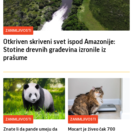
ZANIMLJIVOSTI
Otkriven skriveni svet ispod Amazonije:
Stotine drevnih građevina izronile iz
prašume
ZANIMLJIVOSTI
ZANIMLJIVOSTI
Znate li da pande umeju da
Mocart je živeo čak 700