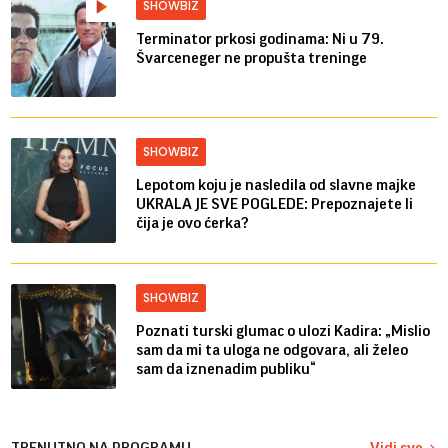
SHOWBIZ
Terminator prkosi godinama: Ni u 79.
Švarceneger ne propušta treninge
SHOWBIZ
Lepotom koju je nasledila od slavne majke
UKRALA JE SVE POGLEDE: Prepoznajete li
čija je ovo ćerka?
SHOWBIZ
Poznati turski glumac o ulozi Kadira: „Mislio
sam da mi ta uloga ne odgovara, ali želeo
sam da iznenadim publiku“
TRENUTNO NA PROGRAMU
Vidi sve