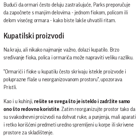
Budući da ormari često deluju zastrašujuće, Parks preporučuje
da započnete s manjim delovima - jednom fiokom, policom ili
delom visećeg ormara - kako biste lakše uhvatili ritam.
Kupatilski proizvodi
Na kraju, ali nikako najmanje važno, dolazi kupatilo. Brzo
sređivanje fioka, polica i ormarića može napraviti veliku razliku.
"Ormarići i fioke u kupatilu često skrivaju istekle proizvode i
poluprazne flaše u neorganizovanom prostoru", upozorava
Pristli.
Kao i u kuhinji,
rešite se svega što je isteklo i zadržite samo
ono što redovno koristite
. Zatim reorganizujte prostor tako da
su svakodnevni proizvodi na dohvat ruke, a punjenja, mali aparati
i retko korišćeni predmeti uredno spremljeni u korpe ili skrivene
prostore za skladištenje.