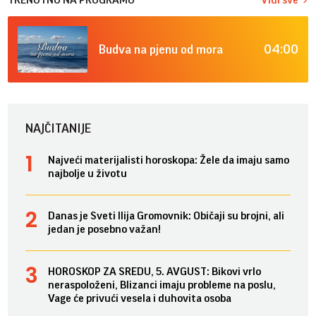
04:00
Budva na pjenu od mora
NAJČITANIJE
Najveći materijalisti horoskopa: Žele da imaju samo
najbolje u životu
Danas je Sveti Ilija Gromovnik: Običaji su brojni, ali
jedan je posebno važan!
HOROSKOP ZA SREDU, 5. AVGUST: Bikovi vrlo
neraspoloženi, Blizanci imaju probleme na poslu,
Vage će privući vesela i duhovita osoba