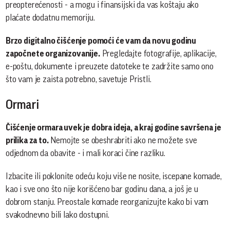
preopterećenosti - a mogu i finansijski da vas koštaju ako
plaćate dodatnu memoriju.
Brzo digitalno čišćenje pomoći će vam da novu godinu
započnete organizovanije.
Pregledajte fotografije, aplikacije,
e-poštu, dokumente i preuzete datoteke te zadržite samo ono
što vam je zaista potrebno, savetuje Pristli.
Ormari
Čišćenje ormara uvek je dobra ideja, a kraj godine savršena je
prilika za to.
Nemojte se obeshrabriti ako ne možete sve
odjednom da obavite - i mali koraci čine razliku.
Izbacite ili poklonite odeću koju više ne nosite, iscepane komade,
kao i sve ono što nije korišćeno bar godinu dana, a još je u
dobrom stanju. Preostale komade reorganizujte kako bi vam
svakodnevno bili lako dostupni.