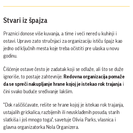
Stvari iz špajza
Praznici donose više kuvanja, a time i veći nered u kuhinji i
ostavi. Upravo zato stručnjaci za organizaciju ističu špajz kao
jedno od ključnih mesta koje treba očistiti pre ulaska u novu
godinu.
Čišćenje ostave često je zadatak koji se odlaže, ali što se duže
ignoriše, to postaje zahtevnije.
Redovna organizacija pomaže
da se spreči nakupljanje hrane kojoj je istekao rok trajanja
i
čini svako buduće sređivanje lakšim.
"Dok raščišćavate, rešite se hrane kojoj je istekao rok trajanja,
ustajalih grickalica, razbijenih ili neusklađenih posuda, starih
slatkiša i još mnogo toga", savetuje Olivia Parks, vlasnica i
glavna organizatorka Nola Organizera.