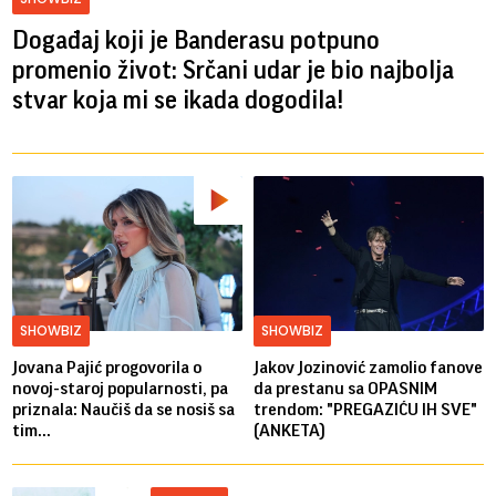
Događaj koji je Banderasu potpuno
promenio život: Srčani udar je bio najbolja
stvar koja mi se ikada dogodila!
SHOWBIZ
SHOWBIZ
Jovana Pajić progovorila o
Jakov Jozinović zamolio fanove
novoj-staroj popularnosti, pa
da prestanu sa OPASNIM
priznala: Naučiš da se nosiš sa
trendom: "PREGAZIĆU IH SVE"
tim...
(ANKETA)