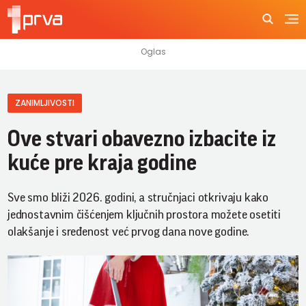
ZANIMLJIVOSTI
Ove stvari obavezno izbacite iz
kuće pre kraja godine
Sve smo bliži 2026. godini, a stručnjaci otkrivaju kako
jednostavnim čišćenjem ključnih prostora možete osetiti
olakšanje i sređenost već prvog dana nove godine.