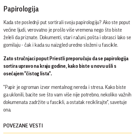
Papirologija
Kada ste poslednji put sortirali svoju papirologiju? Ako ste poput
većine ljudi, verovatno je prošlo više vremena nego što biste
želeli da priznate. Dokumenti, stari računi, pošta i obrasci lako se
gomilaju - čak i kada su naizgled uredno složeni u fascikle.
Zato stručnjaci poput Priestli preporučuju da se papirologija
sortira upravo na kraju godine, kako biste u novu ušli s
osećajem "čistog lista".
"Papir je ogroman izvor mentalnog nereda i stresa. Kako biste
ga uklonili, bacite sve što vam više nije potrebno, nekoliko važnih
dokumenata zadržite u fascikli, a ostatak reciklirajte", savetuje
ona.
POVEZANE VESTI