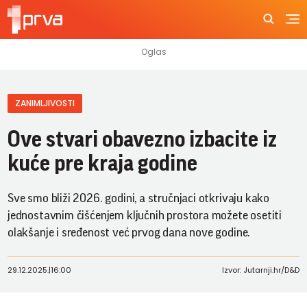
ZANIMLJIVOSTI
Ove stvari obavezno izbacite iz
kuće pre kraja godine
Sve smo bliži 2026. godini, a stručnjaci otkrivaju kako
jednostavnim čišćenjem ključnih prostora možete osetiti
olakšanje i sređenost već prvog dana nove godine.
29.12.2025.
|
16:00
Izvor: Jutarnji.hr/D&D