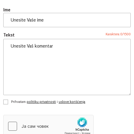
Ime
Karaktera:
0
/
1500
Tekst
Prihvatam
politiku privatnosti
i
uslove korišćenja