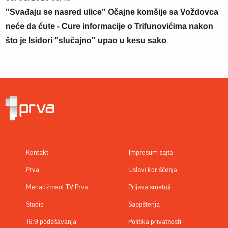
"Svađaju se nasred ulice" Očajne komšije sa Voždovca
neće da ćute - Cure informacije o Trifunovićima nakon
što je Isidori "slučajno" upao u kesu sako
Kontakt
Impresum sajta
Prva
Uslovi korišćenja
Menadžment TV Prva
Prijava smetnji
Studio
Saopštenja
16:9 podešavanja
Politika privatnosti