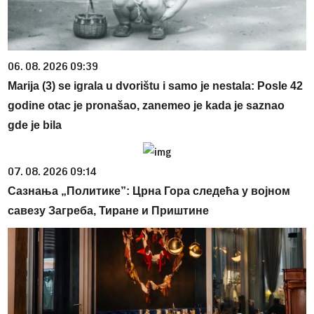
06. 08. 2026 09:39
Marija (3) se igrala u dvorištu i samo je nestala: Posle 42
godine otac je pronašao, zanemeo je kada je saznao
gde je bila
07. 08. 2026 09:14
Сазнања „Политике”: Црна Гора следећа у војном
савезу Загреба, Тиране и Приштине