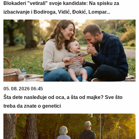
Blokaderi "vetirali" svoje kandidate: Na spisku za
izbacivanje i Bodiroga, Vidić, Đokić, Lompar...
05. 08. 2026 06:45
Šta dete nasleđuje od oca, a šta od majke? Sve što
treba da znate o genetici