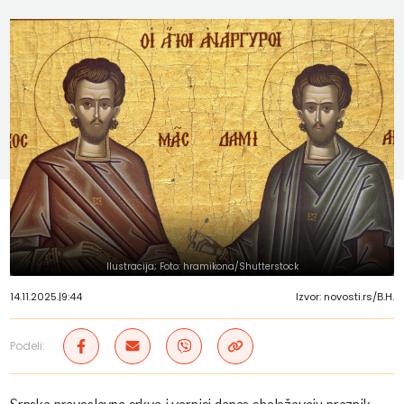
Ilustracija; Foto: hramikona/Shutterstock
14.11.2025.
|
9:44
Izvor: novosti.rs/В.Н.
Podeli: