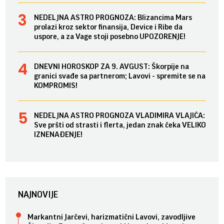
NEDELJNA ASTRO PROGNOZA: Blizancima Mars
prolazi kroz sektor finansija, Device i Ribe da
uspore, a za Vage stoji posebno UPOZORENJE!
DNEVNI HOROSKOP ZA 9. AVGUST: Škorpije na
granici svađe sa partnerom; Lavovi - spremite se na
KOMPROMIS!
NEDELJNA ASTRO PROGNOZA VLADIMIRA VLAJIĆA:
Sve pršti od strasti i flerta, jedan znak čeka VELIKO
IZNENAĐENJE!
NAJNOVIJE
Markantni Jarčevi, harizmatični Lavovi, zavodljive