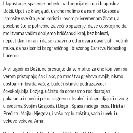
blagostanje, spasenje, pobedu nad neprijateljima i blagoslov
Božji. Opet se klanjajući, usrdno molimo da nam od Gospoda
isprosite sve što je od koristi u ovom privremenom životu, a
posebno što je potrebno za večno spasenje, da se udostojimo da
molitvama vašim dobijemo hrišćanski kraj, bez bolesti,
nepostidan, miran, i da se izbavimo od prevara đavolskih i večnih
muka, da naslednici bezgraničnog i blaženog Carstva Nebeskog
budemo.
A vi, ugodnici Božji, ne prestajte da se molite za one koji vam sa
verom pristupaju; čak i ako, po mnoštvu grehova svojih, nismo
dostojni milosrđa vašeg, budući istinski podražavaoci
čovekoljublja Božjeg, učinite da donesemo rod dostojan
pokajanja i u večni pokoj stignemo, hvaleći i blagosiljajući divnog
u svetima Svojim Gospoda i Boga i Spasa našega Isusa Hrista i
Prečistu Majku Njegovu, i vašu toplu zaštitu, sada i uvek i u
vekove vekova. Amin.