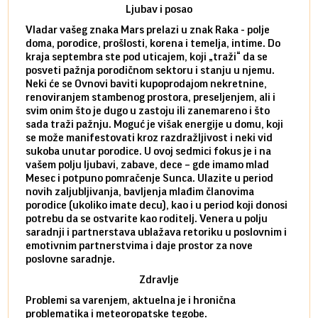
Ljubav i posao
Vladar vašeg znaka Mars prelazi u znak Raka - polje
Mars 
doma, porodice, prošlosti, korena i temelja, intime. Do
rodbi
kraja septembra ste pod uticajem, koji „traži“ da se
kraja
posveti pažnja porodičnom sektoru i stanju u njemu.
dinam
Neki će se Ovnovi baviti kupoprodajom nekretnine,
istov
renoviranjem stambenog prostora, preseljenjem, ali i
brze 
svim onim što je dugo u zastoju ili zanemareno i što
za sa
sada traži pažnju. Moguć je višak energije u domu, koji
treba
se može manifestovati kroz razdražljivost i neki vid
poslu
sukoba unutar porodice. U ovoj sedmici fokus je i na
defin
vašem polju ljubavi, zabave, dece – gde imamo mlad
partn
Mesec i potpuno pomračenje Sunca. Ulazite u period
reago
novih zaljubljivanja, bavljenja mlađim članovima
mlad 
porodice (ukoliko imate decu), kao i u period koji donosi
uvode
potrebu da se ostvarite kao roditelj. Venera u polju
stamb
saradnji i partnerstava ublažava retoriku u poslovnim i
porod
emotivnim partnerstvima i daje prostor za nove
situa
poslovne saradnje.
stabi
Zdravlje
Problemi sa varenjem, aktuelna je i hronična
problematika i meteoropatske tegobe.