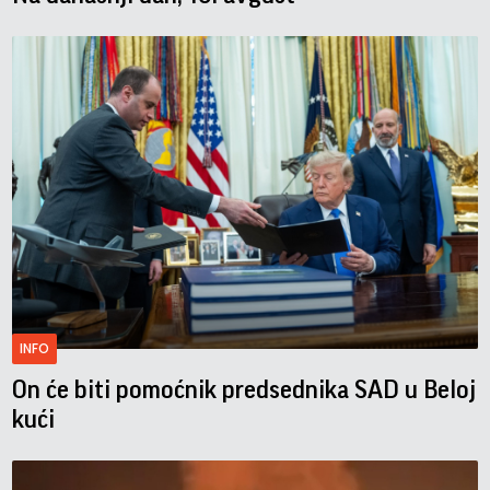
INFO
On će biti pomoćnik predsednika SAD u Beloj
kući