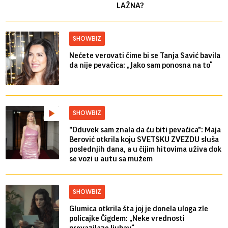
LAŽNA?
SHOWBIZ
Nećete verovati čime bi se Tanja Savić bavila
da nije pevačica: „Jako sam ponosna na to“
SHOWBIZ
"Oduvek sam znala da ću biti pevačica": Maja
Berović otkrila koju SVETSKU ZVEZDU sluša
poslednjih dana, a u čijim hitovima uživa dok
se vozi u autu sa mužem
SHOWBIZ
Glumica otkrila šta joj je donela uloga zle
policajke Čigdem: „Neke vrednosti
prevazilaze ljubav“