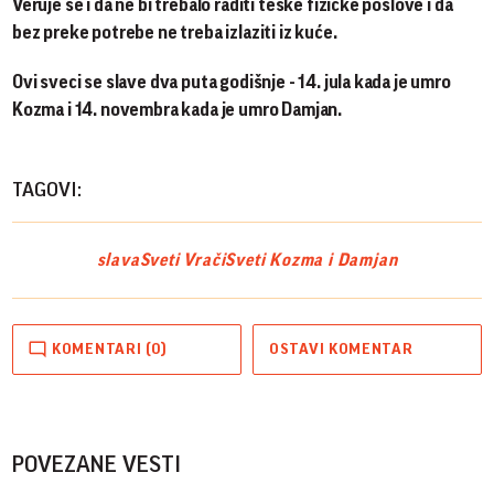
Veruje se i da ne bi trebalo raditi teške fizičke poslove i da
bez preke potrebe ne treba izlaziti iz kuće.
Ovi sveci se slave dva puta godišnje - 14. jula kada je umro
Kozma i 14. novembra kada je umro Damjan.
TAGOVI:
slava
Sveti Vrači
Sveti Kozma i Damjan
KOMENTARI (0)
OSTAVI KOMENTAR
POVEZANE VESTI