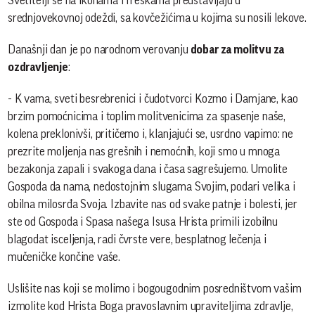
Svetitelji se na ikonama i freskama predstavljaju u
srednjovekovnoj odeždi, sa kovčežićima u kojima su nosili lekove.
Današnji dan je po narodnom verovanju
dobar za molitvu za
ozdravljenje
:
- K vama, sveti besrebrenici i čudotvorci Kozmo i Damjane, kao
brzim pomoćnicima i toplim molitvenicima za spasenje naše,
kolena preklonivši, pritičemo i, klanjajući se, usrdno vapimo: ne
prezrite moljenja nas grešnih i nemoćnih, koji smo u mnoga
bezakonja zapali i svakoga dana i časa sagrešujemo. Umolite
Gospoda da nama, nedostojnim slugama Svojim, podari velika i
obilna milosrđa Svoja. Izbavite nas od svake patnje i bolesti, jer
ste od Gospoda i Spasa našega Isusa Hrista primili izobilnu
blagodat isceljenja, radi čvrste vere, besplatnog lečenja i
mučeničke končine vaše.
Uslišite nas koji se molimo i bogougodnim posredništvom vašim
izmolite kod Hrista Boga pravoslavnim upraviteljima zdravlje,