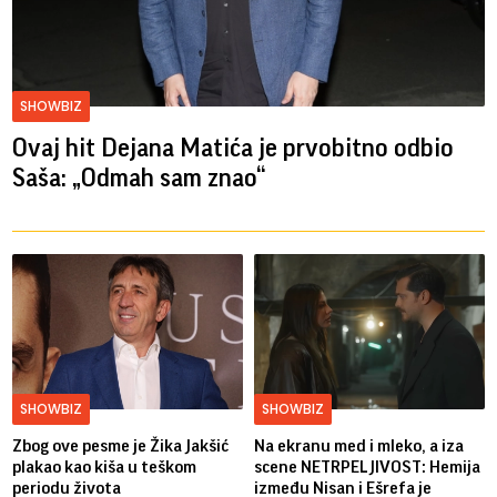
SHOWBIZ
Ovaj hit Dejana Matića je prvobitno odbio
Saša: „Odmah sam znao“
SHOWBIZ
SHOWBIZ
Zbog ove pesme je Žika Jakšić
Na ekranu med i mleko, a iza
plakao kao kiša u teškom
scene NETRPELJIVOST: Hemija
periodu života
između Nisan i Ešrefa je