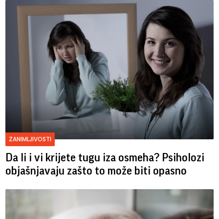
ZANIMLJIVOSTI
Da li i vi krijete tugu iza osmeha? Psiholozi
objašnjavaju zašto to može biti opasno