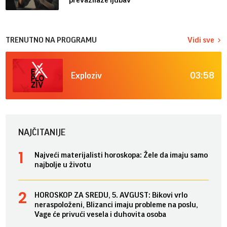
TRENUTNO NA PROGRAMU
Vidi sve
03:58
Exploziv
NAJČITANIJE
Najveći materijalisti horoskopa: Žele da imaju samo
najbolje u životu
HOROSKOP ZA SREDU, 5. AVGUST: Bikovi vrlo
neraspoloženi, Blizanci imaju probleme na poslu,
Vage će privući vesela i duhovita osoba