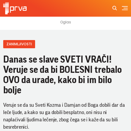
ZANIMLJIVOSTI
Danas se slave SVETI VRAČI!
Veruje se da bi BOLESNI trebalo
OVO da urade, kako bi im bilo
bolje
Veruje se da su Sveti Kozma i Damjan od Boga dobili dar da
leče ljude, a kako su ga dobili besplatno, oni nisu ni
naplaćivali ljudima lečenje, zbog čega se i kaže da su bili
besrebrenici.