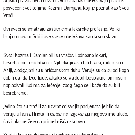
Srpska pravoslavna crkva i vernici danas obeležavaju praznik
posvećen svetiteljima Kozmi i Damjanu, koji je poznat kao Sveti
Vrači.
Ovi sveci se smatraju zaštitnicima lekarske profesije. Veliki
broj domova u Srbiji ove svece obeležava kao krsnu slavu.
Sveti Kozma i Damjan bili su vračevi, odnosno lekari,
besrebrenici i čudotvorci. Njih dvojica su bili braća, rođeni su u
Aziji, a odgajani su u hrišćanskom duhu. Veruje su da su od Boga
dobili dar da leče ljude, a kako su ga dobili besplatno, oni nisu ni
naplaćivali ljudima za lečenje, zbog čega se i kaže da su bili
besrebrenici.
Jedino što su tražili za uzvrat od svojih pacijenata je bilo da
veruju u Isusa Hrista ili da bar ne izgovaraju njegovo ime uludo,
čak i ako ne žele da prime hrišćansku veru.