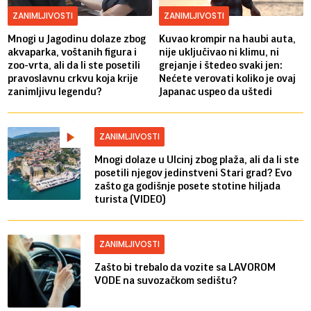
ZANIMLJIVOSTI
ZANIMLJIVOSTI
Mnogi u Jagodinu dolaze zbog
Kuvao krompir na haubi auta,
akvaparka, voštanih figura i
nije uključivao ni klimu, ni
zoo-vrta, ali da li ste posetili
grejanje i štedeo svaki jen:
pravoslavnu crkvu koja krije
Nećete verovati koliko je ovaj
zanimljivu legendu?
Japanac uspeo da uštedi
ZANIMLJIVOSTI
Mnogi dolaze u Ulcinj zbog plaža, ali da li ste
posetili njegov jedinstveni Stari grad? Evo
zašto ga godišnje posete stotine hiljada
turista (VIDEO)
ZANIMLJIVOSTI
Zašto bi trebalo da vozite sa LAVOROM
VODE na suvozačkom sedištu?