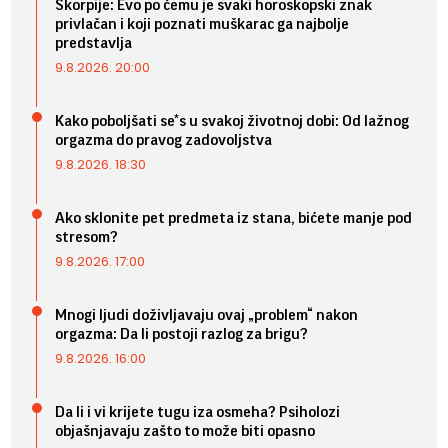
Škorpije: Evo po čemu je svaki horoskopski znak
privlačan i koji poznati muškarac ga najbolje
predstavlja
9.8.2026. 20:00
Kako poboljšati se*s u svakoj životnoj dobi: Od lažnog
orgazma do pravog zadovoljstva
9.8.2026. 18:30
Ako sklonite pet predmeta iz stana, bićete manje pod
stresom?
9.8.2026. 17:00
Mnogi ljudi doživljavaju ovaj „problem“ nakon
orgazma: Da li postoji razlog za brigu?
9.8.2026. 16:00
Da li i vi krijete tugu iza osmeha? Psiholozi
objašnjavaju zašto to može biti opasno