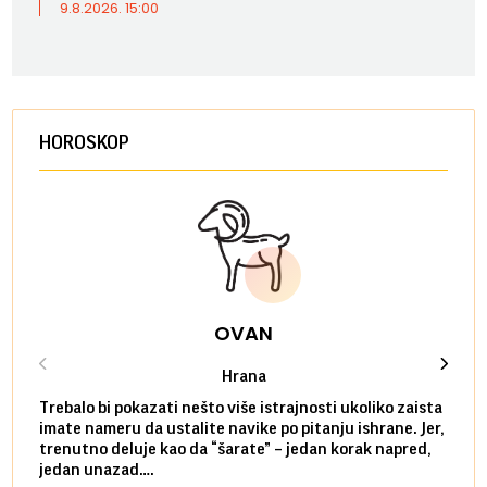
9.8.2026. 15:00
HOROSKOP
OVAN
Hrana
Trebalo bi pokazati nešto više istrajnosti ukoliko zaista
Sedmi
imate nameru da ustalite navike po pitanju ishrane. Jer,
čak p
trenutno deluje kao da “šarate” – jedan korak napred,
pokuš
jedan unazad….
unes